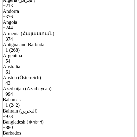
Algeria (الجزائر)
+213
Andorra
+376
Angola
+244
Armenia (Հայաստան)
+374
Antigua and Barbuda
+1 (268)
Argentina
+54
Australia
+61
Austria (Österreich)
+43
Azerbaijan (Azərbaycan)
+994
Bahamas
+1 (242)
Bahrain (البحرين)
+973
Bangladesh (বাংলাদেশ)
+880
Barbados