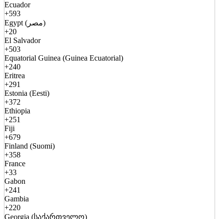
Ecuador
+593
Egypt (مصر)
+20
El Salvador
+503
Equatorial Guinea (Guinea Ecuatorial)
+240
Eritrea
+291
Estonia (Eesti)
+372
Ethiopia
+251
Fiji
+679
Finland (Suomi)
+358
France
+33
Gabon
+241
Gambia
+220
Georgia (საქართველო)