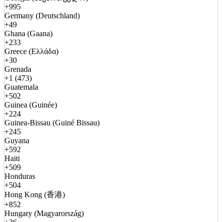
+995
Germany (Deutschland)
+49
Ghana (Gaana)
+233
Greece (Ελλάδα)
+30
Grenada
+1 (473)
Guatemala
+502
Guinea (Guinée)
+224
Guinea-Bissau (Guiné Bissau)
+245
Guyana
+592
Haiti
+509
Honduras
+504
Hong Kong (香港)
+852
Hungary (Magyarország)