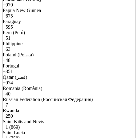
+970
Papua New Guinea
+675
Paraguay
+595
Peru (Perú)
+51
Philippines
+63
Poland (Polska)
+48
Portugal
+351
Qatar (قطر)
+974
Romania (România)
+40
Russian Federation (Российская Федерация)
+7
Rwanda
+250
Saint Kitts and Nevis
+1 (869)
Saint Lucia