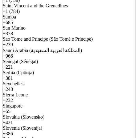
+1 (758)
Saint Vincent and the Grenadines
+1 (784)
Samoa
+685
San Marino
+378
Sao Tome and Principe (São Tomé e Príncipe)
+239
Saudi Arabia (المملكة العربية السعودية)
+966
Senegal (Sénégal)
+221
Serbia (Србија)
+381
Seychelles
+248
Sierra Leone
+232
Singapore
+65
Slovakia (Slovensko)
+421
Slovenia (Slovenija)
+386