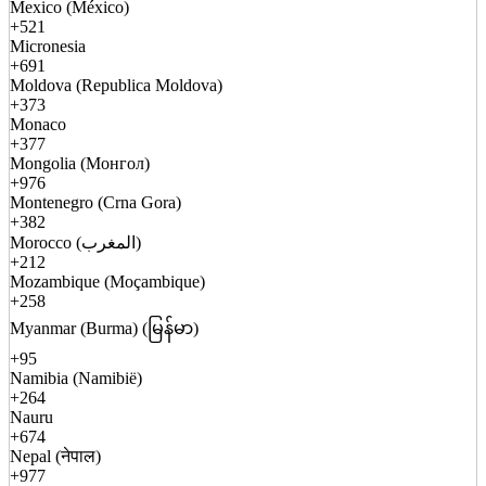
Mexico (México)
+521
Micronesia
+691
Moldova (Republica Moldova)
+373
Monaco
+377
Mongolia (Монгол)
+976
Montenegro (Crna Gora)
+382
Morocco (المغرب)
+212
Mozambique (Moçambique)
+258
Myanmar (Burma) (မြန်မာ)
+95
Namibia (Namibië)
+264
Nauru
+674
Nepal (नेपाल)
+977