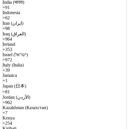
India (भारत)
+91
Indonesia
+62
Iran (ایران)
+98
Iraq (العراق)
+964
Ireland
+353
Israel (ישראל)
+972
Italy (Italia)
+39
Jamaica
+1
Japan (日本)
+81
Jordan (الأردن)
+962
Kazakhstan (Казахстан)
+7
Kenya
+254
Kiribati