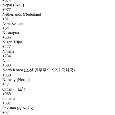
+674
Nepal (नेपाल)
+977
Netherlands (Nederland)
+31
New Zealand
+64
Nicaragua
+505
Niger (Nijar)
+227
Nigeria
+234
Niue
+683
North Korea (조선 민주주의 인민 공화국)
+850
Norway (Norge)
+47
Oman (عُمان)
+968
Panama
+507
Pakistan (پاکستان)
+92