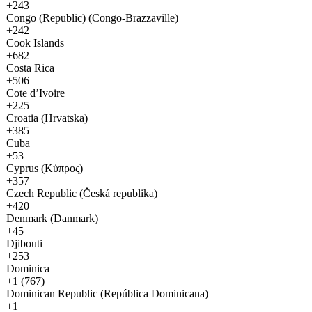
+243
Congo (Republic) (Congo-Brazzaville)
+242
Cook Islands
+682
Costa Rica
+506
Cote d’Ivoire
+225
Croatia (Hrvatska)
+385
Cuba
+53
Cyprus (Κύπρος)
+357
Czech Republic (Česká republika)
+420
Denmark (Danmark)
+45
Djibouti
+253
Dominica
+1 (767)
Dominican Republic (República Dominicana)
+1