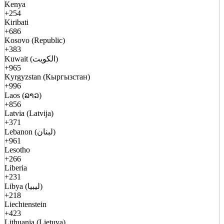
Kenya
+254
Kiribati
+686
Kosovo (Republic)
+383
Kuwait (الكويت)
+965
Kyrgyzstan (Кыргызстан)
+996
Laos (ລາວ)
+856
Latvia (Latvija)
+371
Lebanon (لبنان)
+961
Lesotho
+266
Liberia
+231
Libya (ليبيا)
+218
Liechtenstein
+423
Lithuania (Lietuva)