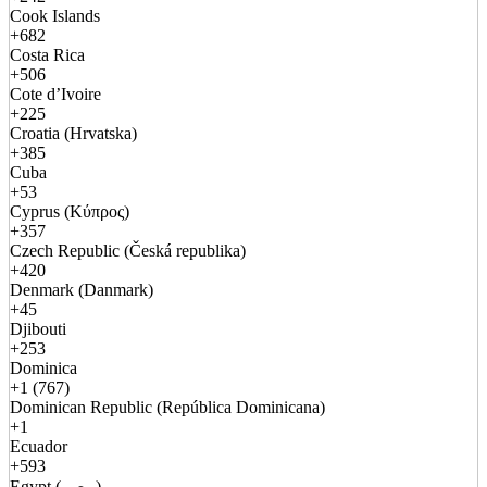
Cook Islands
+682
Costa Rica
+506
Cote d’Ivoire
+225
Croatia (Hrvatska)
+385
Cuba
+53
Cyprus (Κύπρος)
+357
Czech Republic (Česká republika)
+420
Denmark (Danmark)
+45
Djibouti
+253
Dominica
+1 (767)
Dominican Republic (República Dominicana)
+1
Ecuador
+593
Egypt (مصر)