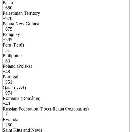
Palau
+680
Palestinian Territory
+970
Papua New Guinea
+675
Paraguay
+595
Peru (Perú)
+51
Philippines
+63
Poland (Polska)
+48
Portugal
+351
Qatar (قطر)
+974
Romania (România)
+40
Russian Federation (Российская Федерация)
+7
Rwanda
+250
Saint Kitts and Nevis