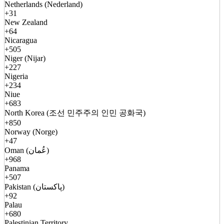
Netherlands (Nederland)
+31
New Zealand
+64
Nicaragua
+505
Niger (Nijar)
+227
Nigeria
+234
Niue
+683
North Korea (조선 민주주의 인민 공화국)
+850
Norway (Norge)
+47
Oman (عُمان)
+968
Panama
+507
Pakistan (پاکستان)
+92
Palau
+680
Palestinian Territory