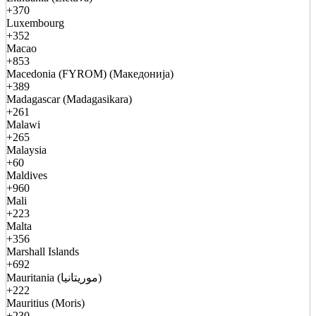
+370
Luxembourg
+352
Macao
+853
Macedonia (FYROM) (Македонија)
+389
Madagascar (Madagasikara)
+261
Malawi
+265
Malaysia
+60
Maldives
+960
Mali
+223
Malta
+356
Marshall Islands
+692
Mauritania (موريتانيا)
+222
Mauritius (Moris)
+230