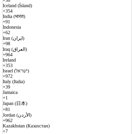
+36
Iceland (Ísland)
+354
India (भारत)
+91
Indonesia
+62
Iran (ایران)
+98
Iraq (العراق)
+964
Ireland
+353
Israel (ישראל)
+972
Italy (Italia)
+39
Jamaica
+1
Japan (日本)
+81
Jordan (الأردن)
+962
Kazakhstan (Казахстан)
+7