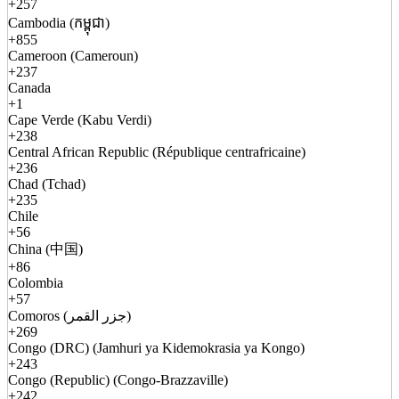
+257
Cambodia (កម្ពុជា)
+855
Cameroon (Cameroun)
+237
Canada
+1
Cape Verde (Kabu Verdi)
+238
Central African Republic (République centrafricaine)
+236
Chad (Tchad)
+235
Chile
+56
China (中国)
+86
Colombia
+57
Comoros (جزر القمر)
+269
Congo (DRC) (Jamhuri ya Kidemokrasia ya Kongo)
+243
Congo (Republic) (Congo-Brazzaville)
+242