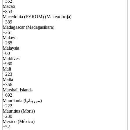
+352
Macao
+853
Macedonia (FYROM) (Македонија)
+389
Madagascar (Madagasikara)
+261
Malawi
+265
Malaysia
+60
Maldives
+960
Mali
+223
Malta
+356
Marshall Islands
+692
Mauritania (موريتانيا)
+222
Mauritius (Moris)
+230
Mexico (México)
+52