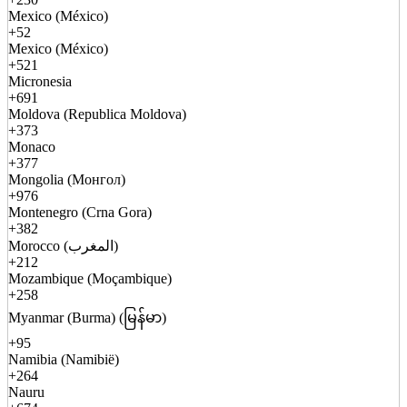
Mexico (México)
+52
Mexico (México)
+521
Micronesia
+691
Moldova (Republica Moldova)
+373
Monaco
+377
Mongolia (Монгол)
+976
Montenegro (Crna Gora)
+382
Morocco (المغرب)
+212
Mozambique (Moçambique)
+258
Myanmar (Burma) (မြန်မာ)
+95
Namibia (Namibië)
+264
Nauru