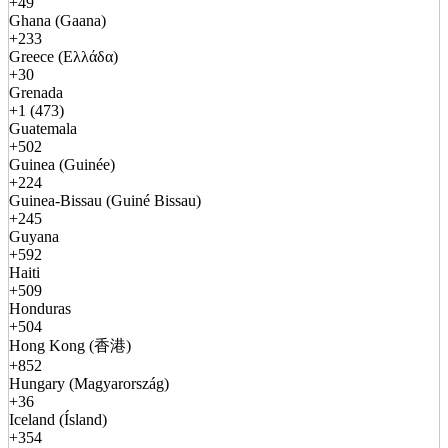
+49
Ghana (Gaana)
+233
Greece (Ελλάδα)
+30
Grenada
+1 (473)
Guatemala
+502
Guinea (Guinée)
+224
Guinea-Bissau (Guiné Bissau)
+245
Guyana
+592
Haiti
+509
Honduras
+504
Hong Kong (香港)
+852
Hungary (Magyarország)
+36
Iceland (Ísland)
+354