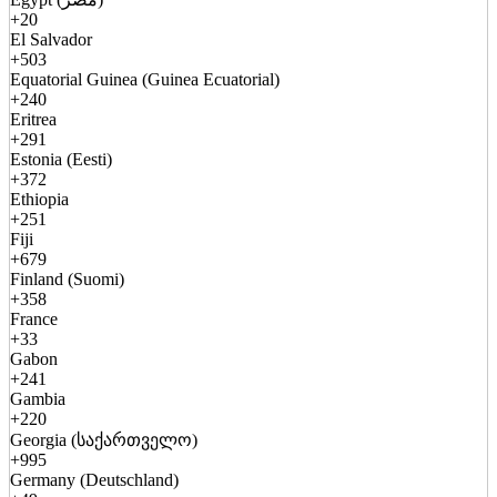
+20
El Salvador
+503
Equatorial Guinea (Guinea Ecuatorial)
+240
Eritrea
+291
Estonia (Eesti)
+372
Ethiopia
+251
Fiji
+679
Finland (Suomi)
+358
France
+33
Gabon
+241
Gambia
+220
Georgia (საქართველო)
+995
Germany (Deutschland)