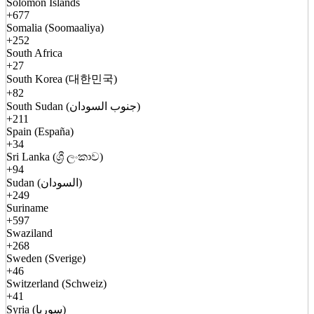
Solomon Islands
+677
Somalia (Soomaaliya)
+252
South Africa
+27
South Korea (대한민국)
+82
South Sudan (جنوب السودان)
+211
Spain (España)
+34
Sri Lanka (ශ්‍රී ලංකාව)
+94
Sudan (السودان)
+249
Suriname
+597
Swaziland
+268
Sweden (Sverige)
+46
Switzerland (Schweiz)
+41
Syria (سوريا)