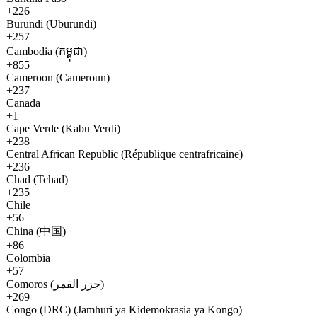
+226
Burundi (Uburundi)
+257
Cambodia (កម្ពុជា)
+855
Cameroon (Cameroun)
+237
Canada
+1
Cape Verde (Kabu Verdi)
+238
Central African Republic (République centrafricaine)
+236
Chad (Tchad)
+235
Chile
+56
China (中国)
+86
Colombia
+57
Comoros (جزر القمر)
+269
Congo (DRC) (Jamhuri ya Kidemokrasia ya Kongo)