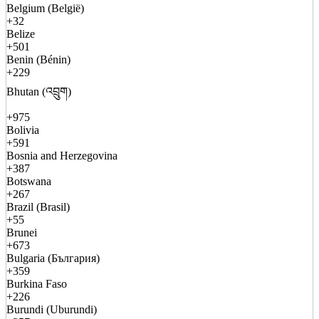
Belgium (België)
+32
Belize
+501
Benin (Bénin)
+229
Bhutan (འབྲུག)
+975
Bolivia
+591
Bosnia and Herzegovina
+387
Botswana
+267
Brazil (Brasil)
+55
Brunei
+673
Bulgaria (България)
+359
Burkina Faso
+226
Burundi (Uburundi)