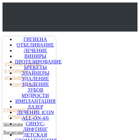
ГИГИЕНА
ОТБЕЛИВАНИЕ
ЛЕЧЕНИЕ
ВИНИРЫ
ПРОТЕЗИРОВАНИЕ
УСЛУГИ И ЦЕНЫ
БРЕКЕТЫ
О КЛИНИКЕ
ЭЛАЙНЕРЫ
ОТЗЫВЫ
УДАЛЕНИЕ
УДАЛЕНИЕ
КОНТАКТЫ
ЗУБОВ
МУДРОСТИ
ИМПЛАНТАЦИЯ
ЛАЗЕР
СПЕЦИАЛИСТЫ
ЛЕЧЕНИЕ ICON
ПРАЙС-ЛИСТ
ALL-ON-4/6
СИНУС-
Шолохова
ЛИФТИНГ
Висаитова
ДЕТСКАЯ