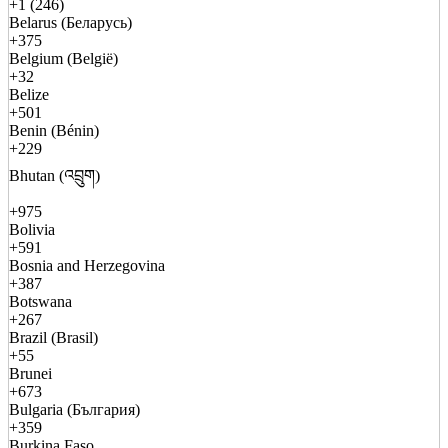
+1 (246)
Belarus (Беларусь)
+375
Belgium (België)
+32
Belize
+501
Benin (Bénin)
+229
Bhutan (འབྲུག)
+975
Bolivia
+591
Bosnia and Herzegovina
+387
Botswana
+267
Brazil (Brasil)
+55
Brunei
+673
Bulgaria (България)
+359
Burkina Faso