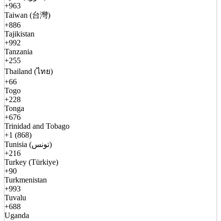
+963
Taiwan (台灣)
+886
Tajikistan
+992
Tanzania
+255
Thailand (ไทย)
+66
Togo
+228
Tonga
+676
Trinidad and Tobago
+1 (868)
Tunisia (تونس)
+216
Turkey (Türkiye)
+90
Turkmenistan
+993
Tuvalu
+688
Uganda