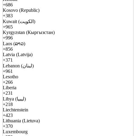
+686
Kosovo (Republic)
+383
Kuwait (الكويت)
+965
Kyrgyzstan (Кыргызстан)
+996
Laos (ລາວ)
+856
Latvia (Latvija)
+371
Lebanon (لبنان)
+961
Lesotho
+266
Liberia
+231
Libya (ليبيا)
+218
Liechtenstein
+423
Lithuania (Lietuva)
+370
Luxembourg