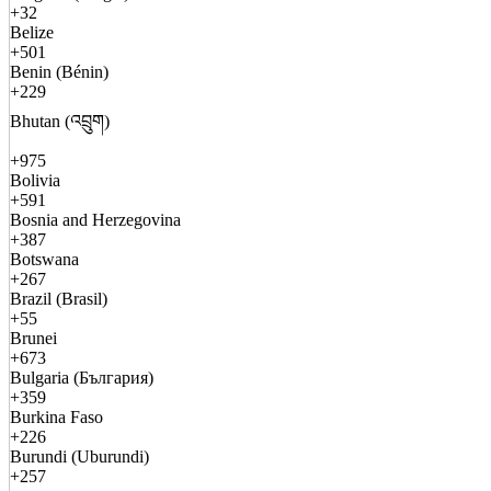
+32
Belize
+501
Benin (Bénin)
+229
Bhutan (འབྲུག)
+975
Bolivia
+591
Bosnia and Herzegovina
+387
Botswana
+267
Brazil (Brasil)
+55
Brunei
+673
Bulgaria (България)
+359
Burkina Faso
+226
Burundi (Uburundi)
+257