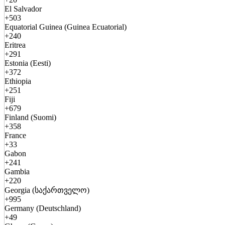
El Salvador
+503
Equatorial Guinea (Guinea Ecuatorial)
+240
Eritrea
+291
Estonia (Eesti)
+372
Ethiopia
+251
Fiji
+679
Finland (Suomi)
+358
France
+33
Gabon
+241
Gambia
+220
Georgia (საქართველო)
+995
Germany (Deutschland)
+49