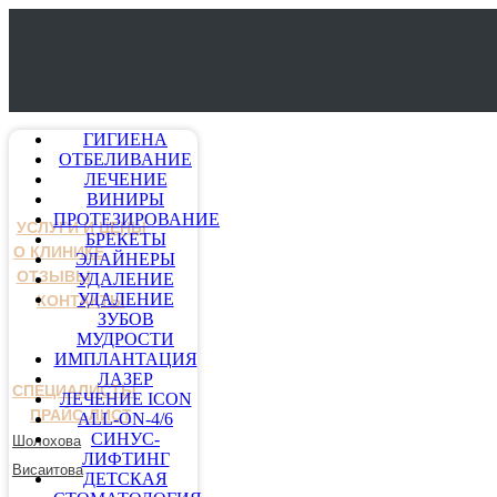
ГИГИЕНА
ОТБЕЛИВАНИЕ
ЛЕЧЕНИЕ
ВИНИРЫ
ПРОТЕЗИРОВАНИЕ
УСЛУГИ И ЦЕНЫ
БРЕКЕТЫ
О КЛИНИКЕ
ЭЛАЙНЕРЫ
ОТЗЫВЫ
УДАЛЕНИЕ
УДАЛЕНИЕ
КОНТАКТЫ
ЗУБОВ
МУДРОСТИ
ИМПЛАНТАЦИЯ
ЛАЗЕР
СПЕЦИАЛИСТЫ
ЛЕЧЕНИЕ ICON
ПРАЙС-ЛИСТ
ALL-ON-4/6
СИНУС-
Шолохова
ЛИФТИНГ
Висаитова
ДЕТСКАЯ