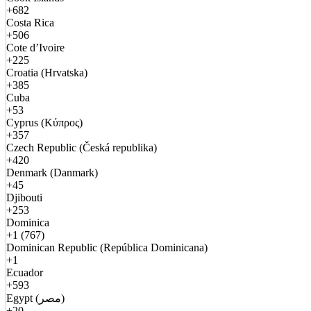
+682
Costa Rica
+506
Cote d’Ivoire
+225
Croatia (Hrvatska)
+385
Cuba
+53
Cyprus (Κύπρος)
+357
Czech Republic (Česká republika)
+420
Denmark (Danmark)
+45
Djibouti
+253
Dominica
+1 (767)
Dominican Republic (República Dominicana)
+1
Ecuador
+593
Egypt (مصر)
+20