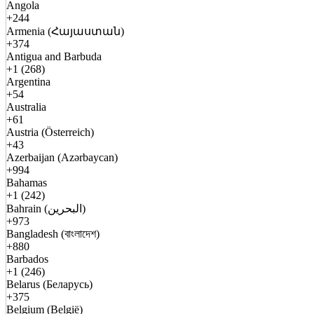
Angola
+244
Armenia (Հայաստան)
+374
Antigua and Barbuda
+1 (268)
Argentina
+54
Australia
+61
Austria (Österreich)
+43
Azerbaijan (Azərbaycan)
+994
Bahamas
+1 (242)
Bahrain (البحرين)
+973
Bangladesh (বাংলাদেশ)
+880
Barbados
+1 (246)
Belarus (Беларусь)
+375
Belgium (België)