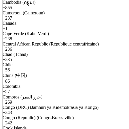
Cambodia (កម្ពុជា)
+855
Cameroon (Cameroun)
+237
Canada
+1
Cape Verde (Kabu Verdi)
+238
Central African Republic (République centrafricaine)
+236
Chad (Tchad)
+235
Chile
+56
China (中国)
+86
Colombia
+57
Comoros (جزر القمر)
+269
Congo (DRC) (Jamhuri ya Kidemokrasia ya Kongo)
+243
Congo (Republic) (Congo-Brazzaville)
+242
Cook Islands