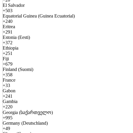
El Salvador
+503
Equatorial Guinea (Guinea Ecuatorial)
+240
Eritrea
+291
Estonia (Eesti)
+372
Ethiopia
+251
Fiji
+679
Finland (Suomi)
+358
France
+33
Gabon
+241
Gambia
+220
Georgia (საქართველო)
+995
Germany (Deutschland)
+49