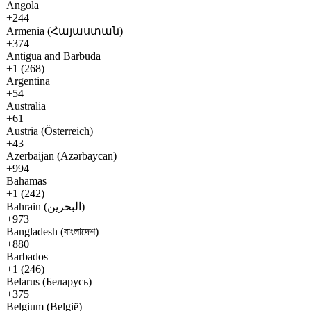
Angola
+244
Armenia (Հայաստան)
+374
Antigua and Barbuda
+1 (268)
Argentina
+54
Australia
+61
Austria (Österreich)
+43
Azerbaijan (Azərbaycan)
+994
Bahamas
+1 (242)
Bahrain (البحرين)
+973
Bangladesh (বাংলাদেশ)
+880
Barbados
+1 (246)
Belarus (Беларусь)
+375
Belgium (België)