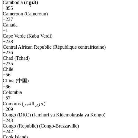
Cambodia (កម្ពុជា)
+855
Cameroon (Cameroun)
+237
Canada
+1
Cape Verde (Kabu Verdi)
+238
Central African Republic (République centrafricaine)
+236
Chad (Tchad)
+235
Chile
+56
China (中国)
+86
Colombia
+57
Comoros (جزر القمر)
+269
Congo (DRC) (Jamhuri ya Kidemokrasia ya Kongo)
+243
Congo (Republic) (Congo-Brazzaville)
+242
Cook Islands