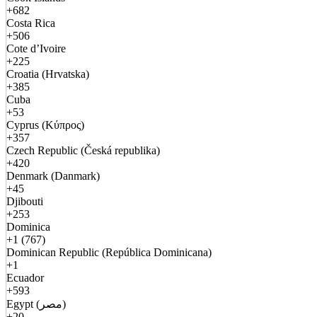
+682
Costa Rica
+506
Cote d’Ivoire
+225
Croatia (Hrvatska)
+385
Cuba
+53
Cyprus (Κύπρος)
+357
Czech Republic (Česká republika)
+420
Denmark (Danmark)
+45
Djibouti
+253
Dominica
+1 (767)
Dominican Republic (República Dominicana)
+1
Ecuador
+593
Egypt (مصر)
+20