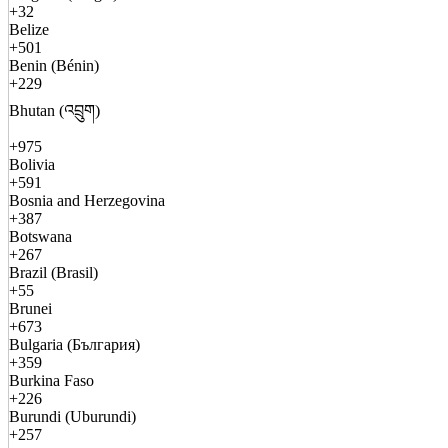
+32
Belize
+501
Benin (Bénin)
+229
Bhutan (འབྲུག)
+975
Bolivia
+591
Bosnia and Herzegovina
+387
Botswana
+267
Brazil (Brasil)
+55
Brunei
+673
Bulgaria (България)
+359
Burkina Faso
+226
Burundi (Uburundi)
+257