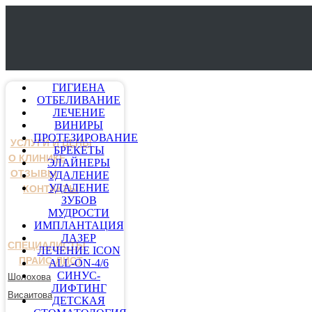
ГИГИЕНА
ОТБЕЛИВАНИЕ
ЛЕЧЕНИЕ
ВИНИРЫ
ПРОТЕЗИРОВАНИЕ
УСЛУГИ И ЦЕНЫ
БРЕКЕТЫ
О КЛИНИКЕ
ЭЛАЙНЕРЫ
ОТЗЫВЫ
УДАЛЕНИЕ
УДАЛЕНИЕ
КОНТАКТЫ
ЗУБОВ
МУДРОСТИ
ИМПЛАНТАЦИЯ
ЛАЗЕР
СПЕЦИАЛИСТЫ
ЛЕЧЕНИЕ ICON
ПРАЙС-ЛИСТ
ALL-ON-4/6
СИНУС-
Шолохова
ЛИФТИНГ
Висаитова
ДЕТСКАЯ