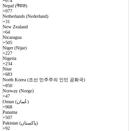
+674
Nepal (नेपाल)
+977
Netherlands (Nederland)
+31
New Zealand
+64
Nicaragua
+505
Niger (Nijar)
+227
Nigeria
+234
Niue
+683
North Korea (조선 민주주의 인민 공화국)
+850
Norway (Norge)
+47
Oman (عُمان)
+968
Panama
+507
Pakistan (پاکستان)
+92