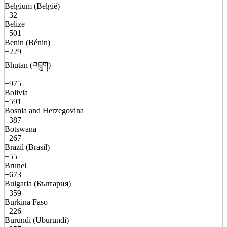
Belgium (België)
+32
Belize
+501
Benin (Bénin)
+229
Bhutan (འབྲུག)
+975
Bolivia
+591
Bosnia and Herzegovina
+387
Botswana
+267
Brazil (Brasil)
+55
Brunei
+673
Bulgaria (България)
+359
Burkina Faso
+226
Burundi (Uburundi)