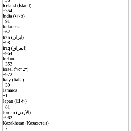
+36
Iceland (Ísland)
+354
India (भारत)
+91
Indonesia
+62
Iran (ایران)
+98
Iraq (العراق)
+964
Ireland
+353
Israel (ישראל)
+972
Italy (Italia)
+39
Jamaica
+1
Japan (日本)
+81
Jordan (الأردن)
+962
Kazakhstan (Казахстан)
+7