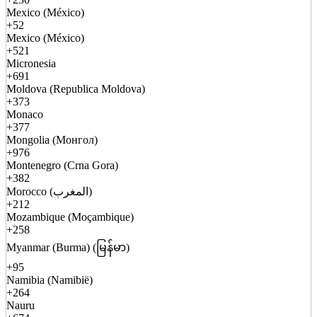
Mexico (México)
+52
Mexico (México)
+521
Micronesia
+691
Moldova (Republica Moldova)
+373
Monaco
+377
Mongolia (Монгол)
+976
Montenegro (Crna Gora)
+382
Morocco (المغرب)
+212
Mozambique (Moçambique)
+258
Myanmar (Burma) (မြန်မာ)
+95
Namibia (Namibië)
+264
Nauru