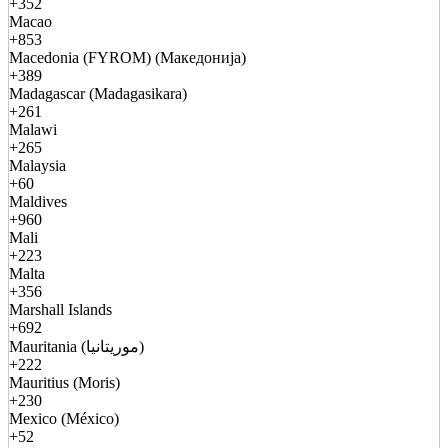
+352
Macao
+853
Macedonia (FYROM) (Македонија)
+389
Madagascar (Madagasikara)
+261
Malawi
+265
Malaysia
+60
Maldives
+960
Mali
+223
Malta
+356
Marshall Islands
+692
Mauritania (موريتانيا)
+222
Mauritius (Moris)
+230
Mexico (México)
+52