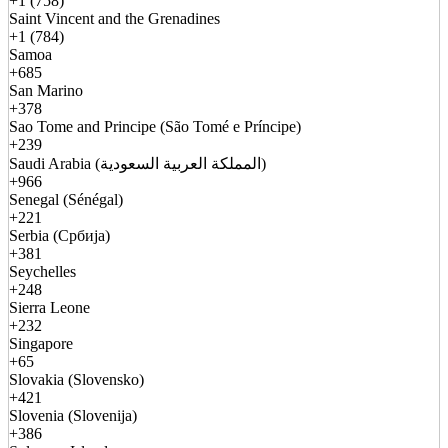
+1 (758)
Saint Vincent and the Grenadines
+1 (784)
Samoa
+685
San Marino
+378
Sao Tome and Principe (São Tomé e Príncipe)
+239
Saudi Arabia (المملكة العربية السعودية)
+966
Senegal (Sénégal)
+221
Serbia (Србија)
+381
Seychelles
+248
Sierra Leone
+232
Singapore
+65
Slovakia (Slovensko)
+421
Slovenia (Slovenija)
+386