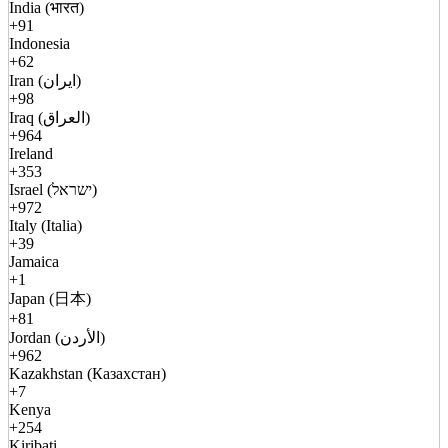
India (भारत)
+91
Indonesia
+62
Iran (ایران)
+98
Iraq (العراق)
+964
Ireland
+353
Israel (ישראל)
+972
Italy (Italia)
+39
Jamaica
+1
Japan (日本)
+81
Jordan (الأردن)
+962
Kazakhstan (Казахстан)
+7
Kenya
+254
Kiribati