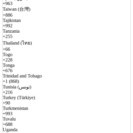
+963
Taiwan (台灣)
+886
Tajikistan
+992
Tanzania
+255
Thailand (ไทย)
+66
Togo
+228
Tonga
+676
Trinidad and Tobago
+1 (868)
Tunisia (تونس)
+216
Turkey (Türkiye)
+90
Turkmenistan
+993
Tuvalu
+688
Uganda