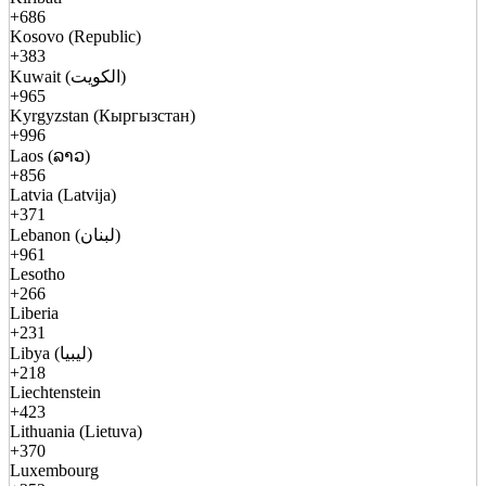
+686
Kosovo (Republic)
+383
Kuwait (الكويت)
+965
Kyrgyzstan (Кыргызстан)
+996
Laos (ລາວ)
+856
Latvia (Latvija)
+371
Lebanon (لبنان)
+961
Lesotho
+266
Liberia
+231
Libya (ليبيا)
+218
Liechtenstein
+423
Lithuania (Lietuva)
+370
Luxembourg