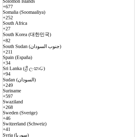
Solomon Islands
+677
Somalia (Soomaaliya)
+252
South Africa
+27
South Korea (대한민국)
+82
South Sudan (جنوب السودان)
+211
Spain (España)
+34
Sri Lanka (ශ්‍රී ලංකාව)
+94
Sudan (السودان)
+249
Suriname
+597
Swaziland
+268
Sweden (Sverige)
+46
Switzerland (Schweiz)
+41
Syria (سوريا)