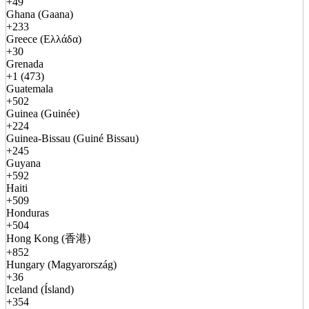
+49
Ghana (Gaana)
+233
Greece (Ελλάδα)
+30
Grenada
+1 (473)
Guatemala
+502
Guinea (Guinée)
+224
Guinea-Bissau (Guiné Bissau)
+245
Guyana
+592
Haiti
+509
Honduras
+504
Hong Kong (香港)
+852
Hungary (Magyarország)
+36
Iceland (Ísland)
+354