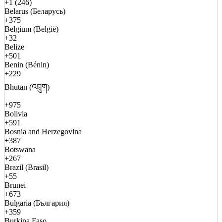
+1 (246)
Belarus (Беларусь)
+375
Belgium (België)
+32
Belize
+501
Benin (Bénin)
+229
Bhutan (འབྲུག)
+975
Bolivia
+591
Bosnia and Herzegovina
+387
Botswana
+267
Brazil (Brasil)
+55
Brunei
+673
Bulgaria (България)
+359
Burkina Faso