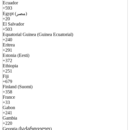
Ecuador
+593
Egypt (مصر)
+20
El Salvador
+503
Equatorial Guinea (Guinea Ecuatorial)
+240
Eritrea
+291
Estonia (Eesti)
+372
Ethiopia
+251
Fiji
+679
Finland (Suomi)
+358
France
+33
Gabon
+241
Gambia
+220
Georgia (საქართველო)