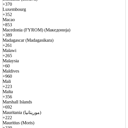
+370
Luxembourg
+352
Macao
+853
Macedonia (FYROM) (Македонија)
+389
Madagascar (Madagasikara)
+261
Malawi
+265
Malaysia
+60
Maldives
+960
Mali
+223
Malta
+356
Marshall Islands
+692
Mauritania (موريتانيا)
+222
Mauritius (Moris)
+230