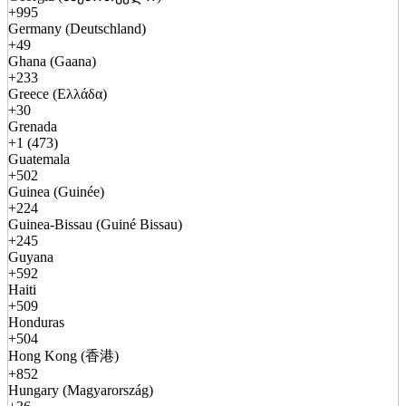
+995
Germany (Deutschland)
+49
Ghana (Gaana)
+233
Greece (Ελλάδα)
+30
Grenada
+1 (473)
Guatemala
+502
Guinea (Guinée)
+224
Guinea-Bissau (Guiné Bissau)
+245
Guyana
+592
Haiti
+509
Honduras
+504
Hong Kong (香港)
+852
Hungary (Magyarország)