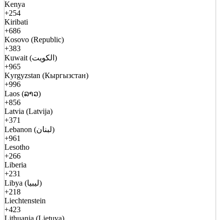
Kenya
+254
Kiribati
+686
Kosovo (Republic)
+383
Kuwait (الكويت)
+965
Kyrgyzstan (Кыргызстан)
+996
Laos (ລາວ)
+856
Latvia (Latvija)
+371
Lebanon (لبنان)
+961
Lesotho
+266
Liberia
+231
Libya (ليبيا)
+218
Liechtenstein
+423
Lithuania (Lietuva)