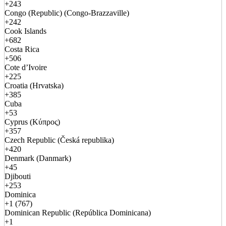
+243
Congo (Republic) (Congo-Brazzaville)
+242
Cook Islands
+682
Costa Rica
+506
Cote d’Ivoire
+225
Croatia (Hrvatska)
+385
Cuba
+53
Cyprus (Κύπρος)
+357
Czech Republic (Česká republika)
+420
Denmark (Danmark)
+45
Djibouti
+253
Dominica
+1 (767)
Dominican Republic (República Dominicana)
+1