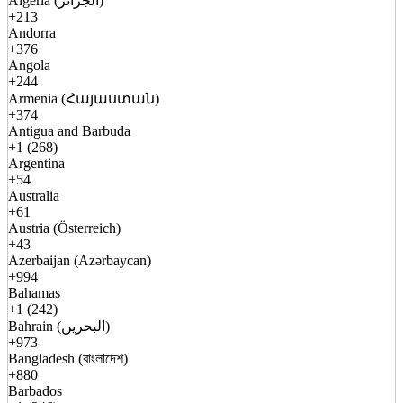
Algeria (الجزائر)
+213
Andorra
+376
Angola
+244
Armenia (Հայաստան)
+374
Antigua and Barbuda
+1 (268)
Argentina
+54
Australia
+61
Austria (Österreich)
+43
Azerbaijan (Azərbaycan)
+994
Bahamas
+1 (242)
Bahrain (البحرين)
+973
Bangladesh (বাংলাদেশ)
+880
Barbados