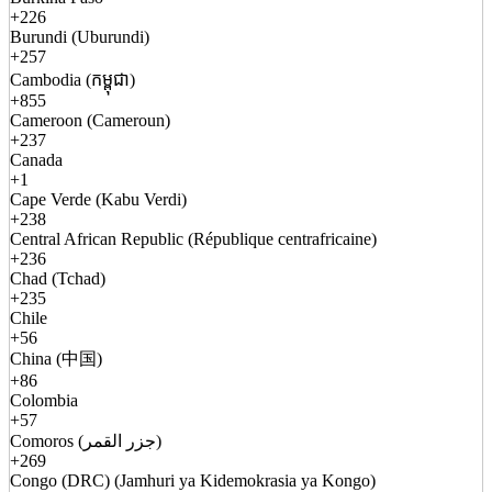
+226
Burundi (Uburundi)
+257
Cambodia (កម្ពុជា)
+855
Cameroon (Cameroun)
+237
Canada
+1
Cape Verde (Kabu Verdi)
+238
Central African Republic (République centrafricaine)
+236
Chad (Tchad)
+235
Chile
+56
China (中国)
+86
Colombia
+57
Comoros (جزر القمر)
+269
Congo (DRC) (Jamhuri ya Kidemokrasia ya Kongo)