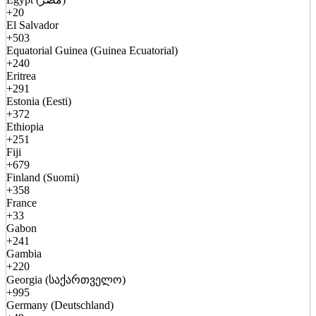
+20
El Salvador
+503
Equatorial Guinea (Guinea Ecuatorial)
+240
Eritrea
+291
Estonia (Eesti)
+372
Ethiopia
+251
Fiji
+679
Finland (Suomi)
+358
France
+33
Gabon
+241
Gambia
+220
Georgia (საქართველო)
+995
Germany (Deutschland)