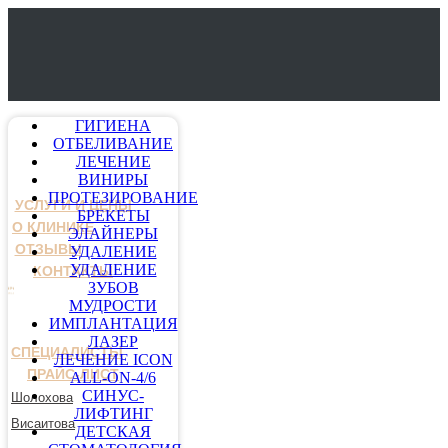
ГИГИЕНА
ОТБЕЛИВАНИЕ
ЛЕЧЕНИЕ
ВИНИРЫ
ПРОТЕЗИРОВАНИЕ
УСЛУГИ И ЦЕНЫ
БРЕКЕТЫ
О КЛИНИКЕ
ЭЛАЙНЕРЫ
ОТЗЫВЫ
УДАЛЕНИЕ
УДАЛЕНИЕ
КОНТАКТЫ
ЗУБОВ
МУДРОСТИ
ИМПЛАНТАЦИЯ
ЛАЗЕР
СПЕЦИАЛИСТЫ
ЛЕЧЕНИЕ ICON
ПРАЙС-ЛИСТ
ALL-ON-4/6
СИНУС-
Шолохова
ЛИФТИНГ
Висаитова
ДЕТСКАЯ