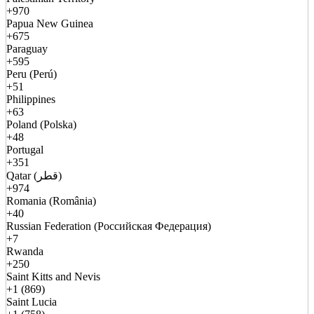
+970
Papua New Guinea
+675
Paraguay
+595
Peru (Perú)
+51
Philippines
+63
Poland (Polska)
+48
Portugal
+351
Qatar (قطر)
+974
Romania (România)
+40
Russian Federation (Российская Федерация)
+7
Rwanda
+250
Saint Kitts and Nevis
+1 (869)
Saint Lucia