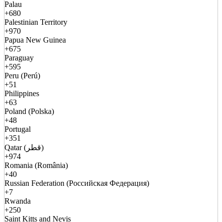
Palau
+680
Palestinian Territory
+970
Papua New Guinea
+675
Paraguay
+595
Peru (Perú)
+51
Philippines
+63
Poland (Polska)
+48
Portugal
+351
Qatar (قطر)
+974
Romania (România)
+40
Russian Federation (Российская Федерация)
+7
Rwanda
+250
Saint Kitts and Nevis