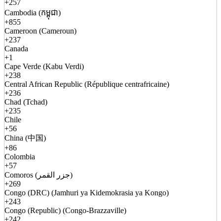
+257
Cambodia (កម្ពុជា)
+855
Cameroon (Cameroun)
+237
Canada
+1
Cape Verde (Kabu Verdi)
+238
Central African Republic (République centrafricaine)
+236
Chad (Tchad)
+235
Chile
+56
China (中国)
+86
Colombia
+57
Comoros (جزر القمر)
+269
Congo (DRC) (Jamhuri ya Kidemokrasia ya Kongo)
+243
Congo (Republic) (Congo-Brazzaville)
+242