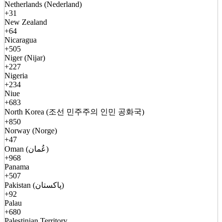
Netherlands (Nederland)
+31
New Zealand
+64
Nicaragua
+505
Niger (Nijar)
+227
Nigeria
+234
Niue
+683
North Korea (조선 민주주의 인민 공화국)
+850
Norway (Norge)
+47
Oman (عُمان)
+968
Panama
+507
Pakistan (پاکستان)
+92
Palau
+680
Palestinian Territory