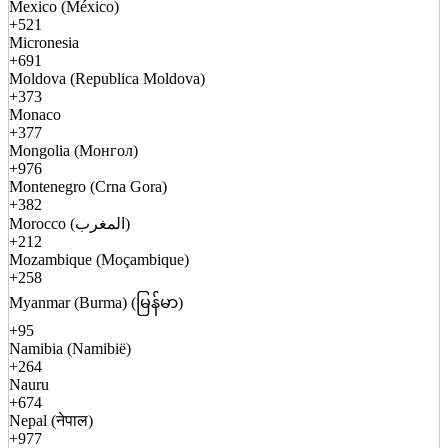
Mexico (México)
+521
Micronesia
+691
Moldova (Republica Moldova)
+373
Monaco
+377
Mongolia (Монгол)
+976
Montenegro (Crna Gora)
+382
Morocco (المغرب)
+212
Mozambique (Moçambique)
+258
Myanmar (Burma) (မြန်မာ)
+95
Namibia (Namibië)
+264
Nauru
+674
Nepal (नेपाल)
+977