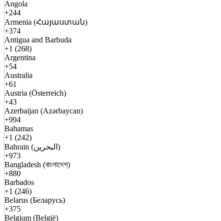
Angola
+244
Armenia (Հայաստան)
+374
Antigua and Barbuda
+1 (268)
Argentina
+54
Australia
+61
Austria (Österreich)
+43
Azerbaijan (Azərbaycan)
+994
Bahamas
+1 (242)
Bahrain (البحرين)
+973
Bangladesh (বাংলাদেশ)
+880
Barbados
+1 (246)
Belarus (Беларусь)
+375
Belgium (België)