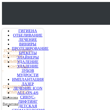
ГИГИЕНА
ОТБЕЛИВАНИЕ
ЛЕЧЕНИЕ
ВИНИРЫ
ПРОТЕЗИРОВАНИЕ
УСЛУГИ И ЦЕНЫ
БРЕКЕТЫ
О КЛИНИКЕ
ЭЛАЙНЕРЫ
ОТЗЫВЫ
УДАЛЕНИЕ
УДАЛЕНИЕ
КОНТАКТЫ
ЗУБОВ
МУДРОСТИ
ИМПЛАНТАЦИЯ
ЛАЗЕР
СПЕЦИАЛИСТЫ
ЛЕЧЕНИЕ ICON
ПРАЙС-ЛИСТ
ALL-ON-4/6
СИНУС-
Шолохова
ЛИФТИНГ
Висаитова
ДЕТСКАЯ