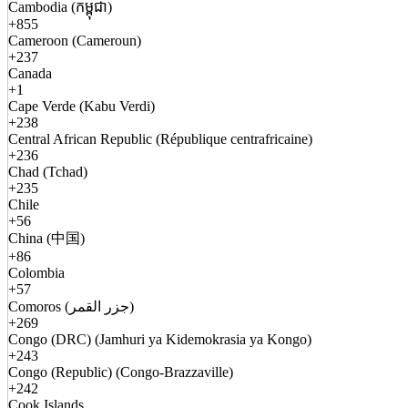
Cambodia (កម្ពុជា)
+855
Cameroon (Cameroun)
+237
Canada
+1
Cape Verde (Kabu Verdi)
+238
Central African Republic (République centrafricaine)
+236
Chad (Tchad)
+235
Chile
+56
China (中国)
+86
Colombia
+57
Comoros (جزر القمر)
+269
Congo (DRC) (Jamhuri ya Kidemokrasia ya Kongo)
+243
Congo (Republic) (Congo-Brazzaville)
+242
Cook Islands