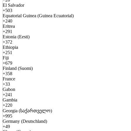
El Salvador
+503
Equatorial Guinea (Guinea Ecuatorial)
+240
Eritrea
+291
Estonia (Eesti)
+372
Ethiopia
+251
Fiji
+679
Finland (Suomi)
+358
France
+33
Gabon
+241
Gambia
+220
Georgia (საქართველო)
+995
Germany (Deutschland)
+49