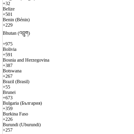
+32
Belize
+501
Benin (Bénin)
+229
Bhutan (འབྲུག)
+975
Bolivia
+591
Bosnia and Herzegovina
+387
Botswana
+267
Brazil (Brasil)
+55
Brunei
+673
Bulgaria (България)
+359
Burkina Faso
+226
Burundi (Uburundi)
+257