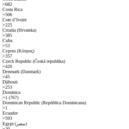
+682
Costa Rica
+506
Cote d’Ivoire
+225
Croatia (Hrvatska)
+385
Cuba
+53
Cyprus (Κύπρος)
+357
Czech Republic (Česká republika)
+420
Denmark (Danmark)
+45
Djibouti
+253
Dominica
+1 (767)
Dominican Republic (República Dominicana)
+1
Ecuador
+593
Egypt (مصر)
+20