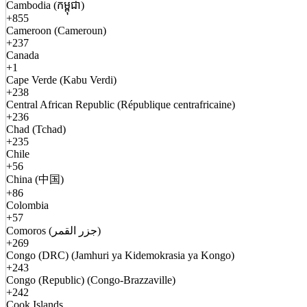
Cambodia (កម្ពុជា)
+855
Cameroon (Cameroun)
+237
Canada
+1
Cape Verde (Kabu Verdi)
+238
Central African Republic (République centrafricaine)
+236
Chad (Tchad)
+235
Chile
+56
China (中国)
+86
Colombia
+57
Comoros (جزر القمر)
+269
Congo (DRC) (Jamhuri ya Kidemokrasia ya Kongo)
+243
Congo (Republic) (Congo-Brazzaville)
+242
Cook Islands