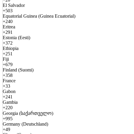
El Salvador
+503
Equatorial Guinea (Guinea Ecuatorial)
+240
Eritrea
+291
Estonia (Eesti)
+372
Ethiopia
+251
Fiji
+679
Finland (Suomi)
+358
France
+33
Gabon
+241
Gambia
+220
Georgia (საქართველო)
+995
Germany (Deutschland)
+49