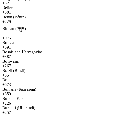
+32
Belize
+501
Benin (Bénin)
+229
Bhutan (འབྲུག)
+975
Bolivia
+591
Bosnia and Herzegovina
+387
Botswana
+267
Brazil (Brasil)
+55
Brunei
+673
Bulgaria (България)
+359
Burkina Faso
+226
Burundi (Uburundi)
+257