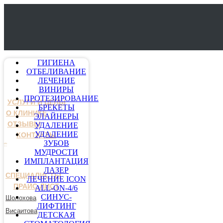
ГИГИЕНА
ОТБЕЛИВАНИЕ
ЛЕЧЕНИЕ
ВИНИРЫ
ПРОТЕЗИРОВАНИЕ
УСЛУГИ И ЦЕНЫ
БРЕКЕТЫ
О КЛИНИКЕ
ЭЛАЙНЕРЫ
ОТЗЫВЫ
УДАЛЕНИЕ
УДАЛЕНИЕ
КОНТАКТЫ
ЗУБОВ
МУДРОСТИ
ИМПЛАНТАЦИЯ
ЛАЗЕР
СПЕЦИАЛИСТЫ
ЛЕЧЕНИЕ ICON
ПРАЙС-ЛИСТ
ALL-ON-4/6
СИНУС-
Шолохова
ЛИФТИНГ
Висаитова
ДЕТСКАЯ