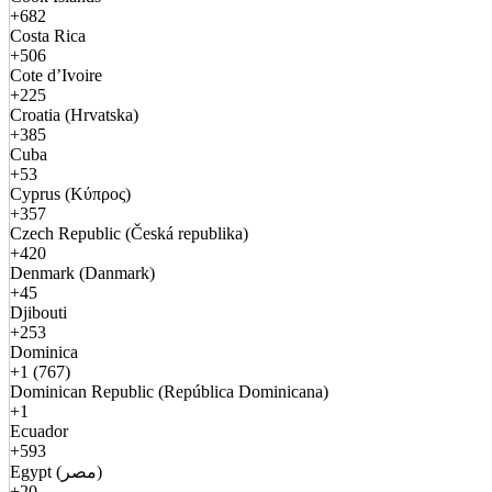
+682
Costa Rica
+506
Cote d’Ivoire
+225
Croatia (Hrvatska)
+385
Cuba
+53
Cyprus (Κύπρος)
+357
Czech Republic (Česká republika)
+420
Denmark (Danmark)
+45
Djibouti
+253
Dominica
+1 (767)
Dominican Republic (República Dominicana)
+1
Ecuador
+593
Egypt (مصر)
+20