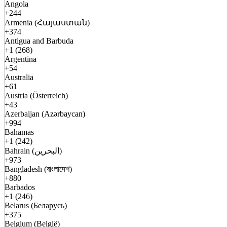
Angola
+244
Armenia (Հայաստան)
+374
Antigua and Barbuda
+1 (268)
Argentina
+54
Australia
+61
Austria (Österreich)
+43
Azerbaijan (Azərbaycan)
+994
Bahamas
+1 (242)
Bahrain (البحرين)
+973
Bangladesh (বাংলাদেশ)
+880
Barbados
+1 (246)
Belarus (Беларусь)
+375
Belgium (België)