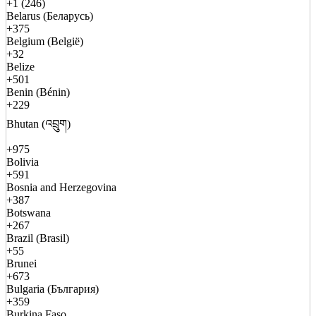
+1 (246)
Belarus (Беларусь)
+375
Belgium (België)
+32
Belize
+501
Benin (Bénin)
+229
Bhutan (འབྲུག)
+975
Bolivia
+591
Bosnia and Herzegovina
+387
Botswana
+267
Brazil (Brasil)
+55
Brunei
+673
Bulgaria (България)
+359
Burkina Faso