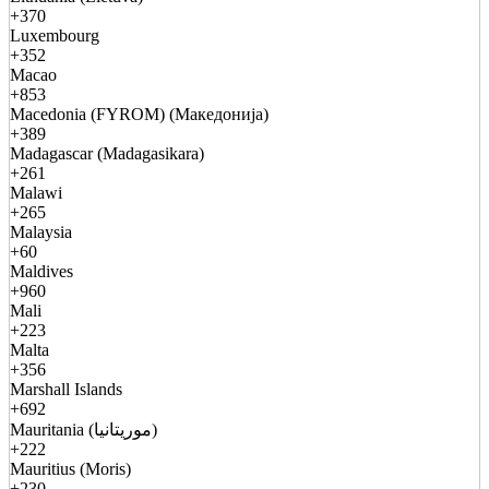
+370
Luxembourg
+352
Macao
+853
Macedonia (FYROM) (Македонија)
+389
Madagascar (Madagasikara)
+261
Malawi
+265
Malaysia
+60
Maldives
+960
Mali
+223
Malta
+356
Marshall Islands
+692
Mauritania (موريتانيا)
+222
Mauritius (Moris)
+230