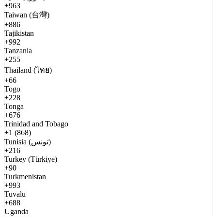
+963
Taiwan (台灣)
+886
Tajikistan
+992
Tanzania
+255
Thailand (ไทย)
+66
Togo
+228
Tonga
+676
Trinidad and Tobago
+1 (868)
Tunisia (تونس)
+216
Turkey (Türkiye)
+90
Turkmenistan
+993
Tuvalu
+688
Uganda