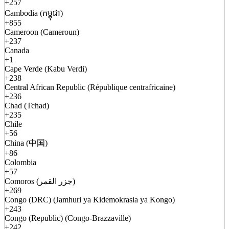
+257
Cambodia (កម្ពុជា)
+855
Cameroon (Cameroun)
+237
Canada
+1
Cape Verde (Kabu Verdi)
+238
Central African Republic (République centrafricaine)
+236
Chad (Tchad)
+235
Chile
+56
China (中国)
+86
Colombia
+57
Comoros (جزر القمر)
+269
Congo (DRC) (Jamhuri ya Kidemokrasia ya Kongo)
+243
Congo (Republic) (Congo-Brazzaville)
+242