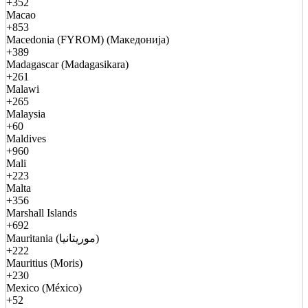
+352
Macao
+853
Macedonia (FYROM) (Македонија)
+389
Madagascar (Madagasikara)
+261
Malawi
+265
Malaysia
+60
Maldives
+960
Mali
+223
Malta
+356
Marshall Islands
+692
Mauritania (موريتانيا)
+222
Mauritius (Moris)
+230
Mexico (México)
+52