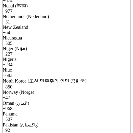
+674
Nepal (नेपाल)
+977
Netherlands (Nederland)
+31
New Zealand
+64
Nicaragua
+505
Niger (Nijar)
+227
Nigeria
+234
Niue
+683
North Korea (조선 민주주의 인민 공화국)
+850
Norway (Norge)
+47
Oman (عُمان)
+968
Panama
+507
Pakistan (پاکستان)
+92