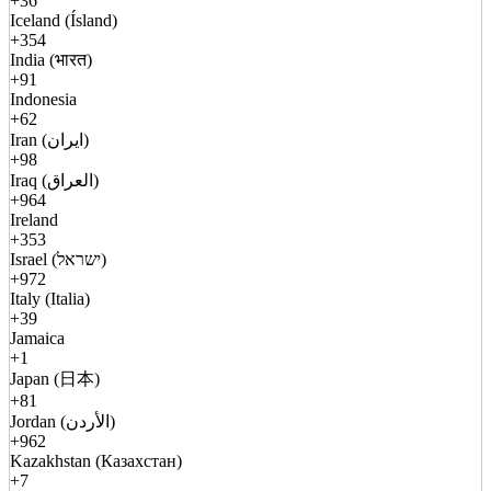
+36
Iceland (Ísland)
+354
India (भारत)
+91
Indonesia
+62
Iran (ایران)
+98
Iraq (العراق)
+964
Ireland
+353
Israel (ישראל)
+972
Italy (Italia)
+39
Jamaica
+1
Japan (日本)
+81
Jordan (الأردن)
+962
Kazakhstan (Казахстан)
+7