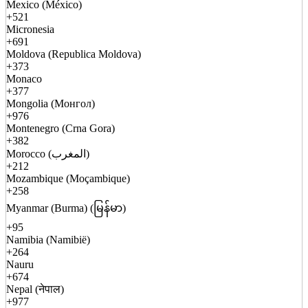
Mexico (México)
+521
Micronesia
+691
Moldova (Republica Moldova)
+373
Monaco
+377
Mongolia (Монгол)
+976
Montenegro (Crna Gora)
+382
Morocco (المغرب)
+212
Mozambique (Moçambique)
+258
Myanmar (Burma) (မြန်မာ)
+95
Namibia (Namibië)
+264
Nauru
+674
Nepal (नेपाल)
+977