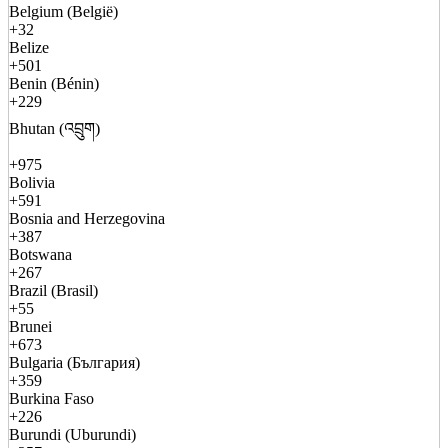
Belgium (België)
+32
Belize
+501
Benin (Bénin)
+229
Bhutan (འབྲུག)
+975
Bolivia
+591
Bosnia and Herzegovina
+387
Botswana
+267
Brazil (Brasil)
+55
Brunei
+673
Bulgaria (България)
+359
Burkina Faso
+226
Burundi (Uburundi)