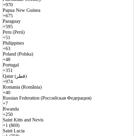
+970
Papua New Guinea
+675
Paraguay
+595
Peru (Perú)
+51
Philippines
+63
Poland (Polska)
+48
Portugal
+351
Qatar (قطر)
+974
Romania (România)
+40
Russian Federation (Российская Федерация)
+7
Rwanda
+250
Saint Kitts and Nevis
+1 (869)
Saint Lucia