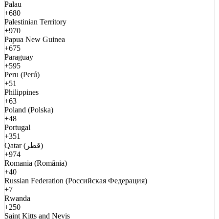
Palau
+680
Palestinian Territory
+970
Papua New Guinea
+675
Paraguay
+595
Peru (Perú)
+51
Philippines
+63
Poland (Polska)
+48
Portugal
+351
Qatar (قطر)
+974
Romania (România)
+40
Russian Federation (Российская Федерация)
+7
Rwanda
+250
Saint Kitts and Nevis