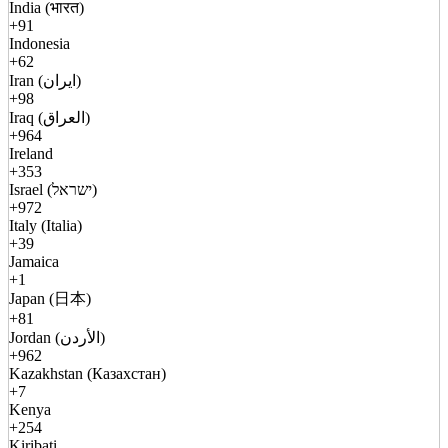
India (भारत)
+91
Indonesia
+62
Iran (ایران)
+98
Iraq (العراق)
+964
Ireland
+353
Israel (ישראל)
+972
Italy (Italia)
+39
Jamaica
+1
Japan (日本)
+81
Jordan (الأردن)
+962
Kazakhstan (Казахстан)
+7
Kenya
+254
Kiribati