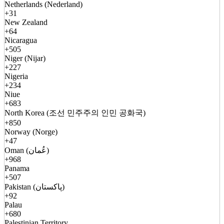
Netherlands (Nederland)
+31
New Zealand
+64
Nicaragua
+505
Niger (Nijar)
+227
Nigeria
+234
Niue
+683
North Korea (조선 민주주의 인민 공화국)
+850
Norway (Norge)
+47
Oman (عُمان)
+968
Panama
+507
Pakistan (پاکستان)
+92
Palau
+680
Palestinian Territory