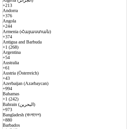
Algeria (الجزائر)
+213
Andorra
+376
Angola
+244
Armenia (Հայաստան)
+374
Antigua and Barbuda
+1 (268)
Argentina
+54
Australia
+61
Austria (Österreich)
+43
Azerbaijan (Azərbaycan)
+994
Bahamas
+1 (242)
Bahrain (البحرين)
+973
Bangladesh (বাংলাদেশ)
+880
Barbados