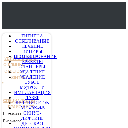
ГИГИЕНА
ОТБЕЛИВАНИЕ
ЛЕЧЕНИЕ
ВИНИРЫ
ПРОТЕЗИРОВАНИЕ
УСЛУГИ И ЦЕНЫ
БРЕКЕТЫ
О КЛИНИКЕ
ЭЛАЙНЕРЫ
ОТЗЫВЫ
УДАЛЕНИЕ
УДАЛЕНИЕ
КОНТАКТЫ
ЗУБОВ
МУДРОСТИ
ИМПЛАНТАЦИЯ
ЛАЗЕР
СПЕЦИАЛИСТЫ
ЛЕЧЕНИЕ ICON
ПРАЙС-ЛИСТ
ALL-ON-4/6
СИНУС-
Шолохова
ЛИФТИНГ
Висаитова
ДЕТСКАЯ