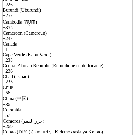
+226
Burundi (Uburundi)
+257
Cambodia (កម្ពុជា)
+855
Cameroon (Cameroun)
+237
Canada
+1
Cape Verde (Kabu Verdi)
+238
Central African Republic (République centrafricaine)
+236
Chad (Tchad)
+235
Chile
+56
China (中国)
+86
Colombia
+57
Comoros (جزر القمر)
+269
Congo (DRC) (Jamhuri ya Kidemokrasia ya Kongo)