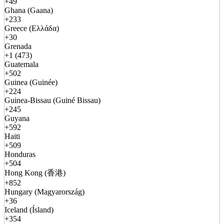
+49
Ghana (Gaana)
+233
Greece (Ελλάδα)
+30
Grenada
+1 (473)
Guatemala
+502
Guinea (Guinée)
+224
Guinea-Bissau (Guiné Bissau)
+245
Guyana
+592
Haiti
+509
Honduras
+504
Hong Kong (香港)
+852
Hungary (Magyarország)
+36
Iceland (Ísland)
+354