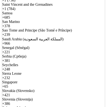
+1 (758)
Saint Vincent and the Grenadines
+1 (784)
Samoa
+685
San Marino
+378
Sao Tome and Principe (São Tomé e Príncipe)
+239
Saudi Arabia (المملكة العربية السعودية)
+966
Senegal (Sénégal)
+221
Serbia (Србија)
+381
Seychelles
+248
Sierra Leone
+232
Singapore
+65
Slovakia (Slovensko)
+421
Slovenia (Slovenija)
+386