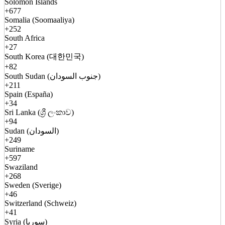
Solomon Islands
+677
Somalia (Soomaaliya)
+252
South Africa
+27
South Korea (대한민국)
+82
South Sudan (جنوب السودان)
+211
Spain (España)
+34
Sri Lanka (ශ්‍රී ලංකාව)
+94
Sudan (السودان)
+249
Suriname
+597
Swaziland
+268
Sweden (Sverige)
+46
Switzerland (Schweiz)
+41
Syria (سوريا)