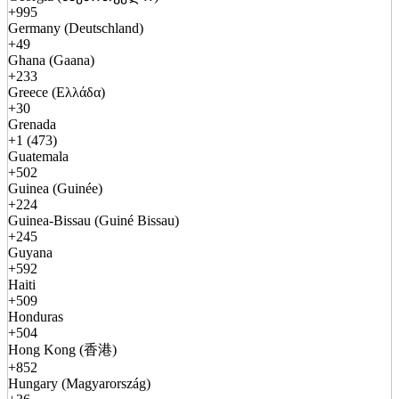
+995
Germany (Deutschland)
+49
Ghana (Gaana)
+233
Greece (Ελλάδα)
+30
Grenada
+1 (473)
Guatemala
+502
Guinea (Guinée)
+224
Guinea-Bissau (Guiné Bissau)
+245
Guyana
+592
Haiti
+509
Honduras
+504
Hong Kong (香港)
+852
Hungary (Magyarország)