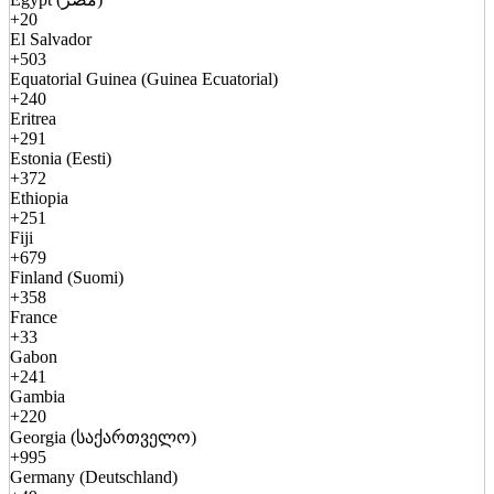
+20
El Salvador
+503
Equatorial Guinea (Guinea Ecuatorial)
+240
Eritrea
+291
Estonia (Eesti)
+372
Ethiopia
+251
Fiji
+679
Finland (Suomi)
+358
France
+33
Gabon
+241
Gambia
+220
Georgia (საქართველო)
+995
Germany (Deutschland)