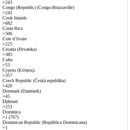
+243
Congo (Republic) (Congo-Brazzaville)
+242
Cook Islands
+682
Costa Rica
+506
Cote d’Ivoire
+225
Croatia (Hrvatska)
+385
Cuba
+53
Cyprus (Κύπρος)
+357
Czech Republic (Česká republika)
+420
Denmark (Danmark)
+45
Djibouti
+253
Dominica
+1 (767)
Dominican Republic (República Dominicana)
+1