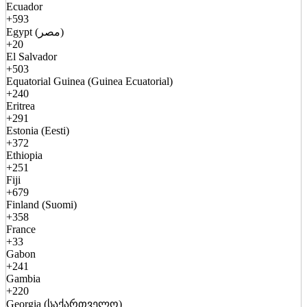
Ecuador
+593
Egypt (مصر)
+20
El Salvador
+503
Equatorial Guinea (Guinea Ecuatorial)
+240
Eritrea
+291
Estonia (Eesti)
+372
Ethiopia
+251
Fiji
+679
Finland (Suomi)
+358
France
+33
Gabon
+241
Gambia
+220
Georgia (საქართველო)