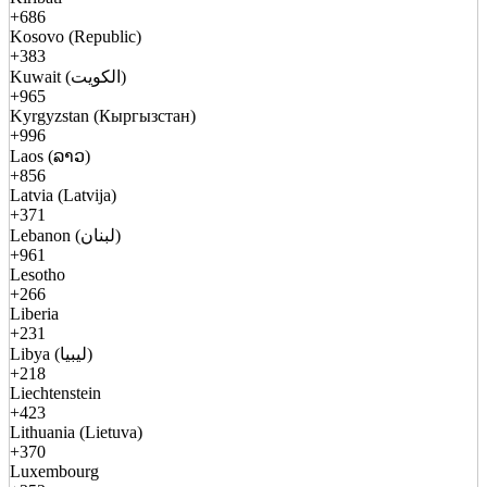
+686
Kosovo (Republic)
+383
Kuwait (الكويت)
+965
Kyrgyzstan (Кыргызстан)
+996
Laos (ລາວ)
+856
Latvia (Latvija)
+371
Lebanon (لبنان)
+961
Lesotho
+266
Liberia
+231
Libya (ليبيا)
+218
Liechtenstein
+423
Lithuania (Lietuva)
+370
Luxembourg