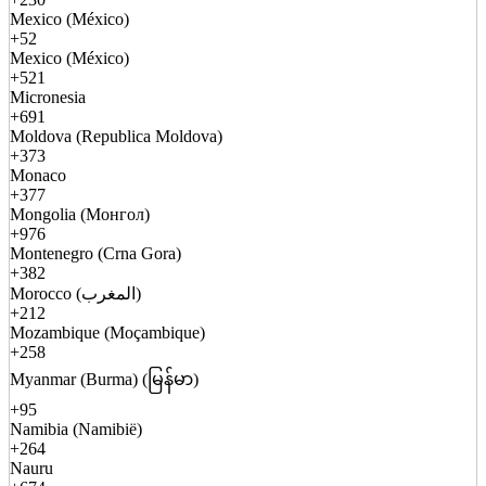
Mexico (México)
+52
Mexico (México)
+521
Micronesia
+691
Moldova (Republica Moldova)
+373
Monaco
+377
Mongolia (Монгол)
+976
Montenegro (Crna Gora)
+382
Morocco (المغرب)
+212
Mozambique (Moçambique)
+258
Myanmar (Burma) (မြန်မာ)
+95
Namibia (Namibië)
+264
Nauru