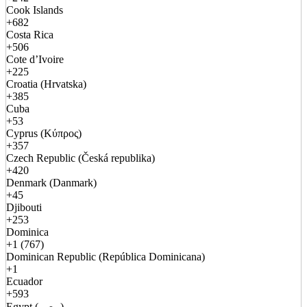
Cook Islands
+682
Costa Rica
+506
Cote d’Ivoire
+225
Croatia (Hrvatska)
+385
Cuba
+53
Cyprus (Κύπρος)
+357
Czech Republic (Česká republika)
+420
Denmark (Danmark)
+45
Djibouti
+253
Dominica
+1 (767)
Dominican Republic (República Dominicana)
+1
Ecuador
+593
Egypt (مصر)