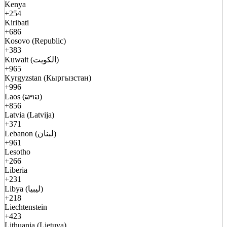
Kenya
+254
Kiribati
+686
Kosovo (Republic)
+383
Kuwait (الكويت)
+965
Kyrgyzstan (Кыргызстан)
+996
Laos (ລາວ)
+856
Latvia (Latvija)
+371
Lebanon (لبنان)
+961
Lesotho
+266
Liberia
+231
Libya (ليبيا)
+218
Liechtenstein
+423
Lithuania (Lietuva)