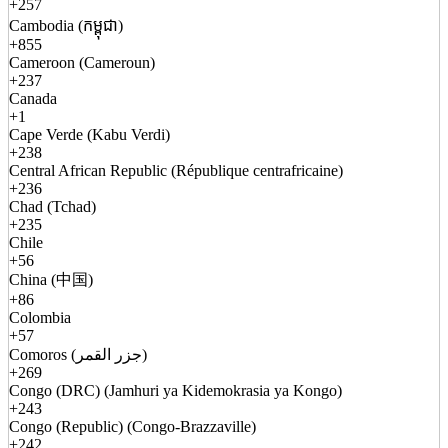
+257
Cambodia (កម្ពុជា)
+855
Cameroon (Cameroun)
+237
Canada
+1
Cape Verde (Kabu Verdi)
+238
Central African Republic (République centrafricaine)
+236
Chad (Tchad)
+235
Chile
+56
China (中国)
+86
Colombia
+57
Comoros (جزر القمر)
+269
Congo (DRC) (Jamhuri ya Kidemokrasia ya Kongo)
+243
Congo (Republic) (Congo-Brazzaville)
+242