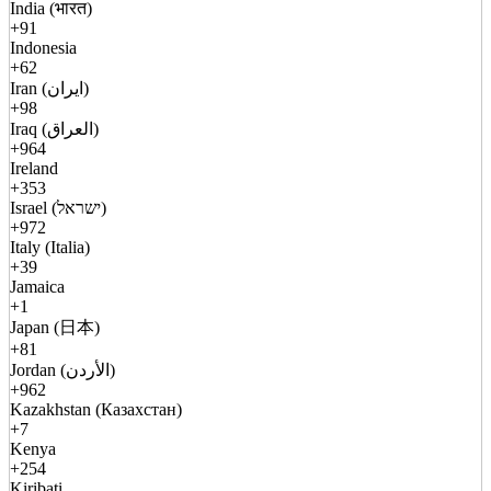
India (भारत)
+91
Indonesia
+62
Iran (ایران)
+98
Iraq (العراق)
+964
Ireland
+353
Israel (ישראל)
+972
Italy (Italia)
+39
Jamaica
+1
Japan (日本)
+81
Jordan (الأردن)
+962
Kazakhstan (Казахстан)
+7
Kenya
+254
Kiribati