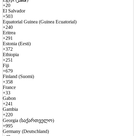
+20
El Salvador
+503
Equatorial Guinea (Guinea Ecuatorial)
+240
Eritrea
+291
Estonia (Eesti)
+372
Ethiopia
+251
Fiji
+679
Finland (Suomi)
+358
France
+33
Gabon
+241
Gambia
+220
Georgia (საქართველო)
+995
Germany (Deutschland)