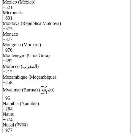
Mexico (México)
+521
Micronesia
+691
Moldova (Republica Moldova)
+373
Monaco
+377
Mongolia (Монгол)
+976
Montenegro (Crna Gora)
+382
Morocco (المغرب)
+212
Mozambique (Moçambique)
+258
Myanmar (Burma) (မြန်မာ)
+95
Namibia (Namibië)
+264
Nauru
+674
Nepal (नेपाल)
+977