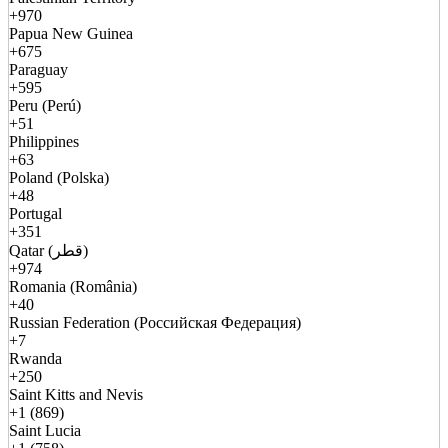
+970
Papua New Guinea
+675
Paraguay
+595
Peru (Perú)
+51
Philippines
+63
Poland (Polska)
+48
Portugal
+351
Qatar (قطر)
+974
Romania (România)
+40
Russian Federation (Российская Федерация)
+7
Rwanda
+250
Saint Kitts and Nevis
+1 (869)
Saint Lucia