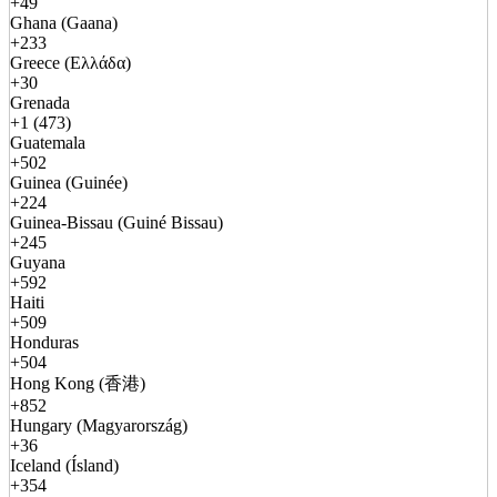
+49
Ghana (Gaana)
+233
Greece (Ελλάδα)
+30
Grenada
+1 (473)
Guatemala
+502
Guinea (Guinée)
+224
Guinea-Bissau (Guiné Bissau)
+245
Guyana
+592
Haiti
+509
Honduras
+504
Hong Kong (香港)
+852
Hungary (Magyarország)
+36
Iceland (Ísland)
+354