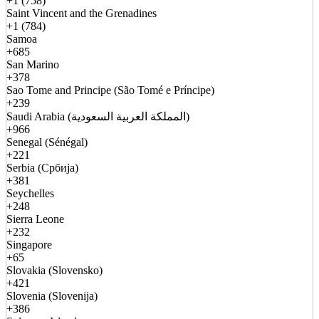
+1 (758)
Saint Vincent and the Grenadines
+1 (784)
Samoa
+685
San Marino
+378
Sao Tome and Principe (São Tomé e Príncipe)
+239
Saudi Arabia (المملكة العربية السعودية)
+966
Senegal (Sénégal)
+221
Serbia (Србија)
+381
Seychelles
+248
Sierra Leone
+232
Singapore
+65
Slovakia (Slovensko)
+421
Slovenia (Slovenija)
+386