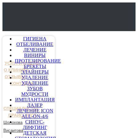
ГИГИЕНА
ОТБЕЛИВАНИЕ
ЛЕЧЕНИЕ
ВИНИРЫ
ПРОТЕЗИРОВАНИЕ
УСЛУГИ И ЦЕНЫ
БРЕКЕТЫ
О КЛИНИКЕ
ЭЛАЙНЕРЫ
ОТЗЫВЫ
УДАЛЕНИЕ
УДАЛЕНИЕ
КОНТАКТЫ
ЗУБОВ
МУДРОСТИ
ИМПЛАНТАЦИЯ
ЛАЗЕР
СПЕЦИАЛИСТЫ
ЛЕЧЕНИЕ ICON
ПРАЙС-ЛИСТ
ALL-ON-4/6
СИНУС-
Шолохова
ЛИФТИНГ
Висаитова
ДЕТСКАЯ