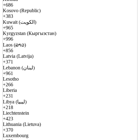
+686
Kosovo (Republic)
+383
Kuwait (الكويت)
+965
Kyrgyzstan (Кыргызстан)
+996
Laos (ລາວ)
+856
Latvia (Latvija)
+371
Lebanon (لبنان)
+961
Lesotho
+266
Liberia
+231
Libya (ليبيا)
+218
Liechtenstein
+423
Lithuania (Lietuva)
+370
Luxembourg