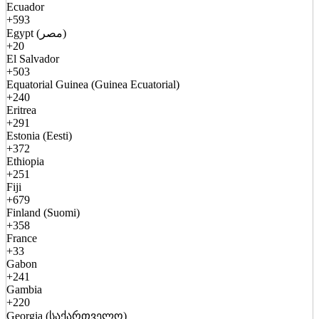
Ecuador
+593
Egypt (مصر)
+20
El Salvador
+503
Equatorial Guinea (Guinea Ecuatorial)
+240
Eritrea
+291
Estonia (Eesti)
+372
Ethiopia
+251
Fiji
+679
Finland (Suomi)
+358
France
+33
Gabon
+241
Gambia
+220
Georgia (საქართველო)