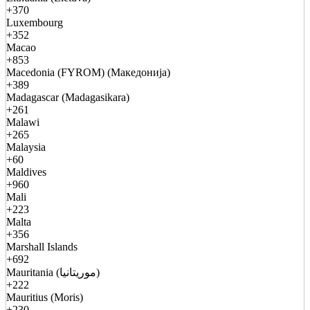
+370
Luxembourg
+352
Macao
+853
Macedonia (FYROM) (Македонија)
+389
Madagascar (Madagasikara)
+261
Malawi
+265
Malaysia
+60
Maldives
+960
Mali
+223
Malta
+356
Marshall Islands
+692
Mauritania (موريتانيا)
+222
Mauritius (Moris)
+230