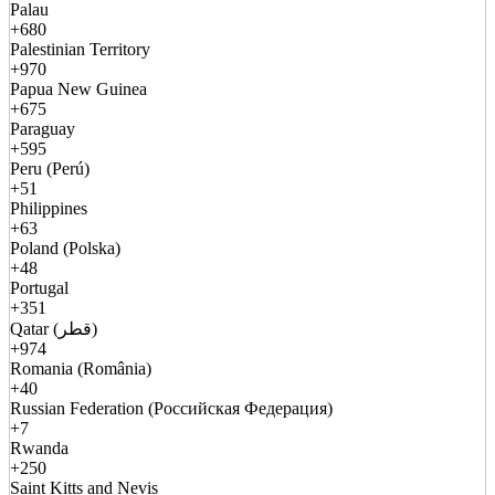
Palau
+680
Palestinian Territory
+970
Papua New Guinea
+675
Paraguay
+595
Peru (Perú)
+51
Philippines
+63
Poland (Polska)
+48
Portugal
+351
Qatar (قطر)
+974
Romania (România)
+40
Russian Federation (Российская Федерация)
+7
Rwanda
+250
Saint Kitts and Nevis