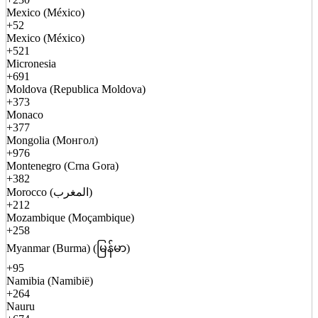
Mexico (México)
+52
Mexico (México)
+521
Micronesia
+691
Moldova (Republica Moldova)
+373
Monaco
+377
Mongolia (Монгол)
+976
Montenegro (Crna Gora)
+382
Morocco (المغرب)
+212
Mozambique (Moçambique)
+258
Myanmar (Burma) (မြန်မာ)
+95
Namibia (Namibië)
+264
Nauru