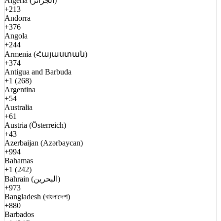
Algeria (الجزائر)
+213
Andorra
+376
Angola
+244
Armenia (Հայաստան)
+374
Antigua and Barbuda
+1 (268)
Argentina
+54
Australia
+61
Austria (Österreich)
+43
Azerbaijan (Azərbaycan)
+994
Bahamas
+1 (242)
Bahrain (البحرين)
+973
Bangladesh (বাংলাদেশ)
+880
Barbados