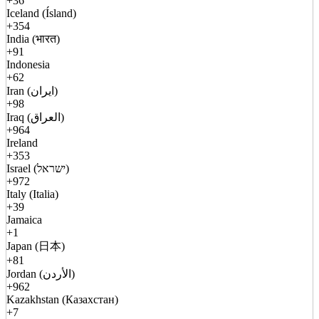
+36
Iceland (Ísland)
+354
India (भारत)
+91
Indonesia
+62
Iran (ایران)
+98
Iraq (العراق)
+964
Ireland
+353
Israel (ישראל)
+972
Italy (Italia)
+39
Jamaica
+1
Japan (日本)
+81
Jordan (الأردن)
+962
Kazakhstan (Казахстан)
+7