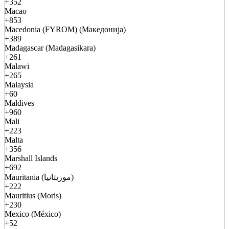
+352
Macao
+853
Macedonia (FYROM) (Македонија)
+389
Madagascar (Madagasikara)
+261
Malawi
+265
Malaysia
+60
Maldives
+960
Mali
+223
Malta
+356
Marshall Islands
+692
Mauritania (موريتانيا)
+222
Mauritius (Moris)
+230
Mexico (México)
+52