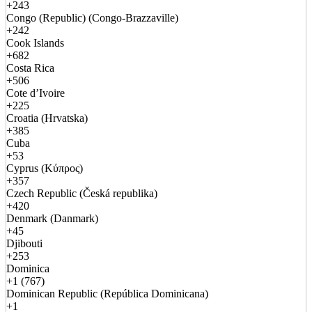
+243
Congo (Republic) (Congo-Brazzaville)
+242
Cook Islands
+682
Costa Rica
+506
Cote d’Ivoire
+225
Croatia (Hrvatska)
+385
Cuba
+53
Cyprus (Κύπρος)
+357
Czech Republic (Česká republika)
+420
Denmark (Danmark)
+45
Djibouti
+253
Dominica
+1 (767)
Dominican Republic (República Dominicana)
+1