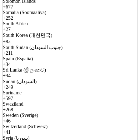
Solomon Islands
+677
Somalia (Soomaaliya)
+252
South Africa
+27
South Korea (대한민국)
+82
South Sudan (جنوب السودان)
+211
Spain (España)
+34
Sri Lanka (ශ්‍රී ලංකාව)
+94
Sudan (السودان)
+249
Suriname
+597
Swaziland
+268
Sweden (Sverige)
+46
Switzerland (Schweiz)
+41
Syria (سوريا)