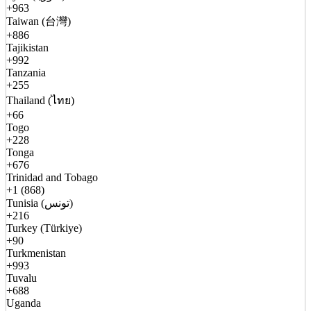
+963
Taiwan (台灣)
+886
Tajikistan
+992
Tanzania
+255
Thailand (ไทย)
+66
Togo
+228
Tonga
+676
Trinidad and Tobago
+1 (868)
Tunisia (تونس)
+216
Turkey (Türkiye)
+90
Turkmenistan
+993
Tuvalu
+688
Uganda