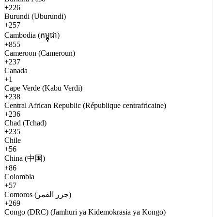
+226
Burundi (Uburundi)
+257
Cambodia (កម្ពុជា)
+855
Cameroon (Cameroun)
+237
Canada
+1
Cape Verde (Kabu Verdi)
+238
Central African Republic (République centrafricaine)
+236
Chad (Tchad)
+235
Chile
+56
China (中国)
+86
Colombia
+57
Comoros (جزر القمر)
+269
Congo (DRC) (Jamhuri ya Kidemokrasia ya Kongo)