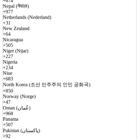
+674
Nepal (नेपाल)
+977
Netherlands (Nederland)
+31
New Zealand
+64
Nicaragua
+505
Niger (Nijar)
+227
Nigeria
+234
Niue
+683
North Korea (조선 민주주의 인민 공화국)
+850
Norway (Norge)
+47
Oman (عُمان)
+968
Panama
+507
Pakistan (پاکستان)
+92