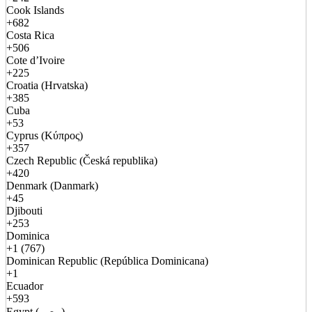
Cook Islands
+682
Costa Rica
+506
Cote d’Ivoire
+225
Croatia (Hrvatska)
+385
Cuba
+53
Cyprus (Κύπρος)
+357
Czech Republic (Česká republika)
+420
Denmark (Danmark)
+45
Djibouti
+253
Dominica
+1 (767)
Dominican Republic (República Dominicana)
+1
Ecuador
+593
Egypt (مصر)