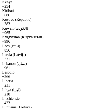
Kenya
+254
Kiribati
+686
Kosovo (Republic)
+383
Kuwait (الكويت)
+965
Kyrgyzstan (Кыргызстан)
+996
Laos (ລາວ)
+856
Latvia (Latvija)
+371
Lebanon (لبنان)
+961
Lesotho
+266
Liberia
+231
Libya (ليبيا)
+218
Liechtenstein
+423
Lithuania (Lietuva)