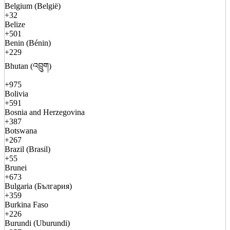
Belgium (België)
+32
Belize
+501
Benin (Bénin)
+229
Bhutan (འབྲུག)
+975
Bolivia
+591
Bosnia and Herzegovina
+387
Botswana
+267
Brazil (Brasil)
+55
Brunei
+673
Bulgaria (България)
+359
Burkina Faso
+226
Burundi (Uburundi)