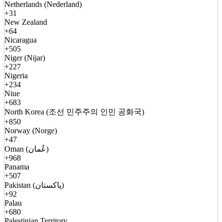
Netherlands (Nederland)
+31
New Zealand
+64
Nicaragua
+505
Niger (Nijar)
+227
Nigeria
+234
Niue
+683
North Korea (조선 민주주의 인민 공화국)
+850
Norway (Norge)
+47
Oman (عُمان)
+968
Panama
+507
Pakistan (پاکستان)
+92
Palau
+680
Palestinian Territory