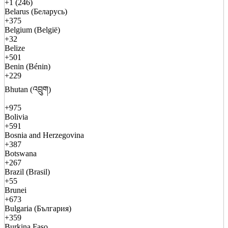
+1 (246)
Belarus (Беларусь)
+375
Belgium (België)
+32
Belize
+501
Benin (Bénin)
+229
Bhutan (འབྲུག)
+975
Bolivia
+591
Bosnia and Herzegovina
+387
Botswana
+267
Brazil (Brasil)
+55
Brunei
+673
Bulgaria (България)
+359
Burkina Faso