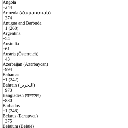
Angola
+244
Armenia (Հայաստան)
+374
Antigua and Barbuda
+1 (268)
Argentina
+54
Australia
+61
Austria (Österreich)
+43
Azerbaijan (Azərbaycan)
+994
Bahamas
+1 (242)
Bahrain (البحرين)
+973
Bangladesh (বাংলাদেশ)
+880
Barbados
+1 (246)
Belarus (Беларусь)
+375
Belgium (België)