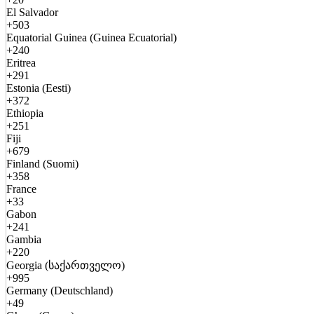
El Salvador
+503
Equatorial Guinea (Guinea Ecuatorial)
+240
Eritrea
+291
Estonia (Eesti)
+372
Ethiopia
+251
Fiji
+679
Finland (Suomi)
+358
France
+33
Gabon
+241
Gambia
+220
Georgia (საქართველო)
+995
Germany (Deutschland)
+49