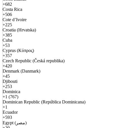
+682
Costa Rica
+506
Cote d’Ivoire
+225
Croatia (Hrvatska)
+385
Cuba
+53
Cyprus (Κύπρος)
+357
Czech Republic (Česká republika)
+420
Denmark (Danmark)
+45
Djibouti
+253
Dominica
+1 (767)
Dominican Republic (República Dominicana)
+1
Ecuador
+593
Egypt (مصر)
+20