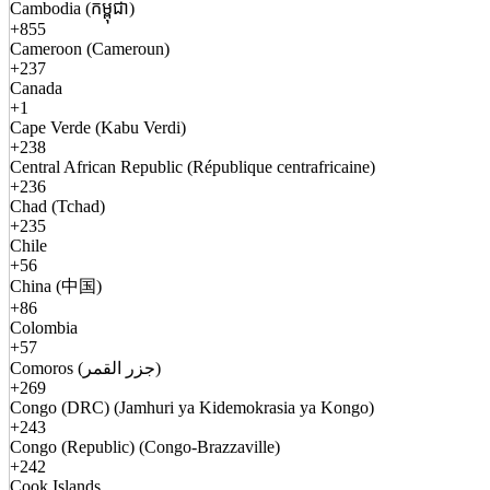
Cambodia (កម្ពុជា)
+855
Cameroon (Cameroun)
+237
Canada
+1
Cape Verde (Kabu Verdi)
+238
Central African Republic (République centrafricaine)
+236
Chad (Tchad)
+235
Chile
+56
China (中国)
+86
Colombia
+57
Comoros (جزر القمر)
+269
Congo (DRC) (Jamhuri ya Kidemokrasia ya Kongo)
+243
Congo (Republic) (Congo-Brazzaville)
+242
Cook Islands