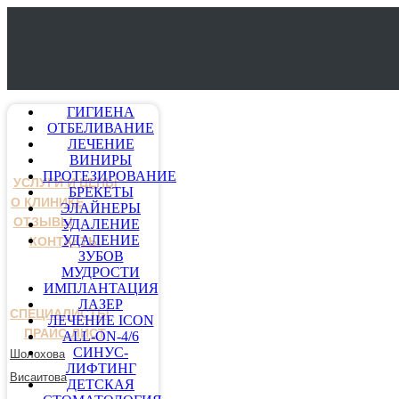
ГИГИЕНА
ОТБЕЛИВАНИЕ
ЛЕЧЕНИЕ
ВИНИРЫ
ПРОТЕЗИРОВАНИЕ
УСЛУГИ И ЦЕНЫ
БРЕКЕТЫ
О КЛИНИКЕ
ЭЛАЙНЕРЫ
ОТЗЫВЫ
УДАЛЕНИЕ
УДАЛЕНИЕ
КОНТАКТЫ
ЗУБОВ
МУДРОСТИ
ИМПЛАНТАЦИЯ
ЛАЗЕР
СПЕЦИАЛИСТЫ
ЛЕЧЕНИЕ ICON
ПРАЙС-ЛИСТ
ALL-ON-4/6
СИНУС-
Шолохова
ЛИФТИНГ
Висаитова
ДЕТСКАЯ