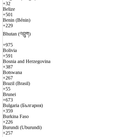
+32
Belize
+501
Benin (Bénin)
+229
Bhutan (འབྲུག)
+975
Bolivia
+591
Bosnia and Herzegovina
+387
Botswana
+267
Brazil (Brasil)
+55
Brunei
+673
Bulgaria (България)
+359
Burkina Faso
+226
Burundi (Uburundi)
+257