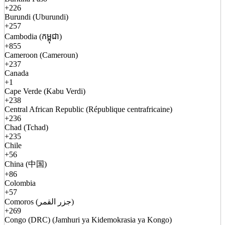
+226
Burundi (Uburundi)
+257
Cambodia (កម្ពុជា)
+855
Cameroon (Cameroun)
+237
Canada
+1
Cape Verde (Kabu Verdi)
+238
Central African Republic (République centrafricaine)
+236
Chad (Tchad)
+235
Chile
+56
China (中国)
+86
Colombia
+57
Comoros (جزر القمر)
+269
Congo (DRC) (Jamhuri ya Kidemokrasia ya Kongo)