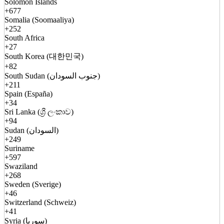
Solomon Islands
+677
Somalia (Soomaaliya)
+252
South Africa
+27
South Korea (대한민국)
+82
South Sudan (جنوب السودان)
+211
Spain (España)
+34
Sri Lanka (ශ්‍රී ලංකාව)
+94
Sudan (السودان)
+249
Suriname
+597
Swaziland
+268
Sweden (Sverige)
+46
Switzerland (Schweiz)
+41
Syria (سوريا)