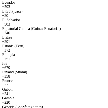
Ecuador
+593
Egypt (مصر)
+20
El Salvador
+503
Equatorial Guinea (Guinea Ecuatorial)
+240
Eritrea
+291
Estonia (Eesti)
+372
Ethiopia
+251
Fiji
+679
Finland (Suomi)
+358
France
+33
Gabon
+241
Gambia
+220
Georgia (საქართველო)