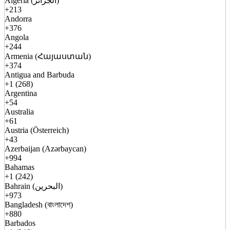
Algeria (الجزائر)
+213
Andorra
+376
Angola
+244
Armenia (Հայաստան)
+374
Antigua and Barbuda
+1 (268)
Argentina
+54
Australia
+61
Austria (Österreich)
+43
Azerbaijan (Azərbaycan)
+994
Bahamas
+1 (242)
Bahrain (البحرين)
+973
Bangladesh (বাংলাদেশ)
+880
Barbados