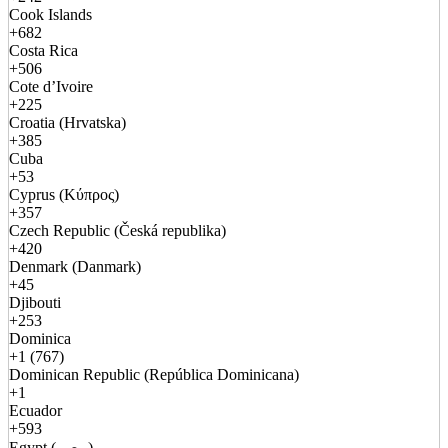
Cook Islands
+682
Costa Rica
+506
Cote d’Ivoire
+225
Croatia (Hrvatska)
+385
Cuba
+53
Cyprus (Κύπρος)
+357
Czech Republic (Česká republika)
+420
Denmark (Danmark)
+45
Djibouti
+253
Dominica
+1 (767)
Dominican Republic (República Dominicana)
+1
Ecuador
+593
Egypt (مصر)