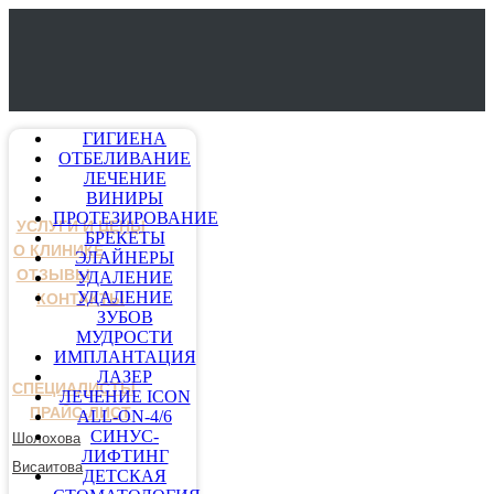
ГИГИЕНА
ОТБЕЛИВАНИЕ
ЛЕЧЕНИЕ
ВИНИРЫ
ПРОТЕЗИРОВАНИЕ
УСЛУГИ И ЦЕНЫ
БРЕКЕТЫ
О КЛИНИКЕ
ЭЛАЙНЕРЫ
ОТЗЫВЫ
УДАЛЕНИЕ
УДАЛЕНИЕ
КОНТАКТЫ
ЗУБОВ
МУДРОСТИ
ИМПЛАНТАЦИЯ
ЛАЗЕР
СПЕЦИАЛИСТЫ
ЛЕЧЕНИЕ ICON
ПРАЙС-ЛИСТ
ALL-ON-4/6
СИНУС-
Шолохова
ЛИФТИНГ
Висаитова
ДЕТСКАЯ