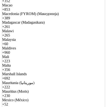
+352
Macao
+853
Macedonia (FYROM) (Македонија)
+389
Madagascar (Madagasikara)
+261
Malawi
+265
Malaysia
+60
Maldives
+960
Mali
+223
Malta
+356
Marshall Islands
+692
Mauritania (موريتانيا)
+222
Mauritius (Moris)
+230
Mexico (México)
+52