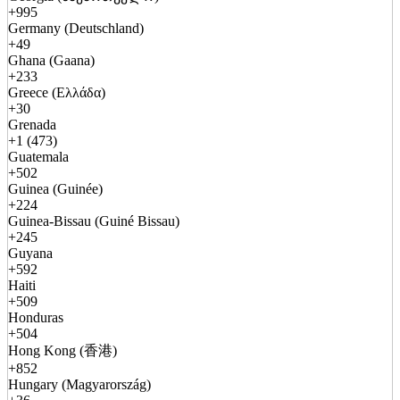
+995
Germany (Deutschland)
+49
Ghana (Gaana)
+233
Greece (Ελλάδα)
+30
Grenada
+1 (473)
Guatemala
+502
Guinea (Guinée)
+224
Guinea-Bissau (Guiné Bissau)
+245
Guyana
+592
Haiti
+509
Honduras
+504
Hong Kong (香港)
+852
Hungary (Magyarország)