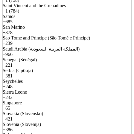
+1 (758)
Saint Vincent and the Grenadines
+1 (784)
Samoa
+685
San Marino
+378
Sao Tome and Principe (São Tomé e Príncipe)
+239
Saudi Arabia (المملكة العربية السعودية)
+966
Senegal (Sénégal)
+221
Serbia (Србија)
+381
Seychelles
+248
Sierra Leone
+232
Singapore
+65
Slovakia (Slovensko)
+421
Slovenia (Slovenija)
+386