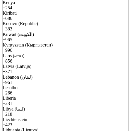
Kenya
+254
Kiribati
+686
Kosovo (Republic)
+383
Kuwait (الكويت)
+965
Kyrgyzstan (Кыргызстан)
+996
Laos (ລາວ)
+856
Latvia (Latvija)
+371
Lebanon (لبنان)
+961
Lesotho
+266
Liberia
+231
Libya (ليبيا)
+218
Liechtenstein
+423
Lithuania (Lietuva)