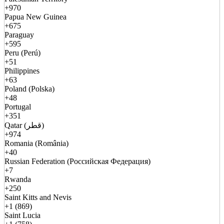
+970
Papua New Guinea
+675
Paraguay
+595
Peru (Perú)
+51
Philippines
+63
Poland (Polska)
+48
Portugal
+351
Qatar (قطر)
+974
Romania (România)
+40
Russian Federation (Российская Федерация)
+7
Rwanda
+250
Saint Kitts and Nevis
+1 (869)
Saint Lucia