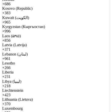
+686
Kosovo (Republic)
+383
Kuwait (الكويت)
+965
Kyrgyzstan (Кыргызстан)
+996
Laos (ລາວ)
+856
Latvia (Latvija)
+371
Lebanon (لبنان)
+961
Lesotho
+266
Liberia
+231
Libya (ليبيا)
+218
Liechtenstein
+423
Lithuania (Lietuva)
+370
Luxembourg