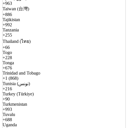
+963
Taiwan (台灣)
+886
Tajikistan
+992
Tanzania
+255
Thailand (ไทย)
+66
Togo
+228
Tonga
+676
Trinidad and Tobago
+1 (868)
Tunisia (تونس)
+216
Turkey (Türkiye)
+90
Turkmenistan
+993
Tuvalu
+688
Uganda