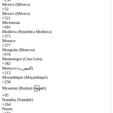
Mexico (México)
+52
Mexico (México)
+521
Micronesia
+691
Moldova (Republica Moldova)
+373
Monaco
+377
Mongolia (Монгол)
+976
Montenegro (Crna Gora)
+382
Morocco (المغرب)
+212
Mozambique (Moçambique)
+258
Myanmar (Burma) (မြန်မာ)
+95
Namibia (Namibië)
+264
Nauru