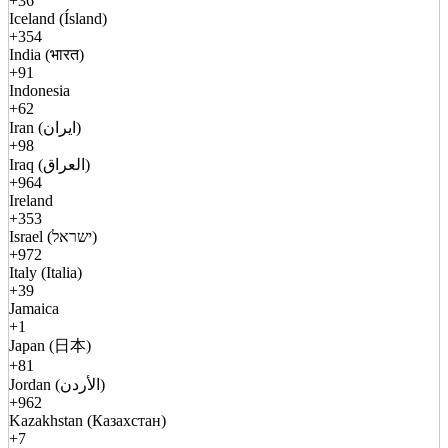
+36
Iceland (Ísland)
+354
India (भारत)
+91
Indonesia
+62
Iran (ایران)
+98
Iraq (العراق)
+964
Ireland
+353
Israel (ישראל)
+972
Italy (Italia)
+39
Jamaica
+1
Japan (日本)
+81
Jordan (الأردن)
+962
Kazakhstan (Казахстан)
+7