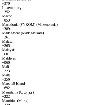
+370
Luxembourg
+352
Macao
+853
Macedonia (FYROM) (Македонија)
+389
Madagascar (Madagasikara)
+261
Malawi
+265
Malaysia
+60
Maldives
+960
Mali
+223
Malta
+356
Marshall Islands
+692
Mauritania (موريتانيا)
+222
Mauritius (Moris)
+230