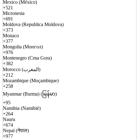
Mexico (México)
+521
Micronesia
+691
Moldova (Republica Moldova)
+373
Monaco
+377
Mongolia (Монгол)
+976
Montenegro (Crna Gora)
+382
Morocco (المغرب)
+212
Mozambique (Moçambique)
+258
Myanmar (Burma) (မြန်မာ)
+95
Namibia (Namibië)
+264
Nauru
+674
Nepal (नेपाल)
+977