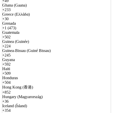
+49
Ghana (Gaana)
+233
Greece (Ελλάδα)
+30
Grenada
+1 (473)
Guatemala
+502
Guinea (Guinée)
+224
Guinea-Bissau (Guiné Bissau)
+245
Guyana
+592
Haiti
+509
Honduras
+504
Hong Kong (香港)
+852
Hungary (Magyarország)
+36
Iceland (Ísland)
+354