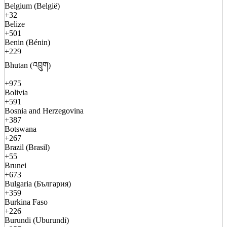
Belgium (België)
+32
Belize
+501
Benin (Bénin)
+229
Bhutan (འབྲུག)
+975
Bolivia
+591
Bosnia and Herzegovina
+387
Botswana
+267
Brazil (Brasil)
+55
Brunei
+673
Bulgaria (България)
+359
Burkina Faso
+226
Burundi (Uburundi)