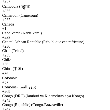
+257
Cambodia (កម្ពុជា)
+855
Cameroon (Cameroun)
+237
Canada
+1
Cape Verde (Kabu Verdi)
+238
Central African Republic (République centrafricaine)
+236
Chad (Tchad)
+235
Chile
+56
China (中国)
+86
Colombia
+57
Comoros (جزر القمر)
+269
Congo (DRC) (Jamhuri ya Kidemokrasia ya Kongo)
+243
Congo (Republic) (Congo-Brazzaville)
+242