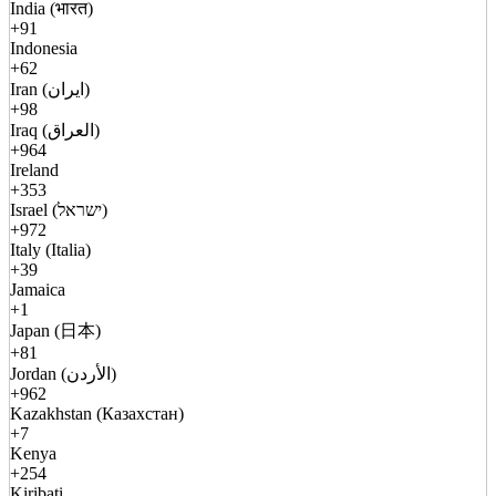
India (भारत)
+91
Indonesia
+62
Iran (ایران)
+98
Iraq (العراق)
+964
Ireland
+353
Israel (ישראל)
+972
Italy (Italia)
+39
Jamaica
+1
Japan (日本)
+81
Jordan (الأردن)
+962
Kazakhstan (Казахстан)
+7
Kenya
+254
Kiribati