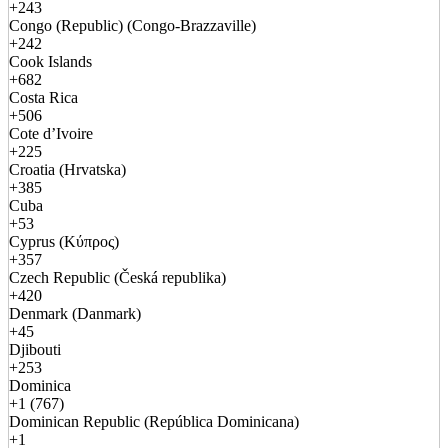
+243
Congo (Republic) (Congo-Brazzaville)
+242
Cook Islands
+682
Costa Rica
+506
Cote d’Ivoire
+225
Croatia (Hrvatska)
+385
Cuba
+53
Cyprus (Κύπρος)
+357
Czech Republic (Česká republika)
+420
Denmark (Danmark)
+45
Djibouti
+253
Dominica
+1 (767)
Dominican Republic (República Dominicana)
+1