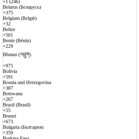
+1 (246)
Belarus (Беларусь)
+375
Belgium (België)
+32
Belize
+501
Benin (Bénin)
+229
Bhutan (འབྲུག)
+975
Bolivia
+591
Bosnia and Herzegovina
+387
Botswana
+267
Brazil (Brasil)
+55
Brunei
+673
Bulgaria (България)
+359
Burkina Faso