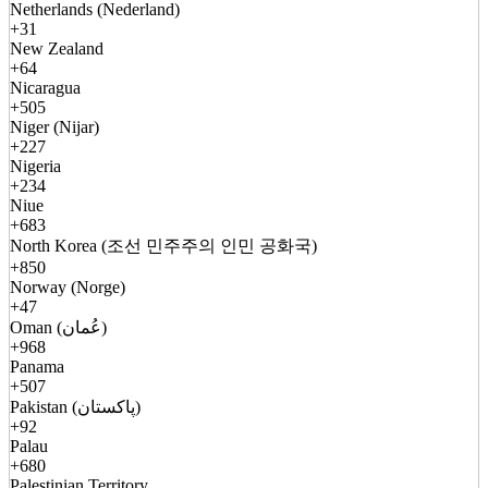
Netherlands (Nederland)
+31
New Zealand
+64
Nicaragua
+505
Niger (Nijar)
+227
Nigeria
+234
Niue
+683
North Korea (조선 민주주의 인민 공화국)
+850
Norway (Norge)
+47
Oman (عُمان)
+968
Panama
+507
Pakistan (پاکستان)
+92
Palau
+680
Palestinian Territory