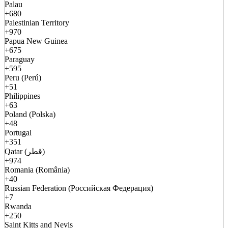
Palau
+680
Palestinian Territory
+970
Papua New Guinea
+675
Paraguay
+595
Peru (Perú)
+51
Philippines
+63
Poland (Polska)
+48
Portugal
+351
Qatar (قطر)
+974
Romania (România)
+40
Russian Federation (Российская Федерация)
+7
Rwanda
+250
Saint Kitts and Nevis