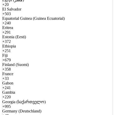
+20
El Salvador
+503
Equatorial Guinea (Guinea Ecuatorial)
+240
Eritrea
+291
Estonia (Eesti)
+372
Ethiopia
+251
Fiji
+679
Finland (Suomi)
+358
France
+33
Gabon
+241
Gambia
+220
Georgia (საქართველო)
+995
Germany (Deutschland)