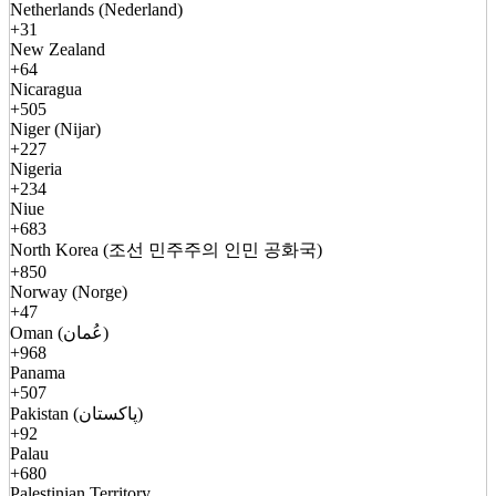
Netherlands (Nederland)
+31
New Zealand
+64
Nicaragua
+505
Niger (Nijar)
+227
Nigeria
+234
Niue
+683
North Korea (조선 민주주의 인민 공화국)
+850
Norway (Norge)
+47
Oman (عُمان)
+968
Panama
+507
Pakistan (پاکستان)
+92
Palau
+680
Palestinian Territory