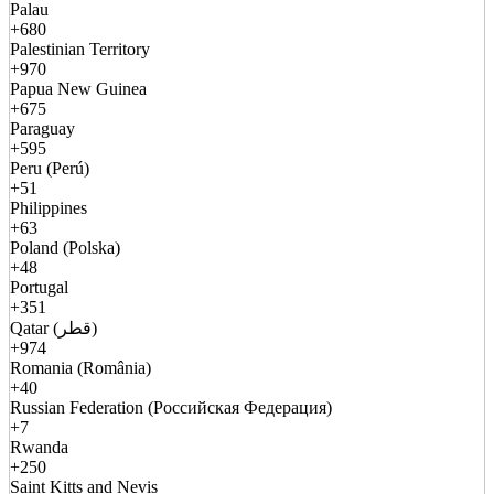
Palau
+680
Palestinian Territory
+970
Papua New Guinea
+675
Paraguay
+595
Peru (Perú)
+51
Philippines
+63
Poland (Polska)
+48
Portugal
+351
Qatar (قطر)
+974
Romania (România)
+40
Russian Federation (Российская Федерация)
+7
Rwanda
+250
Saint Kitts and Nevis