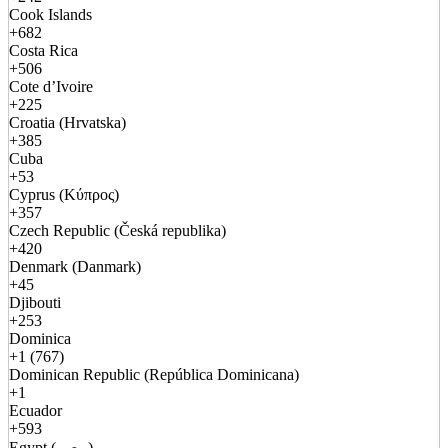
Cook Islands
+682
Costa Rica
+506
Cote d’Ivoire
+225
Croatia (Hrvatska)
+385
Cuba
+53
Cyprus (Κύπρος)
+357
Czech Republic (Česká republika)
+420
Denmark (Danmark)
+45
Djibouti
+253
Dominica
+1 (767)
Dominican Republic (República Dominicana)
+1
Ecuador
+593
Egypt (مصر)