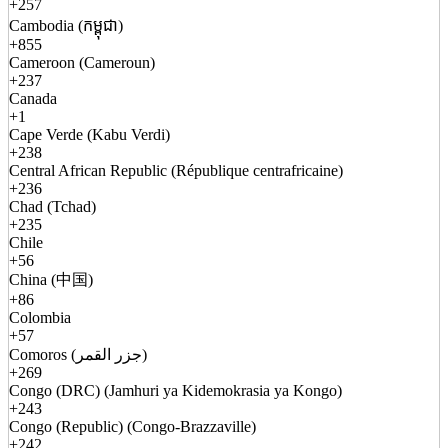
+257
Cambodia (កម្ពុជា)
+855
Cameroon (Cameroun)
+237
Canada
+1
Cape Verde (Kabu Verdi)
+238
Central African Republic (République centrafricaine)
+236
Chad (Tchad)
+235
Chile
+56
China (中国)
+86
Colombia
+57
Comoros (جزر القمر)
+269
Congo (DRC) (Jamhuri ya Kidemokrasia ya Kongo)
+243
Congo (Republic) (Congo-Brazzaville)
+242