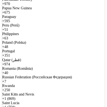
+970
Papua New Guinea
+675
Paraguay
+595
Peru (Perú)
+51
Philippines
+63
Poland (Polska)
+48
Portugal
+351
Qatar (قطر)
+974
Romania (România)
+40
Russian Federation (Российская Федерация)
+7
Rwanda
+250
Saint Kitts and Nevis
+1 (869)
Saint Lucia