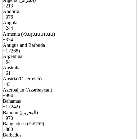
Algeria (الجزائر)
+213
Andorra
+376
Angola
+244
Armenia (Հայաստան)
+374
Antigua and Barbuda
+1 (268)
Argentina
+54
Australia
+61
Austria (Österreich)
+43
Azerbaijan (Azərbaycan)
+994
Bahamas
+1 (242)
Bahrain (البحرين)
+973
Bangladesh (বাংলাদেশ)
+880
Barbados