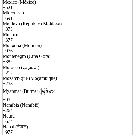
Mexico (México)
+521
Micronesia
+691
Moldova (Republica Moldova)
+373
Monaco
+377
Mongolia (Монгол)
+976
Montenegro (Crna Gora)
+382
Morocco (المغرب)
+212
Mozambique (Moçambique)
+258
Myanmar (Burma) (မြန်မာ)
+95
Namibia (Namibië)
+264
Nauru
+674
Nepal (नेपाल)
+977