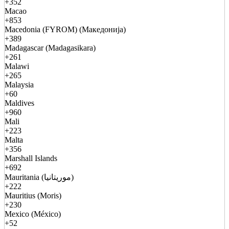
+352
Macao
+853
Macedonia (FYROM) (Македонија)
+389
Madagascar (Madagasikara)
+261
Malawi
+265
Malaysia
+60
Maldives
+960
Mali
+223
Malta
+356
Marshall Islands
+692
Mauritania (موريتانيا)
+222
Mauritius (Moris)
+230
Mexico (México)
+52