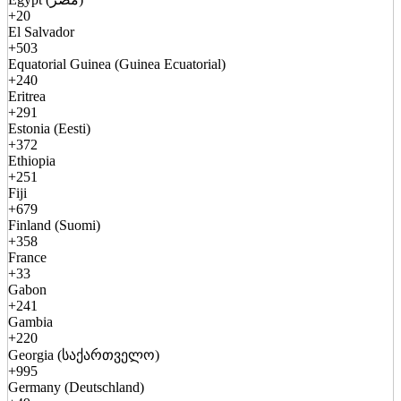
+20
El Salvador
+503
Equatorial Guinea (Guinea Ecuatorial)
+240
Eritrea
+291
Estonia (Eesti)
+372
Ethiopia
+251
Fiji
+679
Finland (Suomi)
+358
France
+33
Gabon
+241
Gambia
+220
Georgia (საქართველო)
+995
Germany (Deutschland)