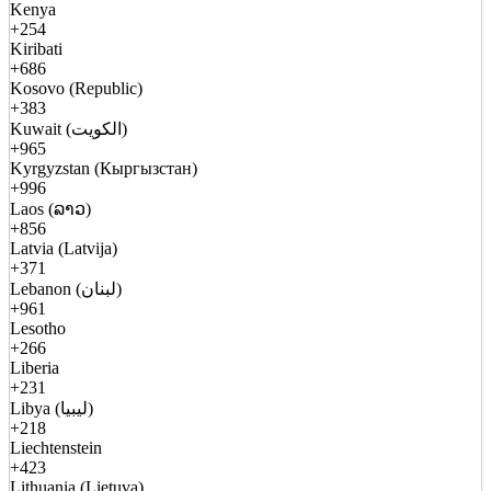
Kenya
+254
Kiribati
+686
Kosovo (Republic)
+383
Kuwait (الكويت)
+965
Kyrgyzstan (Кыргызстан)
+996
Laos (ລາວ)
+856
Latvia (Latvija)
+371
Lebanon (لبنان)
+961
Lesotho
+266
Liberia
+231
Libya (ليبيا)
+218
Liechtenstein
+423
Lithuania (Lietuva)