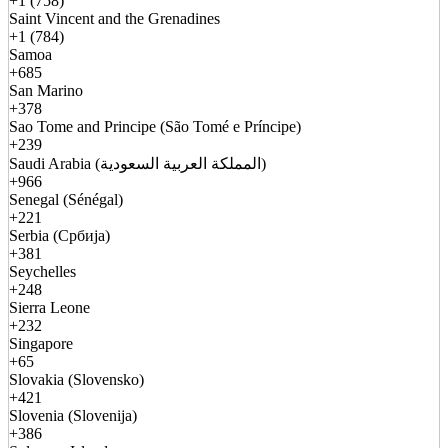
+1 (758)
Saint Vincent and the Grenadines
+1 (784)
Samoa
+685
San Marino
+378
Sao Tome and Principe (São Tomé e Príncipe)
+239
Saudi Arabia (المملكة العربية السعودية)
+966
Senegal (Sénégal)
+221
Serbia (Србија)
+381
Seychelles
+248
Sierra Leone
+232
Singapore
+65
Slovakia (Slovensko)
+421
Slovenia (Slovenija)
+386