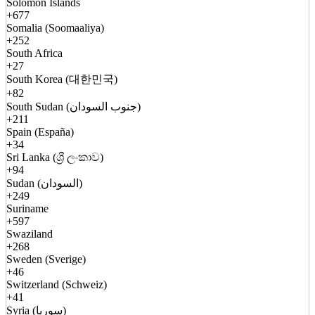
Solomon Islands
+677
Somalia (Soomaaliya)
+252
South Africa
+27
South Korea (대한민국)
+82
South Sudan (جنوب السودان)
+211
Spain (España)
+34
Sri Lanka (ශ්‍රී ලංකාව)
+94
Sudan (السودان)
+249
Suriname
+597
Swaziland
+268
Sweden (Sverige)
+46
Switzerland (Schweiz)
+41
Syria (سوريا)