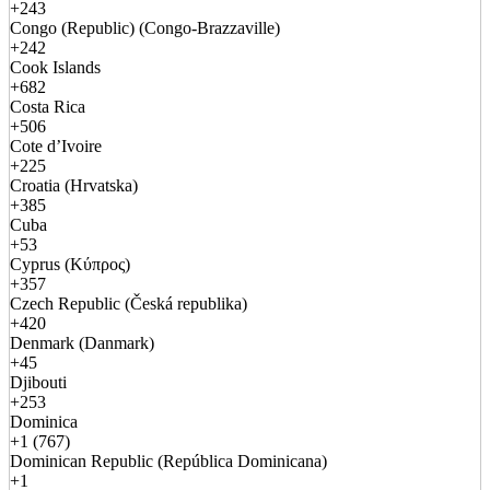
+243
Congo (Republic) (Congo-Brazzaville)
+242
Cook Islands
+682
Costa Rica
+506
Cote d’Ivoire
+225
Croatia (Hrvatska)
+385
Cuba
+53
Cyprus (Κύπρος)
+357
Czech Republic (Česká republika)
+420
Denmark (Danmark)
+45
Djibouti
+253
Dominica
+1 (767)
Dominican Republic (República Dominicana)
+1