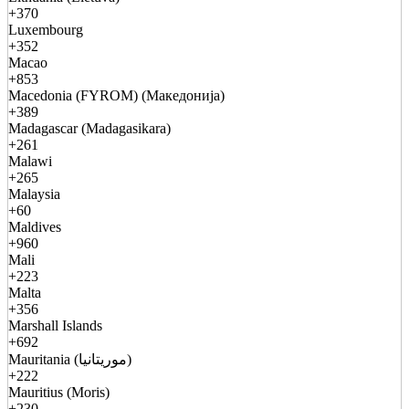
+370
Luxembourg
+352
Macao
+853
Macedonia (FYROM) (Македонија)
+389
Madagascar (Madagasikara)
+261
Malawi
+265
Malaysia
+60
Maldives
+960
Mali
+223
Malta
+356
Marshall Islands
+692
Mauritania (موريتانيا)
+222
Mauritius (Moris)
+230