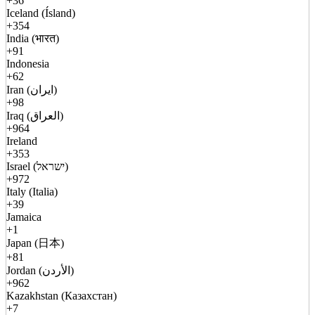
+36
Iceland (Ísland)
+354
India (भारत)
+91
Indonesia
+62
Iran (ایران)
+98
Iraq (العراق)
+964
Ireland
+353
Israel (ישראל)
+972
Italy (Italia)
+39
Jamaica
+1
Japan (日本)
+81
Jordan (الأردن)
+962
Kazakhstan (Казахстан)
+7