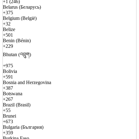
+1 (246)
Belarus (Беларусь)
+375
Belgium (België)
+32
Belize
+501
Benin (Bénin)
+229
Bhutan (འབྲུག)
+975
Bolivia
+591
Bosnia and Herzegovina
+387
Botswana
+267
Brazil (Brasil)
+55
Brunei
+673
Bulgaria (България)
+359
Burkina Faso