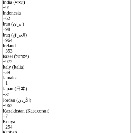
India (भारत)
+91
Indonesia
+62
Iran (ایران)
+98
Iraq (العراق)
+964
Ireland
+353
Israel (ישראל)
+972
Italy (Italia)
+39
Jamaica
+1
Japan (日本)
+81
Jordan (الأردن)
+962
Kazakhstan (Казахстан)
+7
Kenya
+254
Kiribati