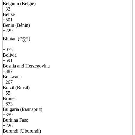
Belgium (België)
+32
Belize
+501
Benin (Bénin)
+229
Bhutan (འབྲུག)
+975
Bolivia
+591
Bosnia and Herzegovina
+387
Botswana
+267
Brazil (Brasil)
+55
Brunei
+673
Bulgaria (България)
+359
Burkina Faso
+226
Burundi (Uburundi)