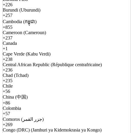
+226
Burundi (Uburundi)
+257
Cambodia (កម្ពុជា)
+855
Cameroon (Cameroun)
+237
Canada
+1
Cape Verde (Kabu Verdi)
+238
Central African Republic (République centrafricaine)
+236
Chad (Tchad)
+235
Chile
+56
China (中国)
+86
Colombia
+57
Comoros (جزر القمر)
+269
Congo (DRC) (Jamhuri ya Kidemokrasia ya Kongo)