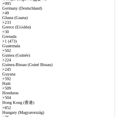
+995
Germany (Deutschland)
+49
Ghana (Gaana)
+233
Greece (Ελλάδα)
+30
Grenada
+1 (473)
Guatemala
+502
Guinea (Guinée)
+224
Guinea-Bissau (Guiné Bissau)
+245
Guyana
+592
Haiti
+509
Honduras
+504
Hong Kong (香港)
+852
Hungary (Magyarország)