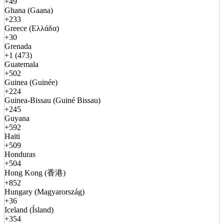
+49
Ghana (Gaana)
+233
Greece (Ελλάδα)
+30
Grenada
+1 (473)
Guatemala
+502
Guinea (Guinée)
+224
Guinea-Bissau (Guiné Bissau)
+245
Guyana
+592
Haiti
+509
Honduras
+504
Hong Kong (香港)
+852
Hungary (Magyarország)
+36
Iceland (Ísland)
+354