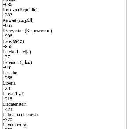
+686
Kosovo (Republic)
+383
Kuwait (الكويت)
+965
Kyrgyzstan (Кыргызстан)
+996
Laos (ລາວ)
+856
Latvia (Latvija)
+371
Lebanon (لبنان)
+961
Lesotho
+266
Liberia
+231
Libya (ليبيا)
+218
Liechtenstein
+423
Lithuania (Lietuva)
+370
Luxembourg