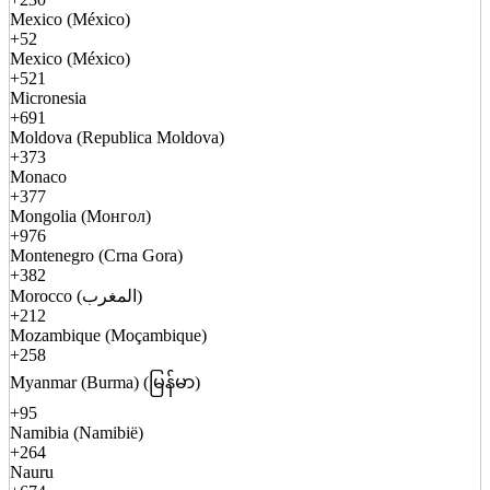
Mexico (México)
+52
Mexico (México)
+521
Micronesia
+691
Moldova (Republica Moldova)
+373
Monaco
+377
Mongolia (Монгол)
+976
Montenegro (Crna Gora)
+382
Morocco (المغرب)
+212
Mozambique (Moçambique)
+258
Myanmar (Burma) (မြန်မာ)
+95
Namibia (Namibië)
+264
Nauru