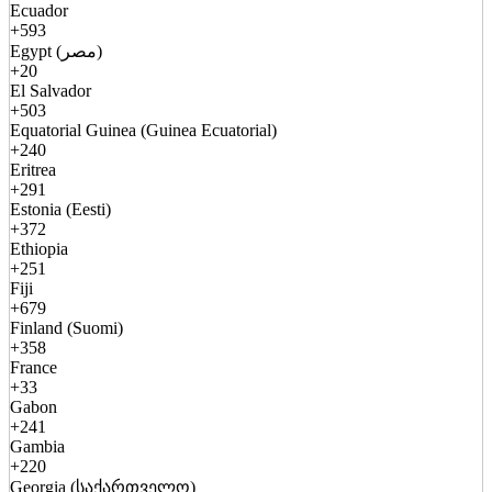
Ecuador
+593
Egypt (مصر)
+20
El Salvador
+503
Equatorial Guinea (Guinea Ecuatorial)
+240
Eritrea
+291
Estonia (Eesti)
+372
Ethiopia
+251
Fiji
+679
Finland (Suomi)
+358
France
+33
Gabon
+241
Gambia
+220
Georgia (საქართველო)