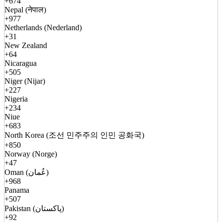
+674
Nepal (नेपाल)
+977
Netherlands (Nederland)
+31
New Zealand
+64
Nicaragua
+505
Niger (Nijar)
+227
Nigeria
+234
Niue
+683
North Korea (조선 민주주의 인민 공화국)
+850
Norway (Norge)
+47
Oman (عُمان)
+968
Panama
+507
Pakistan (پاکستان)
+92