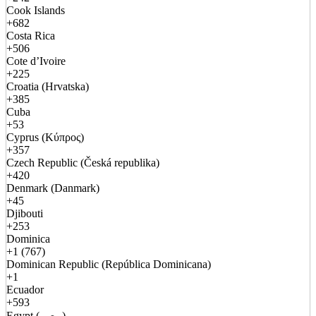
Cook Islands
+682
Costa Rica
+506
Cote d’Ivoire
+225
Croatia (Hrvatska)
+385
Cuba
+53
Cyprus (Κύπρος)
+357
Czech Republic (Česká republika)
+420
Denmark (Danmark)
+45
Djibouti
+253
Dominica
+1 (767)
Dominican Republic (República Dominicana)
+1
Ecuador
+593
Egypt (مصر)