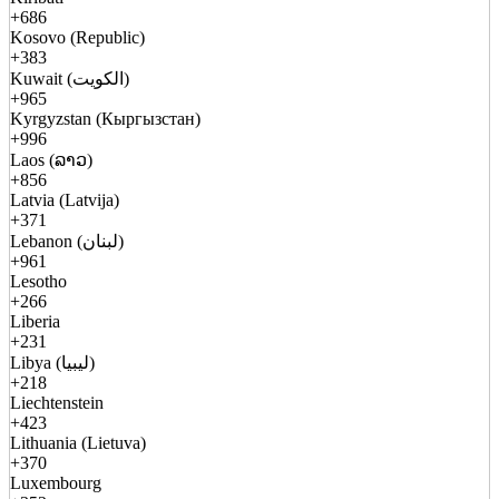
+686
Kosovo (Republic)
+383
Kuwait (الكويت)
+965
Kyrgyzstan (Кыргызстан)
+996
Laos (ລາວ)
+856
Latvia (Latvija)
+371
Lebanon (لبنان)
+961
Lesotho
+266
Liberia
+231
Libya (ليبيا)
+218
Liechtenstein
+423
Lithuania (Lietuva)
+370
Luxembourg