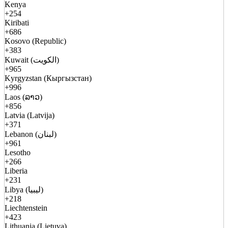
Kenya
+254
Kiribati
+686
Kosovo (Republic)
+383
Kuwait (الكويت)
+965
Kyrgyzstan (Кыргызстан)
+996
Laos (ລາວ)
+856
Latvia (Latvija)
+371
Lebanon (لبنان)
+961
Lesotho
+266
Liberia
+231
Libya (ليبيا)
+218
Liechtenstein
+423
Lithuania (Lietuva)