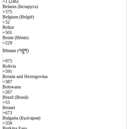
+1 (246)
Belarus (Беларусь)
+375
Belgium (België)
+32
Belize
+501
Benin (Bénin)
+229
Bhutan (འབྲུག)
+975
Bolivia
+591
Bosnia and Herzegovina
+387
Botswana
+267
Brazil (Brasil)
+55
Brunei
+673
Bulgaria (България)
+359
Burkina Faso