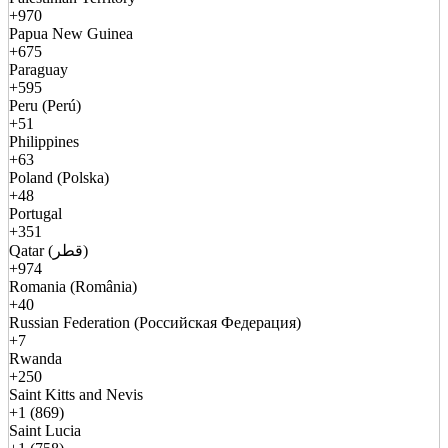
+970
Papua New Guinea
+675
Paraguay
+595
Peru (Perú)
+51
Philippines
+63
Poland (Polska)
+48
Portugal
+351
Qatar (قطر)
+974
Romania (România)
+40
Russian Federation (Российская Федерация)
+7
Rwanda
+250
Saint Kitts and Nevis
+1 (869)
Saint Lucia