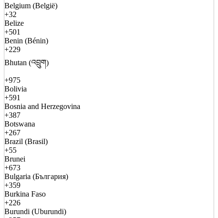
Belgium (België)
+32
Belize
+501
Benin (Bénin)
+229
Bhutan (འབྲུག)
+975
Bolivia
+591
Bosnia and Herzegovina
+387
Botswana
+267
Brazil (Brasil)
+55
Brunei
+673
Bulgaria (България)
+359
Burkina Faso
+226
Burundi (Uburundi)