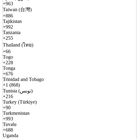
+963
Taiwan (台灣)
+886
Tajikistan
+992
Tanzania
+255
Thailand (ไทย)
+66
Togo
+228
Tonga
+676
Trinidad and Tobago
+1 (868)
Tunisia (تونس)
+216
Turkey (Türkiye)
+90
Turkmenistan
+993
Tuvalu
+688
Uganda