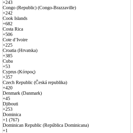
+243
Congo (Republic) (Congo-Brazzaville)
+242
Cook Islands
+682
Costa Rica
+506
Cote d’Ivoire
+225
Croatia (Hrvatska)
+385
Cuba
+53
Cyprus (Κύπρος)
+357
Czech Republic (Česká republika)
+420
Denmark (Danmark)
+45
Djibouti
+253
Dominica
+1 (767)
Dominican Republic (República Dominicana)
+1