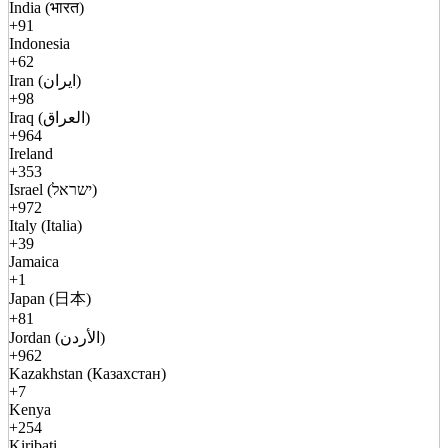
India (भारत)
+91
Indonesia
+62
Iran (ایران)
+98
Iraq (العراق)
+964
Ireland
+353
Israel (ישראל)
+972
Italy (Italia)
+39
Jamaica
+1
Japan (日本)
+81
Jordan (الأردن)
+962
Kazakhstan (Казахстан)
+7
Kenya
+254
Kiribati