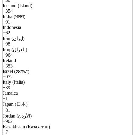
+36
Iceland (Ísland)
+354
India (भारत)
+91
Indonesia
+62
Iran (ایران)
+98
Iraq (العراق)
+964
Ireland
+353
Israel (ישראל)
+972
Italy (Italia)
+39
Jamaica
+1
Japan (日本)
+81
Jordan (الأردن)
+962
Kazakhstan (Казахстан)
+7