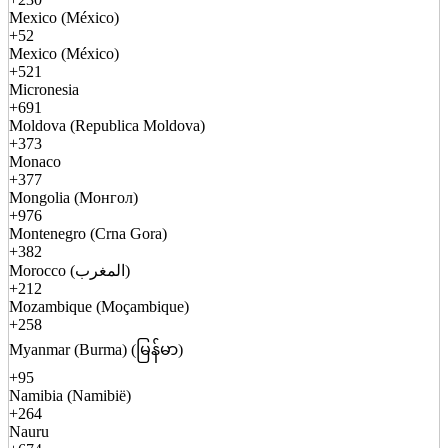
Mexico (México)
+52
Mexico (México)
+521
Micronesia
+691
Moldova (Republica Moldova)
+373
Monaco
+377
Mongolia (Монгол)
+976
Montenegro (Crna Gora)
+382
Morocco (المغرب)
+212
Mozambique (Moçambique)
+258
Myanmar (Burma) (မြန်မာ)
+95
Namibia (Namibië)
+264
Nauru