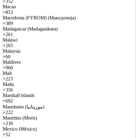
+352
Macao
+853
Macedonia (FYROM) (Македонија)
+389
Madagascar (Madagasikara)
+261
Malawi
+265
Malaysia
+60
Maldives
+960
Mali
+223
Malta
+356
Marshall Islands
+692
Mauritania (موريتانيا)
+222
Mauritius (Moris)
+230
Mexico (México)
+52