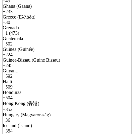
+49
Ghana (Gaana)
+233
Greece (Ελλάδα)
+30
Grenada
+1 (473)
Guatemala
+502
Guinea (Guinée)
+224
Guinea-Bissau (Guiné Bissau)
+245
Guyana
+592
Haiti
+509
Honduras
+504
Hong Kong (香港)
+852
Hungary (Magyarország)
+36
Iceland (Ísland)
+354