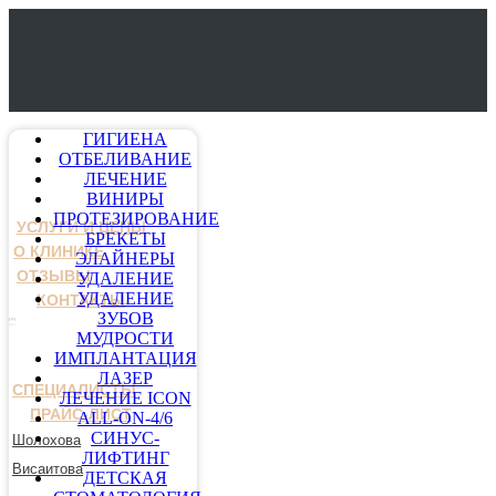
ГИГИЕНА
ОТБЕЛИВАНИЕ
ЛЕЧЕНИЕ
ВИНИРЫ
ПРОТЕЗИРОВАНИЕ
УСЛУГИ И ЦЕНЫ
БРЕКЕТЫ
О КЛИНИКЕ
ЭЛАЙНЕРЫ
ОТЗЫВЫ
УДАЛЕНИЕ
УДАЛЕНИЕ
КОНТАКТЫ
ЗУБОВ
МУДРОСТИ
ИМПЛАНТАЦИЯ
ЛАЗЕР
СПЕЦИАЛИСТЫ
ЛЕЧЕНИЕ ICON
ПРАЙС-ЛИСТ
ALL-ON-4/6
СИНУС-
Шолохова
ЛИФТИНГ
Висаитова
ДЕТСКАЯ