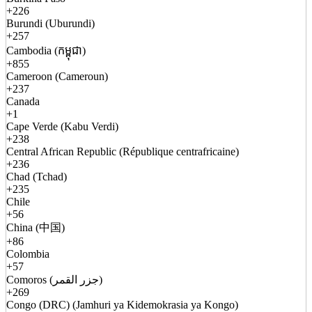
+226
Burundi (Uburundi)
+257
Cambodia (កម្ពុជា)
+855
Cameroon (Cameroun)
+237
Canada
+1
Cape Verde (Kabu Verdi)
+238
Central African Republic (République centrafricaine)
+236
Chad (Tchad)
+235
Chile
+56
China (中国)
+86
Colombia
+57
Comoros (جزر القمر)
+269
Congo (DRC) (Jamhuri ya Kidemokrasia ya Kongo)