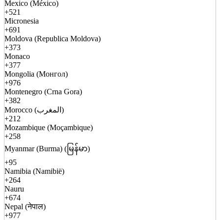
Mexico (México)
+521
Micronesia
+691
Moldova (Republica Moldova)
+373
Monaco
+377
Mongolia (Монгол)
+976
Montenegro (Crna Gora)
+382
Morocco (المغرب)
+212
Mozambique (Moçambique)
+258
Myanmar (Burma) (မြန်မာ)
+95
Namibia (Namibië)
+264
Nauru
+674
Nepal (नेपाल)
+977