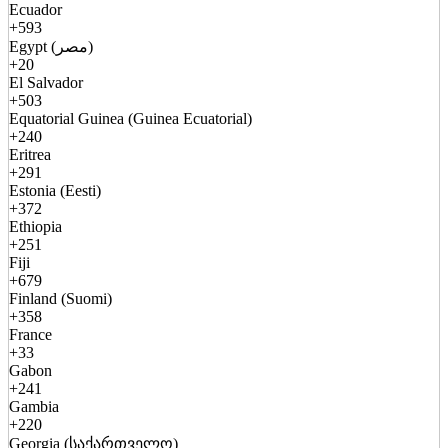
Ecuador
+593
Egypt (مصر)
+20
El Salvador
+503
Equatorial Guinea (Guinea Ecuatorial)
+240
Eritrea
+291
Estonia (Eesti)
+372
Ethiopia
+251
Fiji
+679
Finland (Suomi)
+358
France
+33
Gabon
+241
Gambia
+220
Georgia (საქართველო)