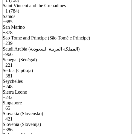
+1 (758)
Saint Vincent and the Grenadines
+1 (784)
Samoa
+685
San Marino
+378
Sao Tome and Principe (São Tomé e Príncipe)
+239
Saudi Arabia (المملكة العربية السعودية)
+966
Senegal (Sénégal)
+221
Serbia (Србија)
+381
Seychelles
+248
Sierra Leone
+232
Singapore
+65
Slovakia (Slovensko)
+421
Slovenia (Slovenija)
+386