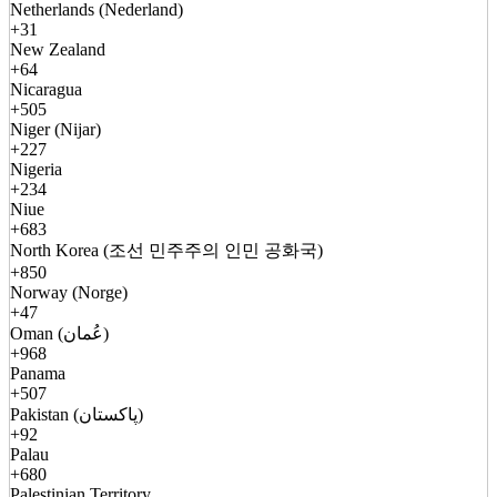
Netherlands (Nederland)
+31
New Zealand
+64
Nicaragua
+505
Niger (Nijar)
+227
Nigeria
+234
Niue
+683
North Korea (조선 민주주의 인민 공화국)
+850
Norway (Norge)
+47
Oman (عُمان)
+968
Panama
+507
Pakistan (پاکستان)
+92
Palau
+680
Palestinian Territory