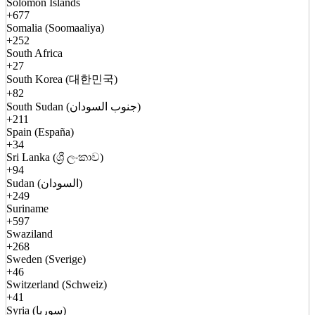
Solomon Islands
+677
Somalia (Soomaaliya)
+252
South Africa
+27
South Korea (대한민국)
+82
South Sudan (جنوب السودان)
+211
Spain (España)
+34
Sri Lanka (ශ්‍රී ලංකාව)
+94
Sudan (السودان)
+249
Suriname
+597
Swaziland
+268
Sweden (Sverige)
+46
Switzerland (Schweiz)
+41
Syria (سوريا)