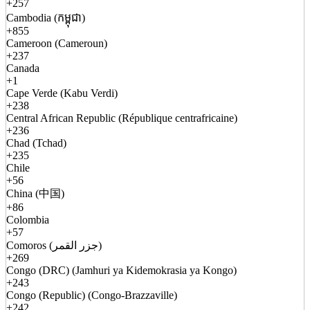
+257
Cambodia (កម្ពុជា)
+855
Cameroon (Cameroun)
+237
Canada
+1
Cape Verde (Kabu Verdi)
+238
Central African Republic (République centrafricaine)
+236
Chad (Tchad)
+235
Chile
+56
China (中国)
+86
Colombia
+57
Comoros (جزر القمر)
+269
Congo (DRC) (Jamhuri ya Kidemokrasia ya Kongo)
+243
Congo (Republic) (Congo-Brazzaville)
+242