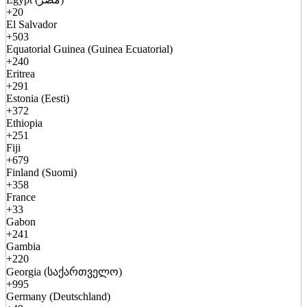
+20
El Salvador
+503
Equatorial Guinea (Guinea Ecuatorial)
+240
Eritrea
+291
Estonia (Eesti)
+372
Ethiopia
+251
Fiji
+679
Finland (Suomi)
+358
France
+33
Gabon
+241
Gambia
+220
Georgia (საქართველო)
+995
Germany (Deutschland)