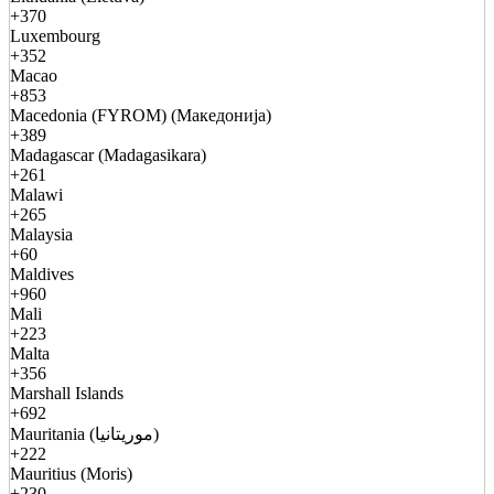
+370
Luxembourg
+352
Macao
+853
Macedonia (FYROM) (Македонија)
+389
Madagascar (Madagasikara)
+261
Malawi
+265
Malaysia
+60
Maldives
+960
Mali
+223
Malta
+356
Marshall Islands
+692
Mauritania (موريتانيا)
+222
Mauritius (Moris)
+230