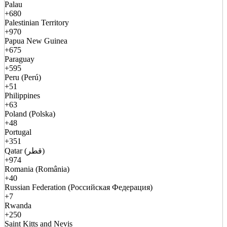
Palau
+680
Palestinian Territory
+970
Papua New Guinea
+675
Paraguay
+595
Peru (Perú)
+51
Philippines
+63
Poland (Polska)
+48
Portugal
+351
Qatar (قطر)
+974
Romania (România)
+40
Russian Federation (Российская Федерация)
+7
Rwanda
+250
Saint Kitts and Nevis