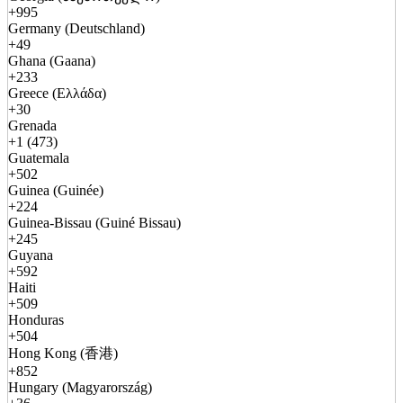
+995
Germany (Deutschland)
+49
Ghana (Gaana)
+233
Greece (Ελλάδα)
+30
Grenada
+1 (473)
Guatemala
+502
Guinea (Guinée)
+224
Guinea-Bissau (Guiné Bissau)
+245
Guyana
+592
Haiti
+509
Honduras
+504
Hong Kong (香港)
+852
Hungary (Magyarország)