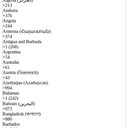
Algeria (الجزائر)
+213
Andorra
+376
Angola
+244
Armenia (Հայաստան)
+374
Antigua and Barbuda
+1 (268)
Argentina
+54
Australia
+61
Austria (Österreich)
+43
Azerbaijan (Azərbaycan)
+994
Bahamas
+1 (242)
Bahrain (البحرين)
+973
Bangladesh (বাংলাদেশ)
+880
Barbados