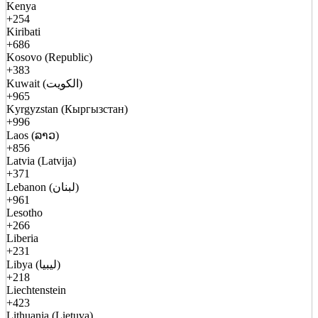
Kenya
+254
Kiribati
+686
Kosovo (Republic)
+383
Kuwait (الكويت)
+965
Kyrgyzstan (Кыргызстан)
+996
Laos (ລາວ)
+856
Latvia (Latvija)
+371
Lebanon (لبنان)
+961
Lesotho
+266
Liberia
+231
Libya (ليبيا)
+218
Liechtenstein
+423
Lithuania (Lietuva)