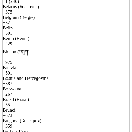
+1 (246)
Belarus (Беларусь)
+375
Belgium (België)
+32
Belize
+501
Benin (Bénin)
+229
Bhutan (འབྲུག)
+975
Bolivia
+591
Bosnia and Herzegovina
+387
Botswana
+267
Brazil (Brasil)
+55
Brunei
+673
Bulgaria (България)
+359
Burkina Faso