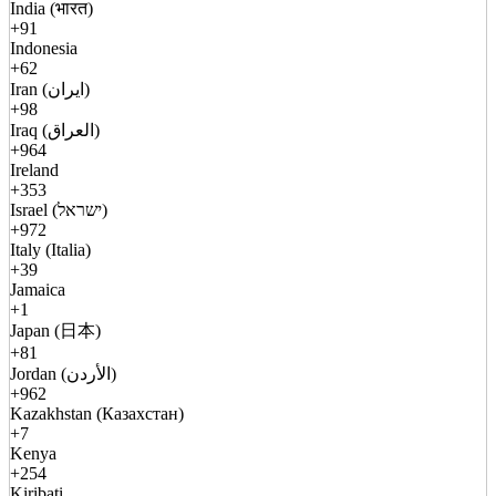
India (भारत)
+91
Indonesia
+62
Iran (ایران)
+98
Iraq (العراق)
+964
Ireland
+353
Israel (ישראל)
+972
Italy (Italia)
+39
Jamaica
+1
Japan (日本)
+81
Jordan (الأردن)
+962
Kazakhstan (Казахстан)
+7
Kenya
+254
Kiribati