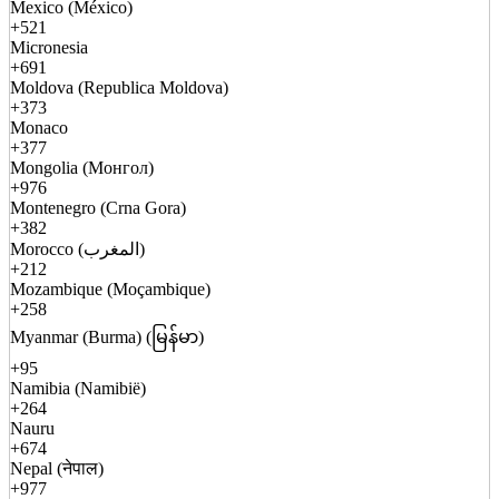
Mexico (México)
+521
Micronesia
+691
Moldova (Republica Moldova)
+373
Monaco
+377
Mongolia (Монгол)
+976
Montenegro (Crna Gora)
+382
Morocco (المغرب)
+212
Mozambique (Moçambique)
+258
Myanmar (Burma) (မြန်မာ)
+95
Namibia (Namibië)
+264
Nauru
+674
Nepal (नेपाल)
+977