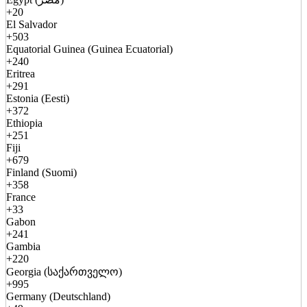
+20
El Salvador
+503
Equatorial Guinea (Guinea Ecuatorial)
+240
Eritrea
+291
Estonia (Eesti)
+372
Ethiopia
+251
Fiji
+679
Finland (Suomi)
+358
France
+33
Gabon
+241
Gambia
+220
Georgia (საქართველო)
+995
Germany (Deutschland)