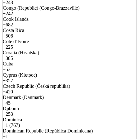
+243
Congo (Republic) (Congo-Brazzaville)
+242
Cook Islands
+682
Costa Rica
+506
Cote d’Ivoire
+225
Croatia (Hrvatska)
+385
Cuba
+53
Cyprus (Κύπρος)
+357
Czech Republic (Česká republika)
+420
Denmark (Danmark)
+45
Djibouti
+253
Dominica
+1 (767)
Dominican Republic (República Dominicana)
+1