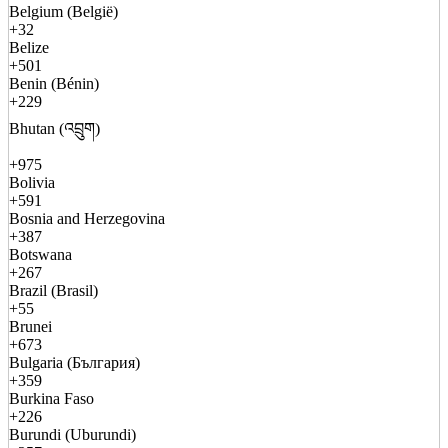
Belgium (België)
+32
Belize
+501
Benin (Bénin)
+229
Bhutan (འབྲུག)
+975
Bolivia
+591
Bosnia and Herzegovina
+387
Botswana
+267
Brazil (Brasil)
+55
Brunei
+673
Bulgaria (България)
+359
Burkina Faso
+226
Burundi (Uburundi)