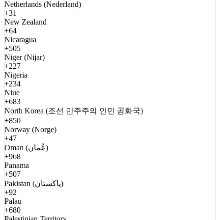
Netherlands (Nederland)
+31
New Zealand
+64
Nicaragua
+505
Niger (Nijar)
+227
Nigeria
+234
Niue
+683
North Korea (조선 민주주의 인민 공화국)
+850
Norway (Norge)
+47
Oman (عُمان)
+968
Panama
+507
Pakistan (پاکستان)
+92
Palau
+680
Palestinian Territory