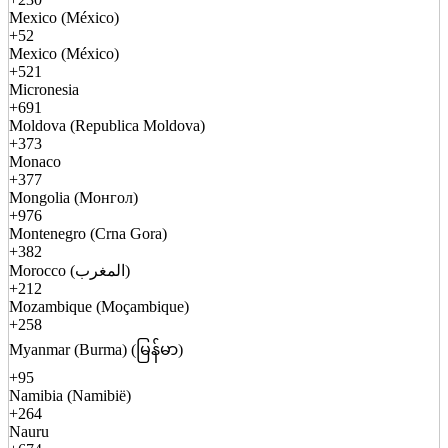
Mexico (México)
+52
Mexico (México)
+521
Micronesia
+691
Moldova (Republica Moldova)
+373
Monaco
+377
Mongolia (Монгол)
+976
Montenegro (Crna Gora)
+382
Morocco (المغرب)
+212
Mozambique (Moçambique)
+258
Myanmar (Burma) (မြန်မာ)
+95
Namibia (Namibië)
+264
Nauru