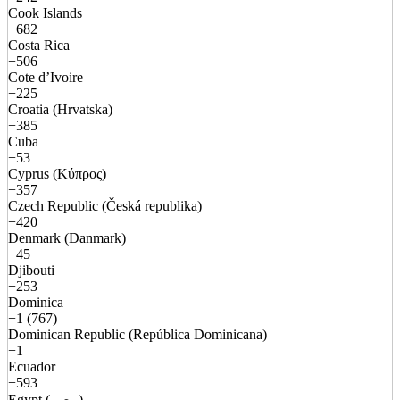
Cook Islands
+682
Costa Rica
+506
Cote d’Ivoire
+225
Croatia (Hrvatska)
+385
Cuba
+53
Cyprus (Κύπρος)
+357
Czech Republic (Česká republika)
+420
Denmark (Danmark)
+45
Djibouti
+253
Dominica
+1 (767)
Dominican Republic (República Dominicana)
+1
Ecuador
+593
Egypt (مصر)