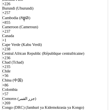
+226
Burundi (Uburundi)
+257
Cambodia (កម្ពុជា)
+855
Cameroon (Cameroun)
+237
Canada
+1
Cape Verde (Kabu Verdi)
+238
Central African Republic (République centrafricaine)
+236
Chad (Tchad)
+235
Chile
+56
China (中国)
+86
Colombia
+57
Comoros (جزر القمر)
+269
Congo (DRC) (Jamhuri ya Kidemokrasia ya Kongo)