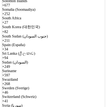
Solomon Islands
+677
Somalia (Soomaaliya)
+252
South Africa
+27
South Korea (대한민국)
+82
South Sudan (جنوب السودان)
+211
Spain (España)
+34
Sri Lanka (ශ්‍රී ලංකාව)
+94
Sudan (السودان)
+249
Suriname
+597
Swaziland
+268
Sweden (Sverige)
+46
Switzerland (Schweiz)
+41
Syria (سوريا)