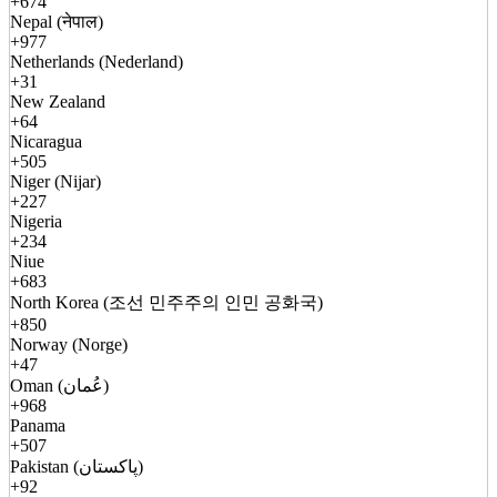
+674
Nepal (नेपाल)
+977
Netherlands (Nederland)
+31
New Zealand
+64
Nicaragua
+505
Niger (Nijar)
+227
Nigeria
+234
Niue
+683
North Korea (조선 민주주의 인민 공화국)
+850
Norway (Norge)
+47
Oman (عُمان)
+968
Panama
+507
Pakistan (پاکستان)
+92