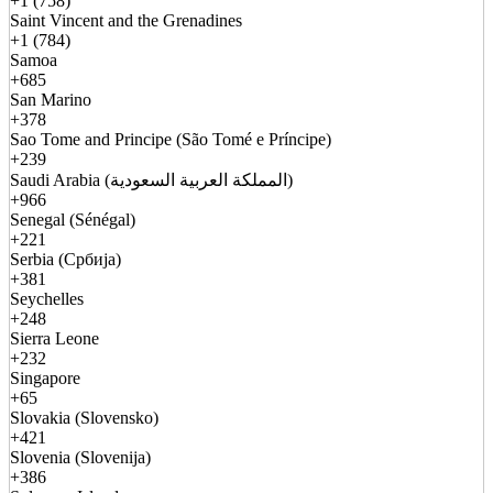
+1 (758)
Saint Vincent and the Grenadines
+1 (784)
Samoa
+685
San Marino
+378
Sao Tome and Principe (São Tomé e Príncipe)
+239
Saudi Arabia (المملكة العربية السعودية)
+966
Senegal (Sénégal)
+221
Serbia (Србија)
+381
Seychelles
+248
Sierra Leone
+232
Singapore
+65
Slovakia (Slovensko)
+421
Slovenia (Slovenija)
+386