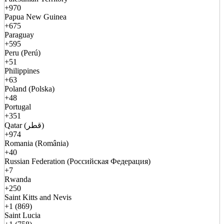
+970
Papua New Guinea
+675
Paraguay
+595
Peru (Perú)
+51
Philippines
+63
Poland (Polska)
+48
Portugal
+351
Qatar (قطر)
+974
Romania (România)
+40
Russian Federation (Российская Федерация)
+7
Rwanda
+250
Saint Kitts and Nevis
+1 (869)
Saint Lucia