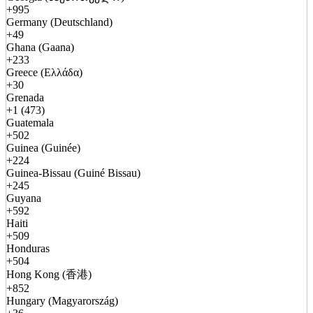
+995
Germany (Deutschland)
+49
Ghana (Gaana)
+233
Greece (Ελλάδα)
+30
Grenada
+1 (473)
Guatemala
+502
Guinea (Guinée)
+224
Guinea-Bissau (Guiné Bissau)
+245
Guyana
+592
Haiti
+509
Honduras
+504
Hong Kong (香港)
+852
Hungary (Magyarország)