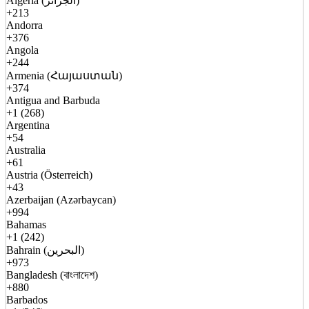
Algeria (الجزائر)
+213
Andorra
+376
Angola
+244
Armenia (Հայաստան)
+374
Antigua and Barbuda
+1 (268)
Argentina
+54
Australia
+61
Austria (Österreich)
+43
Azerbaijan (Azərbaycan)
+994
Bahamas
+1 (242)
Bahrain (البحرين)
+973
Bangladesh (বাংলাদেশ)
+880
Barbados