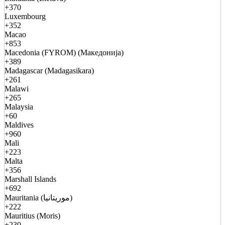
+370
Luxembourg
+352
Macao
+853
Macedonia (FYROM) (Македонија)
+389
Madagascar (Madagasikara)
+261
Malawi
+265
Malaysia
+60
Maldives
+960
Mali
+223
Malta
+356
Marshall Islands
+692
Mauritania (موريتانيا)
+222
Mauritius (Moris)
+230