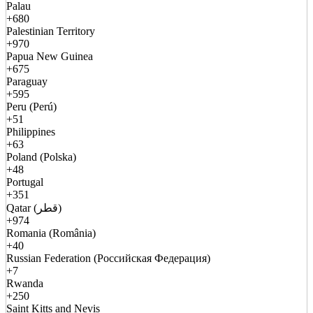
Palau
+680
Palestinian Territory
+970
Papua New Guinea
+675
Paraguay
+595
Peru (Perú)
+51
Philippines
+63
Poland (Polska)
+48
Portugal
+351
Qatar (قطر)
+974
Romania (România)
+40
Russian Federation (Российская Федерация)
+7
Rwanda
+250
Saint Kitts and Nevis