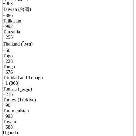
+963
Taiwan (台灣)
+886
Tajikistan
+992
Tanzania
+255
Thailand (ไทย)
+66
Togo
+228
Tonga
+676
Trinidad and Tobago
+1 (868)
Tunisia (تونس)
+216
Turkey (Türkiye)
+90
Turkmenistan
+993
Tuvalu
+688
Uganda