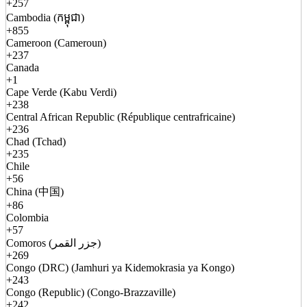
+257
Cambodia (កម្ពុជា)
+855
Cameroon (Cameroun)
+237
Canada
+1
Cape Verde (Kabu Verdi)
+238
Central African Republic (République centrafricaine)
+236
Chad (Tchad)
+235
Chile
+56
China (中国)
+86
Colombia
+57
Comoros (جزر القمر)
+269
Congo (DRC) (Jamhuri ya Kidemokrasia ya Kongo)
+243
Congo (Republic) (Congo-Brazzaville)
+242