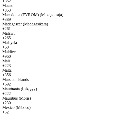
+352
Macao
+853
Macedonia (FYROM) (Македонија)
+389
Madagascar (Madagasikara)
+261
Malawi
+265
Malaysia
+60
Maldives
+960
Mali
+223
Malta
+356
Marshall Islands
+692
Mauritania (موريتانيا)
+222
Mauritius (Moris)
+230
Mexico (México)
+52