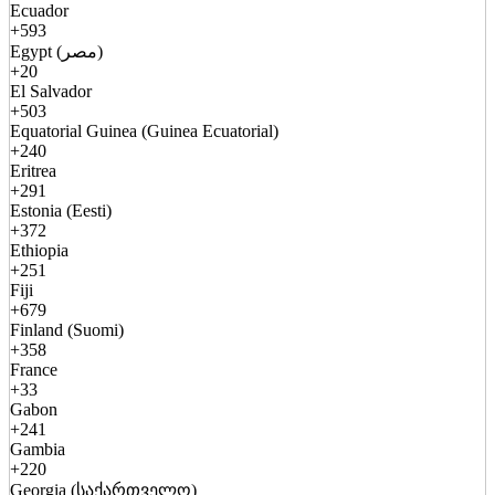
Ecuador
+593
Egypt (مصر)
+20
El Salvador
+503
Equatorial Guinea (Guinea Ecuatorial)
+240
Eritrea
+291
Estonia (Eesti)
+372
Ethiopia
+251
Fiji
+679
Finland (Suomi)
+358
France
+33
Gabon
+241
Gambia
+220
Georgia (საქართველო)