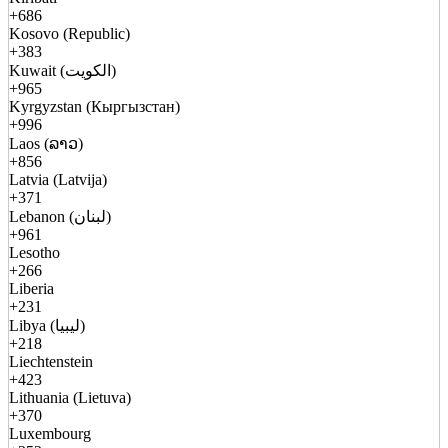
+686
Kosovo (Republic)
+383
Kuwait (الكويت)
+965
Kyrgyzstan (Кыргызстан)
+996
Laos (ລາວ)
+856
Latvia (Latvija)
+371
Lebanon (لبنان)
+961
Lesotho
+266
Liberia
+231
Libya (ليبيا)
+218
Liechtenstein
+423
Lithuania (Lietuva)
+370
Luxembourg