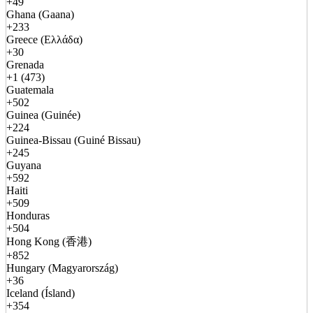
+49
Ghana (Gaana)
+233
Greece (Ελλάδα)
+30
Grenada
+1 (473)
Guatemala
+502
Guinea (Guinée)
+224
Guinea-Bissau (Guiné Bissau)
+245
Guyana
+592
Haiti
+509
Honduras
+504
Hong Kong (香港)
+852
Hungary (Magyarország)
+36
Iceland (Ísland)
+354