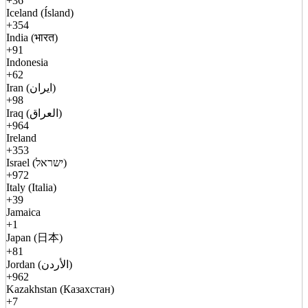
+36
Iceland (Ísland)
+354
India (भारत)
+91
Indonesia
+62
Iran (ایران)
+98
Iraq (العراق)
+964
Ireland
+353
Israel (ישראל)
+972
Italy (Italia)
+39
Jamaica
+1
Japan (日本)
+81
Jordan (الأردن)
+962
Kazakhstan (Казахстан)
+7