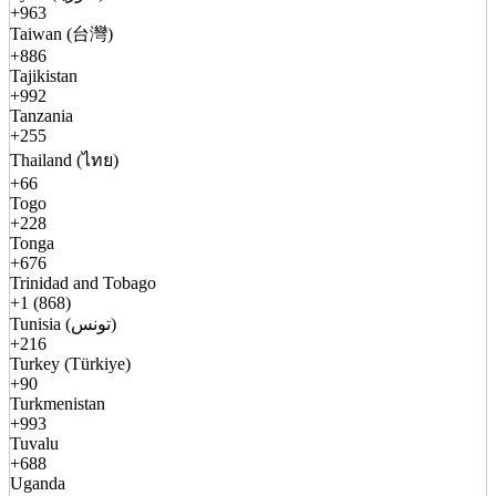
+963
Taiwan (台灣)
+886
Tajikistan
+992
Tanzania
+255
Thailand (ไทย)
+66
Togo
+228
Tonga
+676
Trinidad and Tobago
+1 (868)
Tunisia (تونس)
+216
Turkey (Türkiye)
+90
Turkmenistan
+993
Tuvalu
+688
Uganda