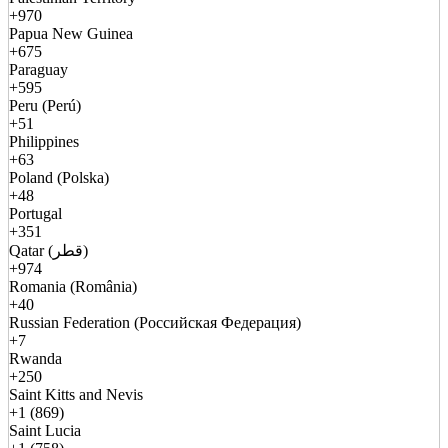
+970
Papua New Guinea
+675
Paraguay
+595
Peru (Perú)
+51
Philippines
+63
Poland (Polska)
+48
Portugal
+351
Qatar (قطر)
+974
Romania (România)
+40
Russian Federation (Российская Федерация)
+7
Rwanda
+250
Saint Kitts and Nevis
+1 (869)
Saint Lucia