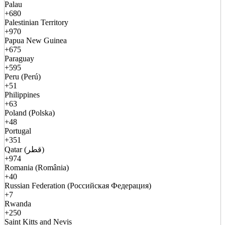
Palau
+680
Palestinian Territory
+970
Papua New Guinea
+675
Paraguay
+595
Peru (Perú)
+51
Philippines
+63
Poland (Polska)
+48
Portugal
+351
Qatar (قطر)
+974
Romania (România)
+40
Russian Federation (Российская Федерация)
+7
Rwanda
+250
Saint Kitts and Nevis