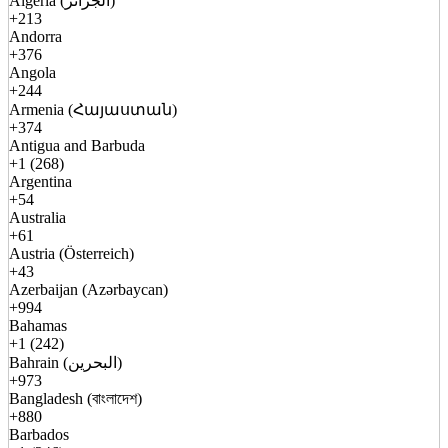
Algeria (الجزائر)
+213
Andorra
+376
Angola
+244
Armenia (Հայաստան)
+374
Antigua and Barbuda
+1 (268)
Argentina
+54
Australia
+61
Austria (Österreich)
+43
Azerbaijan (Azərbaycan)
+994
Bahamas
+1 (242)
Bahrain (البحرين)
+973
Bangladesh (বাংলাদেশ)
+880
Barbados