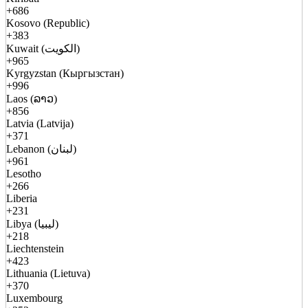
+686
Kosovo (Republic)
+383
Kuwait (الكويت)
+965
Kyrgyzstan (Кыргызстан)
+996
Laos (ລາວ)
+856
Latvia (Latvija)
+371
Lebanon (لبنان)
+961
Lesotho
+266
Liberia
+231
Libya (ليبيا)
+218
Liechtenstein
+423
Lithuania (Lietuva)
+370
Luxembourg