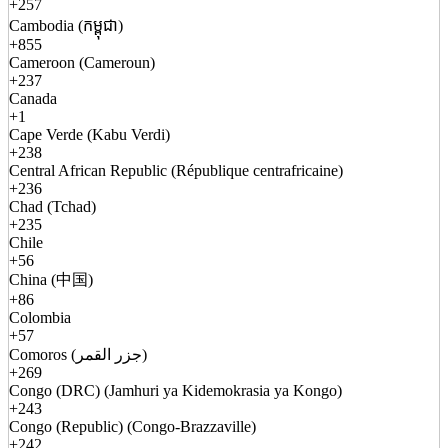
+257
Cambodia (កម្ពុជា)
+855
Cameroon (Cameroun)
+237
Canada
+1
Cape Verde (Kabu Verdi)
+238
Central African Republic (République centrafricaine)
+236
Chad (Tchad)
+235
Chile
+56
China (中国)
+86
Colombia
+57
Comoros (جزر القمر)
+269
Congo (DRC) (Jamhuri ya Kidemokrasia ya Kongo)
+243
Congo (Republic) (Congo-Brazzaville)
+242