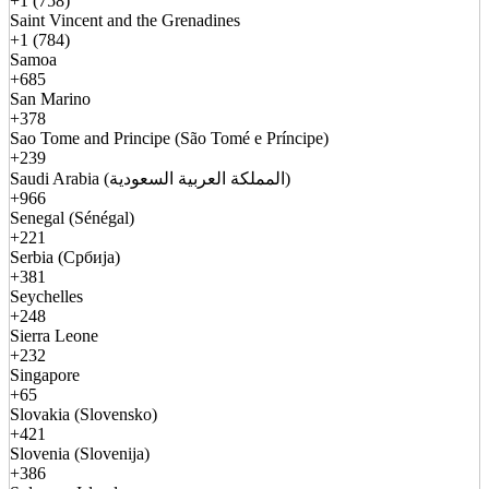
+1 (758)
Saint Vincent and the Grenadines
+1 (784)
Samoa
+685
San Marino
+378
Sao Tome and Principe (São Tomé e Príncipe)
+239
Saudi Arabia (المملكة العربية السعودية)
+966
Senegal (Sénégal)
+221
Serbia (Србија)
+381
Seychelles
+248
Sierra Leone
+232
Singapore
+65
Slovakia (Slovensko)
+421
Slovenia (Slovenija)
+386