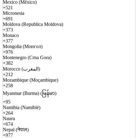
Mexico (México)
+521
Micronesia
+691
Moldova (Republica Moldova)
+373
Monaco
+377
Mongolia (Монгол)
+976
Montenegro (Crna Gora)
+382
Morocco (المغرب)
+212
Mozambique (Moçambique)
+258
Myanmar (Burma) (မြန်မာ)
+95
Namibia (Namibië)
+264
Nauru
+674
Nepal (नेपाल)
+977