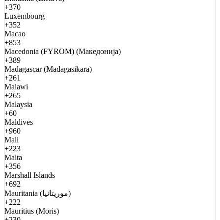
+370
Luxembourg
+352
Macao
+853
Macedonia (FYROM) (Македонија)
+389
Madagascar (Madagasikara)
+261
Malawi
+265
Malaysia
+60
Maldives
+960
Mali
+223
Malta
+356
Marshall Islands
+692
Mauritania (موريتانيا)
+222
Mauritius (Moris)
+230