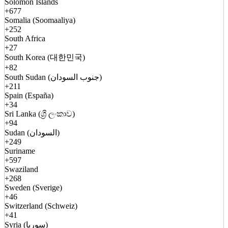
Solomon Islands
+677
Somalia (Soomaaliya)
+252
South Africa
+27
South Korea (대한민국)
+82
South Sudan (جنوب السودان)
+211
Spain (España)
+34
Sri Lanka (ශ්‍රී ලංකාව)
+94
Sudan (السودان)
+249
Suriname
+597
Swaziland
+268
Sweden (Sverige)
+46
Switzerland (Schweiz)
+41
Syria (سوريا)