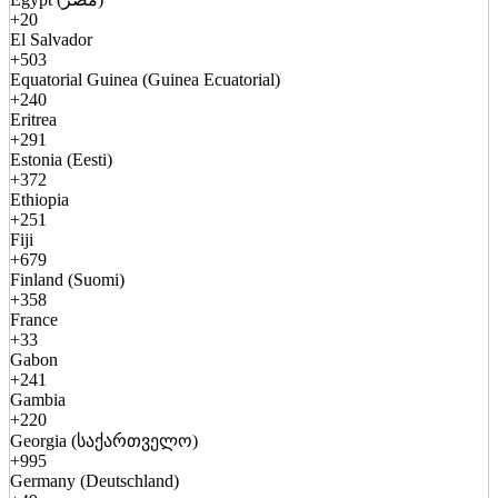
+20
El Salvador
+503
Equatorial Guinea (Guinea Ecuatorial)
+240
Eritrea
+291
Estonia (Eesti)
+372
Ethiopia
+251
Fiji
+679
Finland (Suomi)
+358
France
+33
Gabon
+241
Gambia
+220
Georgia (საქართველო)
+995
Germany (Deutschland)