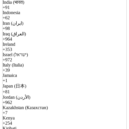
India (भारत)
+91
Indonesia
+62
Iran (ایران)
+98
Iraq (العراق)
+964
Ireland
+353
Israel (ישראל)
+972
Italy (Italia)
+39
Jamaica
+1
Japan (日本)
+81
Jordan (الأردن)
+962
Kazakhstan (Казахстан)
+7
Kenya
+254
Kiribati