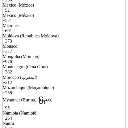
Mexico (México)
+52
Mexico (México)
+521
Micronesia
+691
Moldova (Republica Moldova)
+373
Monaco
+377
Mongolia (Монгол)
+976
Montenegro (Crna Gora)
+382
Morocco (المغرب)
+212
Mozambique (Moçambique)
+258
Myanmar (Burma) (မြန်မာ)
+95
Namibia (Namibië)
+264
Nauru