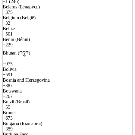
+1 (246)
Belarus (Беларусь)
+375
Belgium (België)
+32
Belize
+501
Benin (Bénin)
+229
Bhutan (འབྲུག)
+975
Bolivia
+591
Bosnia and Herzegovina
+387
Botswana
+267
Brazil (Brasil)
+55
Brunei
+673
Bulgaria (България)
+359
Burkina Faso