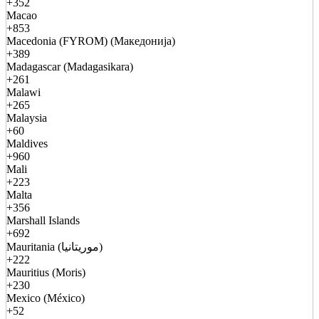
+352
Macao
+853
Macedonia (FYROM) (Македонија)
+389
Madagascar (Madagasikara)
+261
Malawi
+265
Malaysia
+60
Maldives
+960
Mali
+223
Malta
+356
Marshall Islands
+692
Mauritania (موريتانيا)
+222
Mauritius (Moris)
+230
Mexico (México)
+52