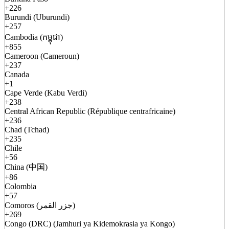
+226
Burundi (Uburundi)
+257
Cambodia (កម្ពុជា)
+855
Cameroon (Cameroun)
+237
Canada
+1
Cape Verde (Kabu Verdi)
+238
Central African Republic (République centrafricaine)
+236
Chad (Tchad)
+235
Chile
+56
China (中国)
+86
Colombia
+57
Comoros (جزر القمر)
+269
Congo (DRC) (Jamhuri ya Kidemokrasia ya Kongo)