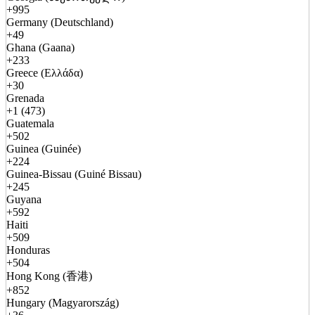
+995
Germany (Deutschland)
+49
Ghana (Gaana)
+233
Greece (Ελλάδα)
+30
Grenada
+1 (473)
Guatemala
+502
Guinea (Guinée)
+224
Guinea-Bissau (Guiné Bissau)
+245
Guyana
+592
Haiti
+509
Honduras
+504
Hong Kong (香港)
+852
Hungary (Magyarország)