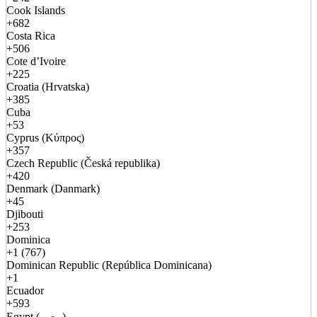
Cook Islands
+682
Costa Rica
+506
Cote d’Ivoire
+225
Croatia (Hrvatska)
+385
Cuba
+53
Cyprus (Κύπρος)
+357
Czech Republic (Česká republika)
+420
Denmark (Danmark)
+45
Djibouti
+253
Dominica
+1 (767)
Dominican Republic (República Dominicana)
+1
Ecuador
+593
Egypt (مصر)