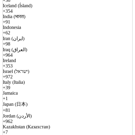
+36
Iceland (Ísland)
+354
India (भारत)
+91
Indonesia
+62
Iran (ایران)
+98
Iraq (العراق)
+964
Ireland
+353
Israel (ישראל)
+972
Italy (Italia)
+39
Jamaica
+1
Japan (日本)
+81
Jordan (الأردن)
+962
Kazakhstan (Казахстан)
+7