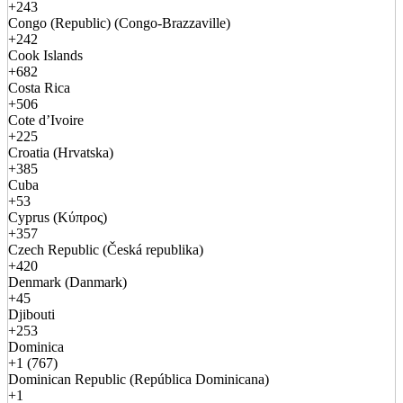
+243
Congo (Republic) (Congo-Brazzaville)
+242
Cook Islands
+682
Costa Rica
+506
Cote d’Ivoire
+225
Croatia (Hrvatska)
+385
Cuba
+53
Cyprus (Κύπρος)
+357
Czech Republic (Česká republika)
+420
Denmark (Danmark)
+45
Djibouti
+253
Dominica
+1 (767)
Dominican Republic (República Dominicana)
+1