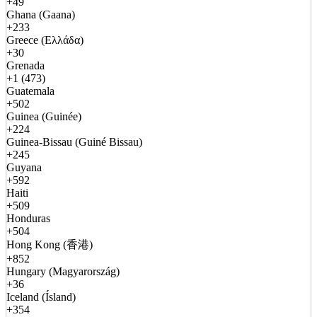
+49
Ghana (Gaana)
+233
Greece (Ελλάδα)
+30
Grenada
+1 (473)
Guatemala
+502
Guinea (Guinée)
+224
Guinea-Bissau (Guiné Bissau)
+245
Guyana
+592
Haiti
+509
Honduras
+504
Hong Kong (香港)
+852
Hungary (Magyarország)
+36
Iceland (Ísland)
+354