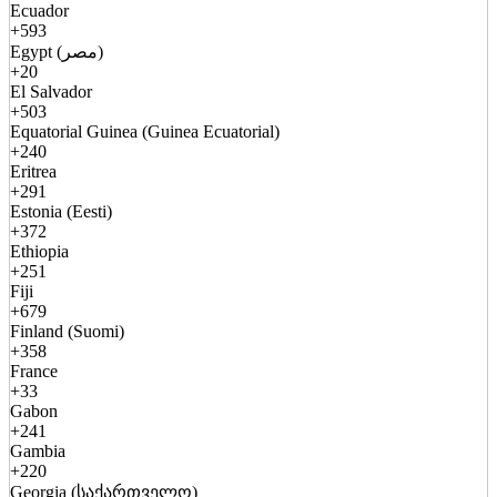
Ecuador
+593
Egypt (مصر)
+20
El Salvador
+503
Equatorial Guinea (Guinea Ecuatorial)
+240
Eritrea
+291
Estonia (Eesti)
+372
Ethiopia
+251
Fiji
+679
Finland (Suomi)
+358
France
+33
Gabon
+241
Gambia
+220
Georgia (საქართველო)