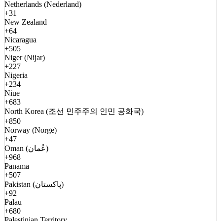
Netherlands (Nederland)
+31
New Zealand
+64
Nicaragua
+505
Niger (Nijar)
+227
Nigeria
+234
Niue
+683
North Korea (조선 민주주의 인민 공화국)
+850
Norway (Norge)
+47
Oman (عُمان)
+968
Panama
+507
Pakistan (پاکستان)
+92
Palau
+680
Palestinian Territory