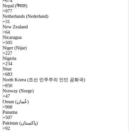
+674
Nepal (नेपाल)
+977
Netherlands (Nederland)
+31
New Zealand
+64
Nicaragua
+505
Niger (Nijar)
+227
Nigeria
+234
Niue
+683
North Korea (조선 민주주의 인민 공화국)
+850
Norway (Norge)
+47
Oman (عُمان)
+968
Panama
+507
Pakistan (پاکستان)
+92