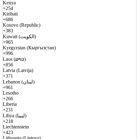
Kenya
+254
Kiribati
+686
Kosovo (Republic)
+383
Kuwait (الكويت)
+965
Kyrgyzstan (Кыргызстан)
+996
Laos (ລາວ)
+856
Latvia (Latvija)
+371
Lebanon (لبنان)
+961
Lesotho
+266
Liberia
+231
Libya (ليبيا)
+218
Liechtenstein
+423
Lithuania (Lietuva)