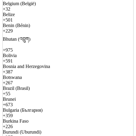
Belgium (België)
+32
Belize
+501
Benin (Bénin)
+229
Bhutan (འབྲུག)
+975
Bolivia
+591
Bosnia and Herzegovina
+387
Botswana
+267
Brazil (Brasil)
+55
Brunei
+673
Bulgaria (България)
+359
Burkina Faso
+226
Burundi (Uburundi)