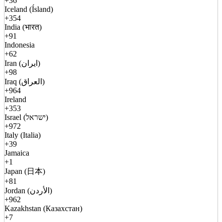
+36
Iceland (Ísland)
+354
India (भारत)
+91
Indonesia
+62
Iran (ایران)
+98
Iraq (العراق)
+964
Ireland
+353
Israel (ישראל)
+972
Italy (Italia)
+39
Jamaica
+1
Japan (日本)
+81
Jordan (الأردن)
+962
Kazakhstan (Казахстан)
+7