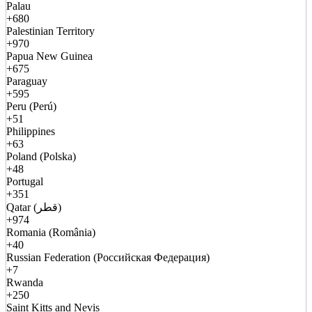
Palau
+680
Palestinian Territory
+970
Papua New Guinea
+675
Paraguay
+595
Peru (Perú)
+51
Philippines
+63
Poland (Polska)
+48
Portugal
+351
Qatar (قطر)
+974
Romania (România)
+40
Russian Federation (Российская Федерация)
+7
Rwanda
+250
Saint Kitts and Nevis