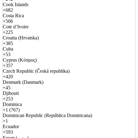
Cook Islands
+682
Costa Rica
+506
Cote d’Ivoire
+225
Croatia (Hrvatska)
+385
Cuba
+53
Cyprus (Κύπρος)
+357
Czech Republic (Česká republika)
+420
Denmark (Danmark)
+45
Djibouti
+253
Dominica
+1 (767)
Dominican Republic (República Dominicana)
+1
Ecuador
+593
Egypt (مصر)