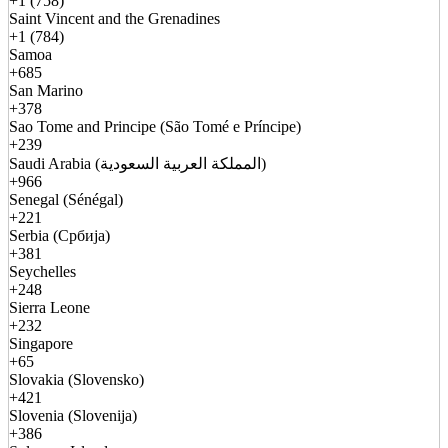
+1 (758)
Saint Vincent and the Grenadines
+1 (784)
Samoa
+685
San Marino
+378
Sao Tome and Principe (São Tomé e Príncipe)
+239
Saudi Arabia (المملكة العربية السعودية)
+966
Senegal (Sénégal)
+221
Serbia (Србија)
+381
Seychelles
+248
Sierra Leone
+232
Singapore
+65
Slovakia (Slovensko)
+421
Slovenia (Slovenija)
+386