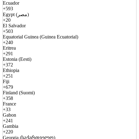
Ecuador
+593
Egypt (مصر)
+20
El Salvador
+503
Equatorial Guinea (Guinea Ecuatorial)
+240
Eritrea
+291
Estonia (Eesti)
+372
Ethiopia
+251
Fiji
+679
Finland (Suomi)
+358
France
+33
Gabon
+241
Gambia
+220
Georgia (საქართველო)