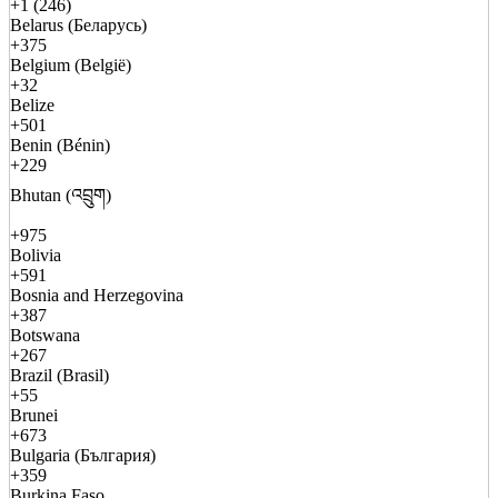
+1 (246)
Belarus (Беларусь)
+375
Belgium (België)
+32
Belize
+501
Benin (Bénin)
+229
Bhutan (འབྲུག)
+975
Bolivia
+591
Bosnia and Herzegovina
+387
Botswana
+267
Brazil (Brasil)
+55
Brunei
+673
Bulgaria (България)
+359
Burkina Faso