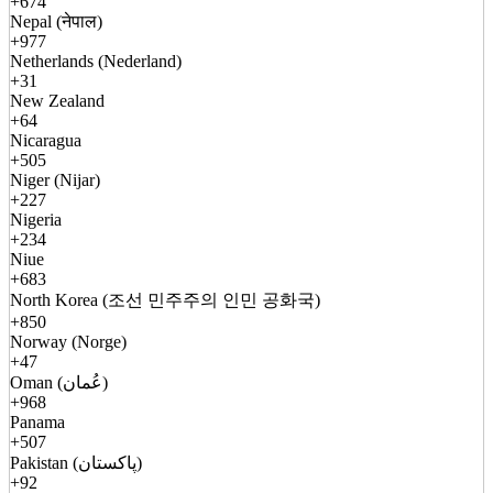
+674
Nepal (नेपाल)
+977
Netherlands (Nederland)
+31
New Zealand
+64
Nicaragua
+505
Niger (Nijar)
+227
Nigeria
+234
Niue
+683
North Korea (조선 민주주의 인민 공화국)
+850
Norway (Norge)
+47
Oman (عُمان)
+968
Panama
+507
Pakistan (پاکستان)
+92