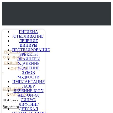
ГИГИЕНА
ОТБЕЛИВАНИЕ
ЛЕЧЕНИЕ
ВИНИРЫ
ПРОТЕЗИРОВАНИЕ
УСЛУГИ И ЦЕНЫ
БРЕКЕТЫ
О КЛИНИКЕ
ЭЛАЙНЕРЫ
ОТЗЫВЫ
УДАЛЕНИЕ
УДАЛЕНИЕ
КОНТАКТЫ
ЗУБОВ
МУДРОСТИ
ИМПЛАНТАЦИЯ
ЛАЗЕР
СПЕЦИАЛИСТЫ
ЛЕЧЕНИЕ ICON
ПРАЙС-ЛИСТ
ALL-ON-4/6
СИНУС-
Шолохова
ЛИФТИНГ
Висаитова
ДЕТСКАЯ