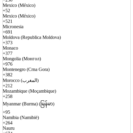
Mexico (México)
+52
Mexico (México)
+521
Micronesia
+691
Moldova (Republica Moldova)
+373
Monaco
+377
Mongolia (Монгол)
+976
Montenegro (Crna Gora)
+382
Morocco (المغرب)
+212
Mozambique (Moçambique)
+258
Myanmar (Burma) (မြန်မာ)
+95
Namibia (Namibië)
+264
Nauru