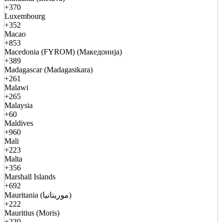
+370
Luxembourg
+352
Macao
+853
Macedonia (FYROM) (Македонија)
+389
Madagascar (Madagasikara)
+261
Malawi
+265
Malaysia
+60
Maldives
+960
Mali
+223
Malta
+356
Marshall Islands
+692
Mauritania (موريتانيا)
+222
Mauritius (Moris)
+230