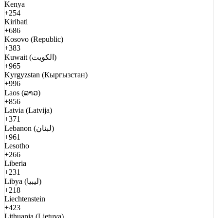
Kenya
+254
Kiribati
+686
Kosovo (Republic)
+383
Kuwait (الكويت)
+965
Kyrgyzstan (Кыргызстан)
+996
Laos (ລາວ)
+856
Latvia (Latvija)
+371
Lebanon (لبنان)
+961
Lesotho
+266
Liberia
+231
Libya (ليبيا)
+218
Liechtenstein
+423
Lithuania (Lietuva)