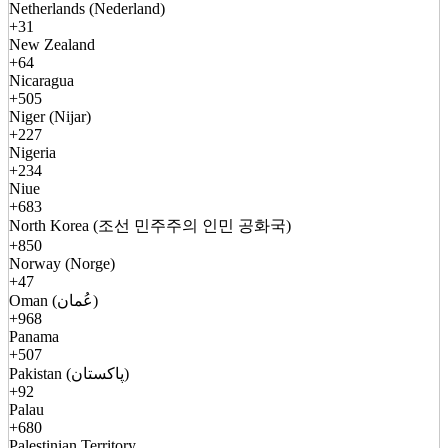
Netherlands (Nederland)
+31
New Zealand
+64
Nicaragua
+505
Niger (Nijar)
+227
Nigeria
+234
Niue
+683
North Korea (조선 민주주의 인민 공화국)
+850
Norway (Norge)
+47
Oman (عُمان)
+968
Panama
+507
Pakistan (پاکستان)
+92
Palau
+680
Palestinian Territory