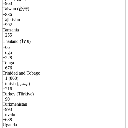
+963
Taiwan (台灣)
+886
Tajikistan
+992
Tanzania
+255
Thailand (ไทย)
+66
Togo
+228
Tonga
+676
Trinidad and Tobago
+1 (868)
Tunisia (تونس)
+216
Turkey (Türkiye)
+90
Turkmenistan
+993
Tuvalu
+688
Uganda