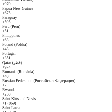
+970
Papua New Guinea
+675
Paraguay
+595
Peru (Perú)
+51
Philippines
+63
Poland (Polska)
+48
Portugal
+351
Qatar (قطر)
+974
Romania (România)
+40
Russian Federation (Российская Федерация)
+7
Rwanda
+250
Saint Kitts and Nevis
+1 (869)
Saint Lucia