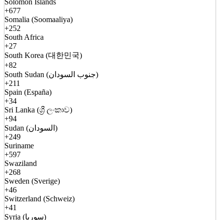
Solomon Islands
+677
Somalia (Soomaaliya)
+252
South Africa
+27
South Korea (대한민국)
+82
South Sudan (جنوب السودان)
+211
Spain (España)
+34
Sri Lanka (ශ්‍රී ලංකාව)
+94
Sudan (السودان)
+249
Suriname
+597
Swaziland
+268
Sweden (Sverige)
+46
Switzerland (Schweiz)
+41
Syria (سوريا)