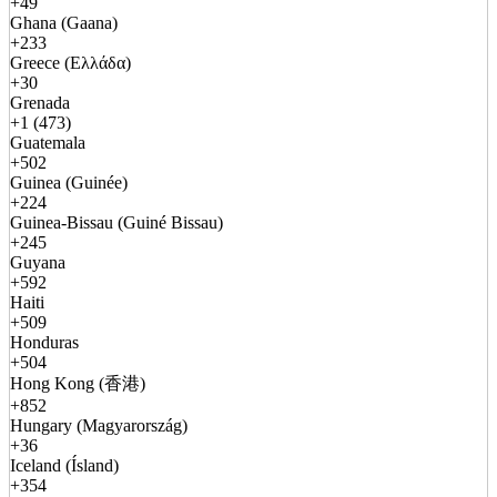
+49
Ghana (Gaana)
+233
Greece (Ελλάδα)
+30
Grenada
+1 (473)
Guatemala
+502
Guinea (Guinée)
+224
Guinea-Bissau (Guiné Bissau)
+245
Guyana
+592
Haiti
+509
Honduras
+504
Hong Kong (香港)
+852
Hungary (Magyarország)
+36
Iceland (Ísland)
+354