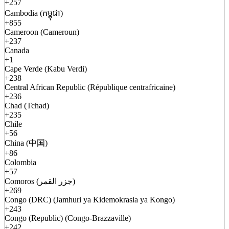
+257
Cambodia (កម្ពុជា)
+855
Cameroon (Cameroun)
+237
Canada
+1
Cape Verde (Kabu Verdi)
+238
Central African Republic (République centrafricaine)
+236
Chad (Tchad)
+235
Chile
+56
China (中国)
+86
Colombia
+57
Comoros (جزر القمر)
+269
Congo (DRC) (Jamhuri ya Kidemokrasia ya Kongo)
+243
Congo (Republic) (Congo-Brazzaville)
+242