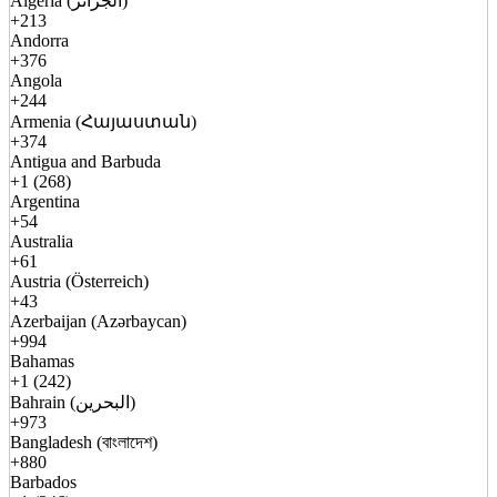
Algeria (الجزائر)
+213
Andorra
+376
Angola
+244
Armenia (Հայաստան)
+374
Antigua and Barbuda
+1 (268)
Argentina
+54
Australia
+61
Austria (Österreich)
+43
Azerbaijan (Azərbaycan)
+994
Bahamas
+1 (242)
Bahrain (البحرين)
+973
Bangladesh (বাংলাদেশ)
+880
Barbados