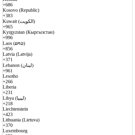
+686
Kosovo (Republic)
+383
Kuwait (الكويت)
+965
Kyrgyzstan (Кыргызстан)
+996
Laos (ລາວ)
+856
Latvia (Latvija)
+371
Lebanon (لبنان)
+961
Lesotho
+266
Liberia
+231
Libya (ليبيا)
+218
Liechtenstein
+423
Lithuania (Lietuva)
+370
Luxembourg