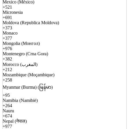
Mexico (México)
+521
Micronesia
+691
Moldova (Republica Moldova)
+373
Monaco
+377
Mongolia (Монгол)
+976
Montenegro (Crna Gora)
+382
Morocco (المغرب)
+212
Mozambique (Moçambique)
+258
Myanmar (Burma) (မြန်မာ)
+95
Namibia (Namibië)
+264
Nauru
+674
Nepal (नेपाल)
+977