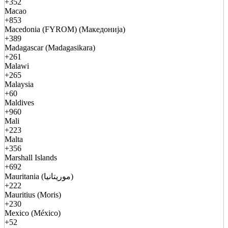
+352
Macao
+853
Macedonia (FYROM) (Македонија)
+389
Madagascar (Madagasikara)
+261
Malawi
+265
Malaysia
+60
Maldives
+960
Mali
+223
Malta
+356
Marshall Islands
+692
Mauritania (موريتانيا)
+222
Mauritius (Moris)
+230
Mexico (México)
+52