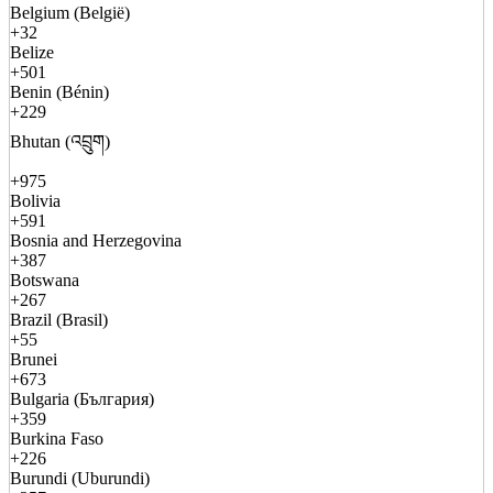
Belgium (België)
+32
Belize
+501
Benin (Bénin)
+229
Bhutan (འབྲུག)
+975
Bolivia
+591
Bosnia and Herzegovina
+387
Botswana
+267
Brazil (Brasil)
+55
Brunei
+673
Bulgaria (България)
+359
Burkina Faso
+226
Burundi (Uburundi)