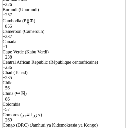
+226
Burundi (Uburundi)
+257
Cambodia (កម្ពុជា)
+855
Cameroon (Cameroun)
+237
Canada
+1
Cape Verde (Kabu Verdi)
+238
Central African Republic (République centrafricaine)
+236
Chad (Tchad)
+235
Chile
+56
China (中国)
+86
Colombia
+57
Comoros (جزر القمر)
+269
Congo (DRC) (Jamhuri ya Kidemokrasia ya Kongo)