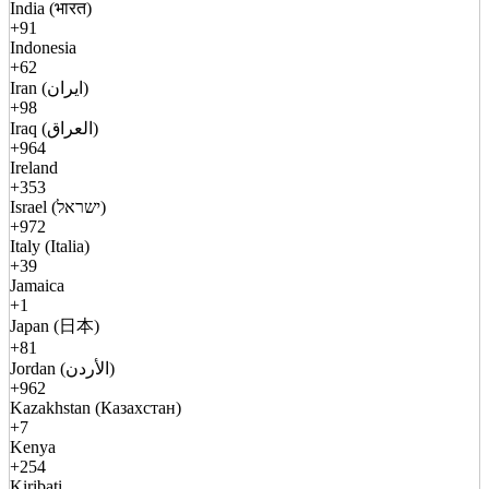
India (भारत)
+91
Indonesia
+62
Iran (ایران)
+98
Iraq (العراق)
+964
Ireland
+353
Israel (ישראל)
+972
Italy (Italia)
+39
Jamaica
+1
Japan (日本)
+81
Jordan (الأردن)
+962
Kazakhstan (Казахстан)
+7
Kenya
+254
Kiribati