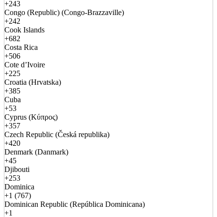
+243
Congo (Republic) (Congo-Brazzaville)
+242
Cook Islands
+682
Costa Rica
+506
Cote d’Ivoire
+225
Croatia (Hrvatska)
+385
Cuba
+53
Cyprus (Κύπρος)
+357
Czech Republic (Česká republika)
+420
Denmark (Danmark)
+45
Djibouti
+253
Dominica
+1 (767)
Dominican Republic (República Dominicana)
+1