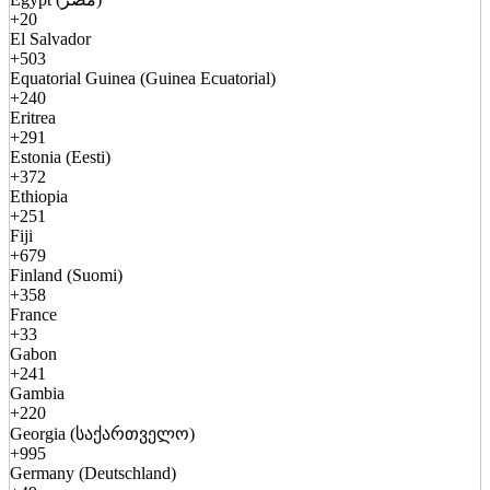
+20
El Salvador
+503
Equatorial Guinea (Guinea Ecuatorial)
+240
Eritrea
+291
Estonia (Eesti)
+372
Ethiopia
+251
Fiji
+679
Finland (Suomi)
+358
France
+33
Gabon
+241
Gambia
+220
Georgia (საქართველო)
+995
Germany (Deutschland)