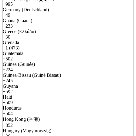
+995
Germany (Deutschland)
+49
Ghana (Gaana)
+233
Greece (Ελλάδα)
+30
Grenada
+1 (473)
Guatemala
+502
Guinea (Guinée)
+224
Guinea-Bissau (Guiné Bissau)
+245
Guyana
+592
Haiti
+509
Honduras
+504
Hong Kong (香港)
+852
Hungary (Magyarország)