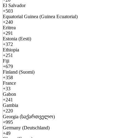
El Salvador
+503
Equatorial Guinea (Guinea Ecuatorial)
+240
Eritrea
+291
Estonia (Eesti)
+372
Ethiopia
+251
Fiji
+679
Finland (Suomi)
+358
France
+33
Gabon
+241
Gambia
+220
Georgia (საქართველო)
+995
Germany (Deutschland)
+49