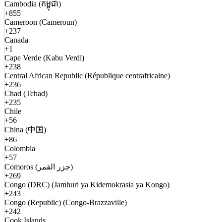
Cambodia (កម្ពុជា)
+855
Cameroon (Cameroun)
+237
Canada
+1
Cape Verde (Kabu Verdi)
+238
Central African Republic (République centrafricaine)
+236
Chad (Tchad)
+235
Chile
+56
China (中国)
+86
Colombia
+57
Comoros (جزر القمر)
+269
Congo (DRC) (Jamhuri ya Kidemokrasia ya Kongo)
+243
Congo (Republic) (Congo-Brazzaville)
+242
Cook Islands