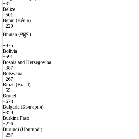
+32
Belize
+501
Benin (Bénin)
+229
Bhutan (འབྲུག)
+975
Bolivia
+591
Bosnia and Herzegovina
+387
Botswana
+267
Brazil (Brasil)
+55
Brunei
+673
Bulgaria (България)
+359
Burkina Faso
+226
Burundi (Uburundi)
+257