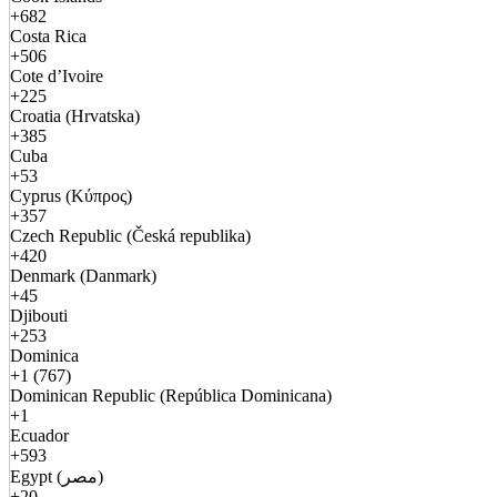
+682
Costa Rica
+506
Cote d’Ivoire
+225
Croatia (Hrvatska)
+385
Cuba
+53
Cyprus (Κύπρος)
+357
Czech Republic (Česká republika)
+420
Denmark (Danmark)
+45
Djibouti
+253
Dominica
+1 (767)
Dominican Republic (República Dominicana)
+1
Ecuador
+593
Egypt (مصر)
+20