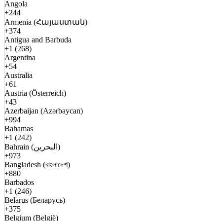
Angola
+244
Armenia (Հայաստան)
+374
Antigua and Barbuda
+1 (268)
Argentina
+54
Australia
+61
Austria (Österreich)
+43
Azerbaijan (Azərbaycan)
+994
Bahamas
+1 (242)
Bahrain (البحرين)
+973
Bangladesh (বাংলাদেশ)
+880
Barbados
+1 (246)
Belarus (Беларусь)
+375
Belgium (België)