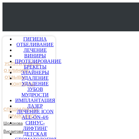
ГИГИЕНА
ОТБЕЛИВАНИЕ
ЛЕЧЕНИЕ
ВИНИРЫ
ПРОТЕЗИРОВАНИЕ
УСЛУГИ И ЦЕНЫ
БРЕКЕТЫ
О КЛИНИКЕ
ЭЛАЙНЕРЫ
ОТЗЫВЫ
УДАЛЕНИЕ
УДАЛЕНИЕ
КОНТАКТЫ
ЗУБОВ
МУДРОСТИ
ИМПЛАНТАЦИЯ
ЛАЗЕР
СПЕЦИАЛИСТЫ
ЛЕЧЕНИЕ ICON
ПРАЙС-ЛИСТ
ALL-ON-4/6
СИНУС-
Шолохова
ЛИФТИНГ
Висаитова
ДЕТСКАЯ