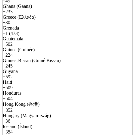
+49
Ghana (Gaana)
+233
Greece (Ελλάδα)
+30
Grenada
+1 (473)
Guatemala
+502
Guinea (Guinée)
+224
Guinea-Bissau (Guiné Bissau)
+245
Guyana
+592
Haiti
+509
Honduras
+504
Hong Kong (香港)
+852
Hungary (Magyarország)
+36
Iceland (Ísland)
+354