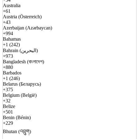
Australia
+61
Austria (Österreich)
+43
Azerbaijan (Azərbaycan)
+994
Bahamas
+1 (242)
Bahrain (البحرين)
+973
Bangladesh (বাংলাদেশ)
+880
Barbados
+1 (246)
Belarus (Беларусь)
+375
Belgium (België)
+32
Belize
+501
Benin (Bénin)
+229
Bhutan (འབྲུག)