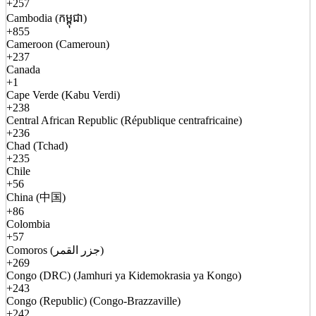
+257
Cambodia (កម្ពុជា)
+855
Cameroon (Cameroun)
+237
Canada
+1
Cape Verde (Kabu Verdi)
+238
Central African Republic (République centrafricaine)
+236
Chad (Tchad)
+235
Chile
+56
China (中国)
+86
Colombia
+57
Comoros (جزر القمر)
+269
Congo (DRC) (Jamhuri ya Kidemokrasia ya Kongo)
+243
Congo (Republic) (Congo-Brazzaville)
+242