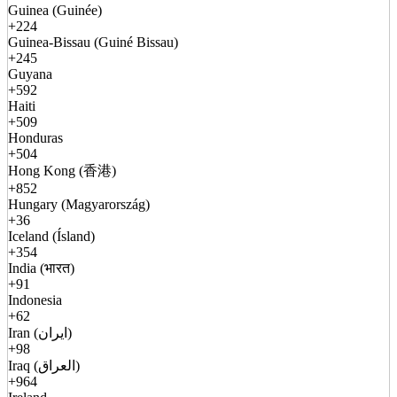
Guinea (Guinée)
+224
Guinea-Bissau (Guiné Bissau)
+245
Guyana
+592
Haiti
+509
Honduras
+504
Hong Kong (香港)
+852
Hungary (Magyarország)
+36
Iceland (Ísland)
+354
India (भारत)
+91
Indonesia
+62
Iran (ایران)
+98
Iraq (العراق)
+964