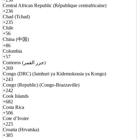
Central African Republic (République centrafricaine)
+236
Chad (Tchad)
+235
Chile
+56
China (中国)
+86
Colombia
+57
Comoros (جزر القمر)
+269
Congo (DRC) (Jamhuri ya Kidemokrasia ya Kongo)
+243
Congo (Republic) (Congo-Brazzaville)
+242
Cook Islands
+682
Costa Rica
+506
Cote d’Ivoire
+225
Croatia (Hrvatska)
+385