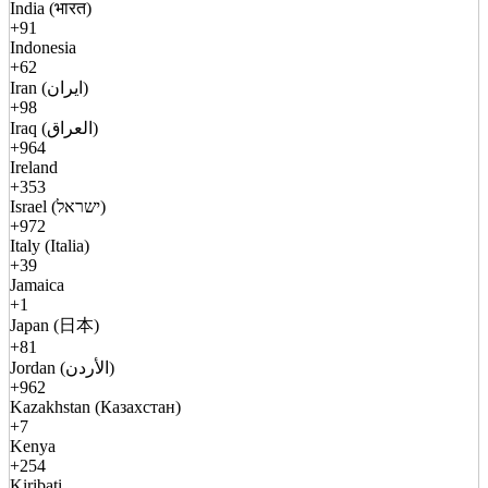
India (भारत)
+91
Indonesia
+62
Iran (ایران)
+98
Iraq (العراق)
+964
Ireland
+353
Israel (ישראל)
+972
Italy (Italia)
+39
Jamaica
+1
Japan (日本)
+81
Jordan (الأردن)
+962
Kazakhstan (Казахстан)
+7
Kenya
+254
Kiribati