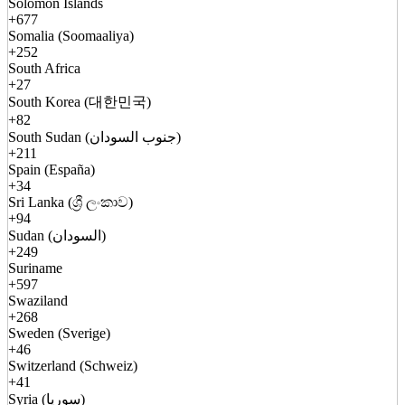
Solomon Islands
+677
Somalia (Soomaaliya)
+252
South Africa
+27
South Korea (대한민국)
+82
South Sudan (جنوب السودان)
+211
Spain (España)
+34
Sri Lanka (ශ්‍රී ලංකාව)
+94
Sudan (السودان)
+249
Suriname
+597
Swaziland
+268
Sweden (Sverige)
+46
Switzerland (Schweiz)
+41
Syria (سوريا)