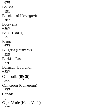
+975
Bolivia
+591
Bosnia and Herzegovina
+387
Botswana
+267
Brazil (Brasil)
+55
Brunei
+673
Bulgaria (България)
+359
Burkina Faso
+226
Burundi (Uburundi)
+257
Cambodia (កម្ពុជា)
+855
Cameroon (Cameroun)
+237
Canada
+1
Cape Verde (Kabu Verdi)
+238