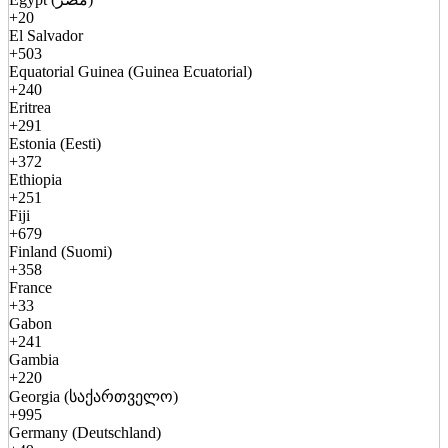
+20
El Salvador
+503
Equatorial Guinea (Guinea Ecuatorial)
+240
Eritrea
+291
Estonia (Eesti)
+372
Ethiopia
+251
Fiji
+679
Finland (Suomi)
+358
France
+33
Gabon
+241
Gambia
+220
Georgia (საქართველო)
+995
Germany (Deutschland)