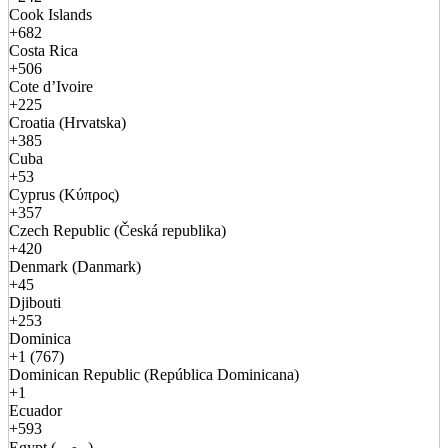
Cook Islands
+682
Costa Rica
+506
Cote d’Ivoire
+225
Croatia (Hrvatska)
+385
Cuba
+53
Cyprus (Κύπρος)
+357
Czech Republic (Česká republika)
+420
Denmark (Danmark)
+45
Djibouti
+253
Dominica
+1 (767)
Dominican Republic (República Dominicana)
+1
Ecuador
+593
Egypt (مصر)