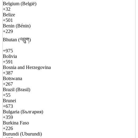
Belgium (België)
+32
Belize
+501
Benin (Bénin)
+229
Bhutan (འབྲུག)
+975
Bolivia
+591
Bosnia and Herzegovina
+387
Botswana
+267
Brazil (Brasil)
+55
Brunei
+673
Bulgaria (България)
+359
Burkina Faso
+226
Burundi (Uburundi)