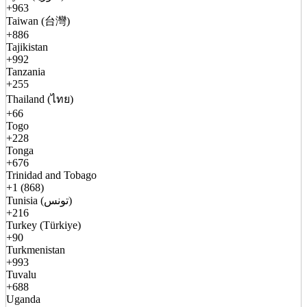
+963
Taiwan (台灣)
+886
Tajikistan
+992
Tanzania
+255
Thailand (ไทย)
+66
Togo
+228
Tonga
+676
Trinidad and Tobago
+1 (868)
Tunisia (تونس)
+216
Turkey (Türkiye)
+90
Turkmenistan
+993
Tuvalu
+688
Uganda