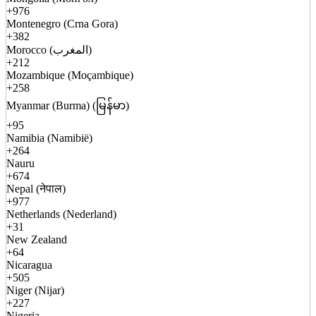
+976
Montenegro (Crna Gora)
+382
Morocco (المغرب)
+212
Mozambique (Moçambique)
+258
Myanmar (Burma) (မြန်မာ)
+95
Namibia (Namibië)
+264
Nauru
+674
Nepal (नेपाल)
+977
Netherlands (Nederland)
+31
New Zealand
+64
Nicaragua
+505
Niger (Nijar)
+227
Nigeria