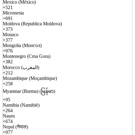
Mexico (México)
+521
Micronesia
+691
Moldova (Republica Moldova)
+373
Monaco
+377
Mongolia (Монгол)
+976
Montenegro (Crna Gora)
+382
Morocco (المغرب)
+212
Mozambique (Moçambique)
+258
Myanmar (Burma) (မြန်မာ)
+95
Namibia (Namibië)
+264
Nauru
+674
Nepal (नेपाल)
+977