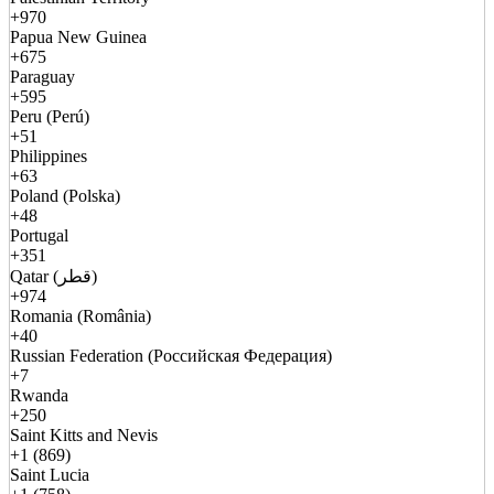
+970
Papua New Guinea
+675
Paraguay
+595
Peru (Perú)
+51
Philippines
+63
Poland (Polska)
+48
Portugal
+351
Qatar (قطر)
+974
Romania (România)
+40
Russian Federation (Российская Федерация)
+7
Rwanda
+250
Saint Kitts and Nevis
+1 (869)
Saint Lucia