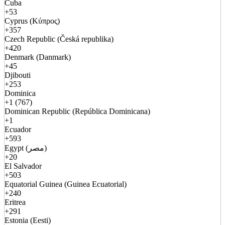
Cuba
+53
Cyprus (Κύπρος)
+357
Czech Republic (Česká republika)
+420
Denmark (Danmark)
+45
Djibouti
+253
Dominica
+1 (767)
Dominican Republic (República Dominicana)
+1
Ecuador
+593
Egypt (مصر)
+20
El Salvador
+503
Equatorial Guinea (Guinea Ecuatorial)
+240
Eritrea
+291
Estonia (Eesti)