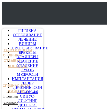
ГИГИЕНА
ОТБЕЛИВАНИЕ
ЛЕЧЕНИЕ
ВИНИРЫ
ПРОТЕЗИРОВАНИЕ
УСЛУГИ И ЦЕНЫ
БРЕКЕТЫ
О КЛИНИКЕ
ЭЛАЙНЕРЫ
ОТЗЫВЫ
УДАЛЕНИЕ
УДАЛЕНИЕ
КОНТАКТЫ
ЗУБОВ
МУДРОСТИ
ИМПЛАНТАЦИЯ
ЛАЗЕР
СПЕЦИАЛИСТЫ
ЛЕЧЕНИЕ ICON
ПРАЙС-ЛИСТ
ALL-ON-4/6
СИНУС-
Шолохова
ЛИФТИНГ
Висаитова
ДЕТСКАЯ