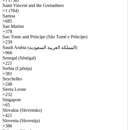
+1 (758)
Saint Vincent and the Grenadines
+1 (784)
Samoa
+685
San Marino
+378
Sao Tome and Principe (São Tomé e Príncipe)
+239
Saudi Arabia (المملكة العربية السعودية)
+966
Senegal (Sénégal)
+221
Serbia (Србија)
+381
Seychelles
+248
Sierra Leone
+232
Singapore
+65
Slovakia (Slovensko)
+421
Slovenia (Slovenija)
+386