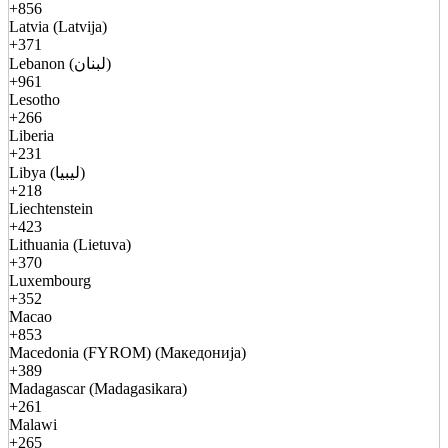
+856
Latvia (Latvija)
+371
Lebanon (لبنان)
+961
Lesotho
+266
Liberia
+231
Libya (ليبيا)
+218
Liechtenstein
+423
Lithuania (Lietuva)
+370
Luxembourg
+352
Macao
+853
Macedonia (FYROM) (Македонија)
+389
Madagascar (Madagasikara)
+261
Malawi
+265