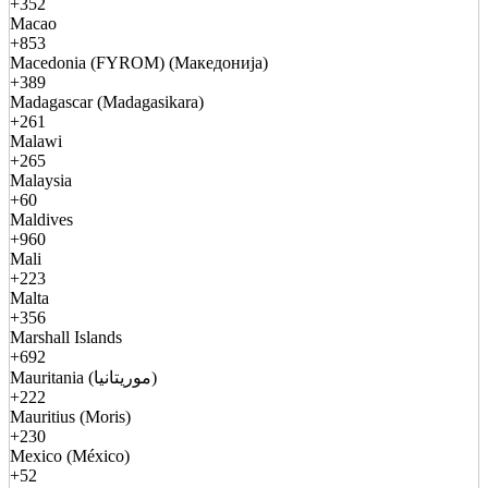
+352
Macao
+853
Macedonia (FYROM) (Македонија)
+389
Madagascar (Madagasikara)
+261
Malawi
+265
Malaysia
+60
Maldives
+960
Mali
+223
Malta
+356
Marshall Islands
+692
Mauritania (موريتانيا)
+222
Mauritius (Moris)
+230
Mexico (México)
+52