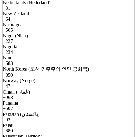
Netherlands (Nederland)
+31
New Zealand
+64
Nicaragua
+505
Niger (Nijar)
+227
Nigeria
+234
Niue
+683
North Korea (조선 민주주의 인민 공화국)
+850
Norway (Norge)
+47
Oman (عُمان)
+968
Panama
+507
Pakistan (پاکستان)
+92
Palau
+680
Palestinian Territory