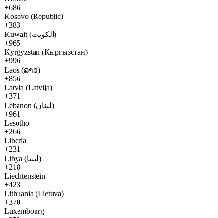
+686
Kosovo (Republic)
+383
Kuwait (الكويت)
+965
Kyrgyzstan (Кыргызстан)
+996
Laos (ລາວ)
+856
Latvia (Latvija)
+371
Lebanon (لبنان)
+961
Lesotho
+266
Liberia
+231
Libya (ليبيا)
+218
Liechtenstein
+423
Lithuania (Lietuva)
+370
Luxembourg