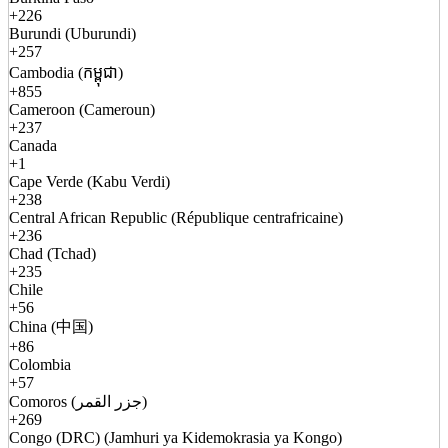
+226
Burundi (Uburundi)
+257
Cambodia (កម្ពុជា)
+855
Cameroon (Cameroun)
+237
Canada
+1
Cape Verde (Kabu Verdi)
+238
Central African Republic (République centrafricaine)
+236
Chad (Tchad)
+235
Chile
+56
China (中国)
+86
Colombia
+57
Comoros (جزر القمر)
+269
Congo (DRC) (Jamhuri ya Kidemokrasia ya Kongo)