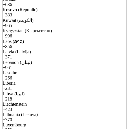
+686
Kosovo (Republic)
+383
Kuwait (الكويت)
+965
Kyrgyzstan (Кыргызстан)
+996
Laos (ລາວ)
+856
Latvia (Latvija)
+371
Lebanon (لبنان)
+961
Lesotho
+266
Liberia
+231
Libya (ليبيا)
+218
Liechtenstein
+423
Lithuania (Lietuva)
+370
Luxembourg