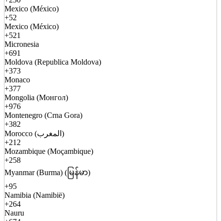
Mexico (México)
+52
Mexico (México)
+521
Micronesia
+691
Moldova (Republica Moldova)
+373
Monaco
+377
Mongolia (Монгол)
+976
Montenegro (Crna Gora)
+382
Morocco (المغرب)
+212
Mozambique (Moçambique)
+258
Myanmar (Burma) (မြန်မာ)
+95
Namibia (Namibië)
+264
Nauru