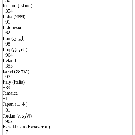
+36
Iceland (Ísland)
+354
India (भारत)
+91
Indonesia
+62
Iran (ایران)
+98
Iraq (العراق)
+964
Ireland
+353
Israel (ישראל)
+972
Italy (Italia)
+39
Jamaica
+1
Japan (日本)
+81
Jordan (الأردن)
+962
Kazakhstan (Казахстан)
+7