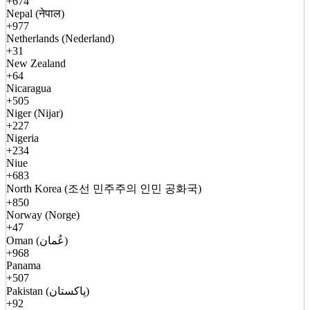
+674
Nepal (नेपाल)
+977
Netherlands (Nederland)
+31
New Zealand
+64
Nicaragua
+505
Niger (Nijar)
+227
Nigeria
+234
Niue
+683
North Korea (조선 민주주의 인민 공화국)
+850
Norway (Norge)
+47
Oman (عُمان)
+968
Panama
+507
Pakistan (پاکستان)
+92