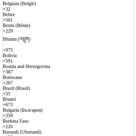
Belgium (België)
+32
Belize
+501
Benin (Bénin)
+229
Bhutan (འབྲུག)
+975
Bolivia
+591
Bosnia and Herzegovina
+387
Botswana
+267
Brazil (Brasil)
+55
Brunei
+673
Bulgaria (България)
+359
Burkina Faso
+226
Burundi (Uburundi)