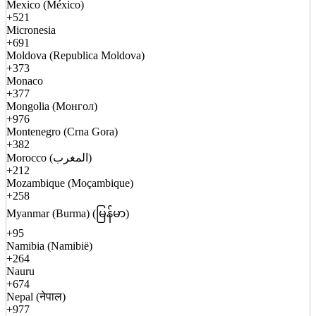
Mexico (México)
+521
Micronesia
+691
Moldova (Republica Moldova)
+373
Monaco
+377
Mongolia (Монгол)
+976
Montenegro (Crna Gora)
+382
Morocco (المغرب)
+212
Mozambique (Moçambique)
+258
Myanmar (Burma) (မြန်မာ)
+95
Namibia (Namibië)
+264
Nauru
+674
Nepal (नेपाल)
+977