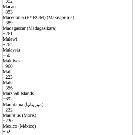
+352
Macao
+853
Macedonia (FYROM) (Македонија)
+389
Madagascar (Madagasikara)
+261
Malawi
+265
Malaysia
+60
Maldives
+960
Mali
+223
Malta
+356
Marshall Islands
+692
Mauritania (موريتانيا)
+222
Mauritius (Moris)
+230
Mexico (México)
+52