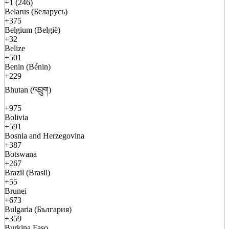
+1 (246)
Belarus (Беларусь)
+375
Belgium (België)
+32
Belize
+501
Benin (Bénin)
+229
Bhutan (འབྲུག)
+975
Bolivia
+591
Bosnia and Herzegovina
+387
Botswana
+267
Brazil (Brasil)
+55
Brunei
+673
Bulgaria (България)
+359
Burkina Faso