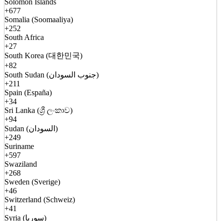
Solomon Islands
+677
Somalia (Soomaaliya)
+252
South Africa
+27
South Korea (대한민국)
+82
South Sudan (جنوب السودان)
+211
Spain (España)
+34
Sri Lanka (ශ්‍රී ලංකාව)
+94
Sudan (السودان)
+249
Suriname
+597
Swaziland
+268
Sweden (Sverige)
+46
Switzerland (Schweiz)
+41
Syria (سوريا)