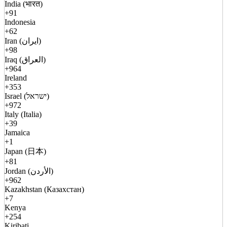
India (भारत)
+91
Indonesia
+62
Iran (ایران)
+98
Iraq (العراق)
+964
Ireland
+353
Israel (ישראל)
+972
Italy (Italia)
+39
Jamaica
+1
Japan (日本)
+81
Jordan (الأردن)
+962
Kazakhstan (Казахстан)
+7
Kenya
+254
Kiribati