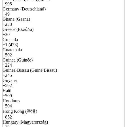
+995
Germany (Deutschland)
+49
Ghana (Gaana)
+233
Greece (Ελλάδα)
+30
Grenada
+1 (473)
Guatemala
+502
Guinea (Guinée)
+224
Guinea-Bissau (Guiné Bissau)
+245
Guyana
+592
Haiti
+509
Honduras
+504
Hong Kong (香港)
+852
Hungary (Magyarország)