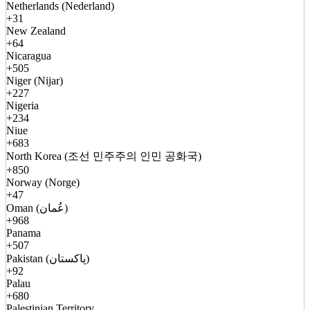
Netherlands (Nederland)
+31
New Zealand
+64
Nicaragua
+505
Niger (Nijar)
+227
Nigeria
+234
Niue
+683
North Korea (조선 민주주의 인민 공화국)
+850
Norway (Norge)
+47
Oman (عُمان)
+968
Panama
+507
Pakistan (پاکستان)
+92
Palau
+680
Palestinian Territory