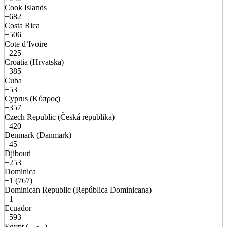
Cook Islands
+682
Costa Rica
+506
Cote d’Ivoire
+225
Croatia (Hrvatska)
+385
Cuba
+53
Cyprus (Κύπρος)
+357
Czech Republic (Česká republika)
+420
Denmark (Danmark)
+45
Djibouti
+253
Dominica
+1 (767)
Dominican Republic (República Dominicana)
+1
Ecuador
+593
Egypt (مصر)