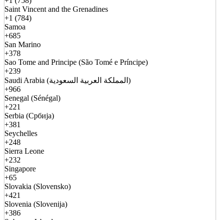
+1 (758)
Saint Vincent and the Grenadines
+1 (784)
Samoa
+685
San Marino
+378
Sao Tome and Principe (São Tomé e Príncipe)
+239
Saudi Arabia (المملكة العربية السعودية)
+966
Senegal (Sénégal)
+221
Serbia (Србија)
+381
Seychelles
+248
Sierra Leone
+232
Singapore
+65
Slovakia (Slovensko)
+421
Slovenia (Slovenija)
+386