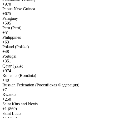
+970
Papua New Guinea
+675
Paraguay
+595
Peru (Perú)
+51
Philippines
+63
Poland (Polska)
+48
Portugal
+351
Qatar (قطر)
+974
Romania (România)
+40
Russian Federation (Российская Федерация)
+7
Rwanda
+250
Saint Kitts and Nevis
+1 (869)
Saint Lucia