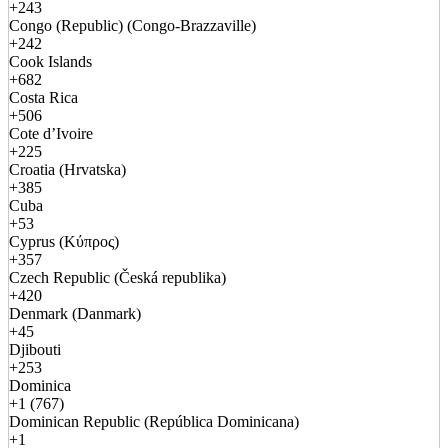
+243
Congo (Republic) (Congo-Brazzaville)
+242
Cook Islands
+682
Costa Rica
+506
Cote d’Ivoire
+225
Croatia (Hrvatska)
+385
Cuba
+53
Cyprus (Κύπρος)
+357
Czech Republic (Česká republika)
+420
Denmark (Danmark)
+45
Djibouti
+253
Dominica
+1 (767)
Dominican Republic (República Dominicana)
+1