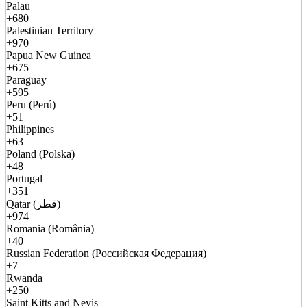
Palau
+680
Palestinian Territory
+970
Papua New Guinea
+675
Paraguay
+595
Peru (Perú)
+51
Philippines
+63
Poland (Polska)
+48
Portugal
+351
Qatar (قطر)
+974
Romania (România)
+40
Russian Federation (Российская Федерация)
+7
Rwanda
+250
Saint Kitts and Nevis