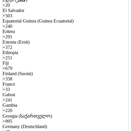
+20
El Salvador
+503
Equatorial Guinea (Guinea Ecuatorial)
+240
Eritrea
+291
Estonia (Eesti)
+372
Ethiopia
+251
Fiji
+679
Finland (Suomi)
+358
France
+33
Gabon
+241
Gambia
+220
Georgia (საქართველო)
+995
Germany (Deutschland)