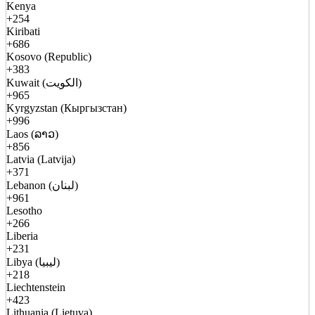
Kenya
+254
Kiribati
+686
Kosovo (Republic)
+383
Kuwait (الكويت)
+965
Kyrgyzstan (Кыргызстан)
+996
Laos (ລາວ)
+856
Latvia (Latvija)
+371
Lebanon (لبنان)
+961
Lesotho
+266
Liberia
+231
Libya (ليبيا)
+218
Liechtenstein
+423
Lithuania (Lietuva)