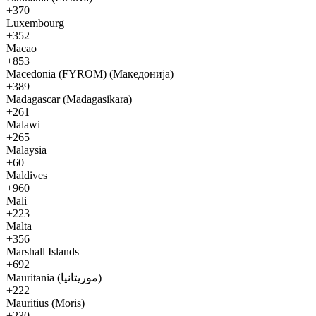
+370
Luxembourg
+352
Macao
+853
Macedonia (FYROM) (Македонија)
+389
Madagascar (Madagasikara)
+261
Malawi
+265
Malaysia
+60
Maldives
+960
Mali
+223
Malta
+356
Marshall Islands
+692
Mauritania (موريتانيا)
+222
Mauritius (Moris)
+230