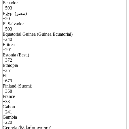
Ecuador
+593
Egypt (مصر)
+20
El Salvador
+503
Equatorial Guinea (Guinea Ecuatorial)
+240
Eritrea
+291
Estonia (Eesti)
+372
Ethiopia
+251
Fiji
+679
Finland (Suomi)
+358
France
+33
Gabon
+241
Gambia
+220
Georgia (საქართველო)