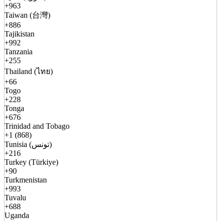
+963
Taiwan (台灣)
+886
Tajikistan
+992
Tanzania
+255
Thailand (ไทย)
+66
Togo
+228
Tonga
+676
Trinidad and Tobago
+1 (868)
Tunisia (تونس)
+216
Turkey (Türkiye)
+90
Turkmenistan
+993
Tuvalu
+688
Uganda