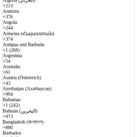
Algeria (الجزائر)
+213
Andorra
+376
Angola
+244
Armenia (Հայաստան)
+374
Antigua and Barbuda
+1 (268)
Argentina
+54
Australia
+61
Austria (Österreich)
+43
Azerbaijan (Azərbaycan)
+994
Bahamas
+1 (242)
Bahrain (البحرين)
+973
Bangladesh (বাংলাদেশ)
+880
Barbados