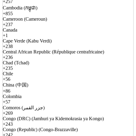
+257
Cambodia (កម្ពុជា)
+855
Cameroon (Cameroun)
+237
Canada
+1
Cape Verde (Kabu Verdi)
+238
Central African Republic (République centrafricaine)
+236
Chad (Tchad)
+235
Chile
+56
China (中国)
+86
Colombia
+57
Comoros (جزر القمر)
+269
Congo (DRC) (Jamhuri ya Kidemokrasia ya Kongo)
+243
Congo (Republic) (Congo-Brazzaville)
+242