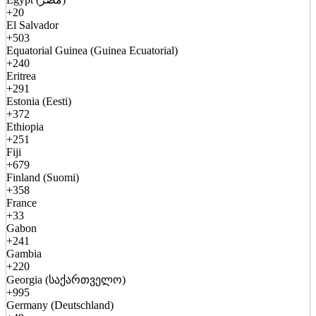
+20
El Salvador
+503
Equatorial Guinea (Guinea Ecuatorial)
+240
Eritrea
+291
Estonia (Eesti)
+372
Ethiopia
+251
Fiji
+679
Finland (Suomi)
+358
France
+33
Gabon
+241
Gambia
+220
Georgia (საქართველო)
+995
Germany (Deutschland)