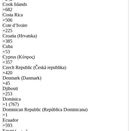
Cook Islands
+682
Costa Rica
+506
Cote d’Ivoire
+225
Croatia (Hrvatska)
+385
Cuba
+53
Cyprus (Κύπρος)
+357
Czech Republic (Česká republika)
+420
Denmark (Danmark)
+45
Djibouti
+253
Dominica
+1 (767)
Dominican Republic (República Dominicana)
+1
Ecuador
+593
Egypt (مصر)