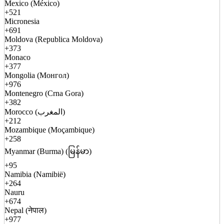
Mexico (México)
+521
Micronesia
+691
Moldova (Republica Moldova)
+373
Monaco
+377
Mongolia (Монгол)
+976
Montenegro (Crna Gora)
+382
Morocco (المغرب)
+212
Mozambique (Moçambique)
+258
Myanmar (Burma) (မြန်မာ)
+95
Namibia (Namibië)
+264
Nauru
+674
Nepal (नेपाल)
+977