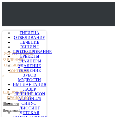
ГИГИЕНА
ОТБЕЛИВАНИЕ
ЛЕЧЕНИЕ
ВИНИРЫ
ПРОТЕЗИРОВАНИЕ
УСЛУГИ И ЦЕНЫ
БРЕКЕТЫ
О КЛИНИКЕ
ЭЛАЙНЕРЫ
ОТЗЫВЫ
УДАЛЕНИЕ
УДАЛЕНИЕ
КОНТАКТЫ
ЗУБОВ
МУДРОСТИ
ИМПЛАНТАЦИЯ
ЛАЗЕР
СПЕЦИАЛИСТЫ
ЛЕЧЕНИЕ ICON
ПРАЙС-ЛИСТ
ALL-ON-4/6
СИНУС-
Шолохова
ЛИФТИНГ
Висаитова
ДЕТСКАЯ