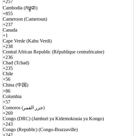
+257
Cambodia (កម្ពុជា)
+855
Cameroon (Cameroun)
+237
Canada
+1
Cape Verde (Kabu Verdi)
+238
Central African Republic (République centrafricaine)
+236
Chad (Tchad)
+235
Chile
+56
China (中国)
+86
Colombia
+57
Comoros (جزر القمر)
+269
Congo (DRC) (Jamhuri ya Kidemokrasia ya Kongo)
+243
Congo (Republic) (Congo-Brazzaville)
+242