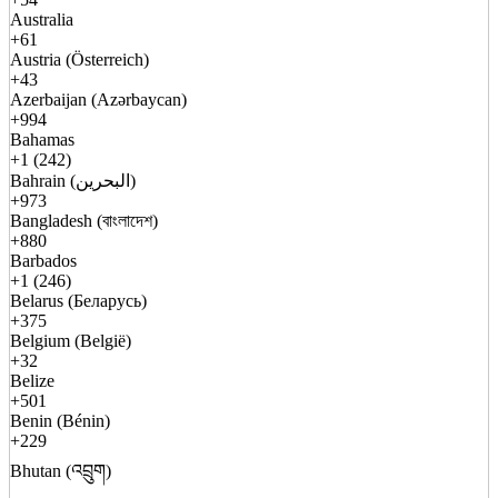
Australia
+61
Austria (Österreich)
+43
Azerbaijan (Azərbaycan)
+994
Bahamas
+1 (242)
Bahrain (البحرين)
+973
Bangladesh (বাংলাদেশ)
+880
Barbados
+1 (246)
Belarus (Беларусь)
+375
Belgium (België)
+32
Belize
+501
Benin (Bénin)
+229
Bhutan (འབྲུག)