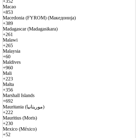
+352
Macao
+853
Macedonia (FYROM) (Македонија)
+389
Madagascar (Madagasikara)
+261
Malawi
+265
Malaysia
+60
Maldives
+960
Mali
+223
Malta
+356
Marshall Islands
+692
Mauritania (موريتانيا)
+222
Mauritius (Moris)
+230
Mexico (México)
+52