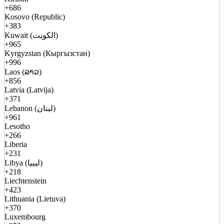
+686
Kosovo (Republic)
+383
Kuwait (الكويت)
+965
Kyrgyzstan (Кыргызстан)
+996
Laos (ລາວ)
+856
Latvia (Latvija)
+371
Lebanon (لبنان)
+961
Lesotho
+266
Liberia
+231
Libya (ليبيا)
+218
Liechtenstein
+423
Lithuania (Lietuva)
+370
Luxembourg