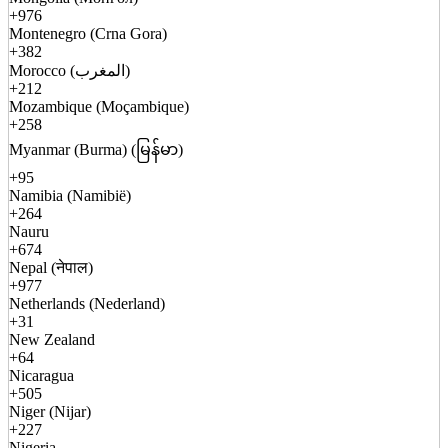
+976
Montenegro (Crna Gora)
+382
Morocco (المغرب)
+212
Mozambique (Moçambique)
+258
Myanmar (Burma) (မြန်မာ)
+95
Namibia (Namibië)
+264
Nauru
+674
Nepal (नेपाल)
+977
Netherlands (Nederland)
+31
New Zealand
+64
Nicaragua
+505
Niger (Nijar)
+227
Nigeria