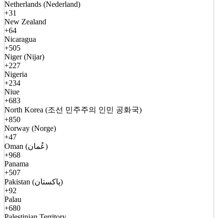
Netherlands (Nederland)
+31
New Zealand
+64
Nicaragua
+505
Niger (Nijar)
+227
Nigeria
+234
Niue
+683
North Korea (조선 민주주의 인민 공화국)
+850
Norway (Norge)
+47
Oman (عُمان)
+968
Panama
+507
Pakistan (پاکستان)
+92
Palau
+680
Palestinian Territory