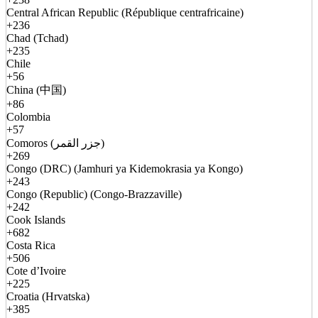
Central African Republic (République centrafricaine)
+236
Chad (Tchad)
+235
Chile
+56
China (中国)
+86
Colombia
+57
Comoros (جزر القمر)
+269
Congo (DRC) (Jamhuri ya Kidemokrasia ya Kongo)
+243
Congo (Republic) (Congo-Brazzaville)
+242
Cook Islands
+682
Costa Rica
+506
Cote d’Ivoire
+225
Croatia (Hrvatska)
+385