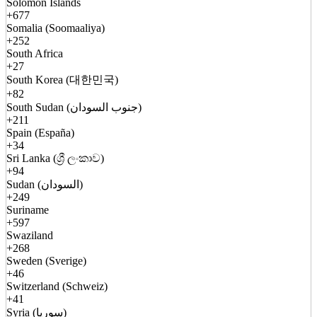
Solomon Islands
+677
Somalia (Soomaaliya)
+252
South Africa
+27
South Korea (대한민국)
+82
South Sudan (جنوب السودان)
+211
Spain (España)
+34
Sri Lanka (ශ්‍රී ලංකාව)
+94
Sudan (السودان)
+249
Suriname
+597
Swaziland
+268
Sweden (Sverige)
+46
Switzerland (Schweiz)
+41
Syria (سوريا)