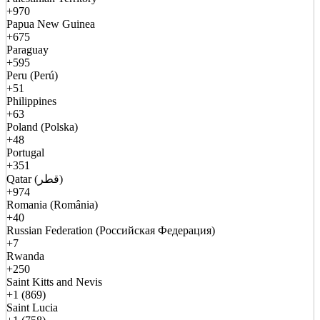
+970
Papua New Guinea
+675
Paraguay
+595
Peru (Perú)
+51
Philippines
+63
Poland (Polska)
+48
Portugal
+351
Qatar (قطر)
+974
Romania (România)
+40
Russian Federation (Российская Федерация)
+7
Rwanda
+250
Saint Kitts and Nevis
+1 (869)
Saint Lucia