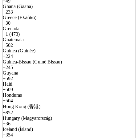
+49
Ghana (Gaana)
+233
Greece (Ελλάδα)
+30
Grenada
+1 (473)
Guatemala
+502
Guinea (Guinée)
+224
Guinea-Bissau (Guiné Bissau)
+245
Guyana
+592
Haiti
+509
Honduras
+504
Hong Kong (香港)
+852
Hungary (Magyarország)
+36
Iceland (Ísland)
+354