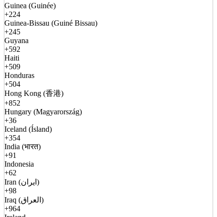
Guinea (Guinée)
+224
Guinea-Bissau (Guiné Bissau)
+245
Guyana
+592
Haiti
+509
Honduras
+504
Hong Kong (香港)
+852
Hungary (Magyarország)
+36
Iceland (Ísland)
+354
India (भारत)
+91
Indonesia
+62
Iran (ایران)
+98
Iraq (العراق)
+964