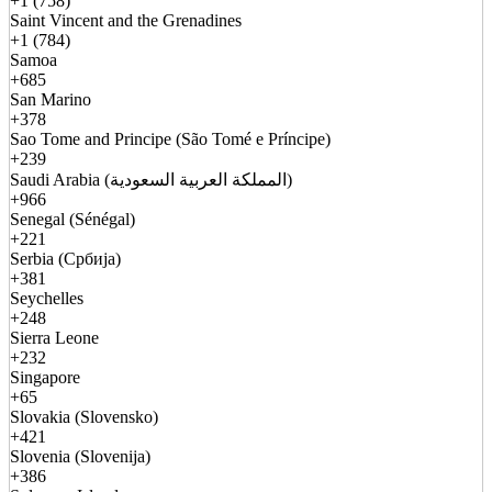
+1 (758)
Saint Vincent and the Grenadines
+1 (784)
Samoa
+685
San Marino
+378
Sao Tome and Principe (São Tomé e Príncipe)
+239
Saudi Arabia (المملكة العربية السعودية)
+966
Senegal (Sénégal)
+221
Serbia (Србија)
+381
Seychelles
+248
Sierra Leone
+232
Singapore
+65
Slovakia (Slovensko)
+421
Slovenia (Slovenija)
+386