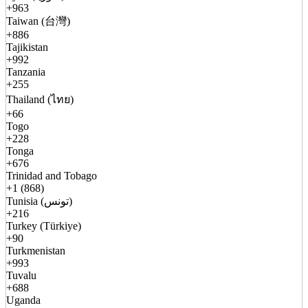
+963
Taiwan (台灣)
+886
Tajikistan
+992
Tanzania
+255
Thailand (ไทย)
+66
Togo
+228
Tonga
+676
Trinidad and Tobago
+1 (868)
Tunisia (تونس)
+216
Turkey (Türkiye)
+90
Turkmenistan
+993
Tuvalu
+688
Uganda