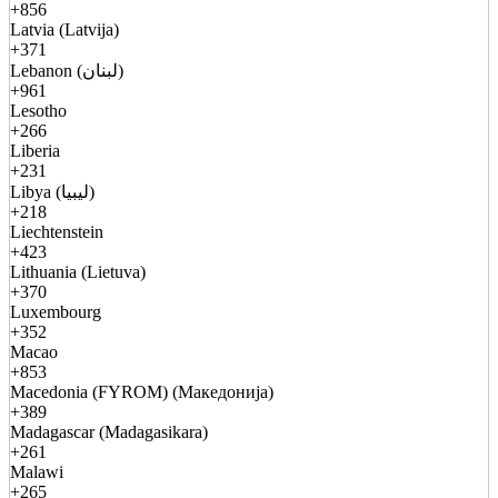
+856
Latvia (Latvija)
+371
Lebanon (لبنان)
+961
Lesotho
+266
Liberia
+231
Libya (ليبيا)
+218
Liechtenstein
+423
Lithuania (Lietuva)
+370
Luxembourg
+352
Macao
+853
Macedonia (FYROM) (Македонија)
+389
Madagascar (Madagasikara)
+261
Malawi
+265