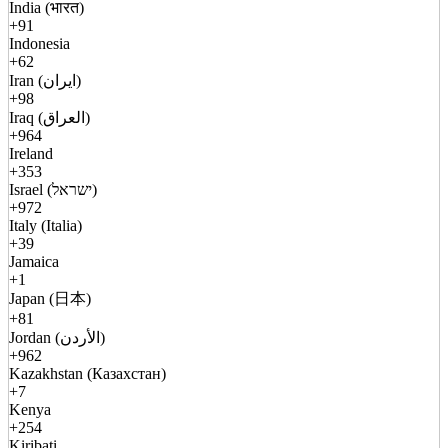
India (भारत)
+91
Indonesia
+62
Iran (ایران)
+98
Iraq (العراق)
+964
Ireland
+353
Israel (ישראל)
+972
Italy (Italia)
+39
Jamaica
+1
Japan (日本)
+81
Jordan (الأردن)
+962
Kazakhstan (Казахстан)
+7
Kenya
+254
Kiribati