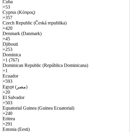
Cuba
+53
Cyprus (Κύπρος)
+357
Czech Republic (Česká republika)
+420
Denmark (Danmark)
+45
Djibouti
+253
Dominica
+1 (767)
Dominican Republic (República Dominicana)
+1
Ecuador
+593
Egypt (مصر)
+20
El Salvador
+503
Equatorial Guinea (Guinea Ecuatorial)
+240
Eritrea
+291
Estonia (Eesti)