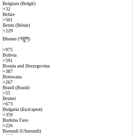
Belgium (België)
+32
Belize
+501
Benin (Bénin)
+229
Bhutan (འབྲུག)
+975
Bolivia
+591
Bosnia and Herzegovina
+387
Botswana
+267
Brazil (Brasil)
+55
Brunei
+673
Bulgaria (България)
+359
Burkina Faso
+226
Burundi (Uburundi)