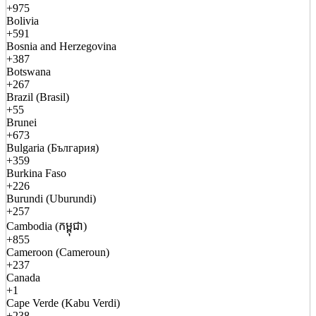
+975
Bolivia
+591
Bosnia and Herzegovina
+387
Botswana
+267
Brazil (Brasil)
+55
Brunei
+673
Bulgaria (България)
+359
Burkina Faso
+226
Burundi (Uburundi)
+257
Cambodia (កម្ពុជា)
+855
Cameroon (Cameroun)
+237
Canada
+1
Cape Verde (Kabu Verdi)
+238