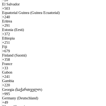
El Salvador
+503
Equatorial Guinea (Guinea Ecuatorial)
+240
Eritrea
+291
Estonia (Eesti)
+372
Ethiopia
+251
Fiji
+679
Finland (Suomi)
+358
France
+33
Gabon
+241
Gambia
+220
Georgia (საქართველო)
+995
Germany (Deutschland)
+49