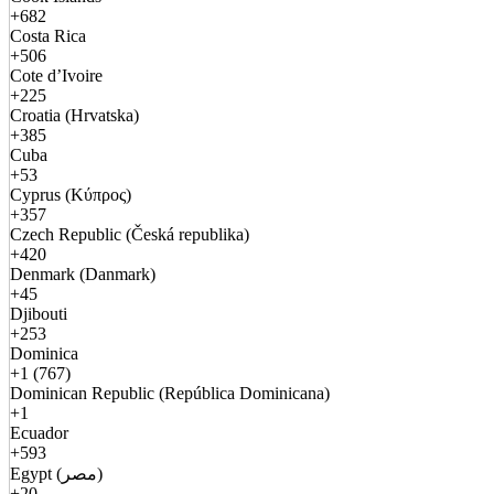
+682
Costa Rica
+506
Cote d’Ivoire
+225
Croatia (Hrvatska)
+385
Cuba
+53
Cyprus (Κύπρος)
+357
Czech Republic (Česká republika)
+420
Denmark (Danmark)
+45
Djibouti
+253
Dominica
+1 (767)
Dominican Republic (República Dominicana)
+1
Ecuador
+593
Egypt (مصر)
+20