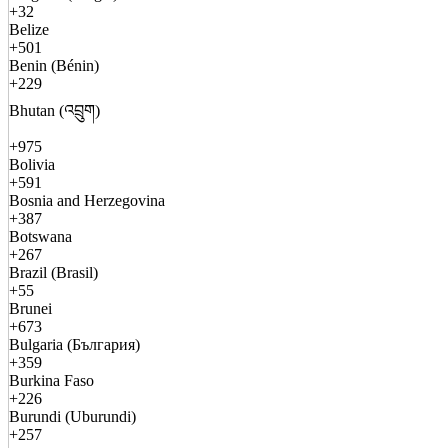
+32
Belize
+501
Benin (Bénin)
+229
Bhutan (འབྲུག)
+975
Bolivia
+591
Bosnia and Herzegovina
+387
Botswana
+267
Brazil (Brasil)
+55
Brunei
+673
Bulgaria (България)
+359
Burkina Faso
+226
Burundi (Uburundi)
+257