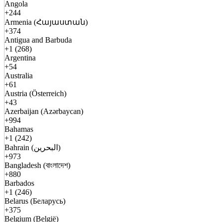
Angola
+244
Armenia (Հայաստան)
+374
Antigua and Barbuda
+1 (268)
Argentina
+54
Australia
+61
Austria (Österreich)
+43
Azerbaijan (Azərbaycan)
+994
Bahamas
+1 (242)
Bahrain (البحرين)
+973
Bangladesh (বাংলাদেশ)
+880
Barbados
+1 (246)
Belarus (Беларусь)
+375
Belgium (België)