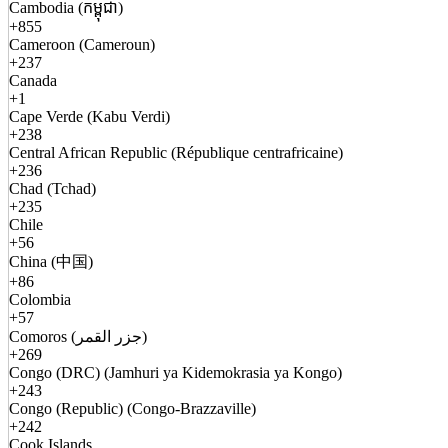
Cambodia (កម្ពុជា)
+855
Cameroon (Cameroun)
+237
Canada
+1
Cape Verde (Kabu Verdi)
+238
Central African Republic (République centrafricaine)
+236
Chad (Tchad)
+235
Chile
+56
China (中国)
+86
Colombia
+57
Comoros (جزر القمر)
+269
Congo (DRC) (Jamhuri ya Kidemokrasia ya Kongo)
+243
Congo (Republic) (Congo-Brazzaville)
+242
Cook Islands