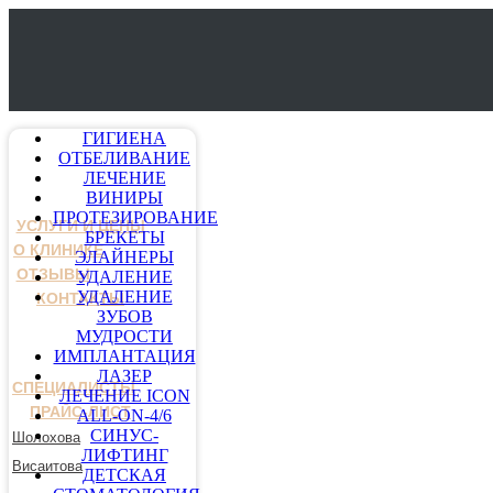
ГИГИЕНА
ОТБЕЛИВАНИЕ
ЛЕЧЕНИЕ
ВИНИРЫ
ПРОТЕЗИРОВАНИЕ
УСЛУГИ И ЦЕНЫ
БРЕКЕТЫ
О КЛИНИКЕ
ЭЛАЙНЕРЫ
ОТЗЫВЫ
УДАЛЕНИЕ
УДАЛЕНИЕ
КОНТАКТЫ
ЗУБОВ
МУДРОСТИ
ИМПЛАНТАЦИЯ
ЛАЗЕР
СПЕЦИАЛИСТЫ
ЛЕЧЕНИЕ ICON
ПРАЙС-ЛИСТ
ALL-ON-4/6
СИНУС-
Шолохова
ЛИФТИНГ
Висаитова
ДЕТСКАЯ