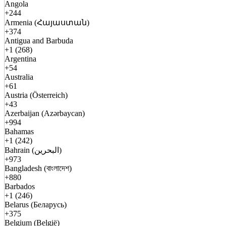
Angola
+244
Armenia (Հայաստան)
+374
Antigua and Barbuda
+1 (268)
Argentina
+54
Australia
+61
Austria (Österreich)
+43
Azerbaijan (Azərbaycan)
+994
Bahamas
+1 (242)
Bahrain (البحرين)
+973
Bangladesh (বাংলাদেশ)
+880
Barbados
+1 (246)
Belarus (Беларусь)
+375
Belgium (België)