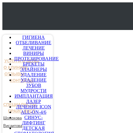
ГИГИЕНА
ОТБЕЛИВАНИЕ
ЛЕЧЕНИЕ
ВИНИРЫ
ПРОТЕЗИРОВАНИЕ
УСЛУГИ И ЦЕНЫ
БРЕКЕТЫ
О КЛИНИКЕ
ЭЛАЙНЕРЫ
ОТЗЫВЫ
УДАЛЕНИЕ
УДАЛЕНИЕ
КОНТАКТЫ
ЗУБОВ
МУДРОСТИ
ИМПЛАНТАЦИЯ
ЛАЗЕР
СПЕЦИАЛИСТЫ
ЛЕЧЕНИЕ ICON
ПРАЙС-ЛИСТ
ALL-ON-4/6
СИНУС-
Шолохова
ЛИФТИНГ
Висаитова
ДЕТСКАЯ