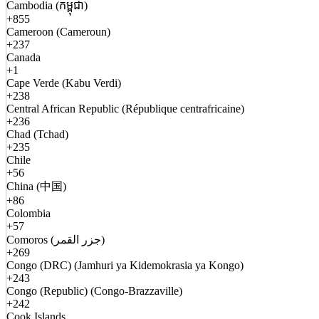
Cambodia (កម្ពុជា)
+855
Cameroon (Cameroun)
+237
Canada
+1
Cape Verde (Kabu Verdi)
+238
Central African Republic (République centrafricaine)
+236
Chad (Tchad)
+235
Chile
+56
China (中国)
+86
Colombia
+57
Comoros (جزر القمر)
+269
Congo (DRC) (Jamhuri ya Kidemokrasia ya Kongo)
+243
Congo (Republic) (Congo-Brazzaville)
+242
Cook Islands