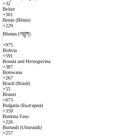
+32
Belize
+501
Benin (Bénin)
+229
Bhutan (འབྲུག)
+975
Bolivia
+591
Bosnia and Herzegovina
+387
Botswana
+267
Brazil (Brasil)
+55
Brunei
+673
Bulgaria (България)
+359
Burkina Faso
+226
Burundi (Uburundi)
+257