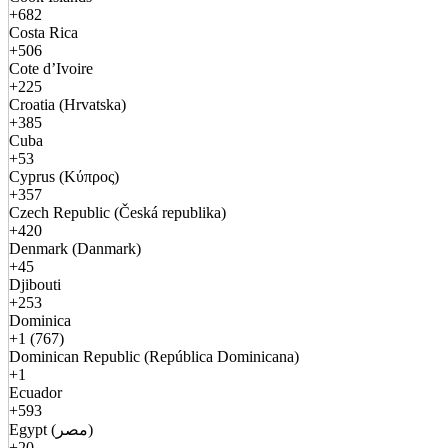
+682
Costa Rica
+506
Cote d’Ivoire
+225
Croatia (Hrvatska)
+385
Cuba
+53
Cyprus (Κύπρος)
+357
Czech Republic (Česká republika)
+420
Denmark (Danmark)
+45
Djibouti
+253
Dominica
+1 (767)
Dominican Republic (República Dominicana)
+1
Ecuador
+593
Egypt (مصر)
+20