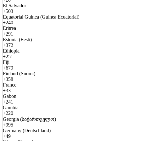
El Salvador
+503
Equatorial Guinea (Guinea Ecuatorial)
+240
Eritrea
+291
Estonia (Eesti)
+372
Ethiopia
+251
Fiji
+679
Finland (Suomi)
+358
France
+33
Gabon
+241
Gambia
+220
Georgia (საქართველო)
+995
Germany (Deutschland)
+49