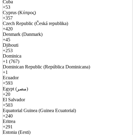
Cuba
+53
Cyprus (Κύπρος)
+357
Czech Republic (Česká republika)
+420
Denmark (Danmark)
+45
Djibouti
+253
Dominica
+1 (767)
Dominican Republic (República Dominicana)
+1
Ecuador
+593
Egypt (مصر)
+20
El Salvador
+503
Equatorial Guinea (Guinea Ecuatorial)
+240
Eritrea
+291
Estonia (Eesti)