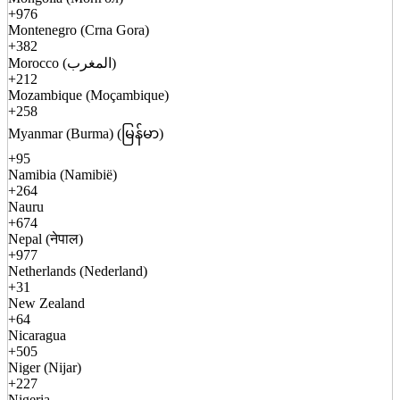
+976
Montenegro (Crna Gora)
+382
Morocco (المغرب)
+212
Mozambique (Moçambique)
+258
Myanmar (Burma) (မြန်မာ)
+95
Namibia (Namibië)
+264
Nauru
+674
Nepal (नेपाल)
+977
Netherlands (Nederland)
+31
New Zealand
+64
Nicaragua
+505
Niger (Nijar)
+227
Nigeria