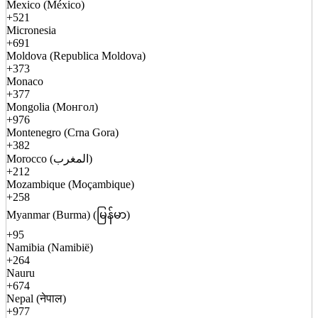
Mexico (México)
+521
Micronesia
+691
Moldova (Republica Moldova)
+373
Monaco
+377
Mongolia (Монгол)
+976
Montenegro (Crna Gora)
+382
Morocco (المغرب)
+212
Mozambique (Moçambique)
+258
Myanmar (Burma) (မြန်မာ)
+95
Namibia (Namibië)
+264
Nauru
+674
Nepal (नेपाल)
+977