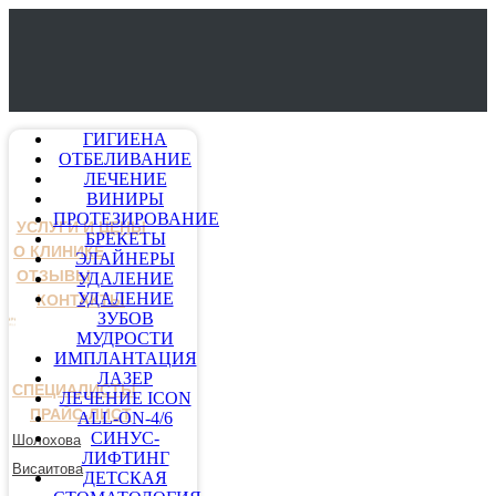
ГИГИЕНА
ОТБЕЛИВАНИЕ
ЛЕЧЕНИЕ
ВИНИРЫ
ПРОТЕЗИРОВАНИЕ
УСЛУГИ И ЦЕНЫ
БРЕКЕТЫ
О КЛИНИКЕ
ЭЛАЙНЕРЫ
ОТЗЫВЫ
УДАЛЕНИЕ
УДАЛЕНИЕ
КОНТАКТЫ
ЗУБОВ
МУДРОСТИ
ИМПЛАНТАЦИЯ
ЛАЗЕР
СПЕЦИАЛИСТЫ
ЛЕЧЕНИЕ ICON
ПРАЙС-ЛИСТ
ALL-ON-4/6
СИНУС-
Шолохова
ЛИФТИНГ
Висаитова
ДЕТСКАЯ