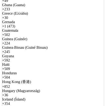
+49
Ghana (Gaana)
+233
Greece (Ελλάδα)
+30
Grenada
+1 (473)
Guatemala
+502
Guinea (Guinée)
+224
Guinea-Bissau (Guiné Bissau)
+245
Guyana
+592
Haiti
+509
Honduras
+504
Hong Kong (香港)
+852
Hungary (Magyarország)
+36
Iceland (Ísland)
+354