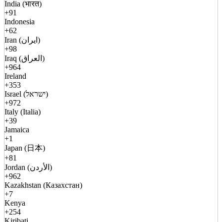
India (भारत)
+91
Indonesia
+62
Iran (ایران)
+98
Iraq (العراق)
+964
Ireland
+353
Israel (ישראל)
+972
Italy (Italia)
+39
Jamaica
+1
Japan (日本)
+81
Jordan (الأردن)
+962
Kazakhstan (Казахстан)
+7
Kenya
+254
Kiribati