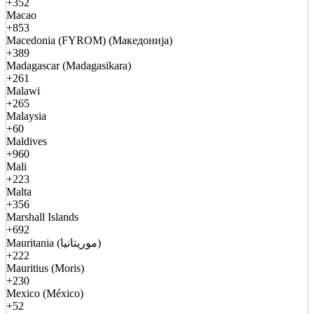
+352
Macao
+853
Macedonia (FYROM) (Македонија)
+389
Madagascar (Madagasikara)
+261
Malawi
+265
Malaysia
+60
Maldives
+960
Mali
+223
Malta
+356
Marshall Islands
+692
Mauritania (موريتانيا)
+222
Mauritius (Moris)
+230
Mexico (México)
+52