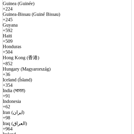
Guinea (Guinée)
+224
Guinea-Bissau (Guiné Bissau)
+245
Guyana
+592
Haiti
+509
Honduras
+504
Hong Kong (香港)
+852
Hungary (Magyarország)
+36
Iceland (Ísland)
+354
India (भारत)
+91
Indonesia
+62
Iran (ایران)
+98
Iraq (العراق)
+964