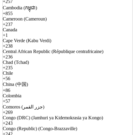
+257
Cambodia (កម្ពុជា)
+855
Cameroon (Cameroun)
+237
Canada
+1
Cape Verde (Kabu Verdi)
+238
Central African Republic (République centrafricaine)
+236
Chad (Tchad)
+235
Chile
+56
China (中国)
+86
Colombia
+57
Comoros (جزر القمر)
+269
Congo (DRC) (Jamhuri ya Kidemokrasia ya Kongo)
+243
Congo (Republic) (Congo-Brazzaville)
+242