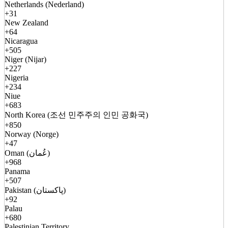
Netherlands (Nederland)
+31
New Zealand
+64
Nicaragua
+505
Niger (Nijar)
+227
Nigeria
+234
Niue
+683
North Korea (조선 민주주의 인민 공화국)
+850
Norway (Norge)
+47
Oman (عُمان)
+968
Panama
+507
Pakistan (پاکستان)
+92
Palau
+680
Palestinian Territory