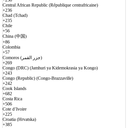
Central African Republic (République centrafricaine)
+236
Chad (Tchad)
+235
Chile
+56
China (中国)
+86
Colombia
+57
Comoros (جزر القمر)
+269
Congo (DRC) (Jamhuri ya Kidemokrasia ya Kongo)
+243
Congo (Republic) (Congo-Brazzaville)
+242
Cook Islands
+682
Costa Rica
+506
Cote d’Ivoire
+225
Croatia (Hrvatska)
+385