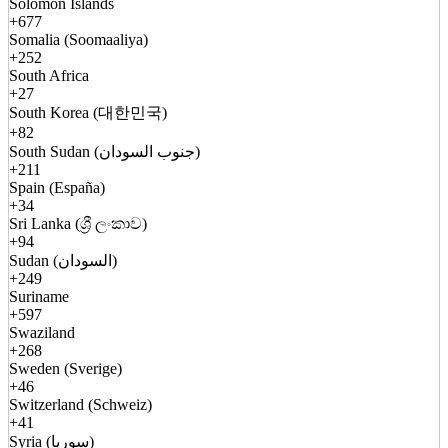
Solomon Islands
+677
Somalia (Soomaaliya)
+252
South Africa
+27
South Korea (대한민국)
+82
South Sudan (جنوب السودان)
+211
Spain (España)
+34
Sri Lanka (ශ්‍රී ලංකාව)
+94
Sudan (السودان)
+249
Suriname
+597
Swaziland
+268
Sweden (Sverige)
+46
Switzerland (Schweiz)
+41
Syria (سوريا)