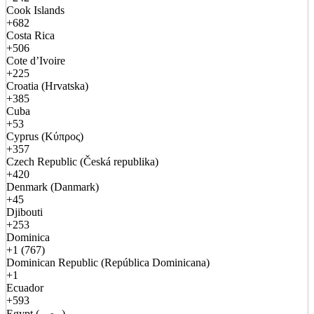
Cook Islands
+682
Costa Rica
+506
Cote d’Ivoire
+225
Croatia (Hrvatska)
+385
Cuba
+53
Cyprus (Κύπρος)
+357
Czech Republic (Česká republika)
+420
Denmark (Danmark)
+45
Djibouti
+253
Dominica
+1 (767)
Dominican Republic (República Dominicana)
+1
Ecuador
+593
Egypt (مصر)