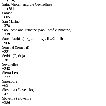
+1 (758)
Saint Vincent and the Grenadines
+1 (784)
Samoa
+685
San Marino
+378
Sao Tome and Principe (São Tomé e Príncipe)
+239
Saudi Arabia (المملكة العربية السعودية)
+966
Senegal (Sénégal)
+221
Serbia (Србија)
+381
Seychelles
+248
Sierra Leone
+232
Singapore
+65
Slovakia (Slovensko)
+421
Slovenia (Slovenija)
+386