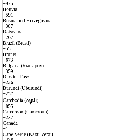
+975
Bolivia
+591
Bosnia and Herzegovina
+387
Botswana
+267
Brazil (Brasil)
+55
Brunei
+673
Bulgaria (България)
+359
Burkina Faso
+226
Burundi (Uburundi)
+257
Cambodia (កម្ពុជា)
+855
Cameroon (Cameroun)
+237
Canada
+1
Cape Verde (Kabu Verdi)
+238