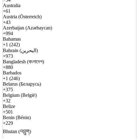
Australia
+61
Austria (Österreich)
+43
Azerbaijan (Azərbaycan)
+994
Bahamas
+1 (242)
Bahrain (البحرين)
+973
Bangladesh (বাংলাদেশ)
+880
Barbados
+1 (246)
Belarus (Беларусь)
+375
Belgium (België)
+32
Belize
+501
Benin (Bénin)
+229
Bhutan (འབྲུག)