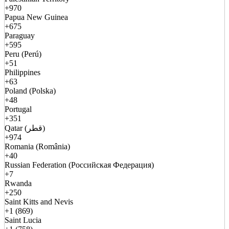
+970
Papua New Guinea
+675
Paraguay
+595
Peru (Perú)
+51
Philippines
+63
Poland (Polska)
+48
Portugal
+351
Qatar (قطر)
+974
Romania (România)
+40
Russian Federation (Российская Федерация)
+7
Rwanda
+250
Saint Kitts and Nevis
+1 (869)
Saint Lucia