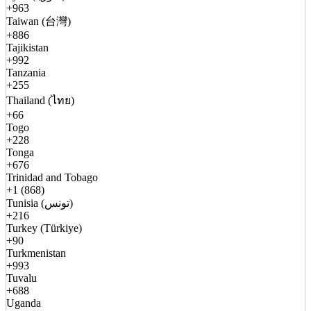
+963
Taiwan (台灣)
+886
Tajikistan
+992
Tanzania
+255
Thailand (ไทย)
+66
Togo
+228
Tonga
+676
Trinidad and Tobago
+1 (868)
Tunisia (تونس)
+216
Turkey (Türkiye)
+90
Turkmenistan
+993
Tuvalu
+688
Uganda