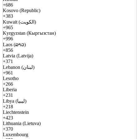
+686
Kosovo (Republic)
+383
Kuwait (الكويت)
+965
Kyrgyzstan (Кыргызстан)
+996
Laos (ລາວ)
+856
Latvia (Latvija)
+371
Lebanon (لبنان)
+961
Lesotho
+266
Liberia
+231
Libya (ليبيا)
+218
Liechtenstein
+423
Lithuania (Lietuva)
+370
Luxembourg