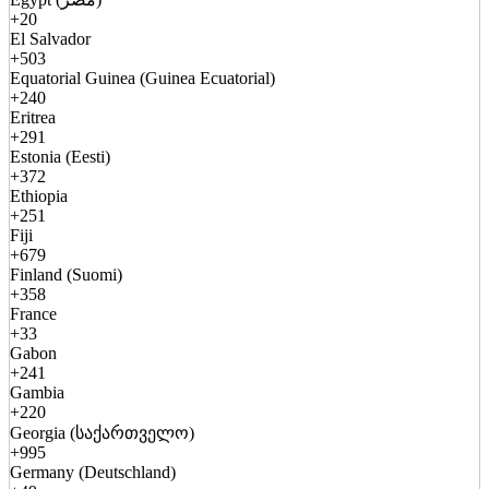
+20
El Salvador
+503
Equatorial Guinea (Guinea Ecuatorial)
+240
Eritrea
+291
Estonia (Eesti)
+372
Ethiopia
+251
Fiji
+679
Finland (Suomi)
+358
France
+33
Gabon
+241
Gambia
+220
Georgia (საქართველო)
+995
Germany (Deutschland)