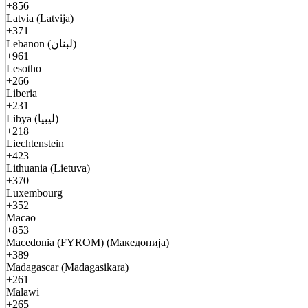
+856
Latvia (Latvija)
+371
Lebanon (لبنان)
+961
Lesotho
+266
Liberia
+231
Libya (ليبيا)
+218
Liechtenstein
+423
Lithuania (Lietuva)
+370
Luxembourg
+352
Macao
+853
Macedonia (FYROM) (Македонија)
+389
Madagascar (Madagasikara)
+261
Malawi
+265