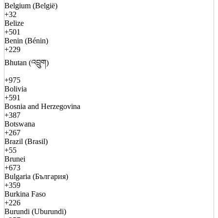
Belgium (België)
+32
Belize
+501
Benin (Bénin)
+229
Bhutan (འབྲུག)
+975
Bolivia
+591
Bosnia and Herzegovina
+387
Botswana
+267
Brazil (Brasil)
+55
Brunei
+673
Bulgaria (България)
+359
Burkina Faso
+226
Burundi (Uburundi)