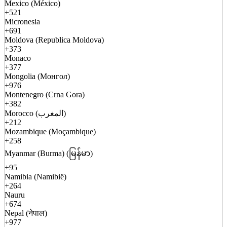
Mexico (México)
+521
Micronesia
+691
Moldova (Republica Moldova)
+373
Monaco
+377
Mongolia (Монгол)
+976
Montenegro (Crna Gora)
+382
Morocco (المغرب)
+212
Mozambique (Moçambique)
+258
Myanmar (Burma) (မြန်မာ)
+95
Namibia (Namibië)
+264
Nauru
+674
Nepal (नेपाल)
+977