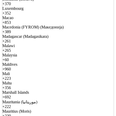
+370
Luxembourg
+352
Macao
+853
Macedonia (FYROM) (Македонија)
+389
Madagascar (Madagasikara)
+261
Malawi
+265
Malaysia
+60
Maldives
+960
Mali
+223
Malta
+356
Marshall Islands
+692
Mauritania (موريتانيا)
+222
Mauritius (Moris)
+230