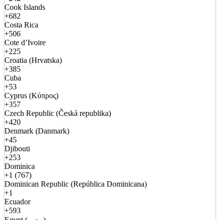
Cook Islands
+682
Costa Rica
+506
Cote d’Ivoire
+225
Croatia (Hrvatska)
+385
Cuba
+53
Cyprus (Κύπρος)
+357
Czech Republic (Česká republika)
+420
Denmark (Danmark)
+45
Djibouti
+253
Dominica
+1 (767)
Dominican Republic (República Dominicana)
+1
Ecuador
+593
Egypt (مصر)