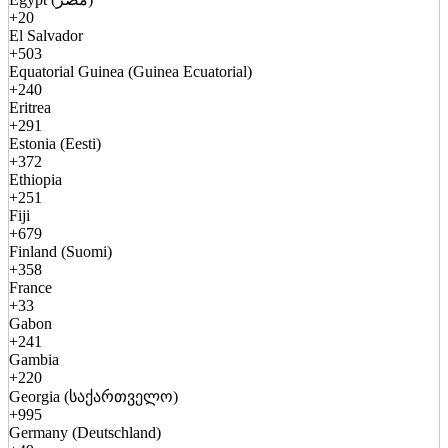
+20
El Salvador
+503
Equatorial Guinea (Guinea Ecuatorial)
+240
Eritrea
+291
Estonia (Eesti)
+372
Ethiopia
+251
Fiji
+679
Finland (Suomi)
+358
France
+33
Gabon
+241
Gambia
+220
Georgia (საქართველო)
+995
Germany (Deutschland)