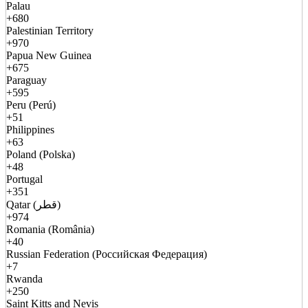
Palau
+680
Palestinian Territory
+970
Papua New Guinea
+675
Paraguay
+595
Peru (Perú)
+51
Philippines
+63
Poland (Polska)
+48
Portugal
+351
Qatar (قطر)
+974
Romania (România)
+40
Russian Federation (Российская Федерация)
+7
Rwanda
+250
Saint Kitts and Nevis