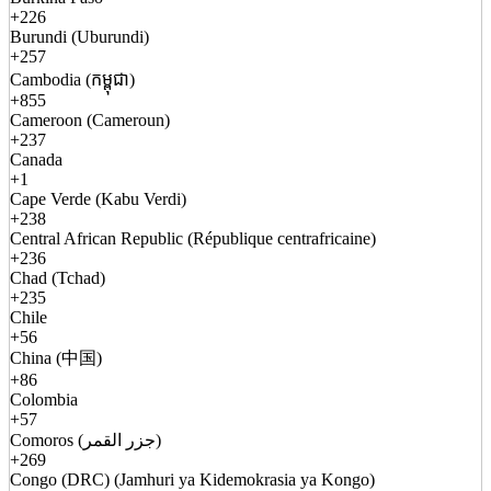
+226
Burundi (Uburundi)
+257
Cambodia (កម្ពុជា)
+855
Cameroon (Cameroun)
+237
Canada
+1
Cape Verde (Kabu Verdi)
+238
Central African Republic (République centrafricaine)
+236
Chad (Tchad)
+235
Chile
+56
China (中国)
+86
Colombia
+57
Comoros (جزر القمر)
+269
Congo (DRC) (Jamhuri ya Kidemokrasia ya Kongo)