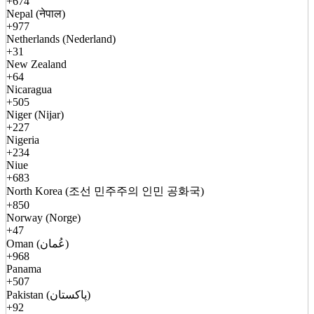
+674
Nepal (नेपाल)
+977
Netherlands (Nederland)
+31
New Zealand
+64
Nicaragua
+505
Niger (Nijar)
+227
Nigeria
+234
Niue
+683
North Korea (조선 민주주의 인민 공화국)
+850
Norway (Norge)
+47
Oman (عُمان)
+968
Panama
+507
Pakistan (پاکستان)
+92