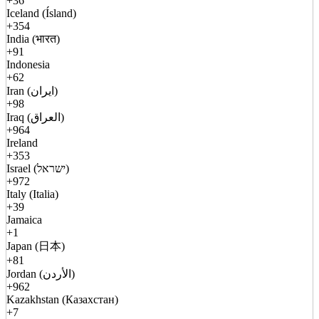
+36
Iceland (Ísland)
+354
India (भारत)
+91
Indonesia
+62
Iran (ایران)
+98
Iraq (العراق)
+964
Ireland
+353
Israel (ישראל)
+972
Italy (Italia)
+39
Jamaica
+1
Japan (日本)
+81
Jordan (الأردن)
+962
Kazakhstan (Казахстан)
+7