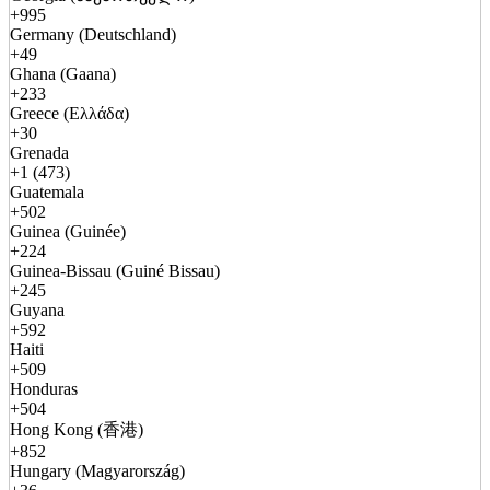
+995
Germany (Deutschland)
+49
Ghana (Gaana)
+233
Greece (Ελλάδα)
+30
Grenada
+1 (473)
Guatemala
+502
Guinea (Guinée)
+224
Guinea-Bissau (Guiné Bissau)
+245
Guyana
+592
Haiti
+509
Honduras
+504
Hong Kong (香港)
+852
Hungary (Magyarország)