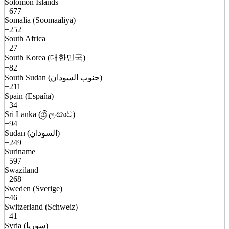
Solomon Islands
+677
Somalia (Soomaaliya)
+252
South Africa
+27
South Korea (대한민국)
+82
South Sudan (جنوب السودان)
+211
Spain (España)
+34
Sri Lanka (ශ්‍රී ලංකාව)
+94
Sudan (السودان)
+249
Suriname
+597
Swaziland
+268
Sweden (Sverige)
+46
Switzerland (Schweiz)
+41
Syria (سوريا)