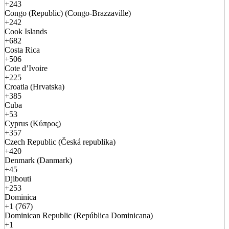
+243
Congo (Republic) (Congo-Brazzaville)
+242
Cook Islands
+682
Costa Rica
+506
Cote d’Ivoire
+225
Croatia (Hrvatska)
+385
Cuba
+53
Cyprus (Κύπρος)
+357
Czech Republic (Česká republika)
+420
Denmark (Danmark)
+45
Djibouti
+253
Dominica
+1 (767)
Dominican Republic (República Dominicana)
+1