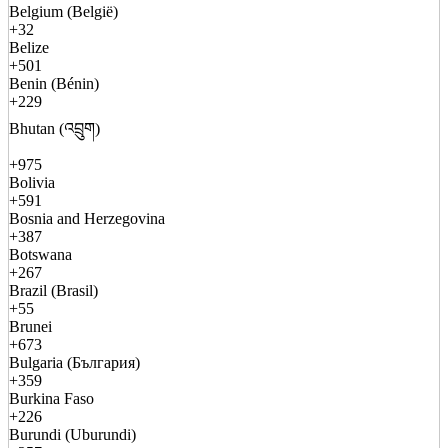
Belgium (België)
+32
Belize
+501
Benin (Bénin)
+229
Bhutan (འབྲུག)
+975
Bolivia
+591
Bosnia and Herzegovina
+387
Botswana
+267
Brazil (Brasil)
+55
Brunei
+673
Bulgaria (България)
+359
Burkina Faso
+226
Burundi (Uburundi)