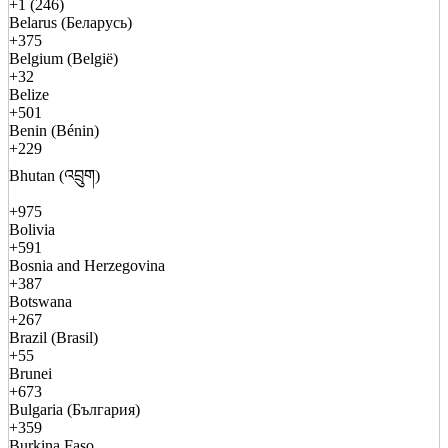
+1 (246)
Belarus (Беларусь)
+375
Belgium (België)
+32
Belize
+501
Benin (Bénin)
+229
Bhutan (འབྲུག)
+975
Bolivia
+591
Bosnia and Herzegovina
+387
Botswana
+267
Brazil (Brasil)
+55
Brunei
+673
Bulgaria (България)
+359
Burkina Faso