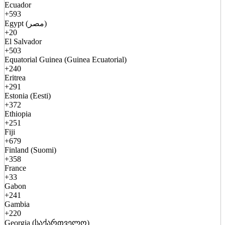
Ecuador
+593
Egypt (مصر)
+20
El Salvador
+503
Equatorial Guinea (Guinea Ecuatorial)
+240
Eritrea
+291
Estonia (Eesti)
+372
Ethiopia
+251
Fiji
+679
Finland (Suomi)
+358
France
+33
Gabon
+241
Gambia
+220
Georgia (საქართველო)