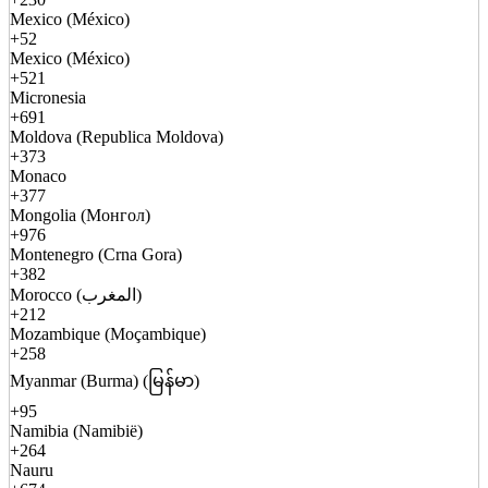
Mexico (México)
+52
Mexico (México)
+521
Micronesia
+691
Moldova (Republica Moldova)
+373
Monaco
+377
Mongolia (Монгол)
+976
Montenegro (Crna Gora)
+382
Morocco (المغرب)
+212
Mozambique (Moçambique)
+258
Myanmar (Burma) (မြန်မာ)
+95
Namibia (Namibië)
+264
Nauru