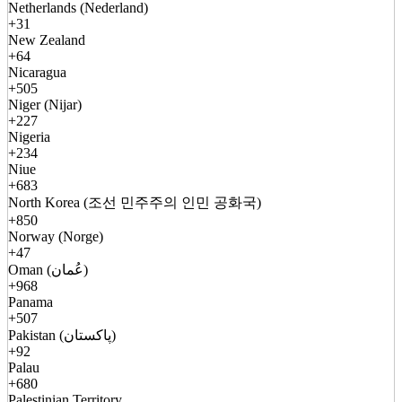
Netherlands (Nederland)
+31
New Zealand
+64
Nicaragua
+505
Niger (Nijar)
+227
Nigeria
+234
Niue
+683
North Korea (조선 민주주의 인민 공화국)
+850
Norway (Norge)
+47
Oman (عُمان)
+968
Panama
+507
Pakistan (پاکستان)
+92
Palau
+680
Palestinian Territory