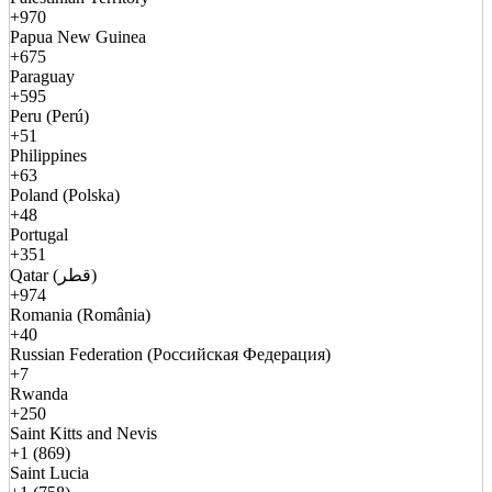
+970
Papua New Guinea
+675
Paraguay
+595
Peru (Perú)
+51
Philippines
+63
Poland (Polska)
+48
Portugal
+351
Qatar (قطر)
+974
Romania (România)
+40
Russian Federation (Российская Федерация)
+7
Rwanda
+250
Saint Kitts and Nevis
+1 (869)
Saint Lucia