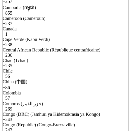
+257
Cambodia (កម្ពុជា)
+855
Cameroon (Cameroun)
+237
Canada
+1
Cape Verde (Kabu Verdi)
+238
Central African Republic (République centrafricaine)
+236
Chad (Tchad)
+235
Chile
+56
China (中国)
+86
Colombia
+57
Comoros (جزر القمر)
+269
Congo (DRC) (Jamhuri ya Kidemokrasia ya Kongo)
+243
Congo (Republic) (Congo-Brazzaville)
+242