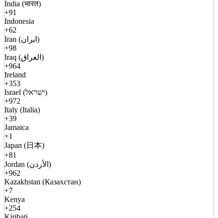
India (भारत)
+91
Indonesia
+62
Iran (ایران)
+98
Iraq (العراق)
+964
Ireland
+353
Israel (ישראל)
+972
Italy (Italia)
+39
Jamaica
+1
Japan (日本)
+81
Jordan (الأردن)
+962
Kazakhstan (Казахстан)
+7
Kenya
+254
Kiribati