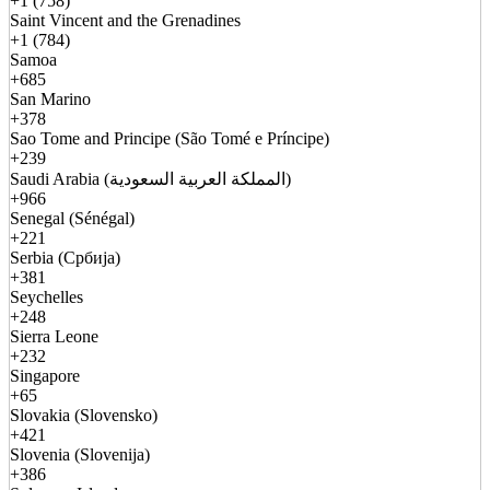
+1 (758)
Saint Vincent and the Grenadines
+1 (784)
Samoa
+685
San Marino
+378
Sao Tome and Principe (São Tomé e Príncipe)
+239
Saudi Arabia (المملكة العربية السعودية)
+966
Senegal (Sénégal)
+221
Serbia (Србија)
+381
Seychelles
+248
Sierra Leone
+232
Singapore
+65
Slovakia (Slovensko)
+421
Slovenia (Slovenija)
+386