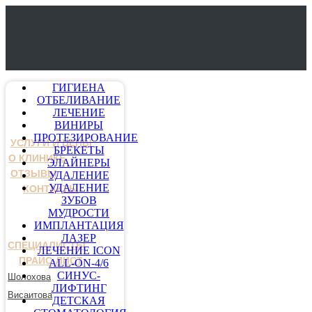
ГИГИЕНА
ОТБЕЛИВАНИЕ
ЛЕЧЕНИЕ
ВИНИРЫ
ПРОТЕЗИРОВАНИЕ
УСЛУГИ И ЦЕНЫ
БРЕКЕТЫ
О КЛИНИКЕ
ЭЛАЙНЕРЫ
ОТЗЫВЫ
УДАЛЕНИЕ
УДАЛЕНИЕ
КОНТАКТЫ
ЗУБОВ
МУДРОСТИ
ИМПЛАНТАЦИЯ
ЛАЗЕР
СПЕЦИАЛИСТЫ
ЛЕЧЕНИЕ ICON
ПРАЙС-ЛИСТ
ALL-ON-4/6
СИНУС-
Шолохова
ЛИФТИНГ
Висаитова
ДЕТСКАЯ