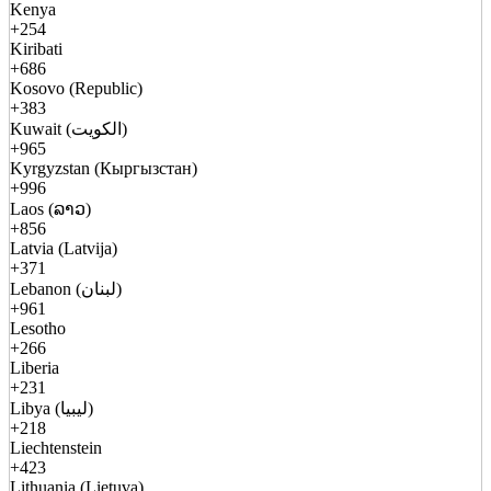
Kenya
+254
Kiribati
+686
Kosovo (Republic)
+383
Kuwait (الكويت)
+965
Kyrgyzstan (Кыргызстан)
+996
Laos (ລາວ)
+856
Latvia (Latvija)
+371
Lebanon (لبنان)
+961
Lesotho
+266
Liberia
+231
Libya (ليبيا)
+218
Liechtenstein
+423
Lithuania (Lietuva)