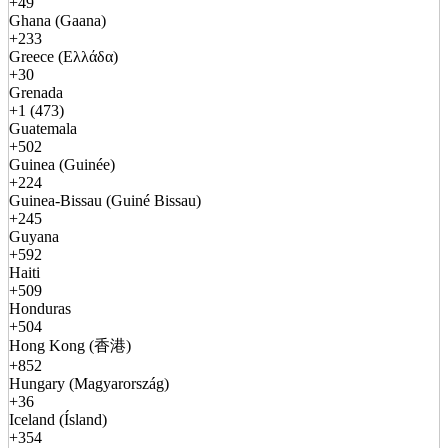
+49
Ghana (Gaana)
+233
Greece (Ελλάδα)
+30
Grenada
+1 (473)
Guatemala
+502
Guinea (Guinée)
+224
Guinea-Bissau (Guiné Bissau)
+245
Guyana
+592
Haiti
+509
Honduras
+504
Hong Kong (香港)
+852
Hungary (Magyarország)
+36
Iceland (Ísland)
+354