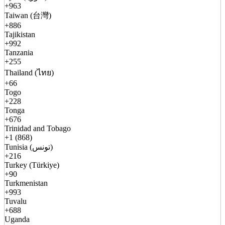
+963
Taiwan (台灣)
+886
Tajikistan
+992
Tanzania
+255
Thailand (ไทย)
+66
Togo
+228
Tonga
+676
Trinidad and Tobago
+1 (868)
Tunisia (تونس)
+216
Turkey (Türkiye)
+90
Turkmenistan
+993
Tuvalu
+688
Uganda