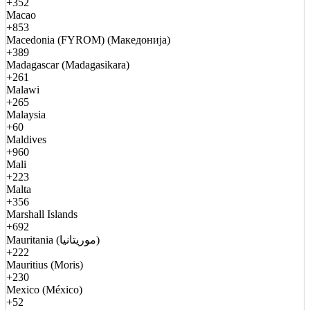
+352
Macao
+853
Macedonia (FYROM) (Македонија)
+389
Madagascar (Madagasikara)
+261
Malawi
+265
Malaysia
+60
Maldives
+960
Mali
+223
Malta
+356
Marshall Islands
+692
Mauritania (موريتانيا)
+222
Mauritius (Moris)
+230
Mexico (México)
+52