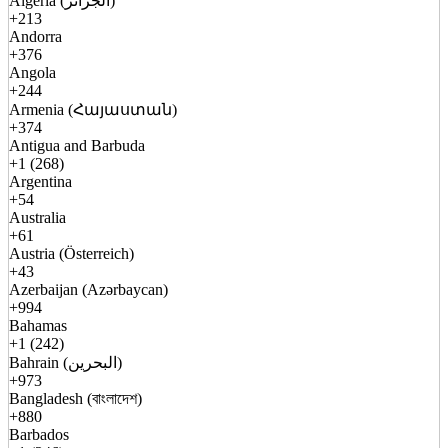
Algeria (الجزائر)
+213
Andorra
+376
Angola
+244
Armenia (Հայաստան)
+374
Antigua and Barbuda
+1 (268)
Argentina
+54
Australia
+61
Austria (Österreich)
+43
Azerbaijan (Azərbaycan)
+994
Bahamas
+1 (242)
Bahrain (البحرين)
+973
Bangladesh (বাংলাদেশ)
+880
Barbados