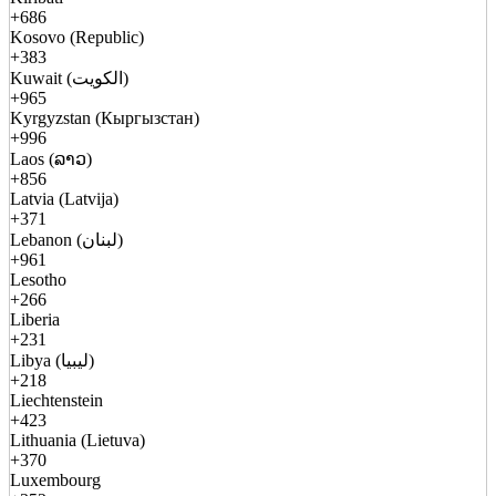
+686
Kosovo (Republic)
+383
Kuwait (الكويت)
+965
Kyrgyzstan (Кыргызстан)
+996
Laos (ລາວ)
+856
Latvia (Latvija)
+371
Lebanon (لبنان)
+961
Lesotho
+266
Liberia
+231
Libya (ليبيا)
+218
Liechtenstein
+423
Lithuania (Lietuva)
+370
Luxembourg