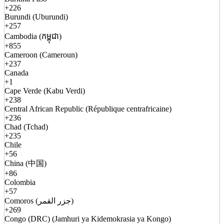
+226
Burundi (Uburundi)
+257
Cambodia (កម្ពុជា)
+855
Cameroon (Cameroun)
+237
Canada
+1
Cape Verde (Kabu Verdi)
+238
Central African Republic (République centrafricaine)
+236
Chad (Tchad)
+235
Chile
+56
China (中国)
+86
Colombia
+57
Comoros (جزر القمر)
+269
Congo (DRC) (Jamhuri ya Kidemokrasia ya Kongo)