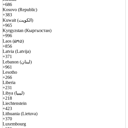
+686
Kosovo (Republic)
+383
Kuwait (الكويت)
+965
Kyrgyzstan (Кыргызстан)
+996
Laos (ລາວ)
+856
Latvia (Latvija)
+371
Lebanon (لبنان)
+961
Lesotho
+266
Liberia
+231
Libya (ليبيا)
+218
Liechtenstein
+423
Lithuania (Lietuva)
+370
Luxembourg