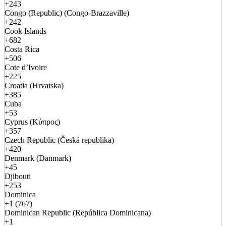
+243
Congo (Republic) (Congo-Brazzaville)
+242
Cook Islands
+682
Costa Rica
+506
Cote d’Ivoire
+225
Croatia (Hrvatska)
+385
Cuba
+53
Cyprus (Κύπρος)
+357
Czech Republic (Česká republika)
+420
Denmark (Danmark)
+45
Djibouti
+253
Dominica
+1 (767)
Dominican Republic (República Dominicana)
+1