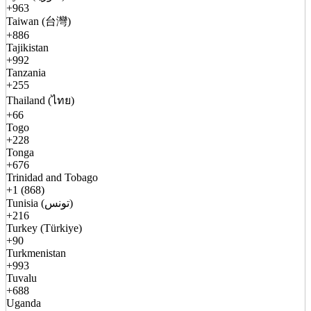
+963
Taiwan (台灣)
+886
Tajikistan
+992
Tanzania
+255
Thailand (ไทย)
+66
Togo
+228
Tonga
+676
Trinidad and Tobago
+1 (868)
Tunisia (تونس)
+216
Turkey (Türkiye)
+90
Turkmenistan
+993
Tuvalu
+688
Uganda