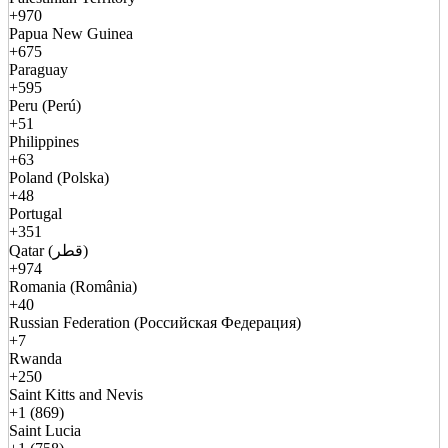
+970
Papua New Guinea
+675
Paraguay
+595
Peru (Perú)
+51
Philippines
+63
Poland (Polska)
+48
Portugal
+351
Qatar (قطر)
+974
Romania (România)
+40
Russian Federation (Российская Федерация)
+7
Rwanda
+250
Saint Kitts and Nevis
+1 (869)
Saint Lucia