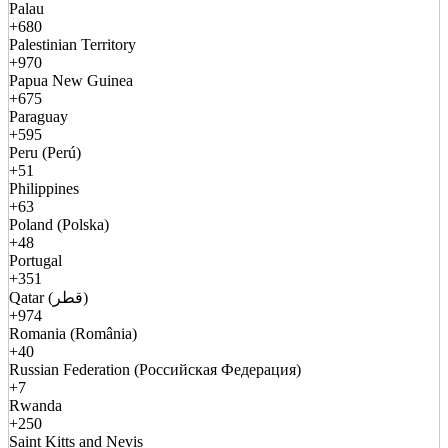
Palau
+680
Palestinian Territory
+970
Papua New Guinea
+675
Paraguay
+595
Peru (Perú)
+51
Philippines
+63
Poland (Polska)
+48
Portugal
+351
Qatar (قطر)
+974
Romania (România)
+40
Russian Federation (Российская Федерация)
+7
Rwanda
+250
Saint Kitts and Nevis