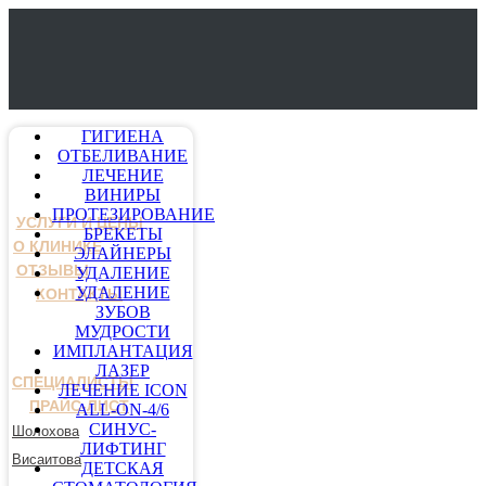
ГИГИЕНА
ОТБЕЛИВАНИЕ
ЛЕЧЕНИЕ
ВИНИРЫ
ПРОТЕЗИРОВАНИЕ
УСЛУГИ И ЦЕНЫ
БРЕКЕТЫ
О КЛИНИКЕ
ЭЛАЙНЕРЫ
ОТЗЫВЫ
УДАЛЕНИЕ
УДАЛЕНИЕ
КОНТАКТЫ
ЗУБОВ
МУДРОСТИ
ИМПЛАНТАЦИЯ
ЛАЗЕР
СПЕЦИАЛИСТЫ
ЛЕЧЕНИЕ ICON
ПРАЙС-ЛИСТ
ALL-ON-4/6
СИНУС-
Шолохова
ЛИФТИНГ
Висаитова
ДЕТСКАЯ