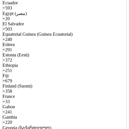
Ecuador
+593
Egypt (مصر)
+20
El Salvador
+503
Equatorial Guinea (Guinea Ecuatorial)
+240
Eritrea
+291
Estonia (Eesti)
+372
Ethiopia
+251
Fiji
+679
Finland (Suomi)
+358
France
+33
Gabon
+241
Gambia
+220
Georgia (საქართველო)