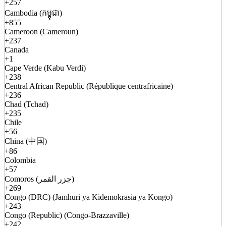
+257
Cambodia (កម្ពុជា)
+855
Cameroon (Cameroun)
+237
Canada
+1
Cape Verde (Kabu Verdi)
+238
Central African Republic (République centrafricaine)
+236
Chad (Tchad)
+235
Chile
+56
China (中国)
+86
Colombia
+57
Comoros (جزر القمر)
+269
Congo (DRC) (Jamhuri ya Kidemokrasia ya Kongo)
+243
Congo (Republic) (Congo-Brazzaville)
+242