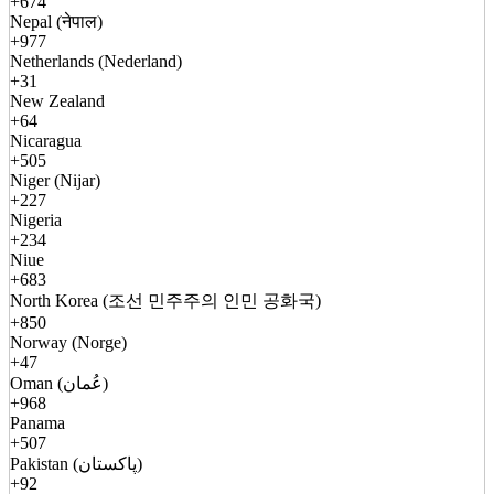
+674
Nepal (नेपाल)
+977
Netherlands (Nederland)
+31
New Zealand
+64
Nicaragua
+505
Niger (Nijar)
+227
Nigeria
+234
Niue
+683
North Korea (조선 민주주의 인민 공화국)
+850
Norway (Norge)
+47
Oman (عُمان)
+968
Panama
+507
Pakistan (پاکستان)
+92