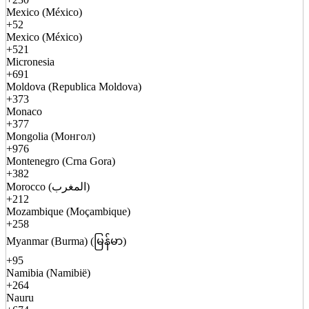
Mexico (México)
+52
Mexico (México)
+521
Micronesia
+691
Moldova (Republica Moldova)
+373
Monaco
+377
Mongolia (Монгол)
+976
Montenegro (Crna Gora)
+382
Morocco (المغرب)
+212
Mozambique (Moçambique)
+258
Myanmar (Burma) (မြန်မာ)
+95
Namibia (Namibië)
+264
Nauru