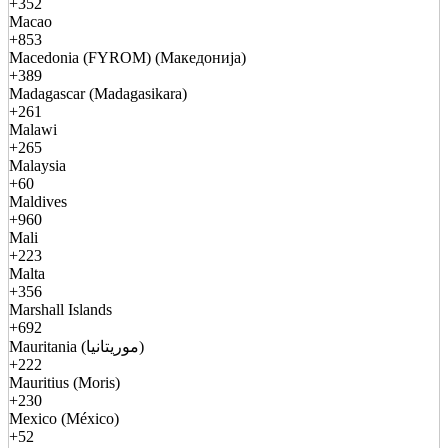
+352
Macao
+853
Macedonia (FYROM) (Македонија)
+389
Madagascar (Madagasikara)
+261
Malawi
+265
Malaysia
+60
Maldives
+960
Mali
+223
Malta
+356
Marshall Islands
+692
Mauritania (موريتانيا)
+222
Mauritius (Moris)
+230
Mexico (México)
+52