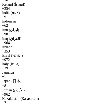
+36
Iceland (Ísland)
+354
India (भारत)
+91
Indonesia
+62
Iran (ایران)
+98
Iraq (العراق)
+964
Ireland
+353
Israel (ישראל)
+972
Italy (Italia)
+39
Jamaica
+1
Japan (日本)
+81
Jordan (الأردن)
+962
Kazakhstan (Казахстан)
+7