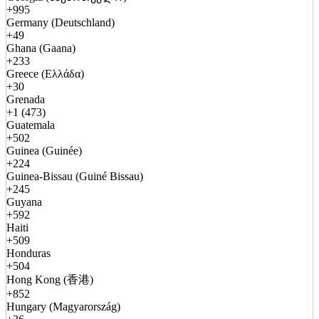
+995
Germany (Deutschland)
+49
Ghana (Gaana)
+233
Greece (Ελλάδα)
+30
Grenada
+1 (473)
Guatemala
+502
Guinea (Guinée)
+224
Guinea-Bissau (Guiné Bissau)
+245
Guyana
+592
Haiti
+509
Honduras
+504
Hong Kong (香港)
+852
Hungary (Magyarország)