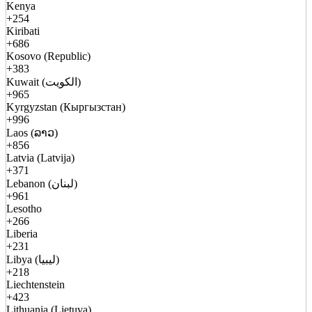
Kenya
+254
Kiribati
+686
Kosovo (Republic)
+383
Kuwait (الكويت)
+965
Kyrgyzstan (Кыргызстан)
+996
Laos (ລາວ)
+856
Latvia (Latvija)
+371
Lebanon (لبنان)
+961
Lesotho
+266
Liberia
+231
Libya (ليبيا)
+218
Liechtenstein
+423
Lithuania (Lietuva)