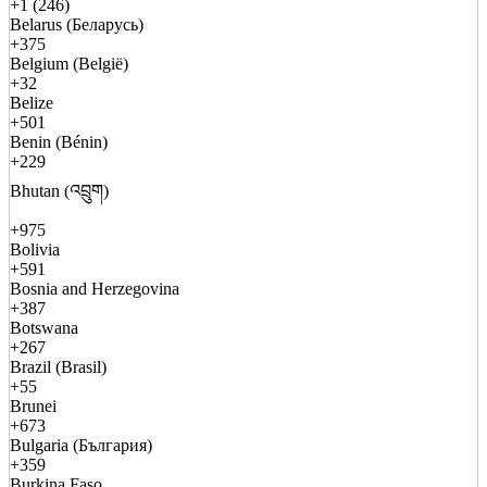
+1 (246)
Belarus (Беларусь)
+375
Belgium (België)
+32
Belize
+501
Benin (Bénin)
+229
Bhutan (འབྲུག)
+975
Bolivia
+591
Bosnia and Herzegovina
+387
Botswana
+267
Brazil (Brasil)
+55
Brunei
+673
Bulgaria (България)
+359
Burkina Faso