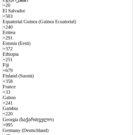
+20
El Salvador
+503
Equatorial Guinea (Guinea Ecuatorial)
+240
Eritrea
+291
Estonia (Eesti)
+372
Ethiopia
+251
Fiji
+679
Finland (Suomi)
+358
France
+33
Gabon
+241
Gambia
+220
Georgia (საქართველო)
+995
Germany (Deutschland)