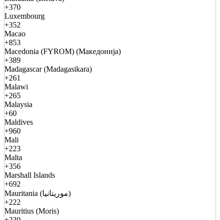
+370
Luxembourg
+352
Macao
+853
Macedonia (FYROM) (Македонија)
+389
Madagascar (Madagasikara)
+261
Malawi
+265
Malaysia
+60
Maldives
+960
Mali
+223
Malta
+356
Marshall Islands
+692
Mauritania (موريتانيا)
+222
Mauritius (Moris)
+230