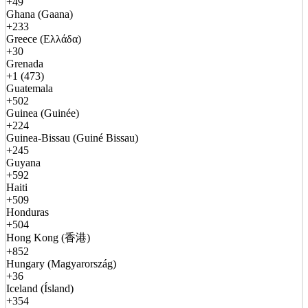
+49
Ghana (Gaana)
+233
Greece (Ελλάδα)
+30
Grenada
+1 (473)
Guatemala
+502
Guinea (Guinée)
+224
Guinea-Bissau (Guiné Bissau)
+245
Guyana
+592
Haiti
+509
Honduras
+504
Hong Kong (香港)
+852
Hungary (Magyarország)
+36
Iceland (Ísland)
+354