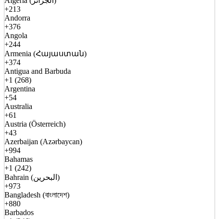
Algeria (الجزائر)
+213
Andorra
+376
Angola
+244
Armenia (Հայաստան)
+374
Antigua and Barbuda
+1 (268)
Argentina
+54
Australia
+61
Austria (Österreich)
+43
Azerbaijan (Azərbaycan)
+994
Bahamas
+1 (242)
Bahrain (البحرين)
+973
Bangladesh (বাংলাদেশ)
+880
Barbados