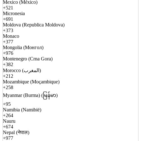
Mexico (México)
+521
Micronesia
+691
Moldova (Republica Moldova)
+373
Monaco
+377
Mongolia (Монгол)
+976
Montenegro (Crna Gora)
+382
Morocco (المغرب)
+212
Mozambique (Moçambique)
+258
Myanmar (Burma) (မြန်မာ)
+95
Namibia (Namibië)
+264
Nauru
+674
Nepal (नेपाल)
+977