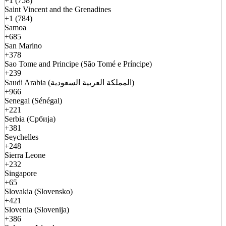
+1 (758)
Saint Vincent and the Grenadines
+1 (784)
Samoa
+685
San Marino
+378
Sao Tome and Principe (São Tomé e Príncipe)
+239
Saudi Arabia (المملكة العربية السعودية)
+966
Senegal (Sénégal)
+221
Serbia (Србија)
+381
Seychelles
+248
Sierra Leone
+232
Singapore
+65
Slovakia (Slovensko)
+421
Slovenia (Slovenija)
+386