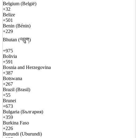
Belgium (België)
+32
Belize
+501
Benin (Bénin)
+229
Bhutan (འབྲུག)
+975
Bolivia
+591
Bosnia and Herzegovina
+387
Botswana
+267
Brazil (Brasil)
+55
Brunei
+673
Bulgaria (България)
+359
Burkina Faso
+226
Burundi (Uburundi)