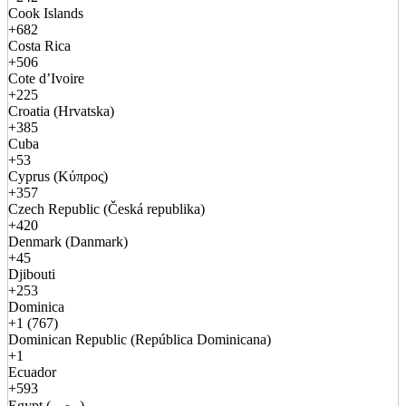
Cook Islands
+682
Costa Rica
+506
Cote d’Ivoire
+225
Croatia (Hrvatska)
+385
Cuba
+53
Cyprus (Κύπρος)
+357
Czech Republic (Česká republika)
+420
Denmark (Danmark)
+45
Djibouti
+253
Dominica
+1 (767)
Dominican Republic (República Dominicana)
+1
Ecuador
+593
Egypt (مصر)