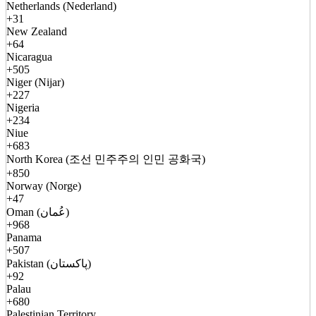
Netherlands (Nederland)
+31
New Zealand
+64
Nicaragua
+505
Niger (Nijar)
+227
Nigeria
+234
Niue
+683
North Korea (조선 민주주의 인민 공화국)
+850
Norway (Norge)
+47
Oman (عُمان)
+968
Panama
+507
Pakistan (پاکستان)
+92
Palau
+680
Palestinian Territory