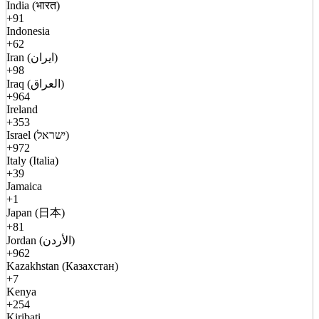
India (भारत)
+91
Indonesia
+62
Iran (ایران)
+98
Iraq (العراق)
+964
Ireland
+353
Israel (ישראל)
+972
Italy (Italia)
+39
Jamaica
+1
Japan (日本)
+81
Jordan (الأردن)
+962
Kazakhstan (Казахстан)
+7
Kenya
+254
Kiribati