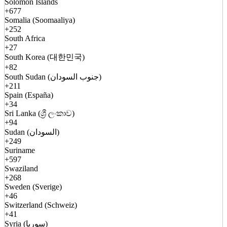
Solomon Islands
+677
Somalia (Soomaaliya)
+252
South Africa
+27
South Korea (대한민국)
+82
South Sudan (جنوب السودان)
+211
Spain (España)
+34
Sri Lanka (ශ්‍රී ලංකාව)
+94
Sudan (السودان)
+249
Suriname
+597
Swaziland
+268
Sweden (Sverige)
+46
Switzerland (Schweiz)
+41
Syria (سوريا)