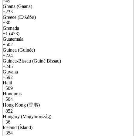
+49
Ghana (Gaana)
+233
Greece (Ελλάδα)
+30
Grenada
+1 (473)
Guatemala
+502
Guinea (Guinée)
+224
Guinea-Bissau (Guiné Bissau)
+245
Guyana
+592
Haiti
+509
Honduras
+504
Hong Kong (香港)
+852
Hungary (Magyarország)
+36
Iceland (Ísland)
+354