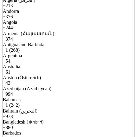
Algeria (الجزائر)
+213
Andorra
+376
Angola
+244
Armenia (Հայաստան)
+374
Antigua and Barbuda
+1 (268)
Argentina
+54
Australia
+61
Austria (Österreich)
+43
Azerbaijan (Azərbaycan)
+994
Bahamas
+1 (242)
Bahrain (البحرين)
+973
Bangladesh (বাংলাদেশ)
+880
Barbados