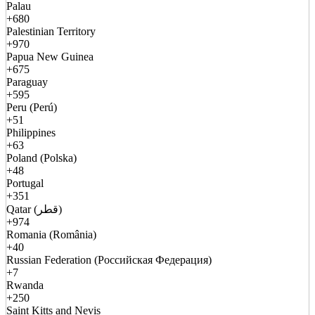
Palau
+680
Palestinian Territory
+970
Papua New Guinea
+675
Paraguay
+595
Peru (Perú)
+51
Philippines
+63
Poland (Polska)
+48
Portugal
+351
Qatar (قطر)
+974
Romania (România)
+40
Russian Federation (Российская Федерация)
+7
Rwanda
+250
Saint Kitts and Nevis