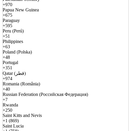
+970
Papua New Guinea
+675
Paraguay
+595
Peru (Perú)
+51
Philippines
+63
Poland (Polska)
+48
Portugal
+351
Qatar (قطر)
+974
Romania (România)
+40
Russian Federation (Российская Федерация)
+7
Rwanda
+250
Saint Kitts and Nevis
+1 (869)
Saint Lucia