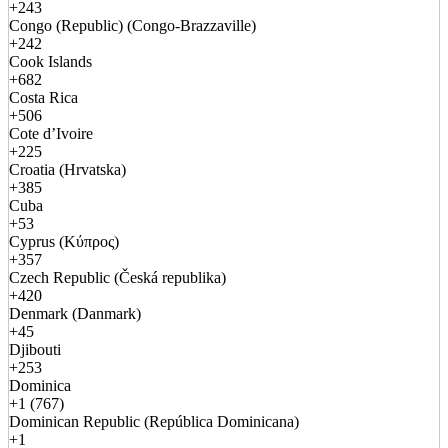
+243
Congo (Republic) (Congo-Brazzaville)
+242
Cook Islands
+682
Costa Rica
+506
Cote d’Ivoire
+225
Croatia (Hrvatska)
+385
Cuba
+53
Cyprus (Κύπρος)
+357
Czech Republic (Česká republika)
+420
Denmark (Danmark)
+45
Djibouti
+253
Dominica
+1 (767)
Dominican Republic (República Dominicana)
+1