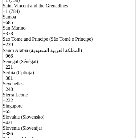
+1 (758)
Saint Vincent and the Grenadines
+1 (784)
Samoa
+685
San Marino
+378
Sao Tome and Principe (São Tomé e Príncipe)
+239
Saudi Arabia (المملكة العربية السعودية)
+966
Senegal (Sénégal)
+221
Serbia (Србија)
+381
Seychelles
+248
Sierra Leone
+232
Singapore
+65
Slovakia (Slovensko)
+421
Slovenia (Slovenija)
+386