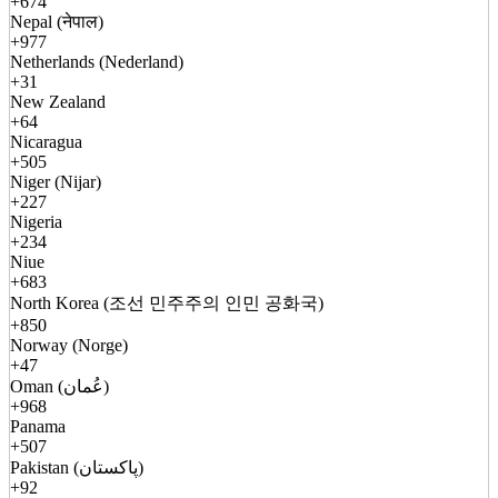
+674
Nepal (नेपाल)
+977
Netherlands (Nederland)
+31
New Zealand
+64
Nicaragua
+505
Niger (Nijar)
+227
Nigeria
+234
Niue
+683
North Korea (조선 민주주의 인민 공화국)
+850
Norway (Norge)
+47
Oman (عُمان)
+968
Panama
+507
Pakistan (پاکستان)
+92