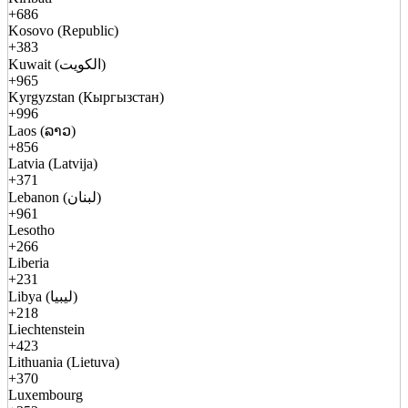
+686
Kosovo (Republic)
+383
Kuwait (الكويت)
+965
Kyrgyzstan (Кыргызстан)
+996
Laos (ລາວ)
+856
Latvia (Latvija)
+371
Lebanon (لبنان)
+961
Lesotho
+266
Liberia
+231
Libya (ليبيا)
+218
Liechtenstein
+423
Lithuania (Lietuva)
+370
Luxembourg