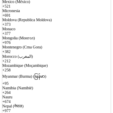
Mexico (México)
+521
Micronesia
+691
Moldova (Republica Moldova)
+373
Monaco
+377
Mongolia (Монгол)
+976
Montenegro (Crna Gora)
+382
Morocco (المغرب)
+212
Mozambique (Moçambique)
+258
Myanmar (Burma) (မြန်မာ)
+95
Namibia (Namibië)
+264
Nauru
+674
Nepal (नेपाल)
+977