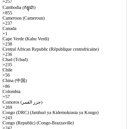
+257
Cambodia (កម្ពុជា)
+855
Cameroon (Cameroun)
+237
Canada
+1
Cape Verde (Kabu Verdi)
+238
Central African Republic (République centrafricaine)
+236
Chad (Tchad)
+235
Chile
+56
China (中国)
+86
Colombia
+57
Comoros (جزر القمر)
+269
Congo (DRC) (Jamhuri ya Kidemokrasia ya Kongo)
+243
Congo (Republic) (Congo-Brazzaville)
+242