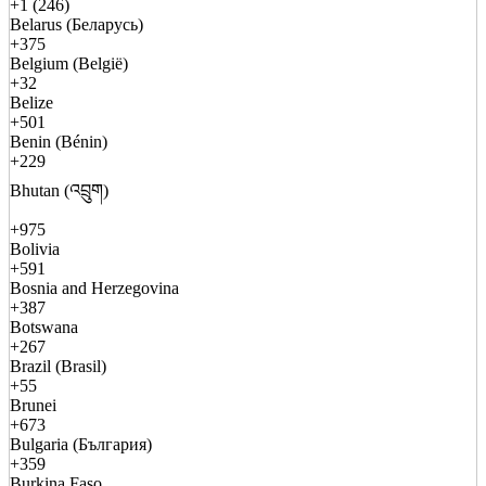
+1 (246)
Belarus (Беларусь)
+375
Belgium (België)
+32
Belize
+501
Benin (Bénin)
+229
Bhutan (འབྲུག)
+975
Bolivia
+591
Bosnia and Herzegovina
+387
Botswana
+267
Brazil (Brasil)
+55
Brunei
+673
Bulgaria (България)
+359
Burkina Faso