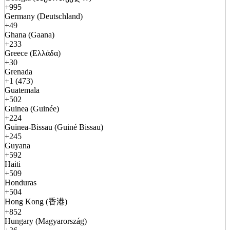
+995
Germany (Deutschland)
+49
Ghana (Gaana)
+233
Greece (Ελλάδα)
+30
Grenada
+1 (473)
Guatemala
+502
Guinea (Guinée)
+224
Guinea-Bissau (Guiné Bissau)
+245
Guyana
+592
Haiti
+509
Honduras
+504
Hong Kong (香港)
+852
Hungary (Magyarország)