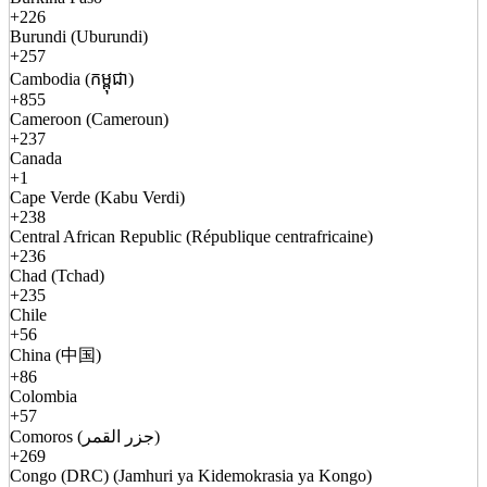
+226
Burundi (Uburundi)
+257
Cambodia (កម្ពុជា)
+855
Cameroon (Cameroun)
+237
Canada
+1
Cape Verde (Kabu Verdi)
+238
Central African Republic (République centrafricaine)
+236
Chad (Tchad)
+235
Chile
+56
China (中国)
+86
Colombia
+57
Comoros (جزر القمر)
+269
Congo (DRC) (Jamhuri ya Kidemokrasia ya Kongo)