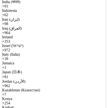
India (भारत)
+91
Indonesia
+62
Iran (ایران)
+98
Iraq (العراق)
+964
Ireland
+353
Israel (ישראל)
+972
Italy (Italia)
+39
Jamaica
+1
Japan (日本)
+81
Jordan (الأردن)
+962
Kazakhstan (Казахстан)
+7
Kenya
+254
Kiribati