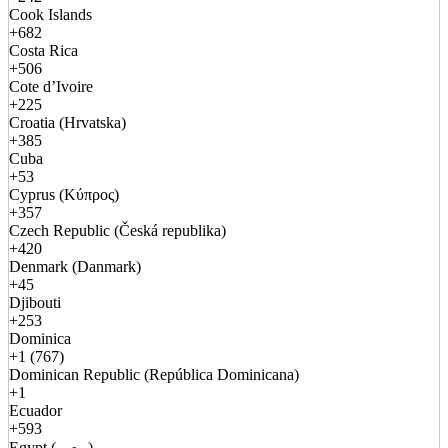
Cook Islands
+682
Costa Rica
+506
Cote d’Ivoire
+225
Croatia (Hrvatska)
+385
Cuba
+53
Cyprus (Κύπρος)
+357
Czech Republic (Česká republika)
+420
Denmark (Danmark)
+45
Djibouti
+253
Dominica
+1 (767)
Dominican Republic (República Dominicana)
+1
Ecuador
+593
Egypt (مصر)