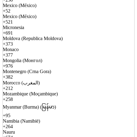
Mexico (México)
+52
Mexico (México)
+521
Micronesia
+691
Moldova (Republica Moldova)
+373
Monaco
+377
Mongolia (Монгол)
+976
Montenegro (Crna Gora)
+382
Morocco (المغرب)
+212
Mozambique (Moçambique)
+258
Myanmar (Burma) (မြန်မာ)
+95
Namibia (Namibië)
+264
Nauru