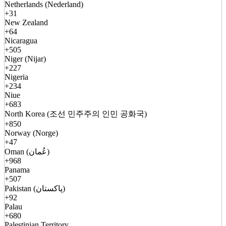
Netherlands (Nederland)
+31
New Zealand
+64
Nicaragua
+505
Niger (Nijar)
+227
Nigeria
+234
Niue
+683
North Korea (조선 민주주의 인민 공화국)
+850
Norway (Norge)
+47
Oman (عُمان)
+968
Panama
+507
Pakistan (پاکستان)
+92
Palau
+680
Palestinian Territory