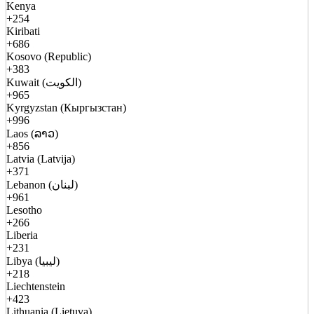
Kenya
+254
Kiribati
+686
Kosovo (Republic)
+383
Kuwait (الكويت)
+965
Kyrgyzstan (Кыргызстан)
+996
Laos (ລາວ)
+856
Latvia (Latvija)
+371
Lebanon (لبنان)
+961
Lesotho
+266
Liberia
+231
Libya (ليبيا)
+218
Liechtenstein
+423
Lithuania (Lietuva)