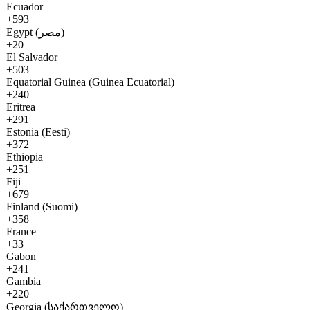
Ecuador
+593
Egypt (مصر)
+20
El Salvador
+503
Equatorial Guinea (Guinea Ecuatorial)
+240
Eritrea
+291
Estonia (Eesti)
+372
Ethiopia
+251
Fiji
+679
Finland (Suomi)
+358
France
+33
Gabon
+241
Gambia
+220
Georgia (საქართველო)