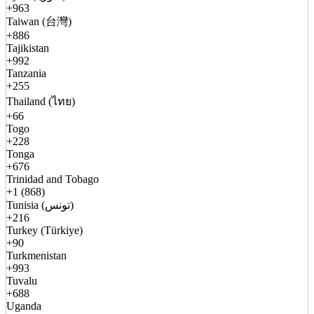
+963
Taiwan (台灣)
+886
Tajikistan
+992
Tanzania
+255
Thailand (ไทย)
+66
Togo
+228
Tonga
+676
Trinidad and Tobago
+1 (868)
Tunisia (تونس)
+216
Turkey (Türkiye)
+90
Turkmenistan
+993
Tuvalu
+688
Uganda