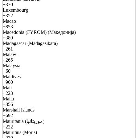
+370
Luxembourg
+352
Macao
+853
Macedonia (FYROM) (Македонија)
+389
Madagascar (Madagasikara)
+261
Malawi
+265
Malaysia
+60
Maldives
+960
Mali
+223
Malta
+356
Marshall Islands
+692
Mauritania (موريتانيا)
+222
Mauritius (Moris)
+230