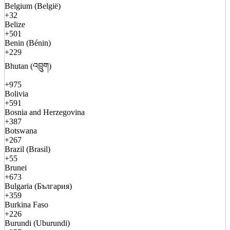
Belgium (België)
+32
Belize
+501
Benin (Bénin)
+229
Bhutan (འབྲུག)
+975
Bolivia
+591
Bosnia and Herzegovina
+387
Botswana
+267
Brazil (Brasil)
+55
Brunei
+673
Bulgaria (България)
+359
Burkina Faso
+226
Burundi (Uburundi)