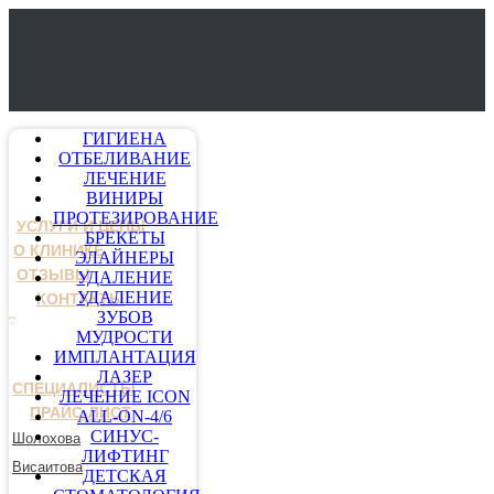
ГИГИЕНА
ОТБЕЛИВАНИЕ
ЛЕЧЕНИЕ
ВИНИРЫ
ПРОТЕЗИРОВАНИЕ
УСЛУГИ И ЦЕНЫ
БРЕКЕТЫ
О КЛИНИКЕ
ЭЛАЙНЕРЫ
ОТЗЫВЫ
УДАЛЕНИЕ
УДАЛЕНИЕ
КОНТАКТЫ
ЗУБОВ
МУДРОСТИ
ИМПЛАНТАЦИЯ
ЛАЗЕР
СПЕЦИАЛИСТЫ
ЛЕЧЕНИЕ ICON
ПРАЙС-ЛИСТ
ALL-ON-4/6
СИНУС-
Шолохова
ЛИФТИНГ
Висаитова
ДЕТСКАЯ