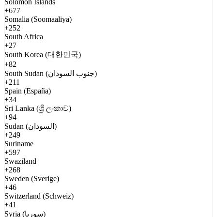
Solomon Islands
+677
Somalia (Soomaaliya)
+252
South Africa
+27
South Korea (대한민국)
+82
South Sudan (جنوب السودان)
+211
Spain (España)
+34
Sri Lanka (ශ්‍රී ලංකාව)
+94
Sudan (السودان)
+249
Suriname
+597
Swaziland
+268
Sweden (Sverige)
+46
Switzerland (Schweiz)
+41
Syria (سوريا)