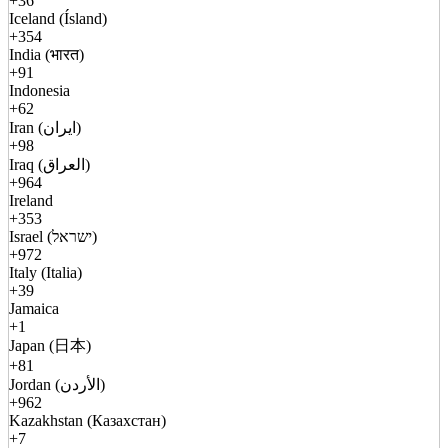
+36
Iceland (Ísland)
+354
India (भारत)
+91
Indonesia
+62
Iran (ایران)
+98
Iraq (العراق)
+964
Ireland
+353
Israel (ישראל)
+972
Italy (Italia)
+39
Jamaica
+1
Japan (日本)
+81
Jordan (الأردن)
+962
Kazakhstan (Казахстан)
+7