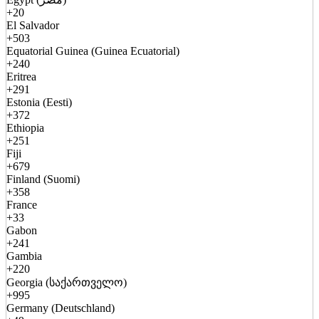
+20
El Salvador
+503
Equatorial Guinea (Guinea Ecuatorial)
+240
Eritrea
+291
Estonia (Eesti)
+372
Ethiopia
+251
Fiji
+679
Finland (Suomi)
+358
France
+33
Gabon
+241
Gambia
+220
Georgia (საქართველო)
+995
Germany (Deutschland)