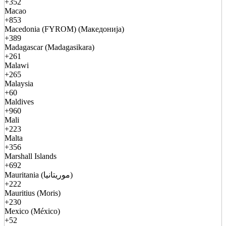
+352
Macao
+853
Macedonia (FYROM) (Македонија)
+389
Madagascar (Madagasikara)
+261
Malawi
+265
Malaysia
+60
Maldives
+960
Mali
+223
Malta
+356
Marshall Islands
+692
Mauritania (موريتانيا)
+222
Mauritius (Moris)
+230
Mexico (México)
+52