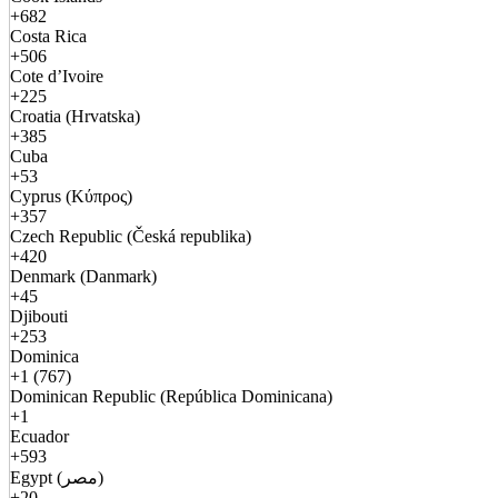
+682
Costa Rica
+506
Cote d’Ivoire
+225
Croatia (Hrvatska)
+385
Cuba
+53
Cyprus (Κύπρος)
+357
Czech Republic (Česká republika)
+420
Denmark (Danmark)
+45
Djibouti
+253
Dominica
+1 (767)
Dominican Republic (República Dominicana)
+1
Ecuador
+593
Egypt (مصر)
+20