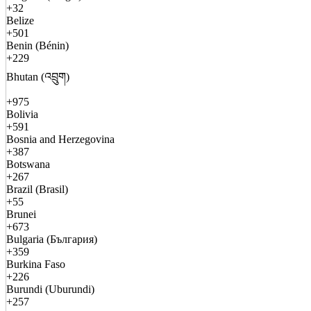
+32
Belize
+501
Benin (Bénin)
+229
Bhutan (འབྲུག)
+975
Bolivia
+591
Bosnia and Herzegovina
+387
Botswana
+267
Brazil (Brasil)
+55
Brunei
+673
Bulgaria (България)
+359
Burkina Faso
+226
Burundi (Uburundi)
+257