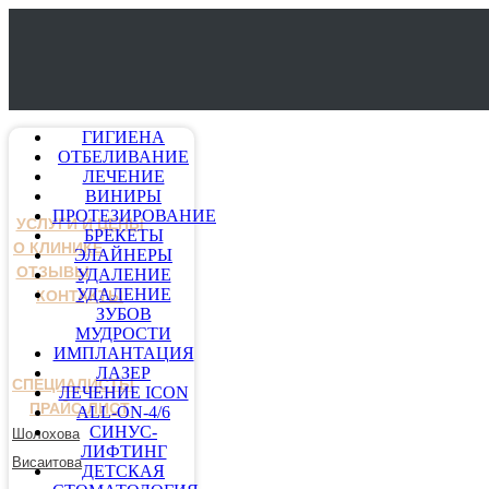
ГИГИЕНА
ОТБЕЛИВАНИЕ
ЛЕЧЕНИЕ
ВИНИРЫ
ПРОТЕЗИРОВАНИЕ
УСЛУГИ И ЦЕНЫ
БРЕКЕТЫ
О КЛИНИКЕ
ЭЛАЙНЕРЫ
ОТЗЫВЫ
УДАЛЕНИЕ
УДАЛЕНИЕ
КОНТАКТЫ
ЗУБОВ
МУДРОСТИ
ИМПЛАНТАЦИЯ
ЛАЗЕР
СПЕЦИАЛИСТЫ
ЛЕЧЕНИЕ ICON
ПРАЙС-ЛИСТ
ALL-ON-4/6
СИНУС-
Шолохова
ЛИФТИНГ
Висаитова
ДЕТСКАЯ