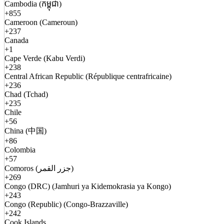
Cambodia (កម្ពុជា)
+855
Cameroon (Cameroun)
+237
Canada
+1
Cape Verde (Kabu Verdi)
+238
Central African Republic (République centrafricaine)
+236
Chad (Tchad)
+235
Chile
+56
China (中国)
+86
Colombia
+57
Comoros (جزر القمر)
+269
Congo (DRC) (Jamhuri ya Kidemokrasia ya Kongo)
+243
Congo (Republic) (Congo-Brazzaville)
+242
Cook Islands