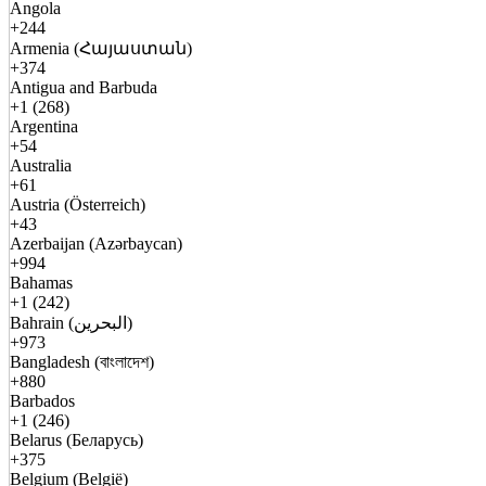
Angola
+244
Armenia (Հայաստան)
+374
Antigua and Barbuda
+1 (268)
Argentina
+54
Australia
+61
Austria (Österreich)
+43
Azerbaijan (Azərbaycan)
+994
Bahamas
+1 (242)
Bahrain (البحرين)
+973
Bangladesh (বাংলাদেশ)
+880
Barbados
+1 (246)
Belarus (Беларусь)
+375
Belgium (België)