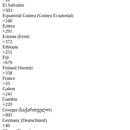
El Salvador
+503
Equatorial Guinea (Guinea Ecuatorial)
+240
Eritrea
+291
Estonia (Eesti)
+372
Ethiopia
+251
Fiji
+679
Finland (Suomi)
+358
France
+33
Gabon
+241
Gambia
+220
Georgia (საქართველო)
+995
Germany (Deutschland)
+49