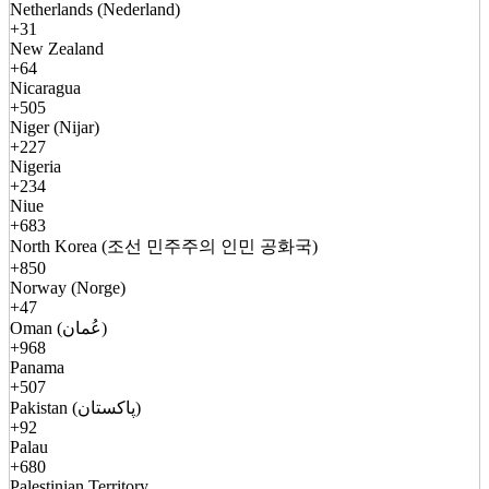
Netherlands (Nederland)
+31
New Zealand
+64
Nicaragua
+505
Niger (Nijar)
+227
Nigeria
+234
Niue
+683
North Korea (조선 민주주의 인민 공화국)
+850
Norway (Norge)
+47
Oman (عُمان)
+968
Panama
+507
Pakistan (پاکستان)
+92
Palau
+680
Palestinian Territory