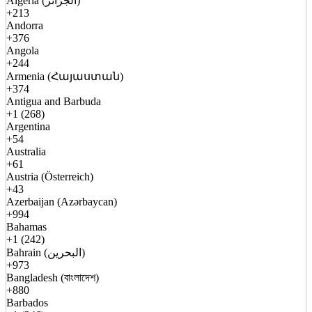
Algeria (الجزائر)
+213
Andorra
+376
Angola
+244
Armenia (Հայաստան)
+374
Antigua and Barbuda
+1 (268)
Argentina
+54
Australia
+61
Austria (Österreich)
+43
Azerbaijan (Azərbaycan)
+994
Bahamas
+1 (242)
Bahrain (البحرين)
+973
Bangladesh (বাংলাদেশ)
+880
Barbados