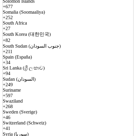
Solomon Islands
+677
Somalia (Soomaaliya)
+252
South Africa
+27
South Korea (대한민국)
+82
South Sudan (جنوب السودان)
+211
Spain (España)
+34
Sri Lanka (ශ්‍රී ලංකාව)
+94
Sudan (السودان)
+249
Suriname
+597
Swaziland
+268
Sweden (Sverige)
+46
Switzerland (Schweiz)
+41
Syria (سوريا)