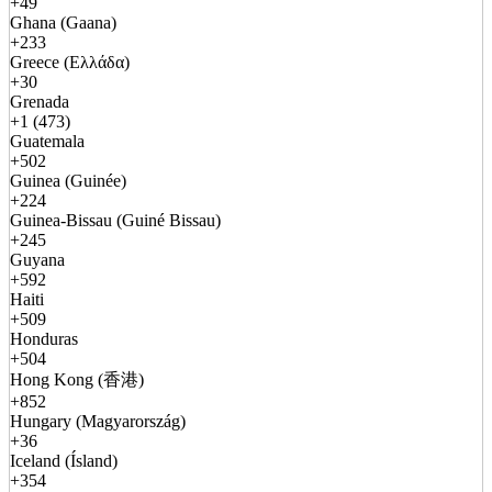
+49
Ghana (Gaana)
+233
Greece (Ελλάδα)
+30
Grenada
+1 (473)
Guatemala
+502
Guinea (Guinée)
+224
Guinea-Bissau (Guiné Bissau)
+245
Guyana
+592
Haiti
+509
Honduras
+504
Hong Kong (香港)
+852
Hungary (Magyarország)
+36
Iceland (Ísland)
+354