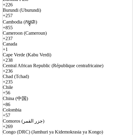
+226
Burundi (Uburundi)
+257
Cambodia (កម្ពុជា)
+855
Cameroon (Cameroun)
+237
Canada
+1
Cape Verde (Kabu Verdi)
+238
Central African Republic (République centrafricaine)
+236
Chad (Tchad)
+235
Chile
+56
China (中国)
+86
Colombia
+57
Comoros (جزر القمر)
+269
Congo (DRC) (Jamhuri ya Kidemokrasia ya Kongo)