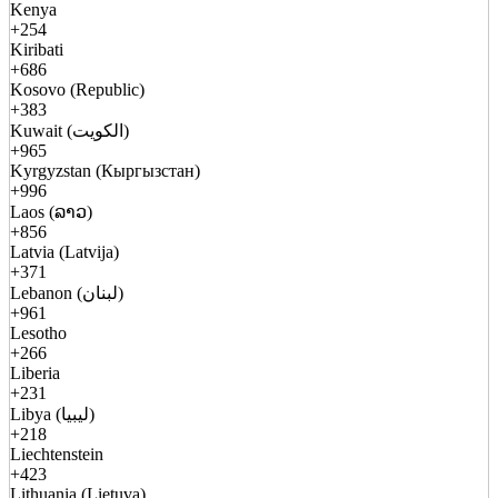
Kenya
+254
Kiribati
+686
Kosovo (Republic)
+383
Kuwait (الكويت)
+965
Kyrgyzstan (Кыргызстан)
+996
Laos (ລາວ)
+856
Latvia (Latvija)
+371
Lebanon (لبنان)
+961
Lesotho
+266
Liberia
+231
Libya (ليبيا)
+218
Liechtenstein
+423
Lithuania (Lietuva)