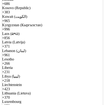
+686
Kosovo (Republic)
+383
Kuwait (الكويت)
+965
Kyrgyzstan (Кыргызстан)
+996
Laos (ລາວ)
+856
Latvia (Latvija)
+371
Lebanon (لبنان)
+961
Lesotho
+266
Liberia
+231
Libya (ليبيا)
+218
Liechtenstein
+423
Lithuania (Lietuva)
+370
Luxembourg