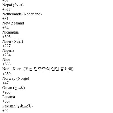
+674
Nepal (नेपाल)
+977
Netherlands (Nederland)
+31
New Zealand
+64
Nicaragua
+505
Niger (Nijar)
+227
Nigeria
+234
Niue
+683
North Korea (조선 민주주의 인민 공화국)
+850
Norway (Norge)
+47
Oman (عُمان)
+968
Panama
+507
Pakistan (پاکستان)
+92