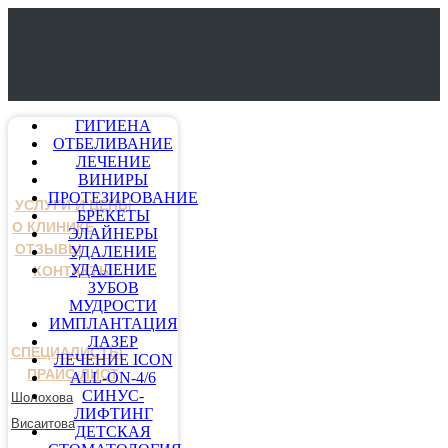
ГИГИЕНА
ОТБЕЛИВАНИЕ
ЛЕЧЕНИЕ
ВИНИРЫ
ПРОТЕЗИРОВАНИЕ
УСЛУГИ И ЦЕНЫ
БРЕКЕТЫ
О КЛИНИКЕ
ЭЛАЙНЕРЫ
ОТЗЫВЫ
УДАЛЕНИЕ
УДАЛЕНИЕ
КОНТАКТЫ
ЗУБОВ
МУДРОСТИ
ИМПЛАНТАЦИЯ
ЛАЗЕР
СПЕЦИАЛИСТЫ
ЛЕЧЕНИЕ ICON
ПРАЙС-ЛИСТ
ALL-ON-4/6
СИНУС-
Шолохова
ЛИФТИНГ
Висаитова
ДЕТСКАЯ