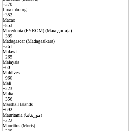
+370
Luxembourg
+352
Macao
+853
Macedonia (FYROM) (Македонија)
+389
Madagascar (Madagasikara)
+261
Malawi
+265
Malaysia
+60
Maldives
+960
Mali
+223
Malta
+356
Marshall Islands
+692
Mauritania (موريتانيا)
+222
Mauritius (Moris)
+230