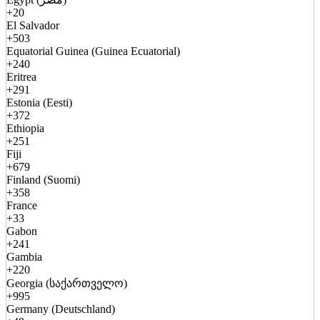
+20
El Salvador
+503
Equatorial Guinea (Guinea Ecuatorial)
+240
Eritrea
+291
Estonia (Eesti)
+372
Ethiopia
+251
Fiji
+679
Finland (Suomi)
+358
France
+33
Gabon
+241
Gambia
+220
Georgia (საქართველო)
+995
Germany (Deutschland)