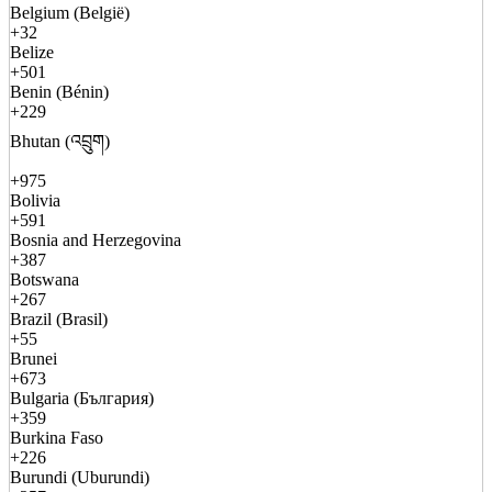
Belgium (België)
+32
Belize
+501
Benin (Bénin)
+229
Bhutan (འབྲུག)
+975
Bolivia
+591
Bosnia and Herzegovina
+387
Botswana
+267
Brazil (Brasil)
+55
Brunei
+673
Bulgaria (България)
+359
Burkina Faso
+226
Burundi (Uburundi)