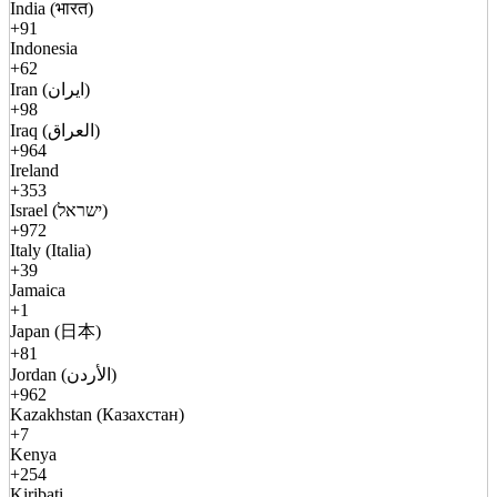
India (भारत)
+91
Indonesia
+62
Iran (ایران)
+98
Iraq (العراق)
+964
Ireland
+353
Israel (ישראל)
+972
Italy (Italia)
+39
Jamaica
+1
Japan (日本)
+81
Jordan (الأردن)
+962
Kazakhstan (Казахстан)
+7
Kenya
+254
Kiribati