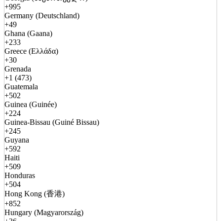
+995
Germany (Deutschland)
+49
Ghana (Gaana)
+233
Greece (Ελλάδα)
+30
Grenada
+1 (473)
Guatemala
+502
Guinea (Guinée)
+224
Guinea-Bissau (Guiné Bissau)
+245
Guyana
+592
Haiti
+509
Honduras
+504
Hong Kong (香港)
+852
Hungary (Magyarország)