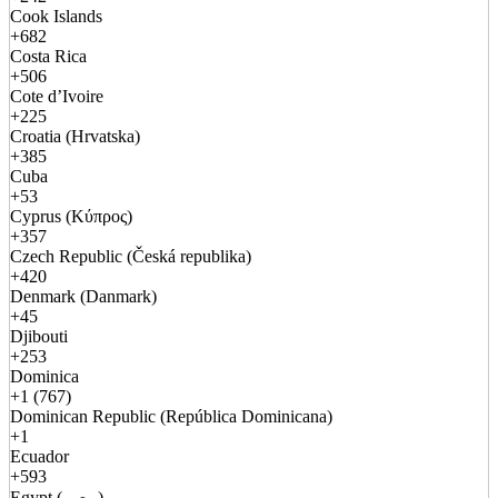
Cook Islands
+682
Costa Rica
+506
Cote d’Ivoire
+225
Croatia (Hrvatska)
+385
Cuba
+53
Cyprus (Κύπρος)
+357
Czech Republic (Česká republika)
+420
Denmark (Danmark)
+45
Djibouti
+253
Dominica
+1 (767)
Dominican Republic (República Dominicana)
+1
Ecuador
+593
Egypt (مصر)