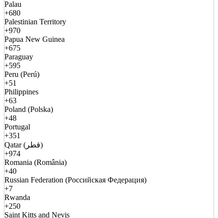
Palau
+680
Palestinian Territory
+970
Papua New Guinea
+675
Paraguay
+595
Peru (Perú)
+51
Philippines
+63
Poland (Polska)
+48
Portugal
+351
Qatar (قطر)
+974
Romania (România)
+40
Russian Federation (Российская Федерация)
+7
Rwanda
+250
Saint Kitts and Nevis