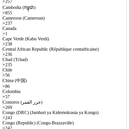
+257
Cambodia (កម្ពុជា)
+855
Cameroon (Cameroun)
+237
Canada
+1
Cape Verde (Kabu Verdi)
+238
Central African Republic (République centrafricaine)
+236
Chad (Tchad)
+235
Chile
+56
China (中国)
+86
Colombia
+57
Comoros (جزر القمر)
+269
Congo (DRC) (Jamhuri ya Kidemokrasia ya Kongo)
+243
Congo (Republic) (Congo-Brazzaville)
+242