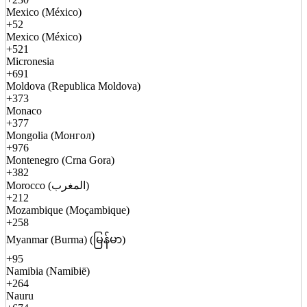
Mexico (México)
+52
Mexico (México)
+521
Micronesia
+691
Moldova (Republica Moldova)
+373
Monaco
+377
Mongolia (Монгол)
+976
Montenegro (Crna Gora)
+382
Morocco (المغرب)
+212
Mozambique (Moçambique)
+258
Myanmar (Burma) (မြန်မာ)
+95
Namibia (Namibië)
+264
Nauru