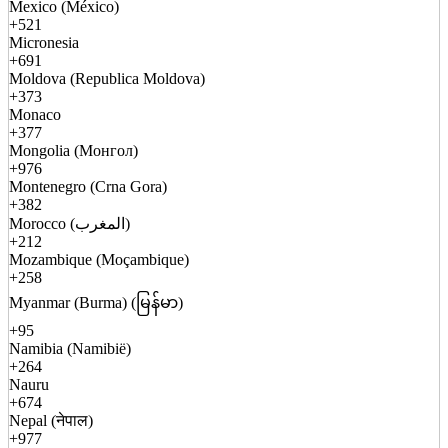
Mexico (México)
+521
Micronesia
+691
Moldova (Republica Moldova)
+373
Monaco
+377
Mongolia (Монгол)
+976
Montenegro (Crna Gora)
+382
Morocco (المغرب)
+212
Mozambique (Moçambique)
+258
Myanmar (Burma) (မြန်မာ)
+95
Namibia (Namibië)
+264
Nauru
+674
Nepal (नेपाल)
+977