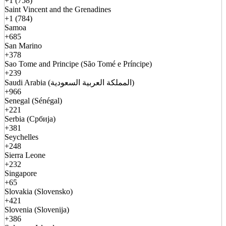
+1 (758)
Saint Vincent and the Grenadines
+1 (784)
Samoa
+685
San Marino
+378
Sao Tome and Principe (São Tomé e Príncipe)
+239
Saudi Arabia (المملكة العربية السعودية)
+966
Senegal (Sénégal)
+221
Serbia (Србија)
+381
Seychelles
+248
Sierra Leone
+232
Singapore
+65
Slovakia (Slovensko)
+421
Slovenia (Slovenija)
+386