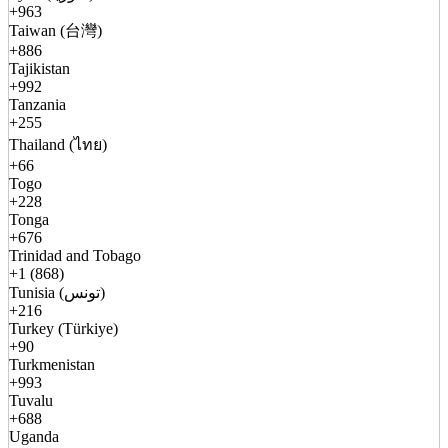
+963
Taiwan (台灣)
+886
Tajikistan
+992
Tanzania
+255
Thailand (ไทย)
+66
Togo
+228
Tonga
+676
Trinidad and Tobago
+1 (868)
Tunisia (تونس)
+216
Turkey (Türkiye)
+90
Turkmenistan
+993
Tuvalu
+688
Uganda