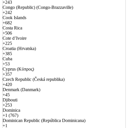
+243
Congo (Republic) (Congo-Brazzaville)
+242
Cook Islands
+682
Costa Rica
+506
Cote d’Ivoire
+225
Croatia (Hrvatska)
+385
Cuba
+53
Cyprus (Κύπρος)
+357
Czech Republic (Česká republika)
+420
Denmark (Danmark)
+45
Djibouti
+253
Dominica
+1 (767)
Dominican Republic (República Dominicana)
+1