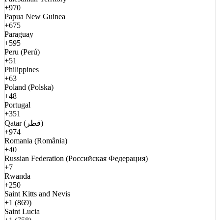
+970
Papua New Guinea
+675
Paraguay
+595
Peru (Perú)
+51
Philippines
+63
Poland (Polska)
+48
Portugal
+351
Qatar (قطر)
+974
Romania (România)
+40
Russian Federation (Российская Федерация)
+7
Rwanda
+250
Saint Kitts and Nevis
+1 (869)
Saint Lucia