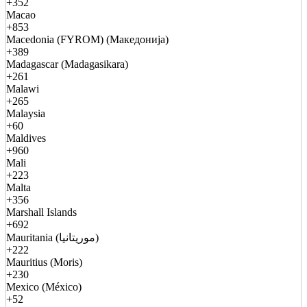
+352
Macao
+853
Macedonia (FYROM) (Македонија)
+389
Madagascar (Madagasikara)
+261
Malawi
+265
Malaysia
+60
Maldives
+960
Mali
+223
Malta
+356
Marshall Islands
+692
Mauritania (موريتانيا)
+222
Mauritius (Moris)
+230
Mexico (México)
+52