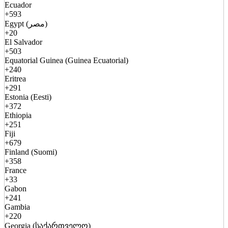
Ecuador
+593
Egypt (مصر)
+20
El Salvador
+503
Equatorial Guinea (Guinea Ecuatorial)
+240
Eritrea
+291
Estonia (Eesti)
+372
Ethiopia
+251
Fiji
+679
Finland (Suomi)
+358
France
+33
Gabon
+241
Gambia
+220
Georgia (საქართველო)