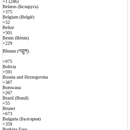
+1 (246)
Belarus (Беларусь)
+375
Belgium (België)
+32
Belize
+501
Benin (Bénin)
+229
Bhutan (འབྲུག)
+975
Bolivia
+591
Bosnia and Herzegovina
+387
Botswana
+267
Brazil (Brasil)
+55
Brunei
+673
Bulgaria (България)
+359
Burkina Faso