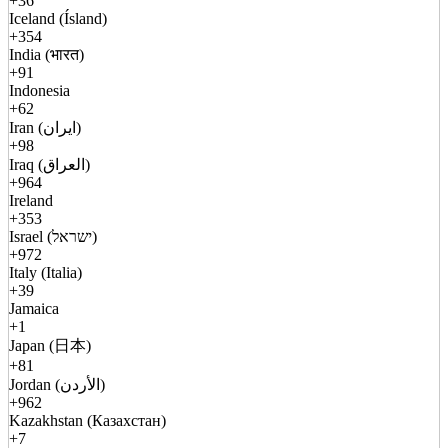
+36
Iceland (Ísland)
+354
India (भारत)
+91
Indonesia
+62
Iran (ایران)
+98
Iraq (العراق)
+964
Ireland
+353
Israel (ישראל)
+972
Italy (Italia)
+39
Jamaica
+1
Japan (日本)
+81
Jordan (الأردن)
+962
Kazakhstan (Казахстан)
+7