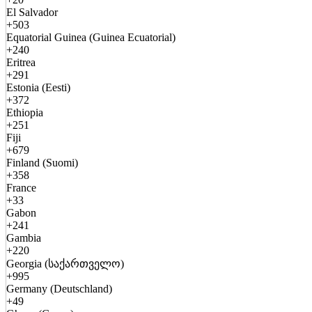
El Salvador
+503
Equatorial Guinea (Guinea Ecuatorial)
+240
Eritrea
+291
Estonia (Eesti)
+372
Ethiopia
+251
Fiji
+679
Finland (Suomi)
+358
France
+33
Gabon
+241
Gambia
+220
Georgia (საქართველო)
+995
Germany (Deutschland)
+49