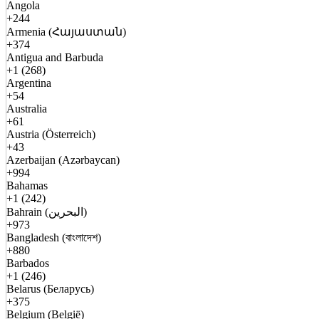
Angola
+244
Armenia (Հայաստան)
+374
Antigua and Barbuda
+1 (268)
Argentina
+54
Australia
+61
Austria (Österreich)
+43
Azerbaijan (Azərbaycan)
+994
Bahamas
+1 (242)
Bahrain (البحرين)
+973
Bangladesh (বাংলাদেশ)
+880
Barbados
+1 (246)
Belarus (Беларусь)
+375
Belgium (België)