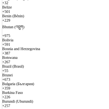
+32
Belize
+501
Benin (Bénin)
+229
Bhutan (འབྲུག)
+975
Bolivia
+591
Bosnia and Herzegovina
+387
Botswana
+267
Brazil (Brasil)
+55
Brunei
+673
Bulgaria (България)
+359
Burkina Faso
+226
Burundi (Uburundi)
+257