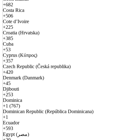
+682
Costa Rica
+506
Cote d’Ivoire
+225
Croatia (Hrvatska)
+385
Cuba
+53
Cyprus (Κύπρος)
+357
Czech Republic (Česká republika)
+420
Denmark (Danmark)
+45
Djibouti
+253
Dominica
+1 (767)
Dominican Republic (República Dominicana)
+1
Ecuador
+593
Egypt (مصر)
+20