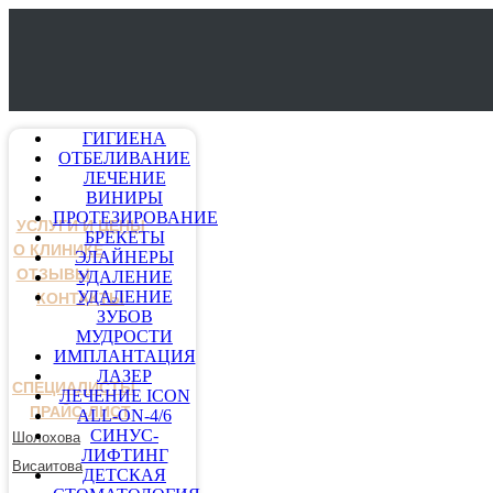
ГИГИЕНА
ОТБЕЛИВАНИЕ
ЛЕЧЕНИЕ
ВИНИРЫ
ПРОТЕЗИРОВАНИЕ
УСЛУГИ И ЦЕНЫ
БРЕКЕТЫ
О КЛИНИКЕ
ЭЛАЙНЕРЫ
ОТЗЫВЫ
УДАЛЕНИЕ
УДАЛЕНИЕ
КОНТАКТЫ
ЗУБОВ
МУДРОСТИ
ИМПЛАНТАЦИЯ
ЛАЗЕР
СПЕЦИАЛИСТЫ
ЛЕЧЕНИЕ ICON
ПРАЙС-ЛИСТ
ALL-ON-4/6
СИНУС-
Шолохова
ЛИФТИНГ
Висаитова
ДЕТСКАЯ