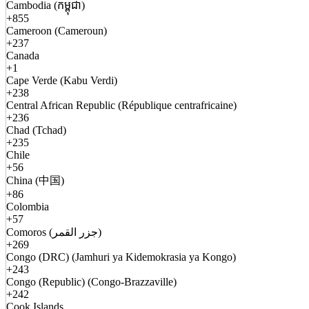
Cambodia (កម្ពុជា)
+855
Cameroon (Cameroun)
+237
Canada
+1
Cape Verde (Kabu Verdi)
+238
Central African Republic (République centrafricaine)
+236
Chad (Tchad)
+235
Chile
+56
China (中国)
+86
Colombia
+57
Comoros (جزر القمر)
+269
Congo (DRC) (Jamhuri ya Kidemokrasia ya Kongo)
+243
Congo (Republic) (Congo-Brazzaville)
+242
Cook Islands