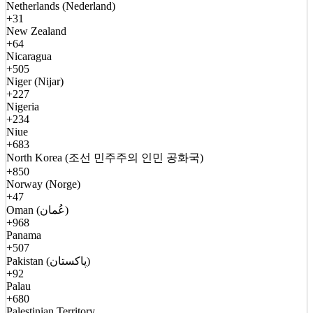
Netherlands (Nederland)
+31
New Zealand
+64
Nicaragua
+505
Niger (Nijar)
+227
Nigeria
+234
Niue
+683
North Korea (조선 민주주의 인민 공화국)
+850
Norway (Norge)
+47
Oman (عُمان)
+968
Panama
+507
Pakistan (پاکستان)
+92
Palau
+680
Palestinian Territory