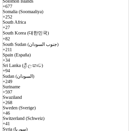
Solomon Islands
+677
Somalia (Soomaaliya)
+252
South Africa
+27
South Korea (대한민국)
+82
South Sudan (جنوب السودان)
+211
Spain (España)
+34
Sri Lanka (ශ්‍රී ලංකාව)
+94
Sudan (السودان)
+249
Suriname
+597
Swaziland
+268
Sweden (Sverige)
+46
Switzerland (Schweiz)
+41
Syria (سوريا)