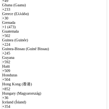
+49
Ghana (Gaana)
+233
Greece (Ελλάδα)
+30
Grenada
+1 (473)
Guatemala
+502
Guinea (Guinée)
+224
Guinea-Bissau (Guiné Bissau)
+245
Guyana
+592
Haiti
+509
Honduras
+504
Hong Kong (香港)
+852
Hungary (Magyarország)
+36
Iceland (Ísland)
+354