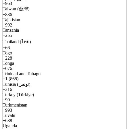
+963
Taiwan (台灣)
+886
Tajikistan
+992
Tanzania
+255
Thailand (ไทย)
+66
Togo
+228
Tonga
+676
Trinidad and Tobago
+1 (868)
Tunisia (تونس)
+216
Turkey (Türkiye)
+90
Turkmenistan
+993
Tuvalu
+688
Uganda