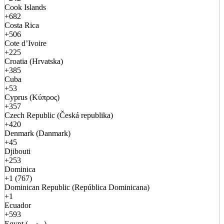
Cook Islands
+682
Costa Rica
+506
Cote d’Ivoire
+225
Croatia (Hrvatska)
+385
Cuba
+53
Cyprus (Κύπρος)
+357
Czech Republic (Česká republika)
+420
Denmark (Danmark)
+45
Djibouti
+253
Dominica
+1 (767)
Dominican Republic (República Dominicana)
+1
Ecuador
+593
Egypt (مصر)