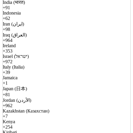
India (भारत)
+91
Indonesia
+62
Iran (ایران)
+98
Iraq (العراق)
+964
Ireland
+353
Israel (ישראל)
+972
Italy (Italia)
+39
Jamaica
+1
Japan (日本)
+81
Jordan (الأردن)
+962
Kazakhstan (Казахстан)
+7
Kenya
+254
Kiribati