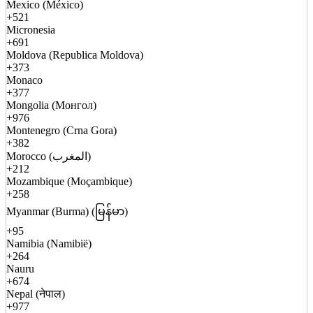
Mexico (México)
+521
Micronesia
+691
Moldova (Republica Moldova)
+373
Monaco
+377
Mongolia (Монгол)
+976
Montenegro (Crna Gora)
+382
Morocco (المغرب)
+212
Mozambique (Moçambique)
+258
Myanmar (Burma) (မြန်မာ)
+95
Namibia (Namibië)
+264
Nauru
+674
Nepal (नेपाल)
+977