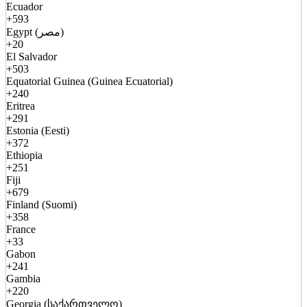
Ecuador
+593
Egypt (مصر)
+20
El Salvador
+503
Equatorial Guinea (Guinea Ecuatorial)
+240
Eritrea
+291
Estonia (Eesti)
+372
Ethiopia
+251
Fiji
+679
Finland (Suomi)
+358
France
+33
Gabon
+241
Gambia
+220
Georgia (საქართველო)