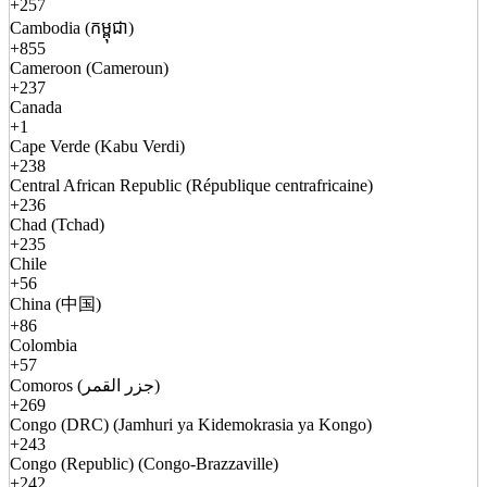
+257
Cambodia (កម្ពុជា)
+855
Cameroon (Cameroun)
+237
Canada
+1
Cape Verde (Kabu Verdi)
+238
Central African Republic (République centrafricaine)
+236
Chad (Tchad)
+235
Chile
+56
China (中国)
+86
Colombia
+57
Comoros (جزر القمر)
+269
Congo (DRC) (Jamhuri ya Kidemokrasia ya Kongo)
+243
Congo (Republic) (Congo-Brazzaville)
+242