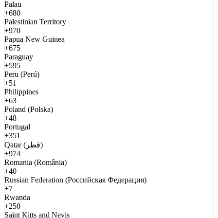
Palau
+680
Palestinian Territory
+970
Papua New Guinea
+675
Paraguay
+595
Peru (Perú)
+51
Philippines
+63
Poland (Polska)
+48
Portugal
+351
Qatar (قطر)
+974
Romania (România)
+40
Russian Federation (Российская Федерация)
+7
Rwanda
+250
Saint Kitts and Nevis