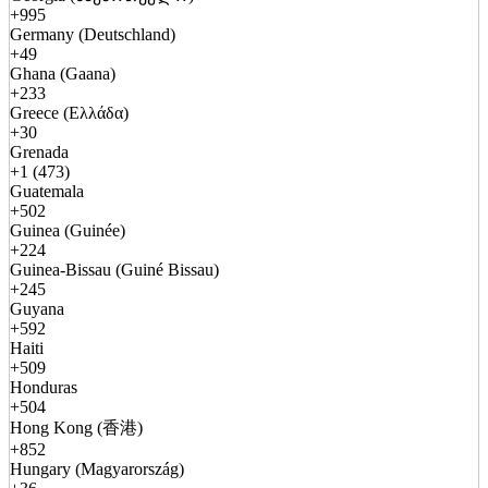
+995
Germany (Deutschland)
+49
Ghana (Gaana)
+233
Greece (Ελλάδα)
+30
Grenada
+1 (473)
Guatemala
+502
Guinea (Guinée)
+224
Guinea-Bissau (Guiné Bissau)
+245
Guyana
+592
Haiti
+509
Honduras
+504
Hong Kong (香港)
+852
Hungary (Magyarország)