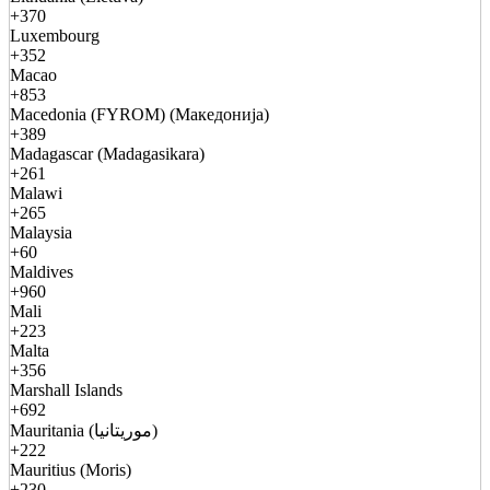
+370
Luxembourg
+352
Macao
+853
Macedonia (FYROM) (Македонија)
+389
Madagascar (Madagasikara)
+261
Malawi
+265
Malaysia
+60
Maldives
+960
Mali
+223
Malta
+356
Marshall Islands
+692
Mauritania (موريتانيا)
+222
Mauritius (Moris)
+230