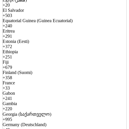
+20
El Salvador
+503
Equatorial Guinea (Guinea Ecuatorial)
+240
Eritrea
+291
Estonia (Eesti)
+372
Ethiopia
+251
Fiji
+679
Finland (Suomi)
+358
France
+33
Gabon
+241
Gambia
+220
Georgia (საქართველო)
+995
Germany (Deutschland)