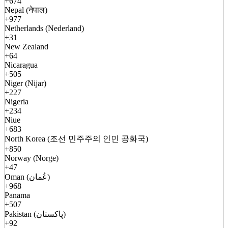
+674
Nepal (नेपाल)
+977
Netherlands (Nederland)
+31
New Zealand
+64
Nicaragua
+505
Niger (Nijar)
+227
Nigeria
+234
Niue
+683
North Korea (조선 민주주의 인민 공화국)
+850
Norway (Norge)
+47
Oman (عُمان)
+968
Panama
+507
Pakistan (پاکستان)
+92