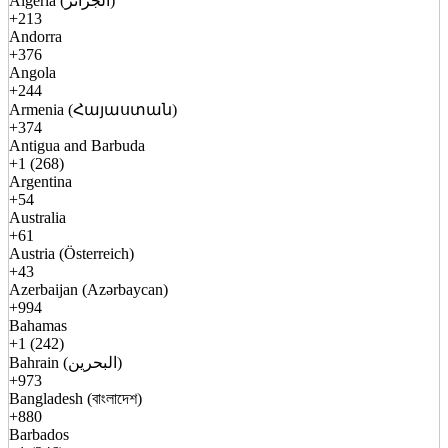
Algeria (الجزائر)
+213
Andorra
+376
Angola
+244
Armenia (Հայաստան)
+374
Antigua and Barbuda
+1 (268)
Argentina
+54
Australia
+61
Austria (Österreich)
+43
Azerbaijan (Azərbaycan)
+994
Bahamas
+1 (242)
Bahrain (البحرين)
+973
Bangladesh (বাংলাদেশ)
+880
Barbados