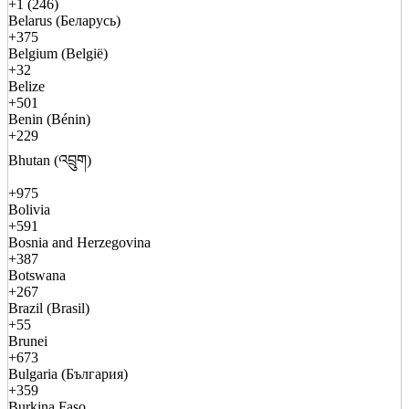
+1 (246)
Belarus (Беларусь)
+375
Belgium (België)
+32
Belize
+501
Benin (Bénin)
+229
Bhutan (འབྲུག)
+975
Bolivia
+591
Bosnia and Herzegovina
+387
Botswana
+267
Brazil (Brasil)
+55
Brunei
+673
Bulgaria (България)
+359
Burkina Faso