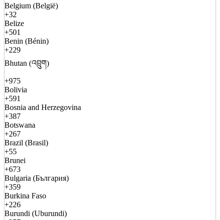
Belgium (België)
+32
Belize
+501
Benin (Bénin)
+229
Bhutan (འབྲུག)
+975
Bolivia
+591
Bosnia and Herzegovina
+387
Botswana
+267
Brazil (Brasil)
+55
Brunei
+673
Bulgaria (България)
+359
Burkina Faso
+226
Burundi (Uburundi)