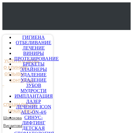
ГИГИЕНА
ОТБЕЛИВАНИЕ
ЛЕЧЕНИЕ
ВИНИРЫ
ПРОТЕЗИРОВАНИЕ
УСЛУГИ И ЦЕНЫ
БРЕКЕТЫ
О КЛИНИКЕ
ЭЛАЙНЕРЫ
ОТЗЫВЫ
УДАЛЕНИЕ
УДАЛЕНИЕ
КОНТАКТЫ
ЗУБОВ
МУДРОСТИ
ИМПЛАНТАЦИЯ
ЛАЗЕР
СПЕЦИАЛИСТЫ
ЛЕЧЕНИЕ ICON
ПРАЙС-ЛИСТ
ALL-ON-4/6
СИНУС-
Шолохова
ЛИФТИНГ
Висаитова
ДЕТСКАЯ