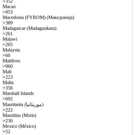
+352
Macao
+853
Macedonia (FYROM) (Македонија)
+389
Madagascar (Madagasikara)
+261
Malawi
+265
Malaysia
+60
Maldives
+960
Mali
+223
Malta
+356
Marshall Islands
+692
Mauritania (موريتانيا)
+222
Mauritius (Moris)
+230
Mexico (México)
+52