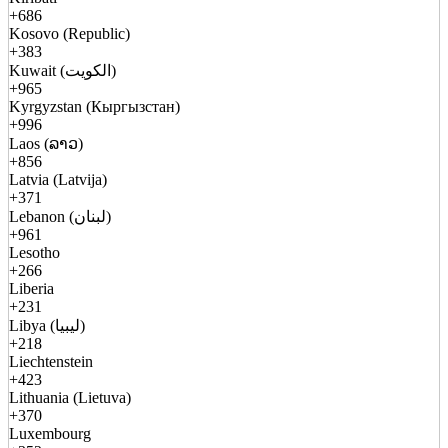
+686
Kosovo (Republic)
+383
Kuwait (الكويت)
+965
Kyrgyzstan (Кыргызстан)
+996
Laos (ລາວ)
+856
Latvia (Latvija)
+371
Lebanon (لبنان)
+961
Lesotho
+266
Liberia
+231
Libya (ليبيا)
+218
Liechtenstein
+423
Lithuania (Lietuva)
+370
Luxembourg