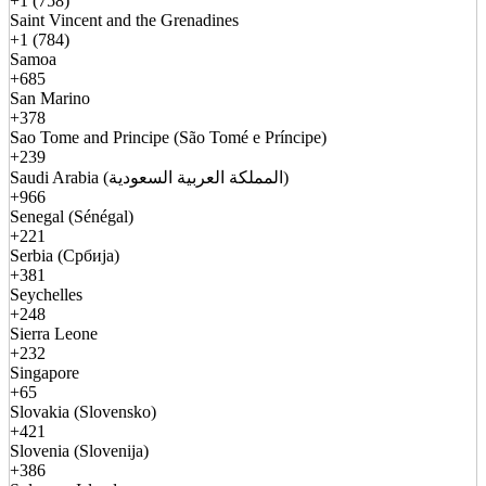
+1 (758)
Saint Vincent and the Grenadines
+1 (784)
Samoa
+685
San Marino
+378
Sao Tome and Principe (São Tomé e Príncipe)
+239
Saudi Arabia (المملكة العربية السعودية)
+966
Senegal (Sénégal)
+221
Serbia (Србија)
+381
Seychelles
+248
Sierra Leone
+232
Singapore
+65
Slovakia (Slovensko)
+421
Slovenia (Slovenija)
+386