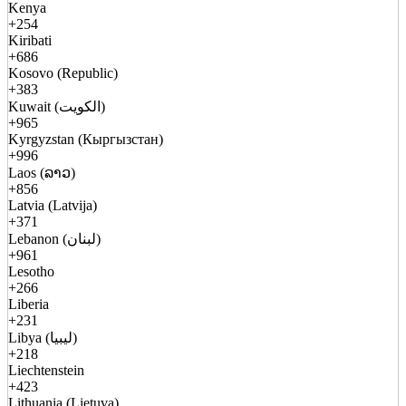
Kenya
+254
Kiribati
+686
Kosovo (Republic)
+383
Kuwait (الكويت)
+965
Kyrgyzstan (Кыргызстан)
+996
Laos (ລາວ)
+856
Latvia (Latvija)
+371
Lebanon (لبنان)
+961
Lesotho
+266
Liberia
+231
Libya (ليبيا)
+218
Liechtenstein
+423
Lithuania (Lietuva)