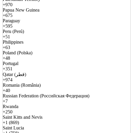
+970
Papua New Guinea
+675
Paraguay
+595
Peru (Perú)
+51
Philippines
+63
Poland (Polska)
+48
Portugal
+351
Qatar (قطر)
+974
Romania (România)
+40
Russian Federation (Российская Федерация)
+7
Rwanda
+250
Saint Kitts and Nevis
+1 (869)
Saint Lucia