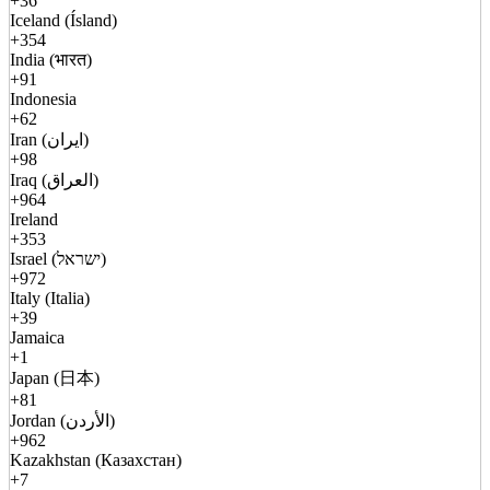
+36
Iceland (Ísland)
+354
India (भारत)
+91
Indonesia
+62
Iran (ایران)
+98
Iraq (العراق)
+964
Ireland
+353
Israel (ישראל)
+972
Italy (Italia)
+39
Jamaica
+1
Japan (日本)
+81
Jordan (الأردن)
+962
Kazakhstan (Казахстан)
+7