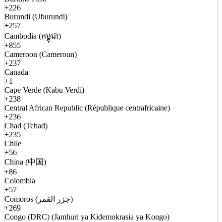
+226
Burundi (Uburundi)
+257
Cambodia (កម្ពុជា)
+855
Cameroon (Cameroun)
+237
Canada
+1
Cape Verde (Kabu Verdi)
+238
Central African Republic (République centrafricaine)
+236
Chad (Tchad)
+235
Chile
+56
China (中国)
+86
Colombia
+57
Comoros (جزر القمر)
+269
Congo (DRC) (Jamhuri ya Kidemokrasia ya Kongo)