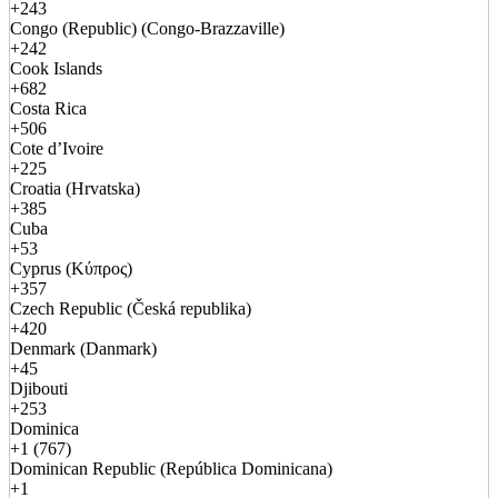
+243
Congo (Republic) (Congo-Brazzaville)
+242
Cook Islands
+682
Costa Rica
+506
Cote d’Ivoire
+225
Croatia (Hrvatska)
+385
Cuba
+53
Cyprus (Κύπρος)
+357
Czech Republic (Česká republika)
+420
Denmark (Danmark)
+45
Djibouti
+253
Dominica
+1 (767)
Dominican Republic (República Dominicana)
+1