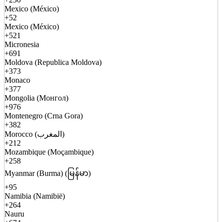
Mexico (México)
+52
Mexico (México)
+521
Micronesia
+691
Moldova (Republica Moldova)
+373
Monaco
+377
Mongolia (Монгол)
+976
Montenegro (Crna Gora)
+382
Morocco (المغرب)
+212
Mozambique (Moçambique)
+258
Myanmar (Burma) (မြန်မာ)
+95
Namibia (Namibië)
+264
Nauru