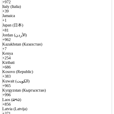
+972
Italy (Italia)
+39
Jamaica
+1
Japan (日本)
+81
Jordan (الأردن)
+962
Kazakhstan (Казахстан)
+7
Kenya
+254
Kiribati
+686
Kosovo (Republic)
+383
Kuwait (الكويت)
+965
Kyrgyzstan (Кыргызстан)
+996
Laos (ລາວ)
+856
Latvia (Latvija)
+371