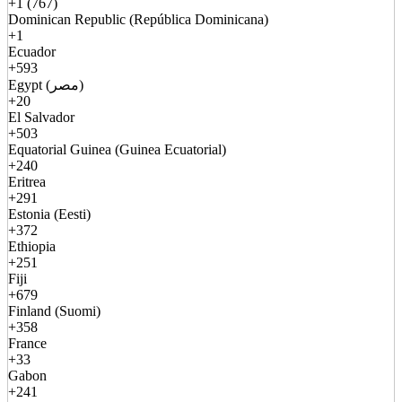
+1 (767)
Dominican Republic (República Dominicana)
+1
Ecuador
+593
Egypt (مصر)
+20
El Salvador
+503
Equatorial Guinea (Guinea Ecuatorial)
+240
Eritrea
+291
Estonia (Eesti)
+372
Ethiopia
+251
Fiji
+679
Finland (Suomi)
+358
France
+33
Gabon
+241