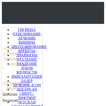
ГИГИЕНА
ОТБЕЛИВАНИЕ
ЛЕЧЕНИЕ
ВИНИРЫ
ПРОТЕЗИРОВАНИЕ
УСЛУГИ И ЦЕНЫ
БРЕКЕТЫ
О КЛИНИКЕ
ЭЛАЙНЕРЫ
ОТЗЫВЫ
УДАЛЕНИЕ
УДАЛЕНИЕ
КОНТАКТЫ
ЗУБОВ
МУДРОСТИ
ИМПЛАНТАЦИЯ
ЛАЗЕР
СПЕЦИАЛИСТЫ
ЛЕЧЕНИЕ ICON
ПРАЙС-ЛИСТ
ALL-ON-4/6
СИНУС-
Шолохова
ЛИФТИНГ
Висаитова
ДЕТСКАЯ