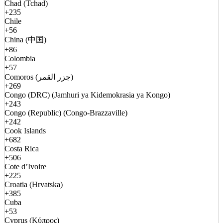
Chad (Tchad)
+235
Chile
+56
China (中国)
+86
Colombia
+57
Comoros (جزر القمر)
+269
Congo (DRC) (Jamhuri ya Kidemokrasia ya Kongo)
+243
Congo (Republic) (Congo-Brazzaville)
+242
Cook Islands
+682
Costa Rica
+506
Cote d’Ivoire
+225
Croatia (Hrvatska)
+385
Cuba
+53
Cyprus (Κύπρος)