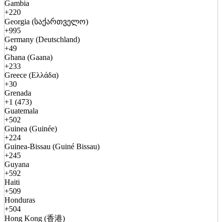
Gambia
+220
Georgia (საქართველო)
+995
Germany (Deutschland)
+49
Ghana (Gaana)
+233
Greece (Ελλάδα)
+30
Grenada
+1 (473)
Guatemala
+502
Guinea (Guinée)
+224
Guinea-Bissau (Guiné Bissau)
+245
Guyana
+592
Haiti
+509
Honduras
+504
Hong Kong (香港)