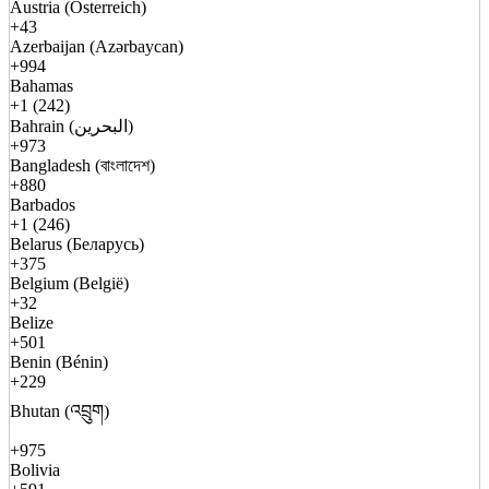
Austria (Österreich)
+43
Azerbaijan (Azərbaycan)
+994
Bahamas
+1 (242)
Bahrain (البحرين)
+973
Bangladesh (বাংলাদেশ)
+880
Barbados
+1 (246)
Belarus (Беларусь)
+375
Belgium (België)
+32
Belize
+501
Benin (Bénin)
+229
Bhutan (འབྲུག)
+975
Bolivia