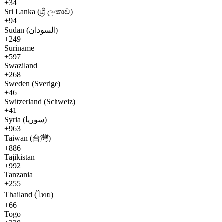
+34
Sri Lanka (ශ්‍රී ලංකාව)
+94
Sudan (السودان)
+249
Suriname
+597
Swaziland
+268
Sweden (Sverige)
+46
Switzerland (Schweiz)
+41
Syria (سوريا)
+963
Taiwan (台灣)
+886
Tajikistan
+992
Tanzania
+255
Thailand (ไทย)
+66
Togo