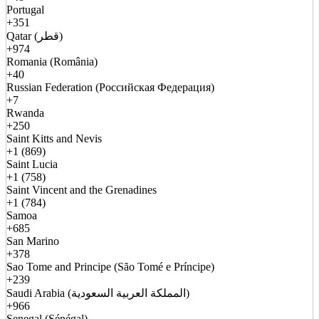
Portugal
+351
Qatar (قطر)
+974
Romania (România)
+40
Russian Federation (Российская Федерация)
+7
Rwanda
+250
Saint Kitts and Nevis
+1 (869)
Saint Lucia
+1 (758)
Saint Vincent and the Grenadines
+1 (784)
Samoa
+685
San Marino
+378
Sao Tome and Principe (São Tomé e Príncipe)
+239
Saudi Arabia (المملكة العربية السعودية)
+966
Senegal (Sénégal)