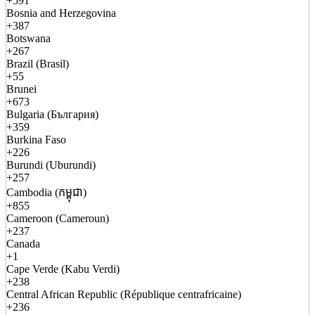
+591
Bosnia and Herzegovina
+387
Botswana
+267
Brazil (Brasil)
+55
Brunei
+673
Bulgaria (България)
+359
Burkina Faso
+226
Burundi (Uburundi)
+257
Cambodia (កម្ពុជា)
+855
Cameroon (Cameroun)
+237
Canada
+1
Cape Verde (Kabu Verdi)
+238
Central African Republic (République centrafricaine)
+236