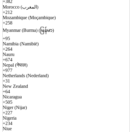
+382
Morocco (المغرب)
+212
Mozambique (Moçambique)
+258
Myanmar (Burma) (မြန်မာ)
+95
Namibia (Namibië)
+264
Nauru
+674
Nepal (नेपाल)
+977
Netherlands (Nederland)
+31
New Zealand
+64
Nicaragua
+505
Niger (Nijar)
+227
Nigeria
+234
Niue