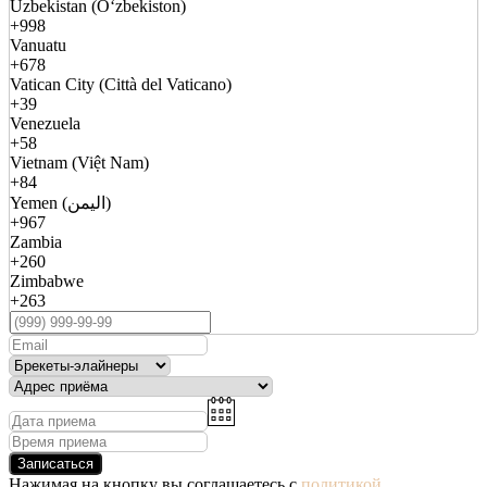
Uzbekistan (Oʻzbekiston)
+998
Vanuatu
+678
Vatican City (Città del Vaticano)
+39
Venezuela
+58
Vietnam (Việt Nam)
+84
Yemen (اليمن)
+967
Zambia
+260
Zimbabwe
+263
Записаться
Нажимая на кнопку вы соглашаетесь с
политикой