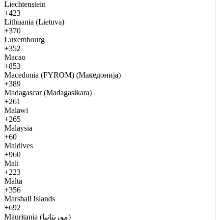
Liechtenstein
+423
Lithuania (Lietuva)
+370
Luxembourg
+352
Macao
+853
Macedonia (FYROM) (Македонија)
+389
Madagascar (Madagasikara)
+261
Malawi
+265
Malaysia
+60
Maldives
+960
Mali
+223
Malta
+356
Marshall Islands
+692
Mauritania (موريتانيا)