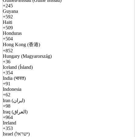
Guinea-Bissau (Guiné Bissau)
+245
Guyana
+592
Haiti
+509
Honduras
+504
Hong Kong (香港)
+852
Hungary (Magyarország)
+36
Iceland (Ísland)
+354
India (भारत)
+91
Indonesia
+62
Iran (ایران)
+98
Iraq (العراق)
+964
Ireland
+353
Israel (ישראל)