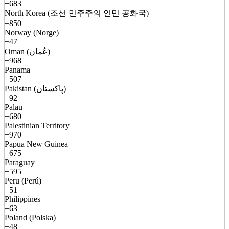
+683
North Korea (조선 민주주의 인민 공화국)
+850
Norway (Norge)
+47
Oman (عُمان)
+968
Panama
+507
Pakistan (پاکستان)
+92
Palau
+680
Palestinian Territory
+970
Papua New Guinea
+675
Paraguay
+595
Peru (Perú)
+51
Philippines
+63
Poland (Polska)
+48