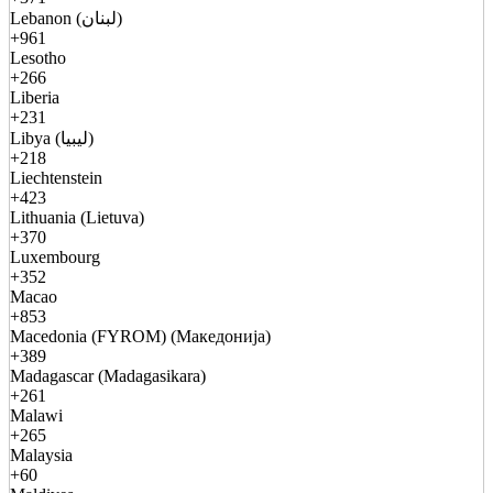
Lebanon (لبنان)
+961
Lesotho
+266
Liberia
+231
Libya (ليبيا)
+218
Liechtenstein
+423
Lithuania (Lietuva)
+370
Luxembourg
+352
Macao
+853
Macedonia (FYROM) (Македонија)
+389
Madagascar (Madagasikara)
+261
Malawi
+265
Malaysia
+60