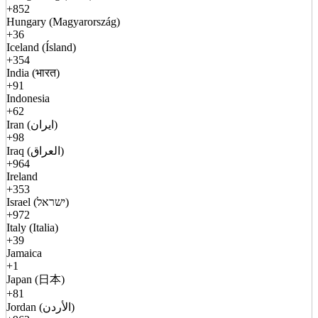
+852
Hungary (Magyarország)
+36
Iceland (Ísland)
+354
India (भारत)
+91
Indonesia
+62
Iran (ایران)
+98
Iraq (العراق)
+964
Ireland
+353
Israel (ישראל)
+972
Italy (Italia)
+39
Jamaica
+1
Japan (日本)
+81
Jordan (الأردن)