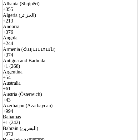
Albania (Shqipëri)
+355
Algeria (الجزائر)
+213
Andorra
+376
Angola
+244
Armenia (Հայաստան)
+374
Antigua and Barbuda
+1 (268)
Argentina
+54
Australia
+61
Austria (Österreich)
+43
Azerbaijan (Azərbaycan)
+994
Bahamas
+1 (242)
Bahrain (البحرين)
+973
Bangladesh (বাংলাদেশ)