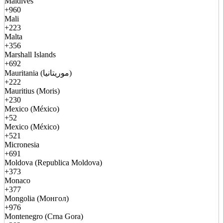
Maldives
+960
Mali
+223
Malta
+356
Marshall Islands
+692
Mauritania (موريتانيا)
+222
Mauritius (Moris)
+230
Mexico (México)
+52
Mexico (México)
+521
Micronesia
+691
Moldova (Republica Moldova)
+373
Monaco
+377
Mongolia (Монгол)
+976
Montenegro (Crna Gora)