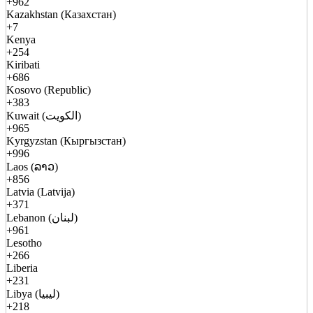
+962
Kazakhstan (Казахстан)
+7
Kenya
+254
Kiribati
+686
Kosovo (Republic)
+383
Kuwait (الكويت)
+965
Kyrgyzstan (Кыргызстан)
+996
Laos (ລາວ)
+856
Latvia (Latvija)
+371
Lebanon (لبنان)
+961
Lesotho
+266
Liberia
+231
Libya (ليبيا)
+218