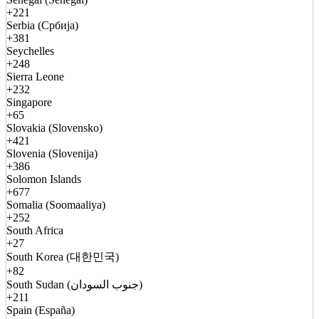
+221
Serbia (Србија)
+381
Seychelles
+248
Sierra Leone
+232
Singapore
+65
Slovakia (Slovensko)
+421
Slovenia (Slovenija)
+386
Solomon Islands
+677
Somalia (Soomaaliya)
+252
South Africa
+27
South Korea (대한민국)
+82
South Sudan (جنوب السودان)
+211
Spain (España)