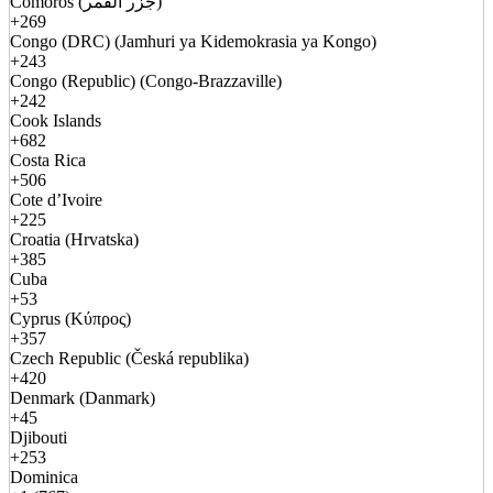
Comoros (جزر القمر)
+269
Congo (DRC) (Jamhuri ya Kidemokrasia ya Kongo)
+243
Congo (Republic) (Congo-Brazzaville)
+242
Cook Islands
+682
Costa Rica
+506
Cote d’Ivoire
+225
Croatia (Hrvatska)
+385
Cuba
+53
Cyprus (Κύπρος)
+357
Czech Republic (Česká republika)
+420
Denmark (Danmark)
+45
Djibouti
+253
Dominica