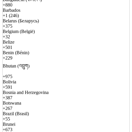
+880
Barbados
+1 (246)
Belarus (Беларусь)
+375
Belgium (België)
+32
Belize
+501
Benin (Bénin)
+229
Bhutan (འབྲུག)
+975
Bolivia
+591
Bosnia and Herzegovina
+387
Botswana
+267
Brazil (Brasil)
+55
Brunei
+673