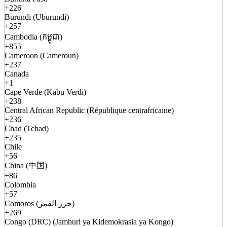
+226
Burundi (Uburundi)
+257
Cambodia (កម្ពុជា)
+855
Cameroon (Cameroun)
+237
Canada
+1
Cape Verde (Kabu Verdi)
+238
Central African Republic (République centrafricaine)
+236
Chad (Tchad)
+235
Chile
+56
China (中国)
+86
Colombia
+57
Comoros (جزر القمر)
+269
Congo (DRC) (Jamhuri ya Kidemokrasia ya Kongo)