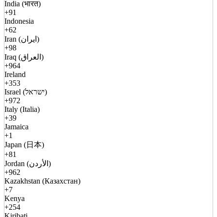
India (भारत)
+91
Indonesia
+62
Iran (ایران)
+98
Iraq (العراق)
+964
Ireland
+353
Israel (ישראל)
+972
Italy (Italia)
+39
Jamaica
+1
Japan (日本)
+81
Jordan (الأردن)
+962
Kazakhstan (Казахстан)
+7
Kenya
+254
Kiribati