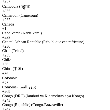
+257
Cambodia (កម្ពុជា)
+855
Cameroon (Cameroun)
+237
Canada
+1
Cape Verde (Kabu Verdi)
+238
Central African Republic (République centrafricaine)
+236
Chad (Tchad)
+235
Chile
+56
China (中国)
+86
Colombia
+57
Comoros (جزر القمر)
+269
Congo (DRC) (Jamhuri ya Kidemokrasia ya Kongo)
+243
Congo (Republic) (Congo-Brazzaville)
+242