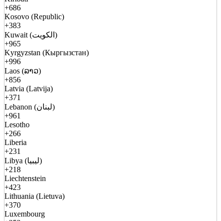
+686
Kosovo (Republic)
+383
Kuwait (الكويت)
+965
Kyrgyzstan (Кыргызстан)
+996
Laos (ລາວ)
+856
Latvia (Latvija)
+371
Lebanon (لبنان)
+961
Lesotho
+266
Liberia
+231
Libya (ليبيا)
+218
Liechtenstein
+423
Lithuania (Lietuva)
+370
Luxembourg