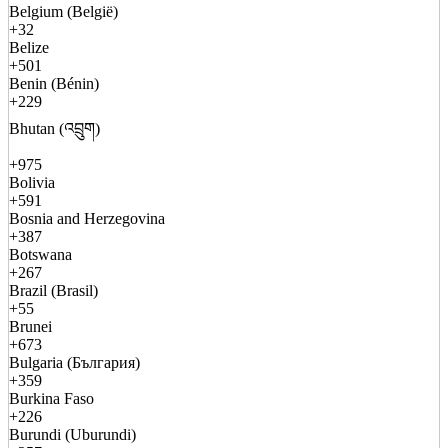
Belgium (België)
+32
Belize
+501
Benin (Bénin)
+229
Bhutan (འབྲུག)
+975
Bolivia
+591
Bosnia and Herzegovina
+387
Botswana
+267
Brazil (Brasil)
+55
Brunei
+673
Bulgaria (България)
+359
Burkina Faso
+226
Burundi (Uburundi)