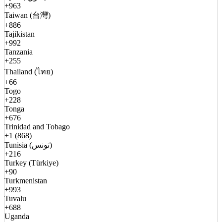
+963
Taiwan (台灣)
+886
Tajikistan
+992
Tanzania
+255
Thailand (ไทย)
+66
Togo
+228
Tonga
+676
Trinidad and Tobago
+1 (868)
Tunisia (تونس)
+216
Turkey (Türkiye)
+90
Turkmenistan
+993
Tuvalu
+688
Uganda