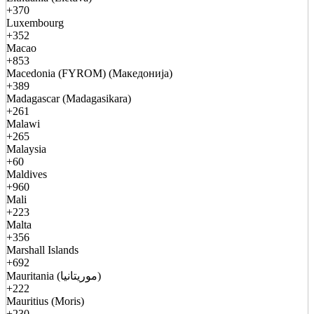
+370
Luxembourg
+352
Macao
+853
Macedonia (FYROM) (Македонија)
+389
Madagascar (Madagasikara)
+261
Malawi
+265
Malaysia
+60
Maldives
+960
Mali
+223
Malta
+356
Marshall Islands
+692
Mauritania (موريتانيا)
+222
Mauritius (Moris)
+230