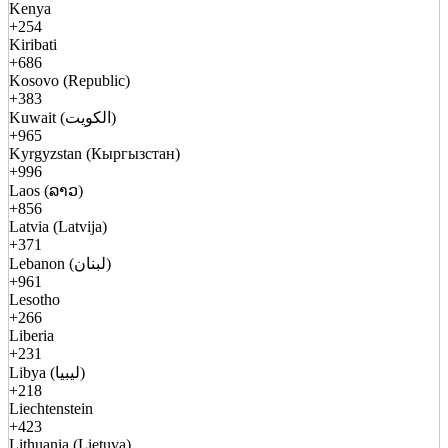
Kenya
+254
Kiribati
+686
Kosovo (Republic)
+383
Kuwait (الكويت)
+965
Kyrgyzstan (Кыргызстан)
+996
Laos (ລາວ)
+856
Latvia (Latvija)
+371
Lebanon (لبنان)
+961
Lesotho
+266
Liberia
+231
Libya (ليبيا)
+218
Liechtenstein
+423
Lithuania (Lietuva)