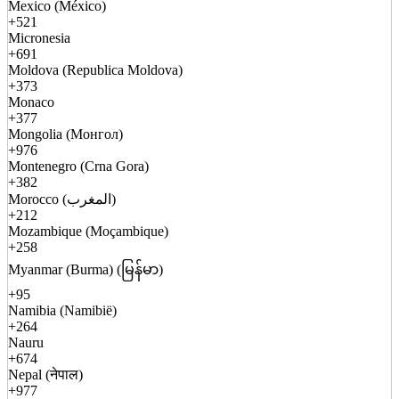
Mexico (México)
+521
Micronesia
+691
Moldova (Republica Moldova)
+373
Monaco
+377
Mongolia (Монгол)
+976
Montenegro (Crna Gora)
+382
Morocco (المغرب)
+212
Mozambique (Moçambique)
+258
Myanmar (Burma) (မြန်မာ)
+95
Namibia (Namibië)
+264
Nauru
+674
Nepal (नेपाल)
+977