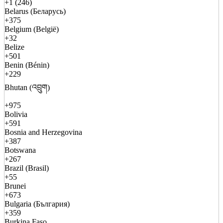
+1 (246)
Belarus (Беларусь)
+375
Belgium (België)
+32
Belize
+501
Benin (Bénin)
+229
Bhutan (འབྲུག)
+975
Bolivia
+591
Bosnia and Herzegovina
+387
Botswana
+267
Brazil (Brasil)
+55
Brunei
+673
Bulgaria (България)
+359
Burkina Faso