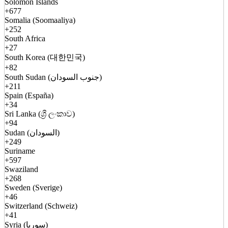
Solomon Islands
+677
Somalia (Soomaaliya)
+252
South Africa
+27
South Korea (대한민국)
+82
South Sudan (جنوب السودان)
+211
Spain (España)
+34
Sri Lanka (ශ්‍රී ලංකාව)
+94
Sudan (السودان)
+249
Suriname
+597
Swaziland
+268
Sweden (Sverige)
+46
Switzerland (Schweiz)
+41
Syria (سوريا)