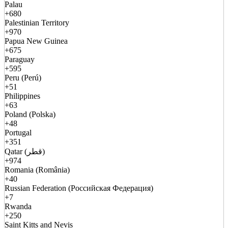
Palau
+680
Palestinian Territory
+970
Papua New Guinea
+675
Paraguay
+595
Peru (Perú)
+51
Philippines
+63
Poland (Polska)
+48
Portugal
+351
Qatar (قطر)
+974
Romania (România)
+40
Russian Federation (Российская Федерация)
+7
Rwanda
+250
Saint Kitts and Nevis