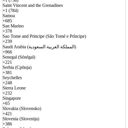
+1 (758)
Saint Vincent and the Grenadines
+1 (784)
Samoa
+685
San Marino
+378
Sao Tome and Principe (São Tomé e Príncipe)
+239
Saudi Arabia (المملكة العربية السعودية)
+966
Senegal (Sénégal)
+221
Serbia (Србија)
+381
Seychelles
+248
Sierra Leone
+232
Singapore
+65
Slovakia (Slovensko)
+421
Slovenia (Slovenija)
+386