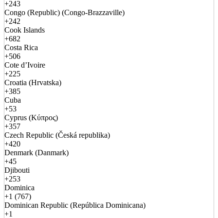
+243
Congo (Republic) (Congo-Brazzaville)
+242
Cook Islands
+682
Costa Rica
+506
Cote d’Ivoire
+225
Croatia (Hrvatska)
+385
Cuba
+53
Cyprus (Κύπρος)
+357
Czech Republic (Česká republika)
+420
Denmark (Danmark)
+45
Djibouti
+253
Dominica
+1 (767)
Dominican Republic (República Dominicana)
+1