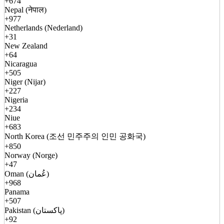
+674
Nepal (नेपाल)
+977
Netherlands (Nederland)
+31
New Zealand
+64
Nicaragua
+505
Niger (Nijar)
+227
Nigeria
+234
Niue
+683
North Korea (조선 민주주의 인민 공화국)
+850
Norway (Norge)
+47
Oman (عُمان)
+968
Panama
+507
Pakistan (پاکستان)
+92