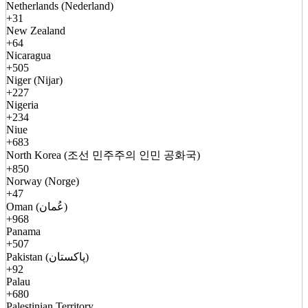
Netherlands (Nederland)
+31
New Zealand
+64
Nicaragua
+505
Niger (Nijar)
+227
Nigeria
+234
Niue
+683
North Korea (조선 민주주의 인민 공화국)
+850
Norway (Norge)
+47
Oman (عُمان)
+968
Panama
+507
Pakistan (پاکستان)
+92
Palau
+680
Palestinian Territory