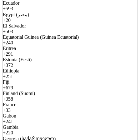
Ecuador
+593
Egypt (مصر)
+20
El Salvador
+503
Equatorial Guinea (Guinea Ecuatorial)
+240
Eritrea
+291
Estonia (Eesti)
+372
Ethiopia
+251
Fiji
+679
Finland (Suomi)
+358
France
+33
Gabon
+241
Gambia
+220
Georgia (საქართველო)