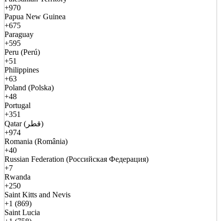
+970
Papua New Guinea
+675
Paraguay
+595
Peru (Perú)
+51
Philippines
+63
Poland (Polska)
+48
Portugal
+351
Qatar (قطر)
+974
Romania (România)
+40
Russian Federation (Российская Федерация)
+7
Rwanda
+250
Saint Kitts and Nevis
+1 (869)
Saint Lucia