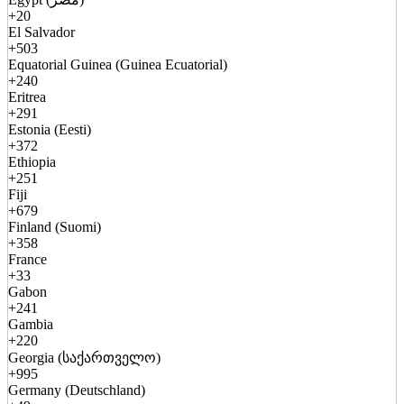
+20
El Salvador
+503
Equatorial Guinea (Guinea Ecuatorial)
+240
Eritrea
+291
Estonia (Eesti)
+372
Ethiopia
+251
Fiji
+679
Finland (Suomi)
+358
France
+33
Gabon
+241
Gambia
+220
Georgia (საქართველო)
+995
Germany (Deutschland)