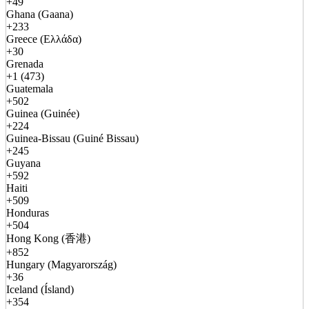
+49
Ghana (Gaana)
+233
Greece (Ελλάδα)
+30
Grenada
+1 (473)
Guatemala
+502
Guinea (Guinée)
+224
Guinea-Bissau (Guiné Bissau)
+245
Guyana
+592
Haiti
+509
Honduras
+504
Hong Kong (香港)
+852
Hungary (Magyarország)
+36
Iceland (Ísland)
+354