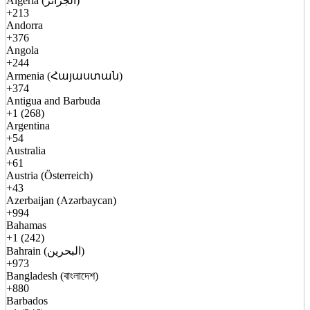
Algeria (الجزائر)
+213
Andorra
+376
Angola
+244
Armenia (Հայաստան)
+374
Antigua and Barbuda
+1 (268)
Argentina
+54
Australia
+61
Austria (Österreich)
+43
Azerbaijan (Azərbaycan)
+994
Bahamas
+1 (242)
Bahrain (البحرين)
+973
Bangladesh (বাংলাদেশ)
+880
Barbados