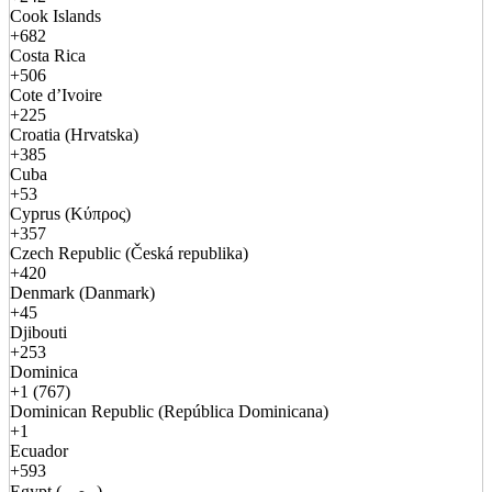
Cook Islands
+682
Costa Rica
+506
Cote d’Ivoire
+225
Croatia (Hrvatska)
+385
Cuba
+53
Cyprus (Κύπρος)
+357
Czech Republic (Česká republika)
+420
Denmark (Danmark)
+45
Djibouti
+253
Dominica
+1 (767)
Dominican Republic (República Dominicana)
+1
Ecuador
+593
Egypt (مصر)