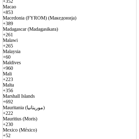
+352
Macao
+853
Macedonia (FYROM) (Македонија)
+389
Madagascar (Madagasikara)
+261
Malawi
+265
Malaysia
+60
Maldives
+960
Mali
+223
Malta
+356
Marshall Islands
+692
Mauritania (موريتانيا)
+222
Mauritius (Moris)
+230
Mexico (México)
+52