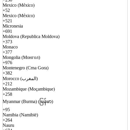
Mexico (México)
+52
Mexico (México)
+521
Micronesia
+691
Moldova (Republica Moldova)
+373
Monaco
+377
Mongolia (Монгол)
+976
Montenegro (Crna Gora)
+382
Morocco (المغرب)
+212
Mozambique (Moçambique)
+258
Myanmar (Burma) (မြန်မာ)
+95
Namibia (Namibië)
+264
Nauru