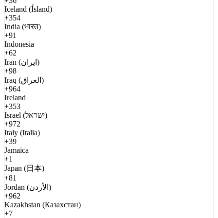
+36
Iceland (Ísland)
+354
India (भारत)
+91
Indonesia
+62
Iran (ایران)
+98
Iraq (العراق)
+964
Ireland
+353
Israel (ישראל)
+972
Italy (Italia)
+39
Jamaica
+1
Japan (日本)
+81
Jordan (الأردن)
+962
Kazakhstan (Казахстан)
+7