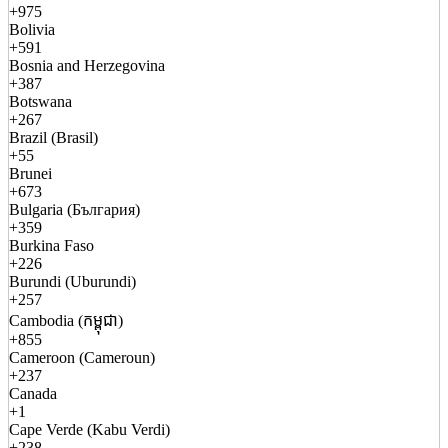
+975
Bolivia
+591
Bosnia and Herzegovina
+387
Botswana
+267
Brazil (Brasil)
+55
Brunei
+673
Bulgaria (България)
+359
Burkina Faso
+226
Burundi (Uburundi)
+257
Cambodia (កម្ពុជា)
+855
Cameroon (Cameroun)
+237
Canada
+1
Cape Verde (Kabu Verdi)
+238