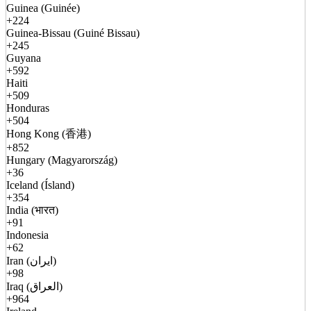
Guinea (Guinée)
+224
Guinea-Bissau (Guiné Bissau)
+245
Guyana
+592
Haiti
+509
Honduras
+504
Hong Kong (香港)
+852
Hungary (Magyarország)
+36
Iceland (Ísland)
+354
India (भारत)
+91
Indonesia
+62
Iran (ایران)
+98
Iraq (العراق)
+964