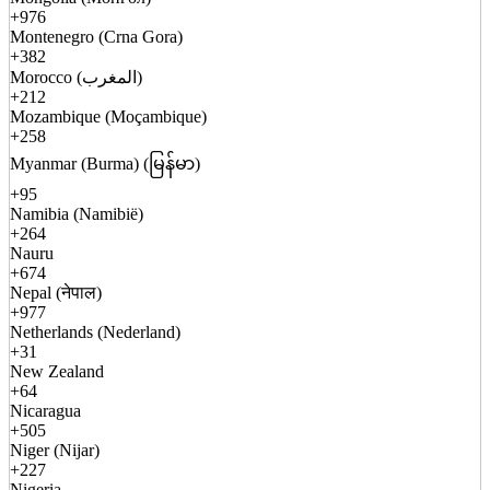
+976
Montenegro (Crna Gora)
+382
Morocco (المغرب)
+212
Mozambique (Moçambique)
+258
Myanmar (Burma) (မြန်မာ)
+95
Namibia (Namibië)
+264
Nauru
+674
Nepal (नेपाल)
+977
Netherlands (Nederland)
+31
New Zealand
+64
Nicaragua
+505
Niger (Nijar)
+227
Nigeria