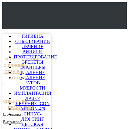
ГИГИЕНА
ОТБЕЛИВАНИЕ
ЛЕЧЕНИЕ
ВИНИРЫ
ПРОТЕЗИРОВАНИЕ
УСЛУГИ И ЦЕНЫ
БРЕКЕТЫ
О КЛИНИКЕ
ЭЛАЙНЕРЫ
ОТЗЫВЫ
УДАЛЕНИЕ
УДАЛЕНИЕ
КОНТАКТЫ
ЗУБОВ
МУДРОСТИ
ИМПЛАНТАЦИЯ
ЛАЗЕР
СПЕЦИАЛИСТЫ
ЛЕЧЕНИЕ ICON
ПРАЙС-ЛИСТ
ALL-ON-4/6
СИНУС-
Шолохова
ЛИФТИНГ
Висаитова
ДЕТСКАЯ