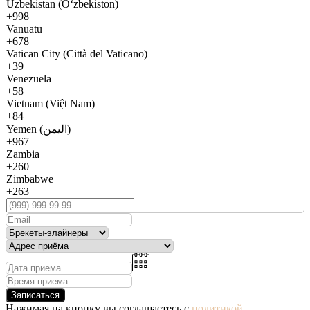
Uzbekistan (Oʻzbekiston)
+998
Vanuatu
+678
Vatican City (Città del Vaticano)
+39
Venezuela
+58
Vietnam (Việt Nam)
+84
Yemen (اليمن)
+967
Zambia
+260
Zimbabwe
+263
Записаться
Нажимая на кнопку вы соглашаетесь с
политикой