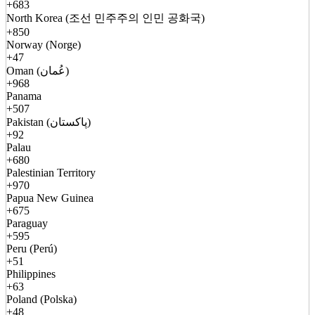
+683
North Korea (조선 민주주의 인민 공화국)
+850
Norway (Norge)
+47
Oman (عُمان)
+968
Panama
+507
Pakistan (پاکستان)
+92
Palau
+680
Palestinian Territory
+970
Papua New Guinea
+675
Paraguay
+595
Peru (Perú)
+51
Philippines
+63
Poland (Polska)
+48