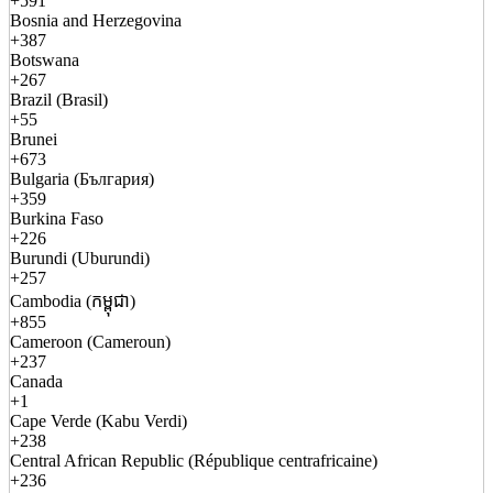
+591
Bosnia and Herzegovina
+387
Botswana
+267
Brazil (Brasil)
+55
Brunei
+673
Bulgaria (България)
+359
Burkina Faso
+226
Burundi (Uburundi)
+257
Cambodia (កម្ពុជា)
+855
Cameroon (Cameroun)
+237
Canada
+1
Cape Verde (Kabu Verdi)
+238
Central African Republic (République centrafricaine)
+236