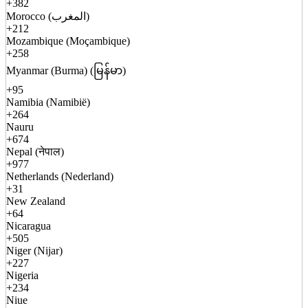
+382
Morocco (المغرب)
+212
Mozambique (Moçambique)
+258
Myanmar (Burma) (မြန်မာ)
+95
Namibia (Namibië)
+264
Nauru
+674
Nepal (नेपाल)
+977
Netherlands (Nederland)
+31
New Zealand
+64
Nicaragua
+505
Niger (Nijar)
+227
Nigeria
+234
Niue