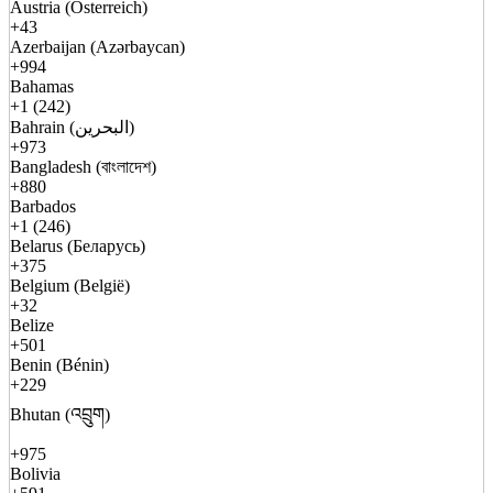
Austria (Österreich)
+43
Azerbaijan (Azərbaycan)
+994
Bahamas
+1 (242)
Bahrain (البحرين)
+973
Bangladesh (বাংলাদেশ)
+880
Barbados
+1 (246)
Belarus (Беларусь)
+375
Belgium (België)
+32
Belize
+501
Benin (Bénin)
+229
Bhutan (འབྲུག)
+975
Bolivia