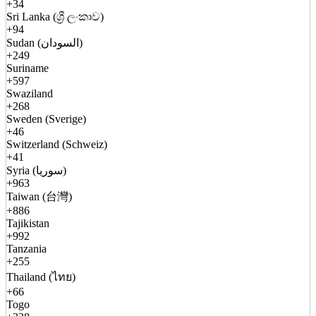
+34
Sri Lanka (ශ්‍රී ලංකාව)
+94
Sudan (السودان)
+249
Suriname
+597
Swaziland
+268
Sweden (Sverige)
+46
Switzerland (Schweiz)
+41
Syria (سوريا)
+963
Taiwan (台灣)
+886
Tajikistan
+992
Tanzania
+255
Thailand (ไทย)
+66
Togo