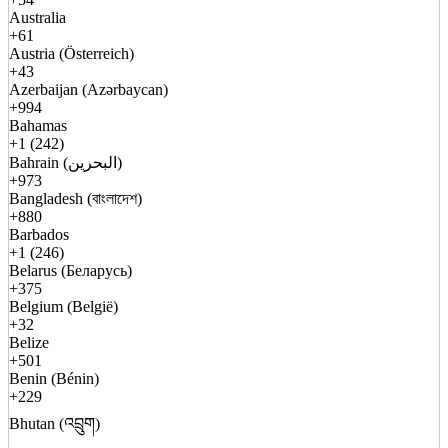
Australia
+61
Austria (Österreich)
+43
Azerbaijan (Azərbaycan)
+994
Bahamas
+1 (242)
Bahrain (البحرين)
+973
Bangladesh (বাংলাদেশ)
+880
Barbados
+1 (246)
Belarus (Беларусь)
+375
Belgium (België)
+32
Belize
+501
Benin (Bénin)
+229
Bhutan (འབྲུག)