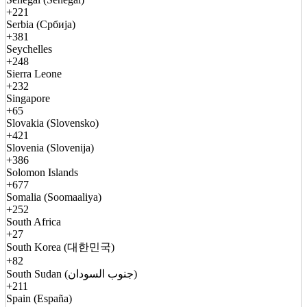
+221
Serbia (Србија)
+381
Seychelles
+248
Sierra Leone
+232
Singapore
+65
Slovakia (Slovensko)
+421
Slovenia (Slovenija)
+386
Solomon Islands
+677
Somalia (Soomaaliya)
+252
South Africa
+27
South Korea (대한민국)
+82
South Sudan (جنوب السودان)
+211
Spain (España)