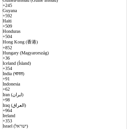
Guinea-Bissau (Guiné Bissau)
+245
Guyana
+592
Haiti
+509
Honduras
+504
Hong Kong (香港)
+852
Hungary (Magyarország)
+36
Iceland (Ísland)
+354
India (भारत)
+91
Indonesia
+62
Iran (ایران)
+98
Iraq (العراق)
+964
Ireland
+353
Israel (ישראל)