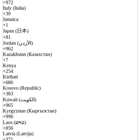
+972
Italy (Italia)
+39
Jamaica
+1
Japan (日本)
+81
Jordan (الأردن)
+962
Kazakhstan (Казахстан)
+7
Kenya
+254
Kiribati
+686
Kosovo (Republic)
+383
Kuwait (الكويت)
+965
Kyrgyzstan (Кыргызстан)
+996
Laos (ລາວ)
+856
Latvia (Latvija)
+371