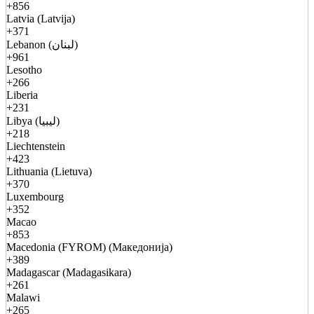
+856
Latvia (Latvija)
+371
Lebanon (لبنان)
+961
Lesotho
+266
Liberia
+231
Libya (ليبيا)
+218
Liechtenstein
+423
Lithuania (Lietuva)
+370
Luxembourg
+352
Macao
+853
Macedonia (FYROM) (Македонија)
+389
Madagascar (Madagasikara)
+261
Malawi
+265