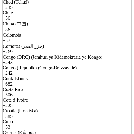
Chad (Tchad)
+235
Chile
+56
China (中国)
+86
Colombia
+57
Comoros (جزر القمر)
+269
Congo (DRC) (Jamhuri ya Kidemokrasia ya Kongo)
+243
Congo (Republic) (Congo-Brazzaville)
+242
Cook Islands
+682
Costa Rica
+506
Cote d’Ivoire
+225
Croatia (Hrvatska)
+385
Cuba
+53
Cyprus (Κύπρος)