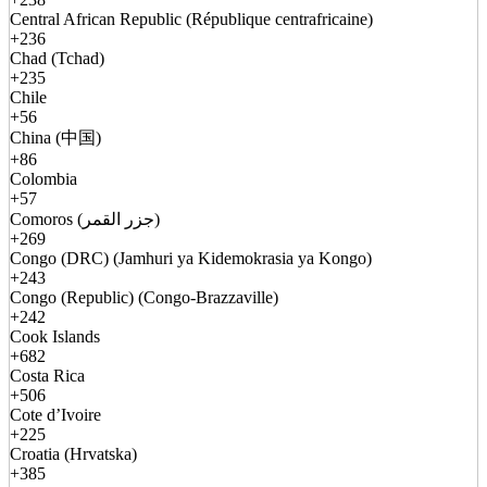
Central African Republic (République centrafricaine)
+236
Chad (Tchad)
+235
Chile
+56
China (中国)
+86
Colombia
+57
Comoros (جزر القمر)
+269
Congo (DRC) (Jamhuri ya Kidemokrasia ya Kongo)
+243
Congo (Republic) (Congo-Brazzaville)
+242
Cook Islands
+682
Costa Rica
+506
Cote d’Ivoire
+225
Croatia (Hrvatska)
+385