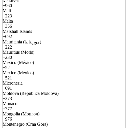
Maldives
+960
Mali
+223
Malta
+356
Marshall Islands
+692
Mauritania (موريتانيا)
+222
Mauritius (Moris)
+230
Mexico (México)
+52
Mexico (México)
+521
Micronesia
+691
Moldova (Republica Moldova)
+373
Monaco
+377
Mongolia (Монгол)
+976
Montenegro (Crna Gora)