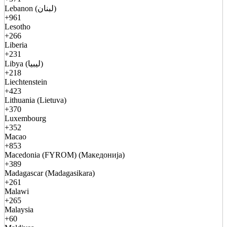
Lebanon (لبنان)
+961
Lesotho
+266
Liberia
+231
Libya (ليبيا)
+218
Liechtenstein
+423
Lithuania (Lietuva)
+370
Luxembourg
+352
Macao
+853
Macedonia (FYROM) (Македонија)
+389
Madagascar (Madagasikara)
+261
Malawi
+265
Malaysia
+60