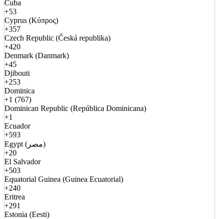
Cuba
+53
Cyprus (Κύπρος)
+357
Czech Republic (Česká republika)
+420
Denmark (Danmark)
+45
Djibouti
+253
Dominica
+1 (767)
Dominican Republic (República Dominicana)
+1
Ecuador
+593
Egypt (مصر)
+20
El Salvador
+503
Equatorial Guinea (Guinea Ecuatorial)
+240
Eritrea
+291
Estonia (Eesti)