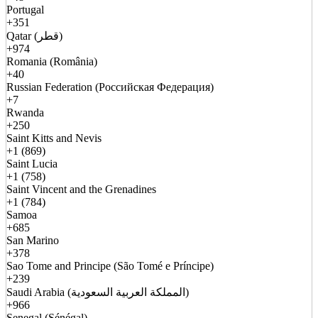
Portugal
+351
Qatar (قطر)
+974
Romania (România)
+40
Russian Federation (Российская Федерация)
+7
Rwanda
+250
Saint Kitts and Nevis
+1 (869)
Saint Lucia
+1 (758)
Saint Vincent and the Grenadines
+1 (784)
Samoa
+685
San Marino
+378
Sao Tome and Principe (São Tomé e Príncipe)
+239
Saudi Arabia (المملكة العربية السعودية)
+966
Senegal (Sénégal)