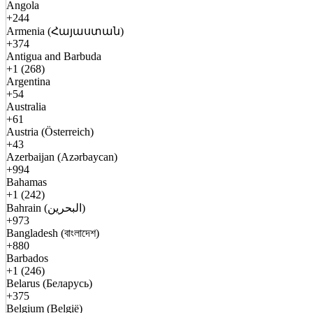
Angola
+244
Armenia (Հայաստան)
+374
Antigua and Barbuda
+1 (268)
Argentina
+54
Australia
+61
Austria (Österreich)
+43
Azerbaijan (Azərbaycan)
+994
Bahamas
+1 (242)
Bahrain (البحرين)
+973
Bangladesh (বাংলাদেশ)
+880
Barbados
+1 (246)
Belarus (Беларусь)
+375
Belgium (België)