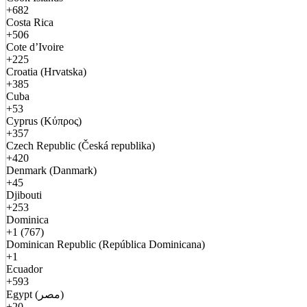
+682
Costa Rica
+506
Cote d’Ivoire
+225
Croatia (Hrvatska)
+385
Cuba
+53
Cyprus (Κύπρος)
+357
Czech Republic (Česká republika)
+420
Denmark (Danmark)
+45
Djibouti
+253
Dominica
+1 (767)
Dominican Republic (República Dominicana)
+1
Ecuador
+593
Egypt (مصر)
+20