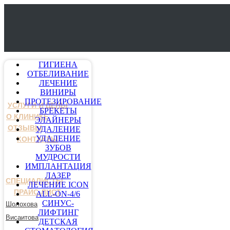
ГИГИЕНА
ОТБЕЛИВАНИЕ
ЛЕЧЕНИЕ
ВИНИРЫ
ПРОТЕЗИРОВАНИЕ
УСЛУГИ И ЦЕНЫ
БРЕКЕТЫ
О КЛИНИКЕ
ЭЛАЙНЕРЫ
ОТЗЫВЫ
УДАЛЕНИЕ
УДАЛЕНИЕ
КОНТАКТЫ
ЗУБОВ
МУДРОСТИ
ИМПЛАНТАЦИЯ
ЛАЗЕР
СПЕЦИАЛИСТЫ
ЛЕЧЕНИЕ ICON
ПРАЙС-ЛИСТ
ALL-ON-4/6
СИНУС-
Шолохова
ЛИФТИНГ
Висаитова
ДЕТСКАЯ