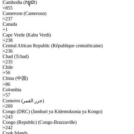
Cambodia (កម្ពុជា)
+855
Cameroon (Cameroun)
+237
Canada
+1
Cape Verde (Kabu Verdi)
+238
Central African Republic (République centrafricaine)
+236
Chad (Tchad)
+235
Chile
+56
China (中国)
+86
Colombia
+57
Comoros (جزر القمر)
+269
Congo (DRC) (Jamhuri ya Kidemokrasia ya Kongo)
+243
Congo (Republic) (Congo-Brazzaville)
+242
Cook Islands