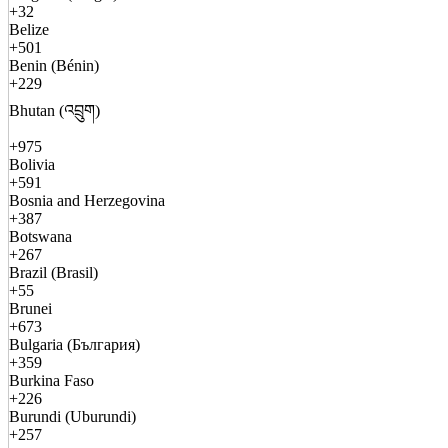
+32
Belize
+501
Benin (Bénin)
+229
Bhutan (འབྲུག)
+975
Bolivia
+591
Bosnia and Herzegovina
+387
Botswana
+267
Brazil (Brasil)
+55
Brunei
+673
Bulgaria (България)
+359
Burkina Faso
+226
Burundi (Uburundi)
+257