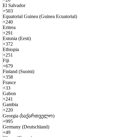
El Salvador
+503
Equatorial Guinea (Guinea Ecuatorial)
+240
Eritrea
+291
Estonia (Eesti)
+372
Ethiopia
+251
Fiji
+679
Finland (Suomi)
+358
France
+33
Gabon
+241
Gambia
+220
Georgia (საქართველო)
+995
Germany (Deutschland)
+49