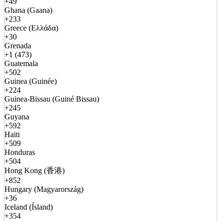
+49
Ghana (Gaana)
+233
Greece (Ελλάδα)
+30
Grenada
+1 (473)
Guatemala
+502
Guinea (Guinée)
+224
Guinea-Bissau (Guiné Bissau)
+245
Guyana
+592
Haiti
+509
Honduras
+504
Hong Kong (香港)
+852
Hungary (Magyarország)
+36
Iceland (Ísland)
+354