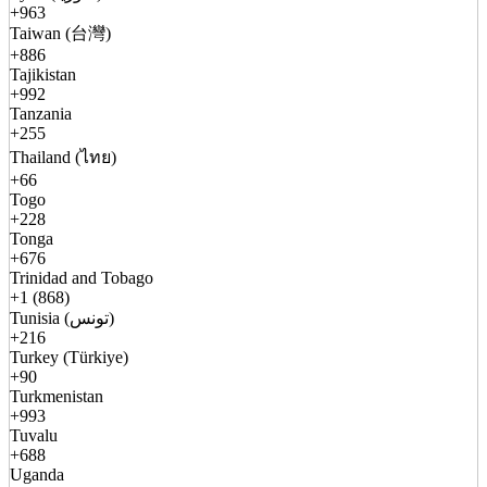
+963
Taiwan (台灣)
+886
Tajikistan
+992
Tanzania
+255
Thailand (ไทย)
+66
Togo
+228
Tonga
+676
Trinidad and Tobago
+1 (868)
Tunisia (تونس)
+216
Turkey (Türkiye)
+90
Turkmenistan
+993
Tuvalu
+688
Uganda