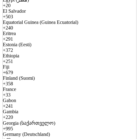
+20
El Salvador
+503
Equatorial Guinea (Guinea Ecuatorial)
+240
Eritrea
+291
Estonia (Eesti)
+372
Ethiopia
+251
Fiji
+679
Finland (Suomi)
+358
France
+33
Gabon
+241
Gambia
+220
Georgia (საქართველო)
+995
Germany (Deutschland)