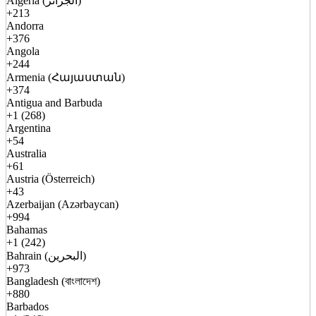
Algeria (الجزائر)
+213
Andorra
+376
Angola
+244
Armenia (Հայաստան)
+374
Antigua and Barbuda
+1 (268)
Argentina
+54
Australia
+61
Austria (Österreich)
+43
Azerbaijan (Azərbaycan)
+994
Bahamas
+1 (242)
Bahrain (البحرين)
+973
Bangladesh (বাংলাদেশ)
+880
Barbados