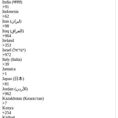
India (भारत)
+91
Indonesia
+62
Iran (ایران)
+98
Iraq (العراق)
+964
Ireland
+353
Israel (ישראל)
+972
Italy (Italia)
+39
Jamaica
+1
Japan (日本)
+81
Jordan (الأردن)
+962
Kazakhstan (Казахстан)
+7
Kenya
+254
Kiribati