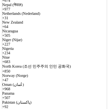
+674
Nepal (नेपाल)
+977
Netherlands (Nederland)
+31
New Zealand
+64
Nicaragua
+505
Niger (Nijar)
+227
Nigeria
+234
Niue
+683
North Korea (조선 민주주의 인민 공화국)
+850
Norway (Norge)
+47
Oman (عُمان)
+968
Panama
+507
Pakistan (پاکستان)
+92