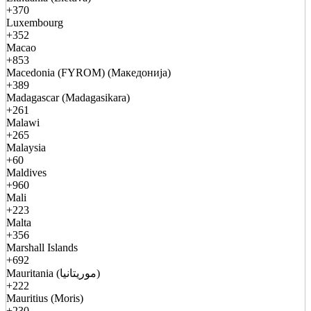
+370
Luxembourg
+352
Macao
+853
Macedonia (FYROM) (Македонија)
+389
Madagascar (Madagasikara)
+261
Malawi
+265
Malaysia
+60
Maldives
+960
Mali
+223
Malta
+356
Marshall Islands
+692
Mauritania (موريتانيا)
+222
Mauritius (Moris)
+230