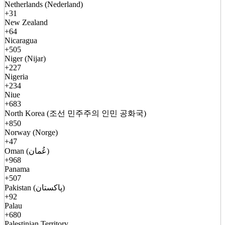
Netherlands (Nederland)
+31
New Zealand
+64
Nicaragua
+505
Niger (Nijar)
+227
Nigeria
+234
Niue
+683
North Korea (조선 민주주의 인민 공화국)
+850
Norway (Norge)
+47
Oman (عُمان)
+968
Panama
+507
Pakistan (پاکستان)
+92
Palau
+680
Palestinian Territory