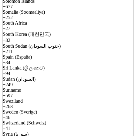
Solomon Islands
+677
Somalia (Soomaaliya)
+252
South Africa
+27
South Korea (대한민국)
+82
South Sudan (جنوب السودان)
+211
Spain (España)
+34
Sri Lanka (ශ්‍රී ලංකාව)
+94
Sudan (السودان)
+249
Suriname
+597
Swaziland
+268
Sweden (Sverige)
+46
Switzerland (Schweiz)
+41
Syria (سوريا)