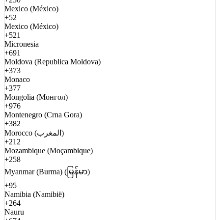
Mexico (México)
+52
Mexico (México)
+521
Micronesia
+691
Moldova (Republica Moldova)
+373
Monaco
+377
Mongolia (Монгол)
+976
Montenegro (Crna Gora)
+382
Morocco (المغرب)
+212
Mozambique (Moçambique)
+258
Myanmar (Burma) (မြန်မာ)
+95
Namibia (Namibië)
+264
Nauru