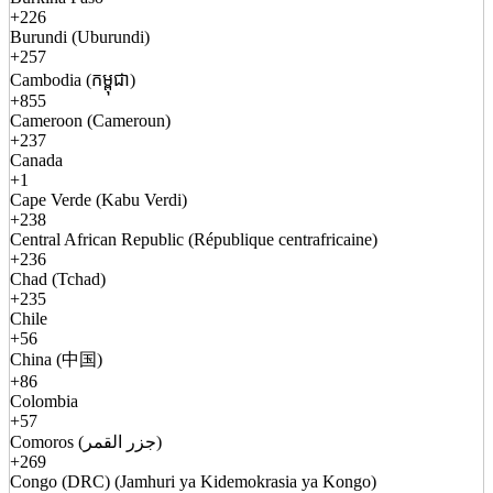
+226
Burundi (Uburundi)
+257
Cambodia (កម្ពុជា)
+855
Cameroon (Cameroun)
+237
Canada
+1
Cape Verde (Kabu Verdi)
+238
Central African Republic (République centrafricaine)
+236
Chad (Tchad)
+235
Chile
+56
China (中国)
+86
Colombia
+57
Comoros (جزر القمر)
+269
Congo (DRC) (Jamhuri ya Kidemokrasia ya Kongo)