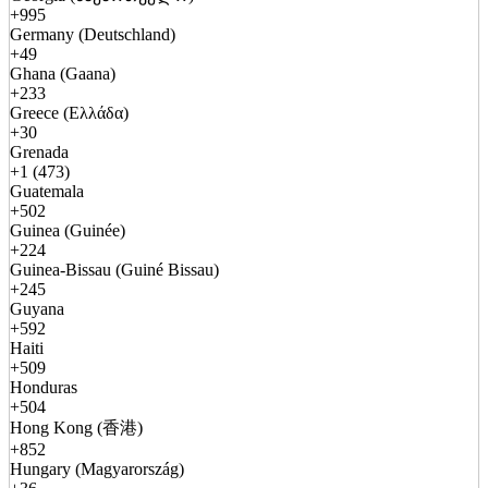
+995
Germany (Deutschland)
+49
Ghana (Gaana)
+233
Greece (Ελλάδα)
+30
Grenada
+1 (473)
Guatemala
+502
Guinea (Guinée)
+224
Guinea-Bissau (Guiné Bissau)
+245
Guyana
+592
Haiti
+509
Honduras
+504
Hong Kong (香港)
+852
Hungary (Magyarország)