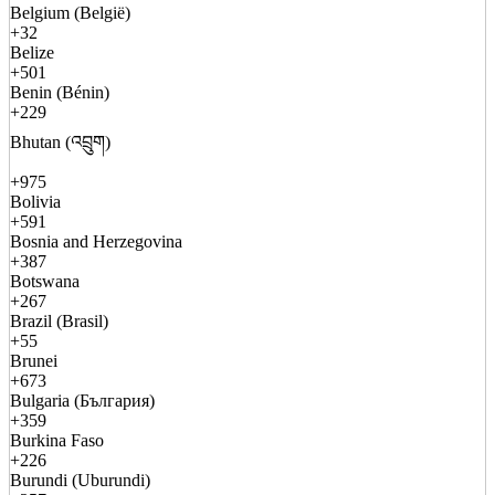
Belgium (België)
+32
Belize
+501
Benin (Bénin)
+229
Bhutan (འབྲུག)
+975
Bolivia
+591
Bosnia and Herzegovina
+387
Botswana
+267
Brazil (Brasil)
+55
Brunei
+673
Bulgaria (България)
+359
Burkina Faso
+226
Burundi (Uburundi)