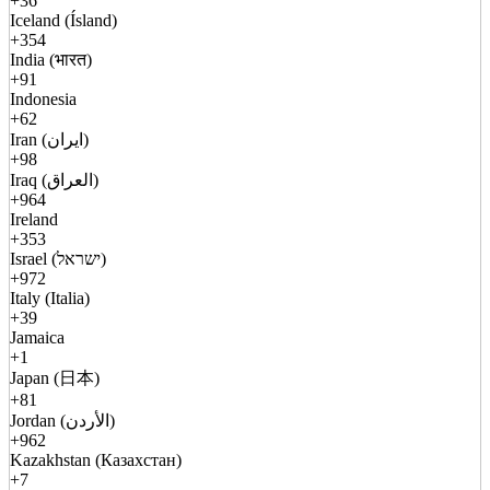
+36
Iceland (Ísland)
+354
India (भारत)
+91
Indonesia
+62
Iran (ایران)
+98
Iraq (العراق)
+964
Ireland
+353
Israel (ישראל)
+972
Italy (Italia)
+39
Jamaica
+1
Japan (日本)
+81
Jordan (الأردن)
+962
Kazakhstan (Казахстан)
+7