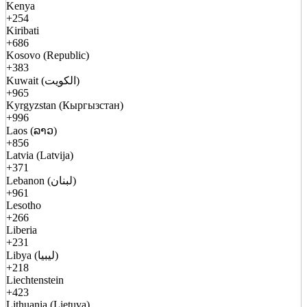
Kenya
+254
Kiribati
+686
Kosovo (Republic)
+383
Kuwait (الكويت)
+965
Kyrgyzstan (Кыргызстан)
+996
Laos (ລາວ)
+856
Latvia (Latvija)
+371
Lebanon (لبنان)
+961
Lesotho
+266
Liberia
+231
Libya (ليبيا)
+218
Liechtenstein
+423
Lithuania (Lietuva)