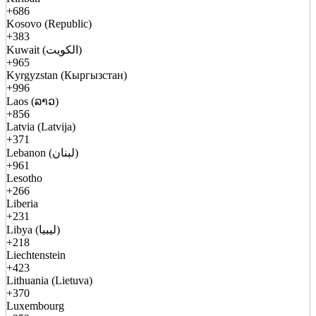
+686
Kosovo (Republic)
+383
Kuwait (الكويت)
+965
Kyrgyzstan (Кыргызстан)
+996
Laos (ລາວ)
+856
Latvia (Latvija)
+371
Lebanon (لبنان)
+961
Lesotho
+266
Liberia
+231
Libya (ليبيا)
+218
Liechtenstein
+423
Lithuania (Lietuva)
+370
Luxembourg