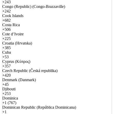
+243
Congo (Republic) (Congo-Brazzaville)
+242
Cook Islands
+682
Costa Rica
+506
Cote d’Ivoire
+225
Croatia (Hrvatska)
+385
Cuba
+53
Cyprus (Κύπρος)
+357
Czech Republic (Česká republika)
+420
Denmark (Danmark)
+45
Djibouti
+253
Dominica
+1 (767)
Dominican Republic (República Dominicana)
+1