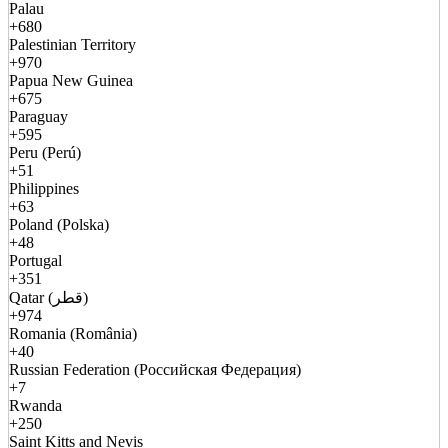
Palau
+680
Palestinian Territory
+970
Papua New Guinea
+675
Paraguay
+595
Peru (Perú)
+51
Philippines
+63
Poland (Polska)
+48
Portugal
+351
Qatar (قطر)
+974
Romania (România)
+40
Russian Federation (Российская Федерация)
+7
Rwanda
+250
Saint Kitts and Nevis