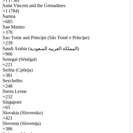
+1 (758)
Saint Vincent and the Grenadines
+1 (784)
Samoa
+685
San Marino
+378
Sao Tome and Principe (São Tomé e Príncipe)
+239
Saudi Arabia (المملكة العربية السعودية)
+966
Senegal (Sénégal)
+221
Serbia (Србија)
+381
Seychelles
+248
Sierra Leone
+232
Singapore
+65
Slovakia (Slovensko)
+421
Slovenia (Slovenija)
+386