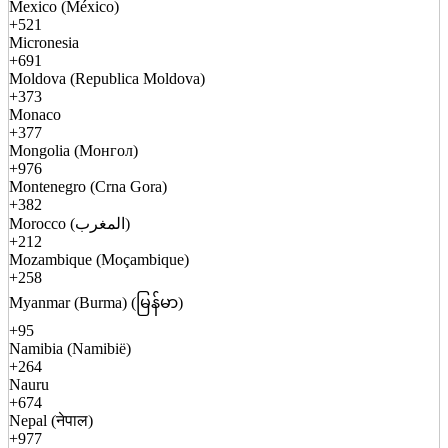
Mexico (México)
+521
Micronesia
+691
Moldova (Republica Moldova)
+373
Monaco
+377
Mongolia (Монгол)
+976
Montenegro (Crna Gora)
+382
Morocco (المغرب)
+212
Mozambique (Moçambique)
+258
Myanmar (Burma) (မြန်မာ)
+95
Namibia (Namibië)
+264
Nauru
+674
Nepal (नेपाल)
+977