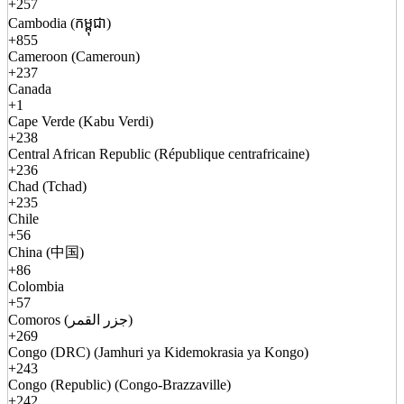
+257
Cambodia (កម្ពុជា)
+855
Cameroon (Cameroun)
+237
Canada
+1
Cape Verde (Kabu Verdi)
+238
Central African Republic (République centrafricaine)
+236
Chad (Tchad)
+235
Chile
+56
China (中国)
+86
Colombia
+57
Comoros (جزر القمر)
+269
Congo (DRC) (Jamhuri ya Kidemokrasia ya Kongo)
+243
Congo (Republic) (Congo-Brazzaville)
+242