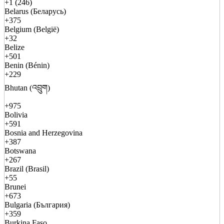
+1 (246)
Belarus (Беларусь)
+375
Belgium (België)
+32
Belize
+501
Benin (Bénin)
+229
Bhutan (འབྲུག)
+975
Bolivia
+591
Bosnia and Herzegovina
+387
Botswana
+267
Brazil (Brasil)
+55
Brunei
+673
Bulgaria (България)
+359
Burkina Faso