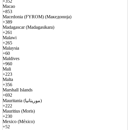
+352
Macao
+853
Macedonia (FYROM) (Македонија)
+389
Madagascar (Madagasikara)
+261
Malawi
+265
Malaysia
+60
Maldives
+960
Mali
+223
Malta
+356
Marshall Islands
+692
Mauritania (موريتانيا)
+222
Mauritius (Moris)
+230
Mexico (México)
+52