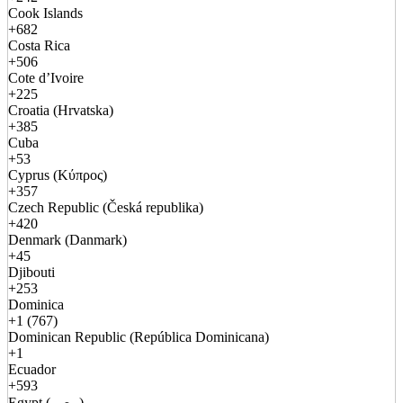
Cook Islands
+682
Costa Rica
+506
Cote d’Ivoire
+225
Croatia (Hrvatska)
+385
Cuba
+53
Cyprus (Κύπρος)
+357
Czech Republic (Česká republika)
+420
Denmark (Danmark)
+45
Djibouti
+253
Dominica
+1 (767)
Dominican Republic (República Dominicana)
+1
Ecuador
+593
Egypt (مصر)