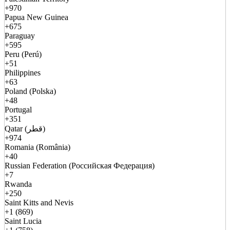
+970
Papua New Guinea
+675
Paraguay
+595
Peru (Perú)
+51
Philippines
+63
Poland (Polska)
+48
Portugal
+351
Qatar (قطر)
+974
Romania (România)
+40
Russian Federation (Российская Федерация)
+7
Rwanda
+250
Saint Kitts and Nevis
+1 (869)
Saint Lucia