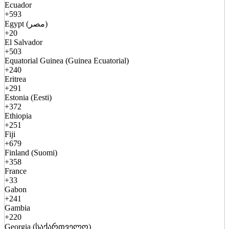
Ecuador
+593
Egypt (مصر)
+20
El Salvador
+503
Equatorial Guinea (Guinea Ecuatorial)
+240
Eritrea
+291
Estonia (Eesti)
+372
Ethiopia
+251
Fiji
+679
Finland (Suomi)
+358
France
+33
Gabon
+241
Gambia
+220
Georgia (საქართველო)