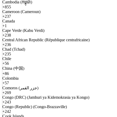
Cambodia (កម្ពុជា)
+855
Cameroon (Cameroun)
+237
Canada
+1
Cape Verde (Kabu Verdi)
+238
Central African Republic (République centrafricaine)
+236
Chad (Tchad)
+235
Chile
+56
China (中国)
+86
Colombia
+57
Comoros (جزر القمر)
+269
Congo (DRC) (Jamhuri ya Kidemokrasia ya Kongo)
+243
Congo (Republic) (Congo-Brazzaville)
+242
Cook Islands