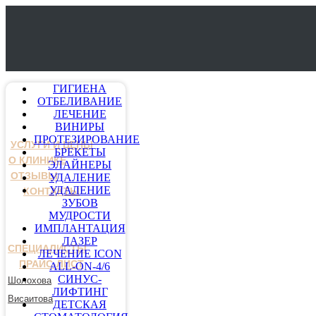
ГИГИЕНА
ОТБЕЛИВАНИЕ
ЛЕЧЕНИЕ
ВИНИРЫ
ПРОТЕЗИРОВАНИЕ
УСЛУГИ И ЦЕНЫ
БРЕКЕТЫ
О КЛИНИКЕ
ЭЛАЙНЕРЫ
ОТЗЫВЫ
УДАЛЕНИЕ
УДАЛЕНИЕ
КОНТАКТЫ
ЗУБОВ
МУДРОСТИ
ИМПЛАНТАЦИЯ
ЛАЗЕР
СПЕЦИАЛИСТЫ
ЛЕЧЕНИЕ ICON
ПРАЙС-ЛИСТ
ALL-ON-4/6
СИНУС-
Шолохова
ЛИФТИНГ
Висаитова
ДЕТСКАЯ