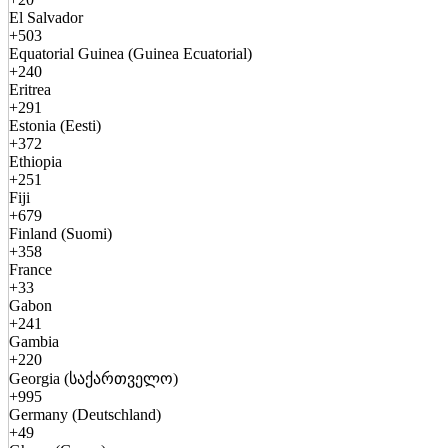
El Salvador
+503
Equatorial Guinea (Guinea Ecuatorial)
+240
Eritrea
+291
Estonia (Eesti)
+372
Ethiopia
+251
Fiji
+679
Finland (Suomi)
+358
France
+33
Gabon
+241
Gambia
+220
Georgia (საქართველო)
+995
Germany (Deutschland)
+49