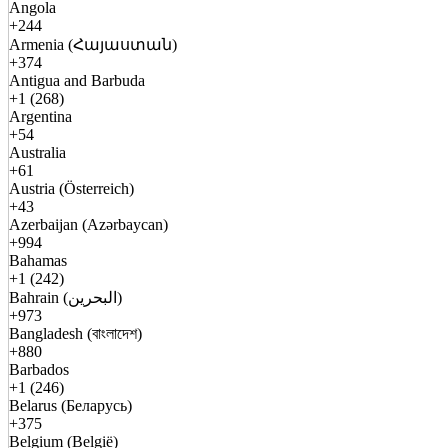
Angola
+244
Armenia (Հայաստան)
+374
Antigua and Barbuda
+1 (268)
Argentina
+54
Australia
+61
Austria (Österreich)
+43
Azerbaijan (Azərbaycan)
+994
Bahamas
+1 (242)
Bahrain (البحرين)
+973
Bangladesh (বাংলাদেশ)
+880
Barbados
+1 (246)
Belarus (Беларусь)
+375
Belgium (België)