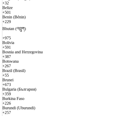
+32
Belize
+501
Benin (Bénin)
+229
Bhutan (འབྲུག)
+975
Bolivia
+591
Bosnia and Herzegovina
+387
Botswana
+267
Brazil (Brasil)
+55
Brunei
+673
Bulgaria (България)
+359
Burkina Faso
+226
Burundi (Uburundi)
+257