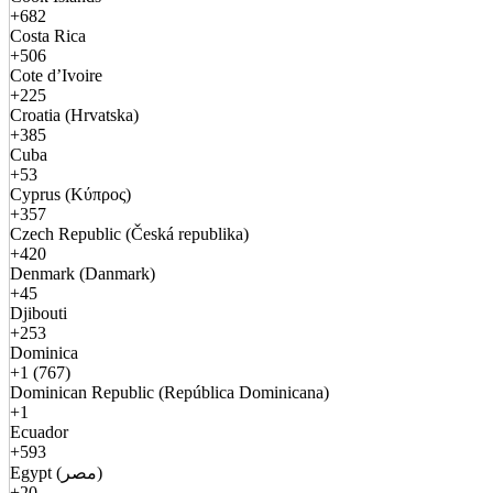
+682
Costa Rica
+506
Cote d’Ivoire
+225
Croatia (Hrvatska)
+385
Cuba
+53
Cyprus (Κύπρος)
+357
Czech Republic (Česká republika)
+420
Denmark (Danmark)
+45
Djibouti
+253
Dominica
+1 (767)
Dominican Republic (República Dominicana)
+1
Ecuador
+593
Egypt (مصر)
+20