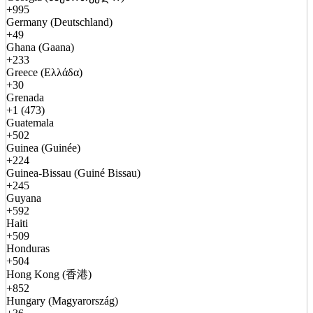
+995
Germany (Deutschland)
+49
Ghana (Gaana)
+233
Greece (Ελλάδα)
+30
Grenada
+1 (473)
Guatemala
+502
Guinea (Guinée)
+224
Guinea-Bissau (Guiné Bissau)
+245
Guyana
+592
Haiti
+509
Honduras
+504
Hong Kong (香港)
+852
Hungary (Magyarország)