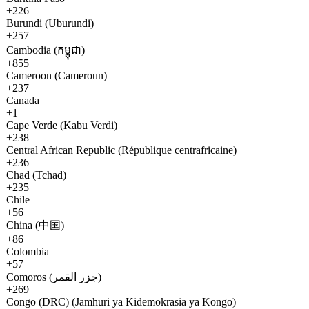
+226
Burundi (Uburundi)
+257
Cambodia (កម្ពុជា)
+855
Cameroon (Cameroun)
+237
Canada
+1
Cape Verde (Kabu Verdi)
+238
Central African Republic (République centrafricaine)
+236
Chad (Tchad)
+235
Chile
+56
China (中国)
+86
Colombia
+57
Comoros (جزر القمر)
+269
Congo (DRC) (Jamhuri ya Kidemokrasia ya Kongo)