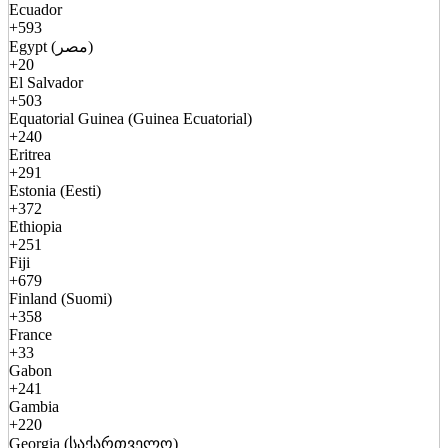
Ecuador
+593
Egypt (مصر)
+20
El Salvador
+503
Equatorial Guinea (Guinea Ecuatorial)
+240
Eritrea
+291
Estonia (Eesti)
+372
Ethiopia
+251
Fiji
+679
Finland (Suomi)
+358
France
+33
Gabon
+241
Gambia
+220
Georgia (საქართველო)