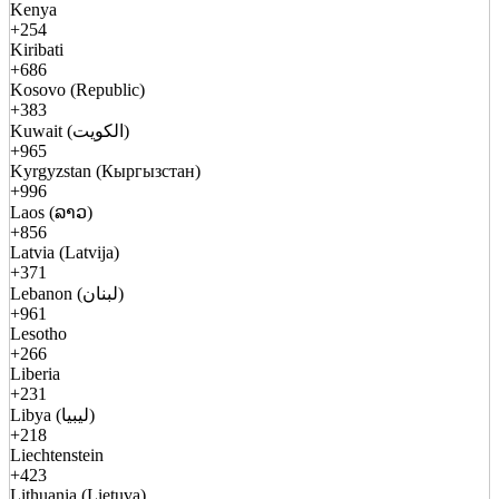
Kenya
+254
Kiribati
+686
Kosovo (Republic)
+383
Kuwait (الكويت)
+965
Kyrgyzstan (Кыргызстан)
+996
Laos (ລາວ)
+856
Latvia (Latvija)
+371
Lebanon (لبنان)
+961
Lesotho
+266
Liberia
+231
Libya (ليبيا)
+218
Liechtenstein
+423
Lithuania (Lietuva)