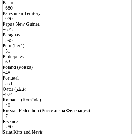
Palau
+680
Palestinian Territory
+970
Papua New Guinea
+675
Paraguay
+595
Peru (Perú)
+51
Philippines
+63
Poland (Polska)
+48
Portugal
+351
Qatar (قطر)
+974
Romania (România)
+40
Russian Federation (Российская Федерация)
+7
Rwanda
+250
Saint Kitts and Nevis