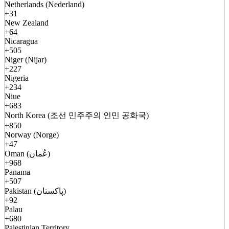
Netherlands (Nederland)
+31
New Zealand
+64
Nicaragua
+505
Niger (Nijar)
+227
Nigeria
+234
Niue
+683
North Korea (조선 민주주의 인민 공화국)
+850
Norway (Norge)
+47
Oman (عُمان)
+968
Panama
+507
Pakistan (پاکستان)
+92
Palau
+680
Palestinian Territory