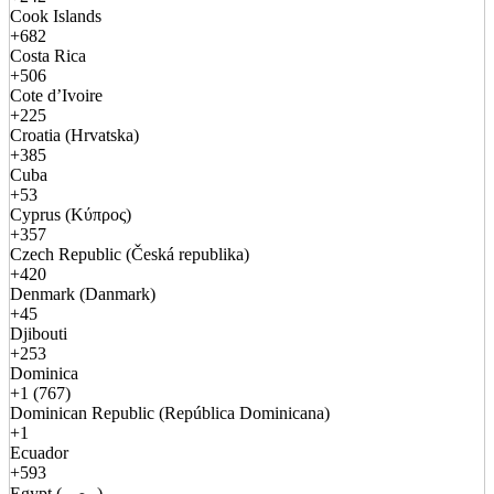
Cook Islands
+682
Costa Rica
+506
Cote d’Ivoire
+225
Croatia (Hrvatska)
+385
Cuba
+53
Cyprus (Κύπρος)
+357
Czech Republic (Česká republika)
+420
Denmark (Danmark)
+45
Djibouti
+253
Dominica
+1 (767)
Dominican Republic (República Dominicana)
+1
Ecuador
+593
Egypt (مصر)