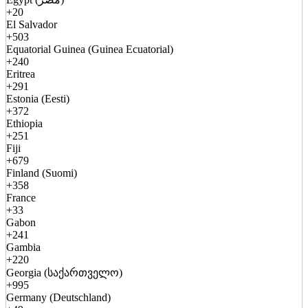
+20
El Salvador
+503
Equatorial Guinea (Guinea Ecuatorial)
+240
Eritrea
+291
Estonia (Eesti)
+372
Ethiopia
+251
Fiji
+679
Finland (Suomi)
+358
France
+33
Gabon
+241
Gambia
+220
Georgia (საქართველო)
+995
Germany (Deutschland)