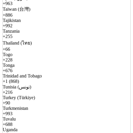
+963
Taiwan (台灣)
+886
Tajikistan
+992
Tanzania
+255
Thailand (ไทย)
+66
Togo
+228
Tonga
+676
Trinidad and Tobago
+1 (868)
Tunisia (تونس)
+216
Turkey (Türkiye)
+90
Turkmenistan
+993
Tuvalu
+688
Uganda