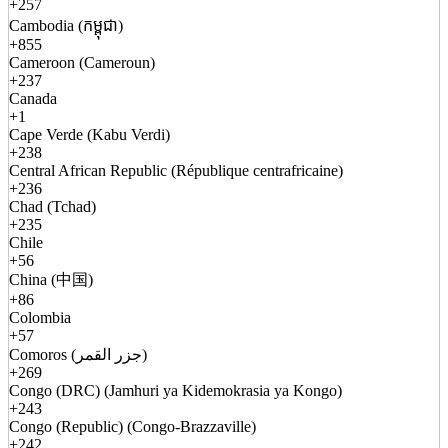
+257
Cambodia (កម្ពុជា)
+855
Cameroon (Cameroun)
+237
Canada
+1
Cape Verde (Kabu Verdi)
+238
Central African Republic (République centrafricaine)
+236
Chad (Tchad)
+235
Chile
+56
China (中国)
+86
Colombia
+57
Comoros (جزر القمر)
+269
Congo (DRC) (Jamhuri ya Kidemokrasia ya Kongo)
+243
Congo (Republic) (Congo-Brazzaville)
+242