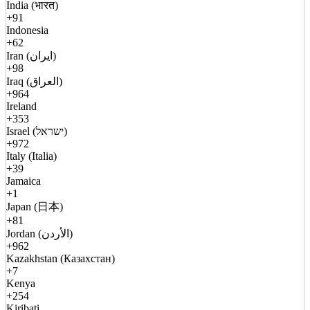
India (भारत)
+91
Indonesia
+62
Iran (ایران)
+98
Iraq (العراق)
+964
Ireland
+353
Israel (ישראל)
+972
Italy (Italia)
+39
Jamaica
+1
Japan (日本)
+81
Jordan (الأردن)
+962
Kazakhstan (Казахстан)
+7
Kenya
+254
Kiribati