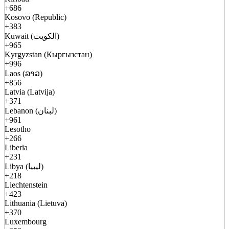
+686
Kosovo (Republic)
+383
Kuwait (الكويت)
+965
Kyrgyzstan (Кыргызстан)
+996
Laos (ລາວ)
+856
Latvia (Latvija)
+371
Lebanon (لبنان)
+961
Lesotho
+266
Liberia
+231
Libya (ليبيا)
+218
Liechtenstein
+423
Lithuania (Lietuva)
+370
Luxembourg