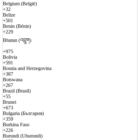
Belgium (België)
+32
Belize
+501
Benin (Bénin)
+229
Bhutan (འབྲུག)
+975
Bolivia
+591
Bosnia and Herzegovina
+387
Botswana
+267
Brazil (Brasil)
+55
Brunei
+673
Bulgaria (България)
+359
Burkina Faso
+226
Burundi (Uburundi)