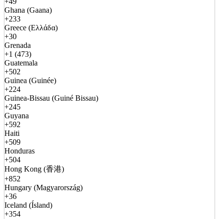
+49
Ghana (Gaana)
+233
Greece (Ελλάδα)
+30
Grenada
+1 (473)
Guatemala
+502
Guinea (Guinée)
+224
Guinea-Bissau (Guiné Bissau)
+245
Guyana
+592
Haiti
+509
Honduras
+504
Hong Kong (香港)
+852
Hungary (Magyarország)
+36
Iceland (Ísland)
+354