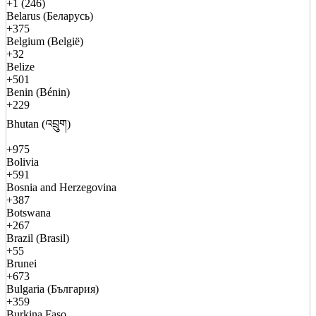
+1 (246)
Belarus (Беларусь)
+375
Belgium (België)
+32
Belize
+501
Benin (Bénin)
+229
Bhutan (འབྲུག)
+975
Bolivia
+591
Bosnia and Herzegovina
+387
Botswana
+267
Brazil (Brasil)
+55
Brunei
+673
Bulgaria (България)
+359
Burkina Faso