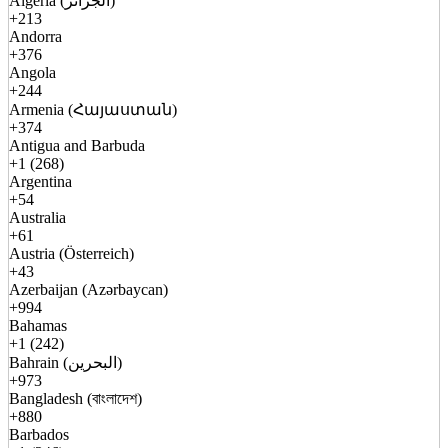
Algeria (الجزائر)
+213
Andorra
+376
Angola
+244
Armenia (Հայաստան)
+374
Antigua and Barbuda
+1 (268)
Argentina
+54
Australia
+61
Austria (Österreich)
+43
Azerbaijan (Azərbaycan)
+994
Bahamas
+1 (242)
Bahrain (البحرين)
+973
Bangladesh (বাংলাদেশ)
+880
Barbados