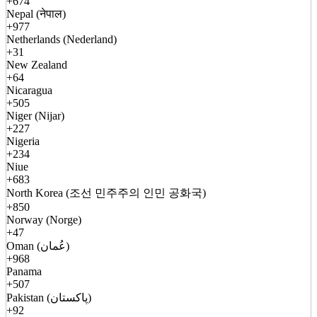
+674
Nepal (नेपाल)
+977
Netherlands (Nederland)
+31
New Zealand
+64
Nicaragua
+505
Niger (Nijar)
+227
Nigeria
+234
Niue
+683
North Korea (조선 민주주의 인민 공화국)
+850
Norway (Norge)
+47
Oman (عُمان)
+968
Panama
+507
Pakistan (پاکستان)
+92