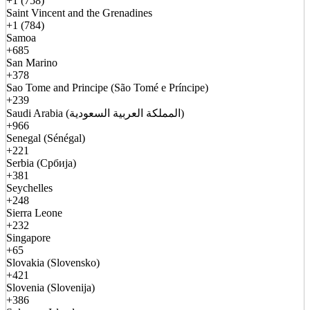
+1 (758)
Saint Vincent and the Grenadines
+1 (784)
Samoa
+685
San Marino
+378
Sao Tome and Principe (São Tomé e Príncipe)
+239
Saudi Arabia (المملكة العربية السعودية)
+966
Senegal (Sénégal)
+221
Serbia (Србија)
+381
Seychelles
+248
Sierra Leone
+232
Singapore
+65
Slovakia (Slovensko)
+421
Slovenia (Slovenija)
+386