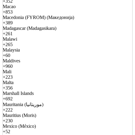
+352
Macao
+853
Macedonia (FYROM) (Македонија)
+389
Madagascar (Madagasikara)
+261
Malawi
+265
Malaysia
+60
Maldives
+960
Mali
+223
Malta
+356
Marshall Islands
+692
Mauritania (موريتانيا)
+222
Mauritius (Moris)
+230
Mexico (México)
+52