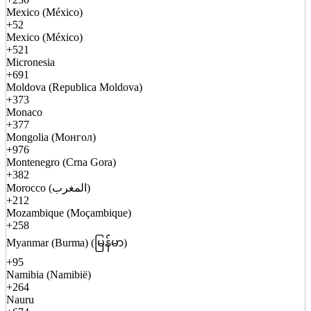
Mexico (México)
+52
Mexico (México)
+521
Micronesia
+691
Moldova (Republica Moldova)
+373
Monaco
+377
Mongolia (Монгол)
+976
Montenegro (Crna Gora)
+382
Morocco (المغرب)
+212
Mozambique (Moçambique)
+258
Myanmar (Burma) (မြန်မာ)
+95
Namibia (Namibië)
+264
Nauru