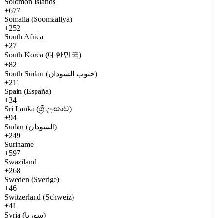
Solomon Islands
+677
Somalia (Soomaaliya)
+252
South Africa
+27
South Korea (대한민국)
+82
South Sudan (جنوب السودان)
+211
Spain (España)
+34
Sri Lanka (ශ්‍රී ලංකාව)
+94
Sudan (السودان)
+249
Suriname
+597
Swaziland
+268
Sweden (Sverige)
+46
Switzerland (Schweiz)
+41
Syria (سوريا)