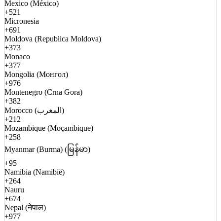
Mexico (México)
+521
Micronesia
+691
Moldova (Republica Moldova)
+373
Monaco
+377
Mongolia (Монгол)
+976
Montenegro (Crna Gora)
+382
Morocco (المغرب)
+212
Mozambique (Moçambique)
+258
Myanmar (Burma) (မြန်မာ)
+95
Namibia (Namibië)
+264
Nauru
+674
Nepal (नेपाल)
+977