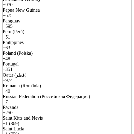
+970
Papua New Guinea
+675
Paraguay
+595
Peru (Perú)
+51
Philippines
+63
Poland (Polska)
+48
Portugal
+351
Qatar (قطر)
+974
Romania (România)
+40
Russian Federation (Российская Федерация)
+7
Rwanda
+250
Saint Kitts and Nevis
+1 (869)
Saint Lucia