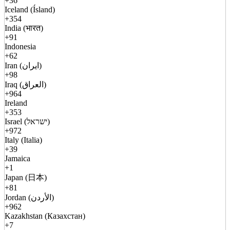
+36
Iceland (Ísland)
+354
India (भारत)
+91
Indonesia
+62
Iran (ایران)
+98
Iraq (العراق)
+964
Ireland
+353
Israel (ישראל)
+972
Italy (Italia)
+39
Jamaica
+1
Japan (日本)
+81
Jordan (الأردن)
+962
Kazakhstan (Казахстан)
+7