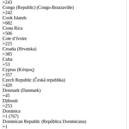
+243
Congo (Republic) (Congo-Brazzaville)
+242
Cook Islands
+682
Costa Rica
+506
Cote d’Ivoire
+225
Croatia (Hrvatska)
+385
Cuba
+53
Cyprus (Κύπρος)
+357
Czech Republic (Česká republika)
+420
Denmark (Danmark)
+45
Djibouti
+253
Dominica
+1 (767)
Dominican Republic (República Dominicana)
+1