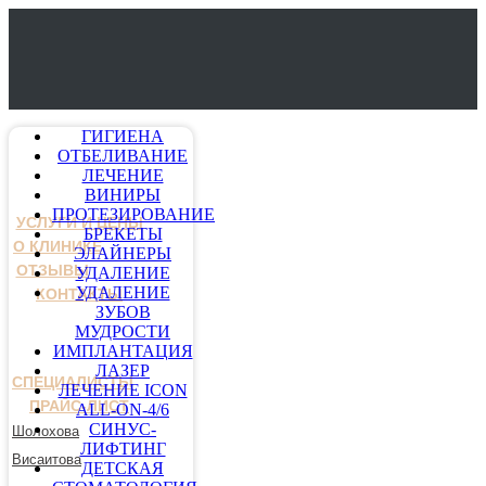
ГИГИЕНА
ОТБЕЛИВАНИЕ
ЛЕЧЕНИЕ
ВИНИРЫ
ПРОТЕЗИРОВАНИЕ
УСЛУГИ И ЦЕНЫ
БРЕКЕТЫ
О КЛИНИКЕ
ЭЛАЙНЕРЫ
ОТЗЫВЫ
УДАЛЕНИЕ
УДАЛЕНИЕ
КОНТАКТЫ
ЗУБОВ
МУДРОСТИ
ИМПЛАНТАЦИЯ
ЛАЗЕР
СПЕЦИАЛИСТЫ
ЛЕЧЕНИЕ ICON
ПРАЙС-ЛИСТ
ALL-ON-4/6
СИНУС-
Шолохова
ЛИФТИНГ
Висаитова
ДЕТСКАЯ