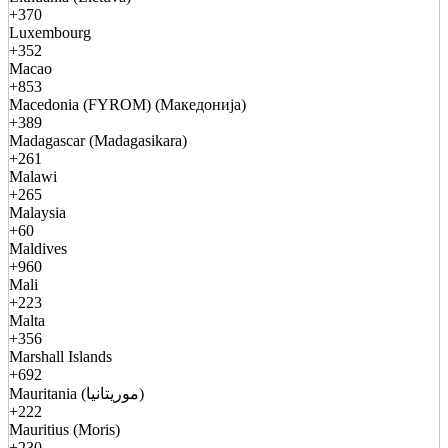
+370
Luxembourg
+352
Macao
+853
Macedonia (FYROM) (Македонија)
+389
Madagascar (Madagasikara)
+261
Malawi
+265
Malaysia
+60
Maldives
+960
Mali
+223
Malta
+356
Marshall Islands
+692
Mauritania (موريتانيا)
+222
Mauritius (Moris)
+230