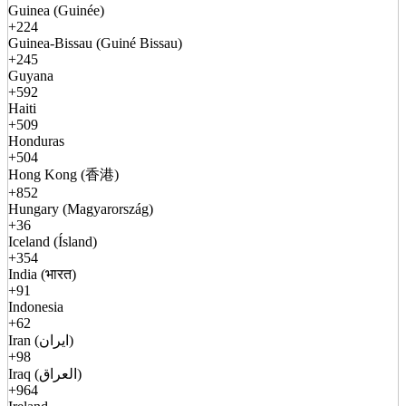
Guinea (Guinée)
+224
Guinea-Bissau (Guiné Bissau)
+245
Guyana
+592
Haiti
+509
Honduras
+504
Hong Kong (香港)
+852
Hungary (Magyarország)
+36
Iceland (Ísland)
+354
India (भारत)
+91
Indonesia
+62
Iran (ایران)
+98
Iraq (العراق)
+964