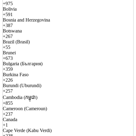
+975
Bolivia
+591
Bosnia and Herzegovina
+387
Botswana
+267
Brazil (Brasil)
+55
Brunei
+673
Bulgaria (България)
+359
Burkina Faso
+226
Burundi (Uburundi)
+257
Cambodia (កម្ពុជា)
+855
Cameroon (Cameroun)
+237
Canada
+1
Cape Verde (Kabu Verdi)
+238