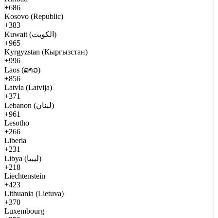
+686
Kosovo (Republic)
+383
Kuwait (الكويت)
+965
Kyrgyzstan (Кыргызстан)
+996
Laos (ລາວ)
+856
Latvia (Latvija)
+371
Lebanon (لبنان)
+961
Lesotho
+266
Liberia
+231
Libya (ليبيا)
+218
Liechtenstein
+423
Lithuania (Lietuva)
+370
Luxembourg