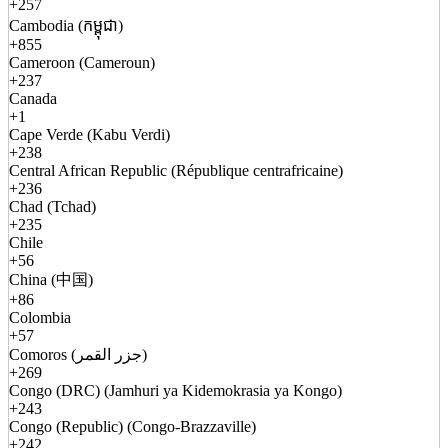
+257
Cambodia (កម្ពុជា)
+855
Cameroon (Cameroun)
+237
Canada
+1
Cape Verde (Kabu Verdi)
+238
Central African Republic (République centrafricaine)
+236
Chad (Tchad)
+235
Chile
+56
China (中国)
+86
Colombia
+57
Comoros (جزر القمر)
+269
Congo (DRC) (Jamhuri ya Kidemokrasia ya Kongo)
+243
Congo (Republic) (Congo-Brazzaville)
+242