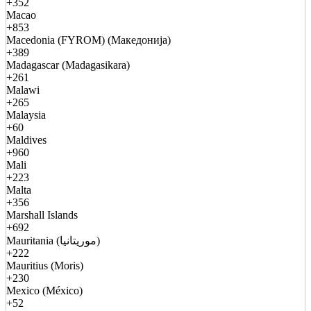
+352
Macao
+853
Macedonia (FYROM) (Македонија)
+389
Madagascar (Madagasikara)
+261
Malawi
+265
Malaysia
+60
Maldives
+960
Mali
+223
Malta
+356
Marshall Islands
+692
Mauritania (موريتانيا)
+222
Mauritius (Moris)
+230
Mexico (México)
+52