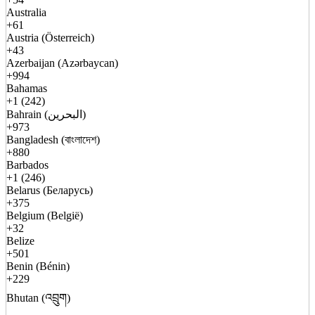
Australia
+61
Austria (Österreich)
+43
Azerbaijan (Azərbaycan)
+994
Bahamas
+1 (242)
Bahrain (البحرين)
+973
Bangladesh (বাংলাদেশ)
+880
Barbados
+1 (246)
Belarus (Беларусь)
+375
Belgium (België)
+32
Belize
+501
Benin (Bénin)
+229
Bhutan (འབྲུག)