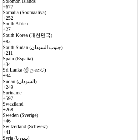
Solomon Islands
+677
Somalia (Soomaaliya)
+252
South Africa
+27
South Korea (대한민국)
+82
South Sudan (جنوب السودان)
+211
Spain (España)
+34
Sri Lanka (ශ්‍රී ලංකාව)
+94
Sudan (السودان)
+249
Suriname
+597
Swaziland
+268
Sweden (Sverige)
+46
Switzerland (Schweiz)
+41
Syria (سوريا)