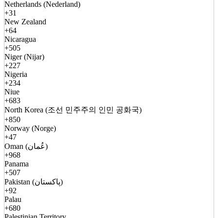
Netherlands (Nederland)
+31
New Zealand
+64
Nicaragua
+505
Niger (Nijar)
+227
Nigeria
+234
Niue
+683
North Korea (조선 민주주의 인민 공화국)
+850
Norway (Norge)
+47
Oman (عُمان)
+968
Panama
+507
Pakistan (پاکستان)
+92
Palau
+680
Palestinian Territory