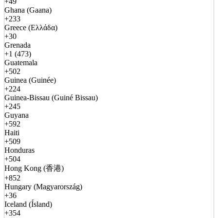
+49
Ghana (Gaana)
+233
Greece (Ελλάδα)
+30
Grenada
+1 (473)
Guatemala
+502
Guinea (Guinée)
+224
Guinea-Bissau (Guiné Bissau)
+245
Guyana
+592
Haiti
+509
Honduras
+504
Hong Kong (香港)
+852
Hungary (Magyarország)
+36
Iceland (Ísland)
+354