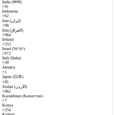
India (भारत)
+91
Indonesia
+62
Iran (ایران)
+98
Iraq (العراق)
+964
Ireland
+353
Israel (ישראל)
+972
Italy (Italia)
+39
Jamaica
+1
Japan (日本)
+81
Jordan (الأردن)
+962
Kazakhstan (Казахстан)
+7
Kenya
+254
Kiribati