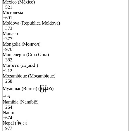
Mexico (México)
+521
Micronesia
+691
Moldova (Republica Moldova)
+373
Monaco
+377
Mongolia (Монгол)
+976
Montenegro (Crna Gora)
+382
Morocco (المغرب)
+212
Mozambique (Moçambique)
+258
Myanmar (Burma) (မြန်မာ)
+95
Namibia (Namibië)
+264
Nauru
+674
Nepal (नेपाल)
+977