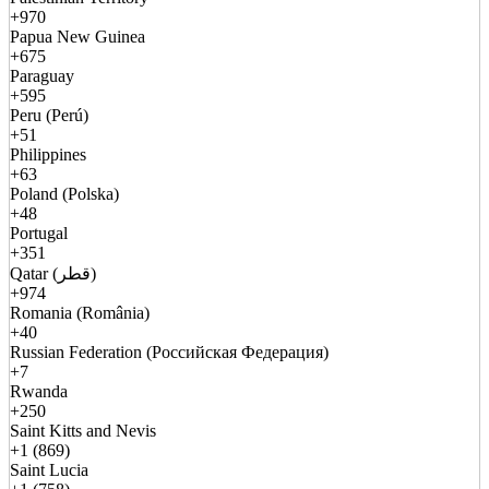
+970
Papua New Guinea
+675
Paraguay
+595
Peru (Perú)
+51
Philippines
+63
Poland (Polska)
+48
Portugal
+351
Qatar (قطر)
+974
Romania (România)
+40
Russian Federation (Российская Федерация)
+7
Rwanda
+250
Saint Kitts and Nevis
+1 (869)
Saint Lucia