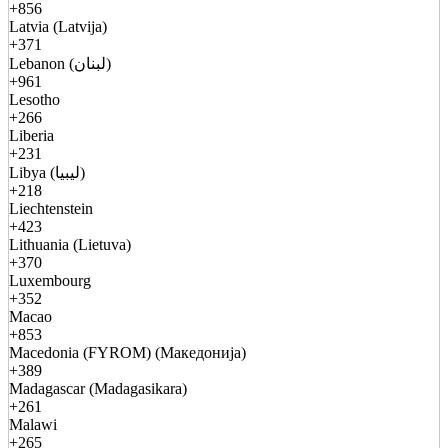
+856
Latvia (Latvija)
+371
Lebanon (لبنان)
+961
Lesotho
+266
Liberia
+231
Libya (ليبيا)
+218
Liechtenstein
+423
Lithuania (Lietuva)
+370
Luxembourg
+352
Macao
+853
Macedonia (FYROM) (Македонија)
+389
Madagascar (Madagasikara)
+261
Malawi
+265