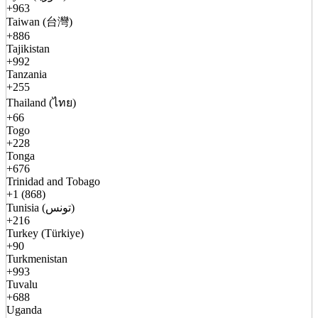
+963
Taiwan (台灣)
+886
Tajikistan
+992
Tanzania
+255
Thailand (ไทย)
+66
Togo
+228
Tonga
+676
Trinidad and Tobago
+1 (868)
Tunisia (تونس)
+216
Turkey (Türkiye)
+90
Turkmenistan
+993
Tuvalu
+688
Uganda