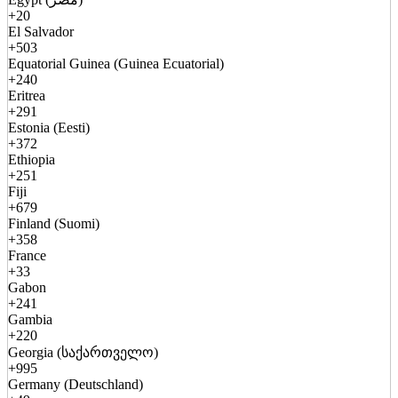
+20
El Salvador
+503
Equatorial Guinea (Guinea Ecuatorial)
+240
Eritrea
+291
Estonia (Eesti)
+372
Ethiopia
+251
Fiji
+679
Finland (Suomi)
+358
France
+33
Gabon
+241
Gambia
+220
Georgia (საქართველო)
+995
Germany (Deutschland)