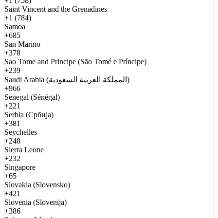
+1 (758)
Saint Vincent and the Grenadines
+1 (784)
Samoa
+685
San Marino
+378
Sao Tome and Principe (São Tomé e Príncipe)
+239
Saudi Arabia (المملكة العربية السعودية)
+966
Senegal (Sénégal)
+221
Serbia (Србија)
+381
Seychelles
+248
Sierra Leone
+232
Singapore
+65
Slovakia (Slovensko)
+421
Slovenia (Slovenija)
+386