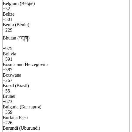
Belgium (België)
+32
Belize
+501
Benin (Bénin)
+229
Bhutan (འབྲུག)
+975
Bolivia
+591
Bosnia and Herzegovina
+387
Botswana
+267
Brazil (Brasil)
+55
Brunei
+673
Bulgaria (България)
+359
Burkina Faso
+226
Burundi (Uburundi)