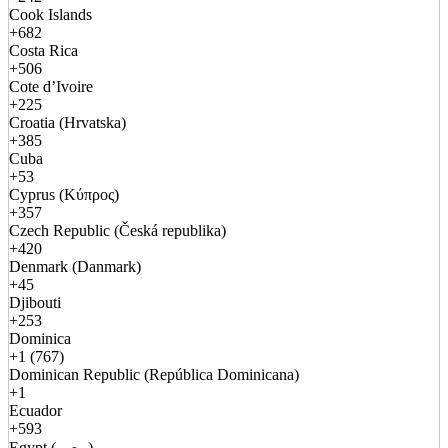
Cook Islands
+682
Costa Rica
+506
Cote d’Ivoire
+225
Croatia (Hrvatska)
+385
Cuba
+53
Cyprus (Κύπρος)
+357
Czech Republic (Česká republika)
+420
Denmark (Danmark)
+45
Djibouti
+253
Dominica
+1 (767)
Dominican Republic (República Dominicana)
+1
Ecuador
+593
Egypt (مصر)