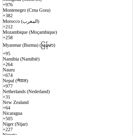
+976
Montenegro (Crna Gora)
+382
Morocco (المغرب)
+212
Mozambique (Moçambique)
+258
Myanmar (Burma) (မြန်မာ)
+95
Namibia (Namibië)
+264
Nauru
+674
Nepal (नेपाल)
+977
Netherlands (Nederland)
+31
New Zealand
+64
Nicaragua
+505
Niger (Nijar)
+227
Nigeria