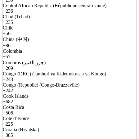
Central African Republic (République centrafricaine)
+236
Chad (Tchad)
+235
Chile
+56
China (中国)
+86
Colombia
+57
Comoros (جزر القمر)
+269
Congo (DRC) (Jamhuri ya Kidemokrasia ya Kongo)
+243
Congo (Republic) (Congo-Brazzaville)
+242
Cook Islands
+682
Costa Rica
+506
Cote d’Ivoire
+225
Croatia (Hrvatska)
+385