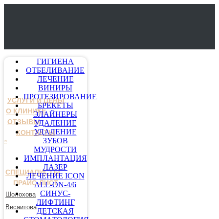
ГИГИЕНА
ОТБЕЛИВАНИЕ
ЛЕЧЕНИЕ
ВИНИРЫ
ПРОТЕЗИРОВАНИЕ
УСЛУГИ И ЦЕНЫ
БРЕКЕТЫ
О КЛИНИКЕ
ЭЛАЙНЕРЫ
ОТЗЫВЫ
УДАЛЕНИЕ
УДАЛЕНИЕ
КОНТАКТЫ
ЗУБОВ
МУДРОСТИ
ИМПЛАНТАЦИЯ
ЛАЗЕР
СПЕЦИАЛИСТЫ
ЛЕЧЕНИЕ ICON
ПРАЙС-ЛИСТ
ALL-ON-4/6
СИНУС-
Шолохова
ЛИФТИНГ
Висаитова
ДЕТСКАЯ