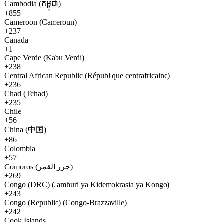
Cambodia (កម្ពុជា)
+855
Cameroon (Cameroun)
+237
Canada
+1
Cape Verde (Kabu Verdi)
+238
Central African Republic (République centrafricaine)
+236
Chad (Tchad)
+235
Chile
+56
China (中国)
+86
Colombia
+57
Comoros (جزر القمر)
+269
Congo (DRC) (Jamhuri ya Kidemokrasia ya Kongo)
+243
Congo (Republic) (Congo-Brazzaville)
+242
Cook Islands