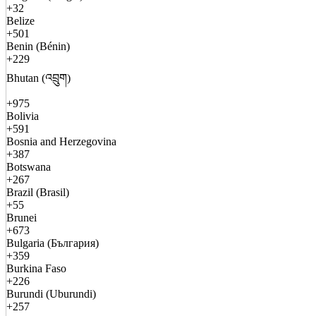
+32
Belize
+501
Benin (Bénin)
+229
Bhutan (འབྲུག)
+975
Bolivia
+591
Bosnia and Herzegovina
+387
Botswana
+267
Brazil (Brasil)
+55
Brunei
+673
Bulgaria (България)
+359
Burkina Faso
+226
Burundi (Uburundi)
+257