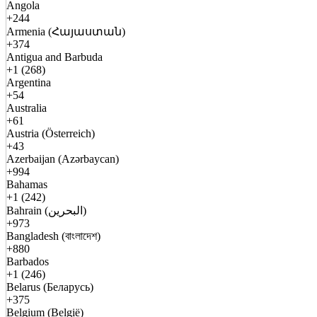
Angola
+244
Armenia (Հայաստան)
+374
Antigua and Barbuda
+1 (268)
Argentina
+54
Australia
+61
Austria (Österreich)
+43
Azerbaijan (Azərbaycan)
+994
Bahamas
+1 (242)
Bahrain (البحرين)
+973
Bangladesh (বাংলাদেশ)
+880
Barbados
+1 (246)
Belarus (Беларусь)
+375
Belgium (België)