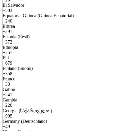
El Salvador
+503
Equatorial Guinea (Guinea Ecuatorial)
+240
Eritrea
+291
Estonia (Eesti)
+372
Ethiopia
+251
Fiji
+679
Finland (Suomi)
+358
France
+33
Gabon
+241
Gambia
+220
Georgia (საქართველო)
+995
Germany (Deutschland)
+49