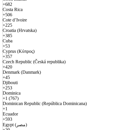
+682
Costa Rica
+506
Cote d’Ivoire
+225
Croatia (Hrvatska)
+385
Cuba
+53
Cyprus (Κύπρος)
+357
Czech Republic (Česká republika)
+420
Denmark (Danmark)
+45
Djibouti
+253
Dominica
+1 (767)
Dominican Republic (República Dominicana)
+1
Ecuador
+593
Egypt (مصر)
+20