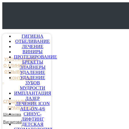
ГИГИЕНА
ОТБЕЛИВАНИЕ
ЛЕЧЕНИЕ
ВИНИРЫ
ПРОТЕЗИРОВАНИЕ
УСЛУГИ И ЦЕНЫ
БРЕКЕТЫ
О КЛИНИКЕ
ЭЛАЙНЕРЫ
ОТЗЫВЫ
УДАЛЕНИЕ
УДАЛЕНИЕ
КОНТАКТЫ
ЗУБОВ
МУДРОСТИ
ИМПЛАНТАЦИЯ
ЛАЗЕР
СПЕЦИАЛИСТЫ
ЛЕЧЕНИЕ ICON
ПРАЙС-ЛИСТ
ALL-ON-4/6
СИНУС-
Шолохова
ЛИФТИНГ
Висаитова
ДЕТСКАЯ