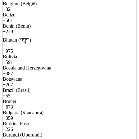
Belgium (België)
+32
Belize
+501
Benin (Bénin)
+229
Bhutan (འབྲུག)
+975
Bolivia
+591
Bosnia and Herzegovina
+387
Botswana
+267
Brazil (Brasil)
+55
Brunei
+673
Bulgaria (България)
+359
Burkina Faso
+226
Burundi (Uburundi)