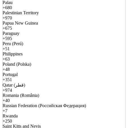
Palau
+680
Palestinian Territory
+970
Papua New Guinea
+675
Paraguay
+595
Peru (Perú)
+51
Philippines
+63
Poland (Polska)
+48
Portugal
+351
Qatar (قطر)
+974
Romania (România)
+40
Russian Federation (Российская Федерация)
+7
Rwanda
+250
Saint Kitts and Nevis