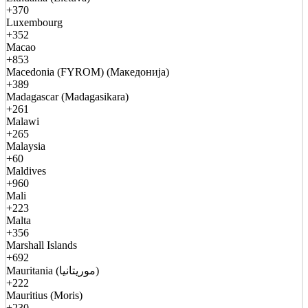
+370
Luxembourg
+352
Macao
+853
Macedonia (FYROM) (Македонија)
+389
Madagascar (Madagasikara)
+261
Malawi
+265
Malaysia
+60
Maldives
+960
Mali
+223
Malta
+356
Marshall Islands
+692
Mauritania (موريتانيا)
+222
Mauritius (Moris)
+230