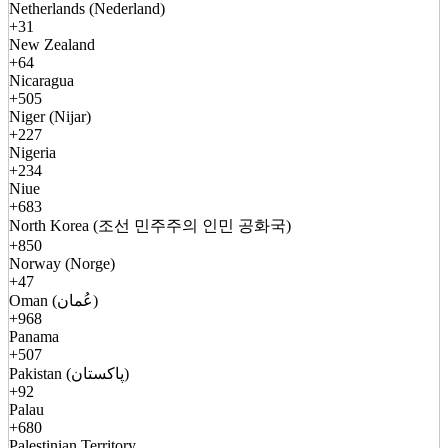
Netherlands (Nederland)
+31
New Zealand
+64
Nicaragua
+505
Niger (Nijar)
+227
Nigeria
+234
Niue
+683
North Korea (조선 민주주의 인민 공화국)
+850
Norway (Norge)
+47
Oman (عُمان)
+968
Panama
+507
Pakistan (پاکستان)
+92
Palau
+680
Palestinian Territory