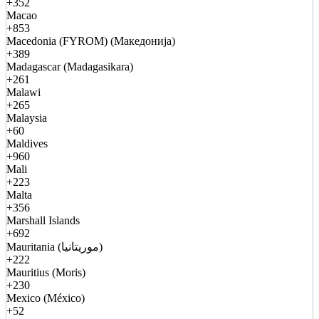
+352
Macao
+853
Macedonia (FYROM) (Македонија)
+389
Madagascar (Madagasikara)
+261
Malawi
+265
Malaysia
+60
Maldives
+960
Mali
+223
Malta
+356
Marshall Islands
+692
Mauritania (موريتانيا)
+222
Mauritius (Moris)
+230
Mexico (México)
+52