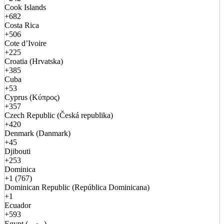
Cook Islands
+682
Costa Rica
+506
Cote d’Ivoire
+225
Croatia (Hrvatska)
+385
Cuba
+53
Cyprus (Κύπρος)
+357
Czech Republic (Česká republika)
+420
Denmark (Danmark)
+45
Djibouti
+253
Dominica
+1 (767)
Dominican Republic (República Dominicana)
+1
Ecuador
+593
Egypt (مصر)