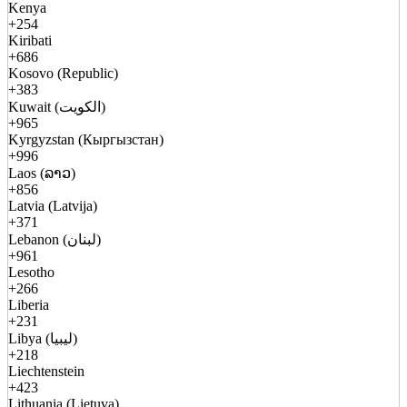
Kenya
+254
Kiribati
+686
Kosovo (Republic)
+383
Kuwait (الكويت)
+965
Kyrgyzstan (Кыргызстан)
+996
Laos (ລາວ)
+856
Latvia (Latvija)
+371
Lebanon (لبنان)
+961
Lesotho
+266
Liberia
+231
Libya (ليبيا)
+218
Liechtenstein
+423
Lithuania (Lietuva)