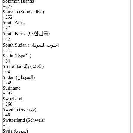
Solomon Islands
+677
Somalia (Soomaaliya)
+252
South Africa
+27
South Korea (대한민국)
+82
South Sudan (جنوب السودان)
+211
Spain (España)
+34
Sri Lanka (ශ්‍රී ලංකාව)
+94
Sudan (السودان)
+249
Suriname
+597
Swaziland
+268
Sweden (Sverige)
+46
Switzerland (Schweiz)
+41
Syria (سوريا)