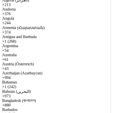
Algeria (الجزائر)
+213
Andorra
+376
Angola
+244
Armenia (Հայաստան)
+374
Antigua and Barbuda
+1 (268)
Argentina
+54
Australia
+61
Austria (Österreich)
+43
Azerbaijan (Azərbaycan)
+994
Bahamas
+1 (242)
Bahrain (البحرين)
+973
Bangladesh (বাংলাদেশ)
+880
Barbados