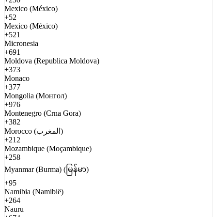
Mexico (México)
+52
Mexico (México)
+521
Micronesia
+691
Moldova (Republica Moldova)
+373
Monaco
+377
Mongolia (Монгол)
+976
Montenegro (Crna Gora)
+382
Morocco (المغرب)
+212
Mozambique (Moçambique)
+258
Myanmar (Burma) (မြန်မာ)
+95
Namibia (Namibië)
+264
Nauru