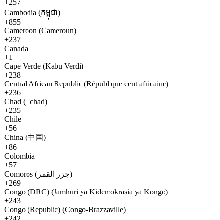
+257
Cambodia (កម្ពុជា)
+855
Cameroon (Cameroun)
+237
Canada
+1
Cape Verde (Kabu Verdi)
+238
Central African Republic (République centrafricaine)
+236
Chad (Tchad)
+235
Chile
+56
China (中国)
+86
Colombia
+57
Comoros (جزر القمر)
+269
Congo (DRC) (Jamhuri ya Kidemokrasia ya Kongo)
+243
Congo (Republic) (Congo-Brazzaville)
+242