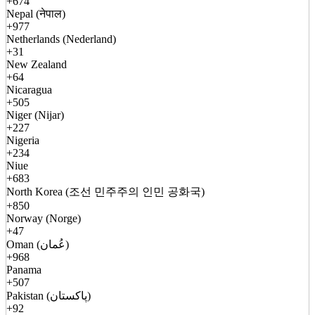
+674
Nepal (नेपाल)
+977
Netherlands (Nederland)
+31
New Zealand
+64
Nicaragua
+505
Niger (Nijar)
+227
Nigeria
+234
Niue
+683
North Korea (조선 민주주의 인민 공화국)
+850
Norway (Norge)
+47
Oman (عُمان)
+968
Panama
+507
Pakistan (پاکستان)
+92