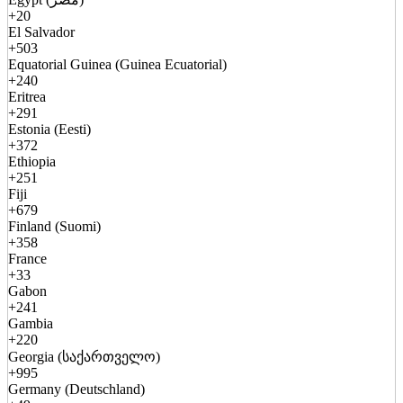
+20
El Salvador
+503
Equatorial Guinea (Guinea Ecuatorial)
+240
Eritrea
+291
Estonia (Eesti)
+372
Ethiopia
+251
Fiji
+679
Finland (Suomi)
+358
France
+33
Gabon
+241
Gambia
+220
Georgia (საქართველო)
+995
Germany (Deutschland)