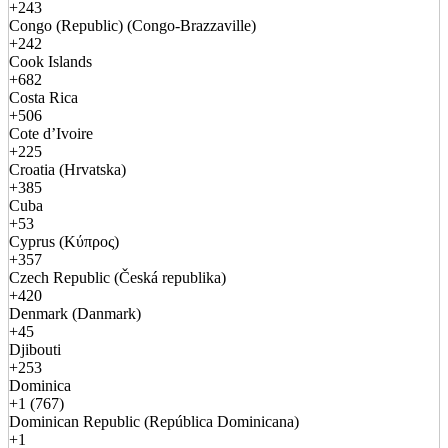
+243
Congo (Republic) (Congo-Brazzaville)
+242
Cook Islands
+682
Costa Rica
+506
Cote d’Ivoire
+225
Croatia (Hrvatska)
+385
Cuba
+53
Cyprus (Κύπρος)
+357
Czech Republic (Česká republika)
+420
Denmark (Danmark)
+45
Djibouti
+253
Dominica
+1 (767)
Dominican Republic (República Dominicana)
+1