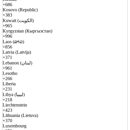
+686
Kosovo (Republic)
+383
Kuwait (الكويت)
+965
Kyrgyzstan (Кыргызстан)
+996
Laos (ລາວ)
+856
Latvia (Latvija)
+371
Lebanon (لبنان)
+961
Lesotho
+266
Liberia
+231
Libya (ليبيا)
+218
Liechtenstein
+423
Lithuania (Lietuva)
+370
Luxembourg