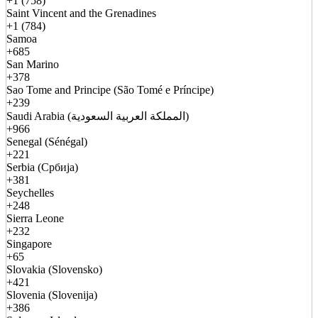
+1 (758)
Saint Vincent and the Grenadines
+1 (784)
Samoa
+685
San Marino
+378
Sao Tome and Principe (São Tomé e Príncipe)
+239
Saudi Arabia (المملكة العربية السعودية)
+966
Senegal (Sénégal)
+221
Serbia (Србија)
+381
Seychelles
+248
Sierra Leone
+232
Singapore
+65
Slovakia (Slovensko)
+421
Slovenia (Slovenija)
+386