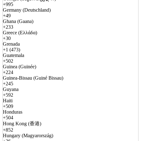
+995
Germany (Deutschland)
+49
Ghana (Gaana)
+233
Greece (Ελλάδα)
+30
Grenada
+1 (473)
Guatemala
+502
Guinea (Guinée)
+224
Guinea-Bissau (Guiné Bissau)
+245
Guyana
+592
Haiti
+509
Honduras
+504
Hong Kong (香港)
+852
Hungary (Magyarország)