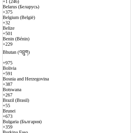
+1 (246)
Belarus (Беларусь)
+375
Belgium (België)
+32
Belize
+501
Benin (Bénin)
+229
Bhutan (འབྲུག)
+975
Bolivia
+591
Bosnia and Herzegovina
+387
Botswana
+267
Brazil (Brasil)
+55
Brunei
+673
Bulgaria (България)
+359
Burkina Faso