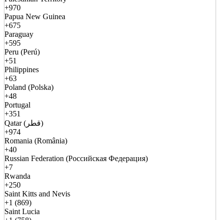
+970
Papua New Guinea
+675
Paraguay
+595
Peru (Perú)
+51
Philippines
+63
Poland (Polska)
+48
Portugal
+351
Qatar (قطر)
+974
Romania (România)
+40
Russian Federation (Российская Федерация)
+7
Rwanda
+250
Saint Kitts and Nevis
+1 (869)
Saint Lucia