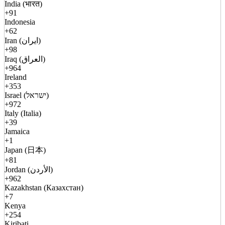
India (भारत)
+91
Indonesia
+62
Iran (ایران)
+98
Iraq (العراق)
+964
Ireland
+353
Israel (ישראל)
+972
Italy (Italia)
+39
Jamaica
+1
Japan (日本)
+81
Jordan (الأردن)
+962
Kazakhstan (Казахстан)
+7
Kenya
+254
Kiribati