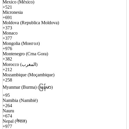
Mexico (México)
+521
Micronesia
+691
Moldova (Republica Moldova)
+373
Monaco
+377
Mongolia (Монгол)
+976
Montenegro (Crna Gora)
+382
Morocco (المغرب)
+212
Mozambique (Moçambique)
+258
Myanmar (Burma) (မြန်မာ)
+95
Namibia (Namibië)
+264
Nauru
+674
Nepal (नेपाल)
+977