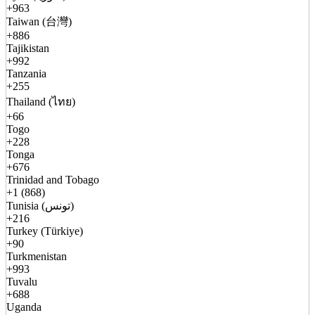
+963
Taiwan (台灣)
+886
Tajikistan
+992
Tanzania
+255
Thailand (ไทย)
+66
Togo
+228
Tonga
+676
Trinidad and Tobago
+1 (868)
Tunisia (تونس)
+216
Turkey (Türkiye)
+90
Turkmenistan
+993
Tuvalu
+688
Uganda