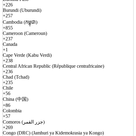
+226
Burundi (Uburundi)
+257
Cambodia (កម្ពុជា)
+855
Cameroon (Cameroun)
+237
Canada
+1
Cape Verde (Kabu Verdi)
+238
Central African Republic (République centrafricaine)
+236
Chad (Tchad)
+235
Chile
+56
China (中国)
+86
Colombia
+57
Comoros (جزر القمر)
+269
Congo (DRC) (Jamhuri ya Kidemokrasia ya Kongo)