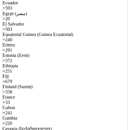
Ecuador
+593
Egypt (مصر)
+20
El Salvador
+503
Equatorial Guinea (Guinea Ecuatorial)
+240
Eritrea
+291
Estonia (Eesti)
+372
Ethiopia
+251
Fiji
+679
Finland (Suomi)
+358
France
+33
Gabon
+241
Gambia
+220
Georgia (საქართველო)