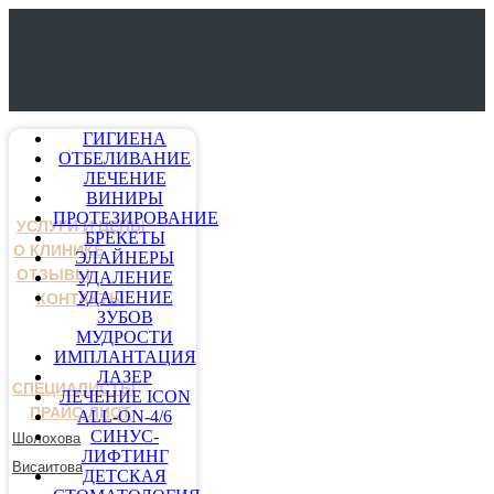
ГИГИЕНА
ОТБЕЛИВАНИЕ
ЛЕЧЕНИЕ
ВИНИРЫ
ПРОТЕЗИРОВАНИЕ
УСЛУГИ И ЦЕНЫ
БРЕКЕТЫ
О КЛИНИКЕ
ЭЛАЙНЕРЫ
ОТЗЫВЫ
УДАЛЕНИЕ
УДАЛЕНИЕ
КОНТАКТЫ
ЗУБОВ
МУДРОСТИ
ИМПЛАНТАЦИЯ
ЛАЗЕР
СПЕЦИАЛИСТЫ
ЛЕЧЕНИЕ ICON
ПРАЙС-ЛИСТ
ALL-ON-4/6
СИНУС-
Шолохова
ЛИФТИНГ
Висаитова
ДЕТСКАЯ