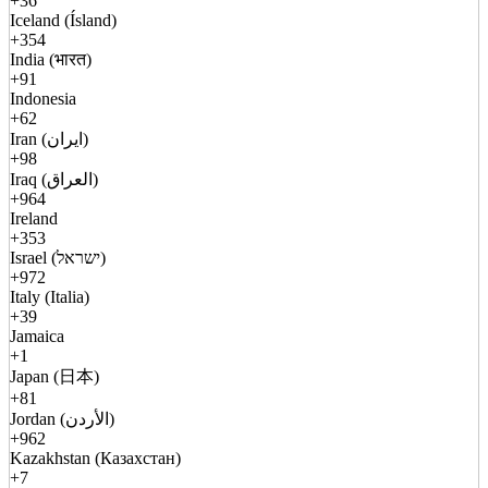
+36
Iceland (Ísland)
+354
India (भारत)
+91
Indonesia
+62
Iran (ایران)
+98
Iraq (العراق)
+964
Ireland
+353
Israel (ישראל)
+972
Italy (Italia)
+39
Jamaica
+1
Japan (日本)
+81
Jordan (الأردن)
+962
Kazakhstan (Казахстан)
+7