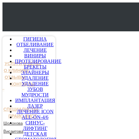
ГИГИЕНА
ОТБЕЛИВАНИЕ
ЛЕЧЕНИЕ
ВИНИРЫ
ПРОТЕЗИРОВАНИЕ
УСЛУГИ И ЦЕНЫ
БРЕКЕТЫ
О КЛИНИКЕ
ЭЛАЙНЕРЫ
ОТЗЫВЫ
УДАЛЕНИЕ
УДАЛЕНИЕ
КОНТАКТЫ
ЗУБОВ
МУДРОСТИ
ИМПЛАНТАЦИЯ
ЛАЗЕР
СПЕЦИАЛИСТЫ
ЛЕЧЕНИЕ ICON
ПРАЙС-ЛИСТ
ALL-ON-4/6
СИНУС-
Шолохова
ЛИФТИНГ
Висаитова
ДЕТСКАЯ