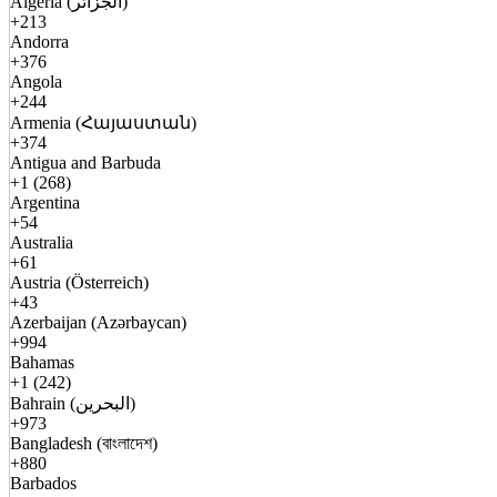
Algeria (الجزائر)
+213
Andorra
+376
Angola
+244
Armenia (Հայաստան)
+374
Antigua and Barbuda
+1 (268)
Argentina
+54
Australia
+61
Austria (Österreich)
+43
Azerbaijan (Azərbaycan)
+994
Bahamas
+1 (242)
Bahrain (البحرين)
+973
Bangladesh (বাংলাদেশ)
+880
Barbados