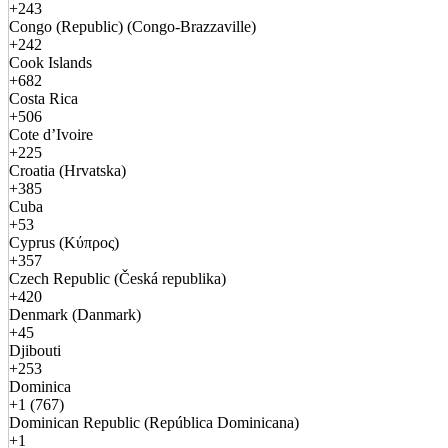
+243
Congo (Republic) (Congo-Brazzaville)
+242
Cook Islands
+682
Costa Rica
+506
Cote d’Ivoire
+225
Croatia (Hrvatska)
+385
Cuba
+53
Cyprus (Κύπρος)
+357
Czech Republic (Česká republika)
+420
Denmark (Danmark)
+45
Djibouti
+253
Dominica
+1 (767)
Dominican Republic (República Dominicana)
+1