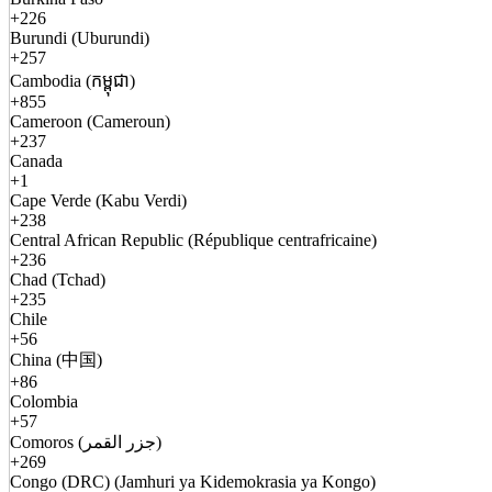
+226
Burundi (Uburundi)
+257
Cambodia (កម្ពុជា)
+855
Cameroon (Cameroun)
+237
Canada
+1
Cape Verde (Kabu Verdi)
+238
Central African Republic (République centrafricaine)
+236
Chad (Tchad)
+235
Chile
+56
China (中国)
+86
Colombia
+57
Comoros (جزر القمر)
+269
Congo (DRC) (Jamhuri ya Kidemokrasia ya Kongo)