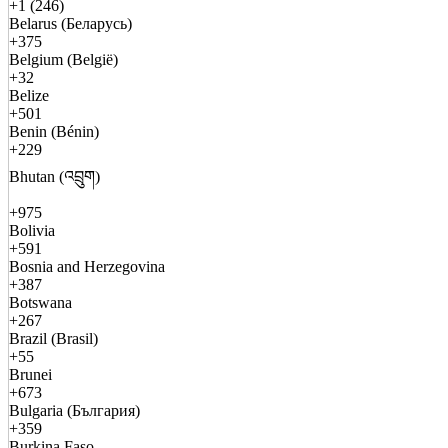
+1 (246)
Belarus (Беларусь)
+375
Belgium (België)
+32
Belize
+501
Benin (Bénin)
+229
Bhutan (འབྲུག)
+975
Bolivia
+591
Bosnia and Herzegovina
+387
Botswana
+267
Brazil (Brasil)
+55
Brunei
+673
Bulgaria (България)
+359
Burkina Faso