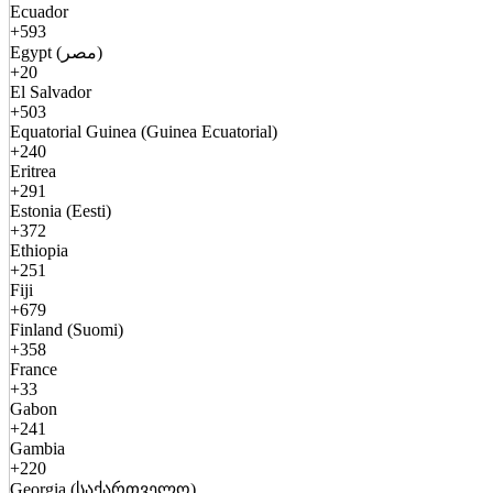
Ecuador
+593
Egypt (مصر)
+20
El Salvador
+503
Equatorial Guinea (Guinea Ecuatorial)
+240
Eritrea
+291
Estonia (Eesti)
+372
Ethiopia
+251
Fiji
+679
Finland (Suomi)
+358
France
+33
Gabon
+241
Gambia
+220
Georgia (საქართველო)