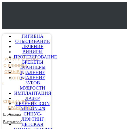
ГИГИЕНА
ОТБЕЛИВАНИЕ
ЛЕЧЕНИЕ
ВИНИРЫ
ПРОТЕЗИРОВАНИЕ
УСЛУГИ И ЦЕНЫ
БРЕКЕТЫ
О КЛИНИКЕ
ЭЛАЙНЕРЫ
ОТЗЫВЫ
УДАЛЕНИЕ
УДАЛЕНИЕ
КОНТАКТЫ
ЗУБОВ
МУДРОСТИ
ИМПЛАНТАЦИЯ
ЛАЗЕР
СПЕЦИАЛИСТЫ
ЛЕЧЕНИЕ ICON
ПРАЙС-ЛИСТ
ALL-ON-4/6
СИНУС-
Шолохова
ЛИФТИНГ
Висаитова
ДЕТСКАЯ