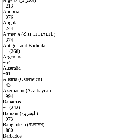
Algeria (الجزائر)
+213
Andorra
+376
Angola
+244
Armenia (Հայաստան)
+374
Antigua and Barbuda
+1 (268)
Argentina
+54
Australia
+61
Austria (Österreich)
+43
Azerbaijan (Azərbaycan)
+994
Bahamas
+1 (242)
Bahrain (البحرين)
+973
Bangladesh (বাংলাদেশ)
+880
Barbados