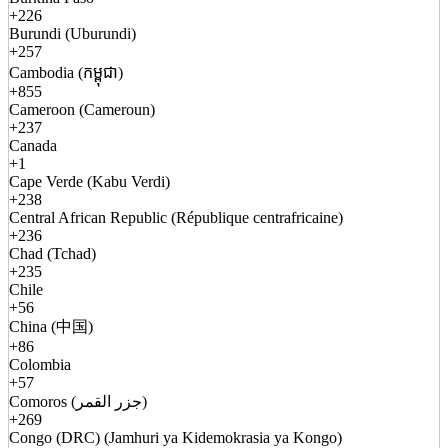
+226
Burundi (Uburundi)
+257
Cambodia (កម្ពុជា)
+855
Cameroon (Cameroun)
+237
Canada
+1
Cape Verde (Kabu Verdi)
+238
Central African Republic (République centrafricaine)
+236
Chad (Tchad)
+235
Chile
+56
China (中国)
+86
Colombia
+57
Comoros (جزر القمر)
+269
Congo (DRC) (Jamhuri ya Kidemokrasia ya Kongo)