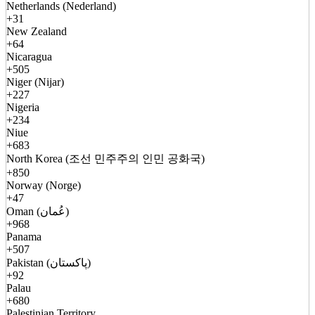
Netherlands (Nederland)
+31
New Zealand
+64
Nicaragua
+505
Niger (Nijar)
+227
Nigeria
+234
Niue
+683
North Korea (조선 민주주의 인민 공화국)
+850
Norway (Norge)
+47
Oman (عُمان)
+968
Panama
+507
Pakistan (پاکستان)
+92
Palau
+680
Palestinian Territory