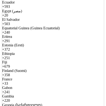
Ecuador
+593
Egypt (مصر)
+20
El Salvador
+503
Equatorial Guinea (Guinea Ecuatorial)
+240
Eritrea
+291
Estonia (Eesti)
+372
Ethiopia
+251
Fiji
+679
Finland (Suomi)
+358
France
+33
Gabon
+241
Gambia
+220
Georgia (საქართველო)