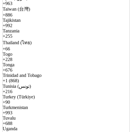
+963
Taiwan (台灣)
+886
Tajikistan
+992
Tanzania
+255
Thailand (ไทย)
+66
Togo
+228
Tonga
+676
Trinidad and Tobago
+1 (868)
Tunisia (تونس)
+216
Turkey (Türkiye)
+90
Turkmenistan
+993
Tuvalu
+688
Uganda