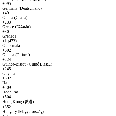
+995
Germany (Deutschland)
+49
Ghana (Gaana)
+233
Greece (Ελλάδα)
+30
Grenada
+1 (473)
Guatemala
+502
Guinea (Guinée)
+224
Guinea-Bissau (Guiné Bissau)
+245
Guyana
+592
Haiti
+509
Honduras
+504
Hong Kong (香港)
+852
Hungary (Magyarország)