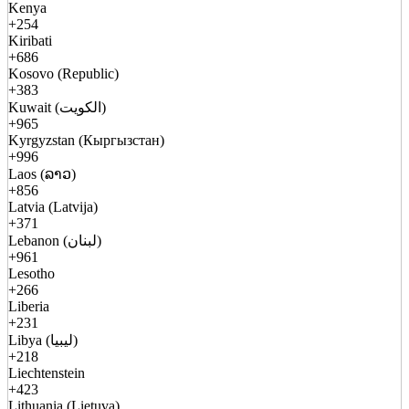
Kenya
+254
Kiribati
+686
Kosovo (Republic)
+383
Kuwait (الكويت)
+965
Kyrgyzstan (Кыргызстан)
+996
Laos (ລາວ)
+856
Latvia (Latvija)
+371
Lebanon (لبنان)
+961
Lesotho
+266
Liberia
+231
Libya (ليبيا)
+218
Liechtenstein
+423
Lithuania (Lietuva)