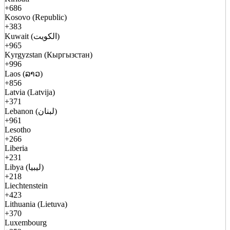
+686
Kosovo (Republic)
+383
Kuwait (الكويت)
+965
Kyrgyzstan (Кыргызстан)
+996
Laos (ລາວ)
+856
Latvia (Latvija)
+371
Lebanon (لبنان)
+961
Lesotho
+266
Liberia
+231
Libya (ليبيا)
+218
Liechtenstein
+423
Lithuania (Lietuva)
+370
Luxembourg