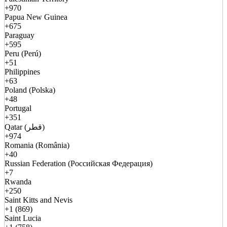
+970
Papua New Guinea
+675
Paraguay
+595
Peru (Perú)
+51
Philippines
+63
Poland (Polska)
+48
Portugal
+351
Qatar (قطر)
+974
Romania (România)
+40
Russian Federation (Российская Федерация)
+7
Rwanda
+250
Saint Kitts and Nevis
+1 (869)
Saint Lucia