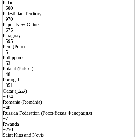
Palau
+680
Palestinian Territory
+970
Papua New Guinea
+675
Paraguay
+595
Peru (Perú)
+51
Philippines
+63
Poland (Polska)
+48
Portugal
+351
Qatar (قطر)
+974
Romania (România)
+40
Russian Federation (Российская Федерация)
+7
Rwanda
+250
Saint Kitts and Nevis