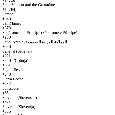
+1 (758)
Saint Vincent and the Grenadines
+1 (784)
Samoa
+685
San Marino
+378
Sao Tome and Principe (São Tomé e Príncipe)
+239
Saudi Arabia (المملكة العربية السعودية)
+966
Senegal (Sénégal)
+221
Serbia (Србија)
+381
Seychelles
+248
Sierra Leone
+232
Singapore
+65
Slovakia (Slovensko)
+421
Slovenia (Slovenija)
+386