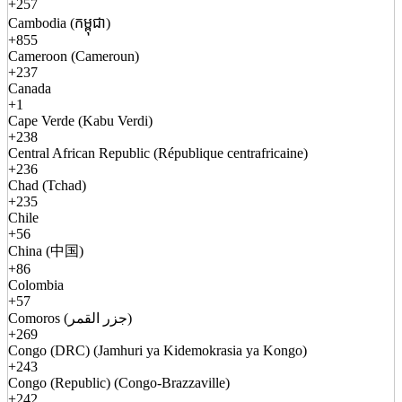
+257
Cambodia (កម្ពុជា)
+855
Cameroon (Cameroun)
+237
Canada
+1
Cape Verde (Kabu Verdi)
+238
Central African Republic (République centrafricaine)
+236
Chad (Tchad)
+235
Chile
+56
China (中国)
+86
Colombia
+57
Comoros (جزر القمر)
+269
Congo (DRC) (Jamhuri ya Kidemokrasia ya Kongo)
+243
Congo (Republic) (Congo-Brazzaville)
+242