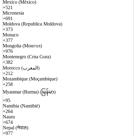
Mexico (México)
+521
Micronesia
+691
Moldova (Republica Moldova)
+373
Monaco
+377
Mongolia (Монгол)
+976
Montenegro (Crna Gora)
+382
Morocco (المغرب)
+212
Mozambique (Moçambique)
+258
Myanmar (Burma) (မြန်မာ)
+95
Namibia (Namibië)
+264
Nauru
+674
Nepal (नेपाल)
+977