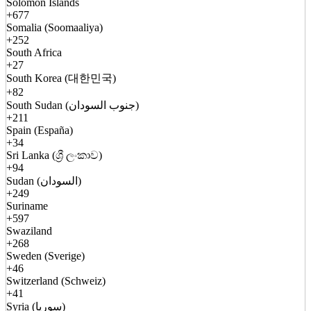
Solomon Islands
+677
Somalia (Soomaaliya)
+252
South Africa
+27
South Korea (대한민국)
+82
South Sudan (جنوب السودان)
+211
Spain (España)
+34
Sri Lanka (ශ්‍රී ලංකාව)
+94
Sudan (السودان)
+249
Suriname
+597
Swaziland
+268
Sweden (Sverige)
+46
Switzerland (Schweiz)
+41
Syria (سوريا)