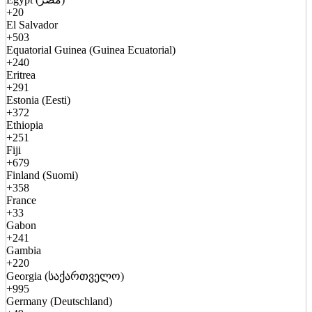
+20
El Salvador
+503
Equatorial Guinea (Guinea Ecuatorial)
+240
Eritrea
+291
Estonia (Eesti)
+372
Ethiopia
+251
Fiji
+679
Finland (Suomi)
+358
France
+33
Gabon
+241
Gambia
+220
Georgia (საქართველო)
+995
Germany (Deutschland)