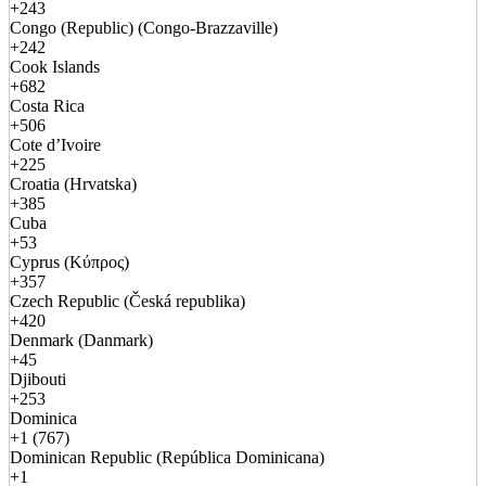
+243
Congo (Republic) (Congo-Brazzaville)
+242
Cook Islands
+682
Costa Rica
+506
Cote d’Ivoire
+225
Croatia (Hrvatska)
+385
Cuba
+53
Cyprus (Κύπρος)
+357
Czech Republic (Česká republika)
+420
Denmark (Danmark)
+45
Djibouti
+253
Dominica
+1 (767)
Dominican Republic (República Dominicana)
+1