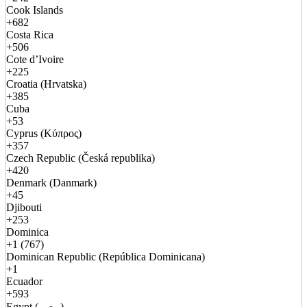
Cook Islands
+682
Costa Rica
+506
Cote d’Ivoire
+225
Croatia (Hrvatska)
+385
Cuba
+53
Cyprus (Κύπρος)
+357
Czech Republic (Česká republika)
+420
Denmark (Danmark)
+45
Djibouti
+253
Dominica
+1 (767)
Dominican Republic (República Dominicana)
+1
Ecuador
+593
Egypt (مصر)