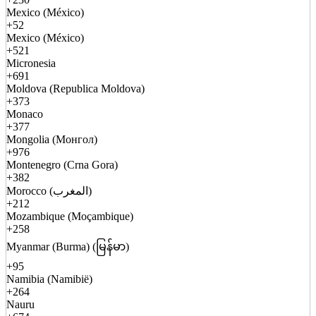
Mexico (México)
+52
Mexico (México)
+521
Micronesia
+691
Moldova (Republica Moldova)
+373
Monaco
+377
Mongolia (Монгол)
+976
Montenegro (Crna Gora)
+382
Morocco (المغرب)
+212
Mozambique (Moçambique)
+258
Myanmar (Burma) (မြန်မာ)
+95
Namibia (Namibië)
+264
Nauru