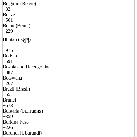
Belgium (België)
+32
Belize
+501
Benin (Bénin)
+229
Bhutan (འབྲུག)
+975
Bolivia
+591
Bosnia and Herzegovina
+387
Botswana
+267
Brazil (Brasil)
+55
Brunei
+673
Bulgaria (България)
+359
Burkina Faso
+226
Burundi (Uburundi)