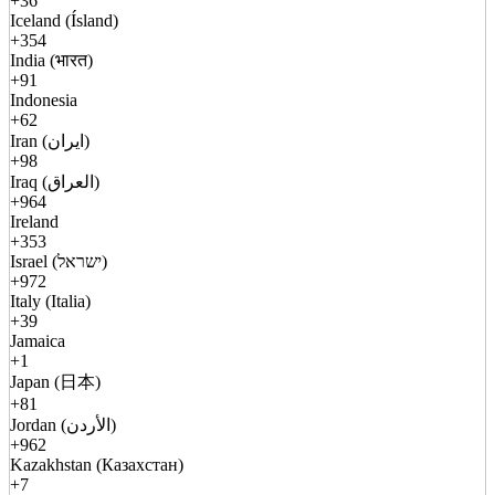
+36
Iceland (Ísland)
+354
India (भारत)
+91
Indonesia
+62
Iran (ایران)
+98
Iraq (العراق)
+964
Ireland
+353
Israel (ישראל)
+972
Italy (Italia)
+39
Jamaica
+1
Japan (日本)
+81
Jordan (الأردن)
+962
Kazakhstan (Казахстан)
+7