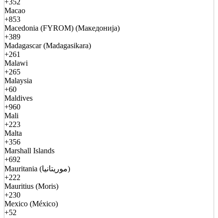
+352
Macao
+853
Macedonia (FYROM) (Македонија)
+389
Madagascar (Madagasikara)
+261
Malawi
+265
Malaysia
+60
Maldives
+960
Mali
+223
Malta
+356
Marshall Islands
+692
Mauritania (موريتانيا)
+222
Mauritius (Moris)
+230
Mexico (México)
+52