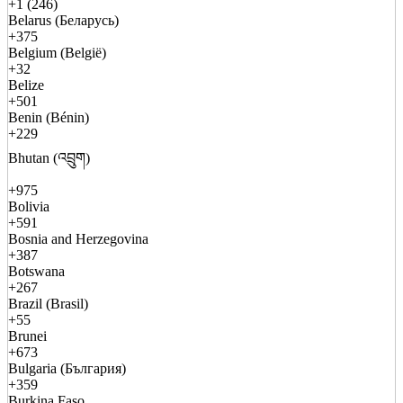
+1 (246)
Belarus (Беларусь)
+375
Belgium (België)
+32
Belize
+501
Benin (Bénin)
+229
Bhutan (འབྲུག)
+975
Bolivia
+591
Bosnia and Herzegovina
+387
Botswana
+267
Brazil (Brasil)
+55
Brunei
+673
Bulgaria (България)
+359
Burkina Faso