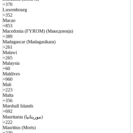
+370
Luxembourg
+352
Macao
+853
Macedonia (FYROM) (Македонија)
+389
Madagascar (Madagasikara)
+261
Malawi
+265
Malaysia
+60
Maldives
+960
Mali
+223
Malta
+356
Marshall Islands
+692
Mauritania (موريتانيا)
+222
Mauritius (Moris)
+230