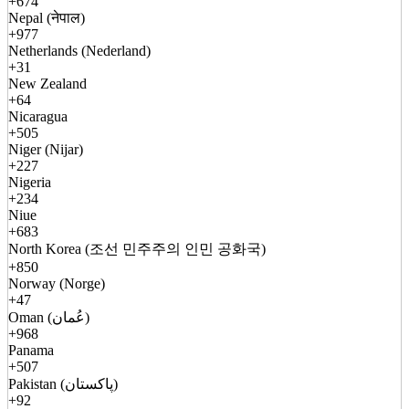
+674
Nepal (नेपाल)
+977
Netherlands (Nederland)
+31
New Zealand
+64
Nicaragua
+505
Niger (Nijar)
+227
Nigeria
+234
Niue
+683
North Korea (조선 민주주의 인민 공화국)
+850
Norway (Norge)
+47
Oman (عُمان)
+968
Panama
+507
Pakistan (پاکستان)
+92