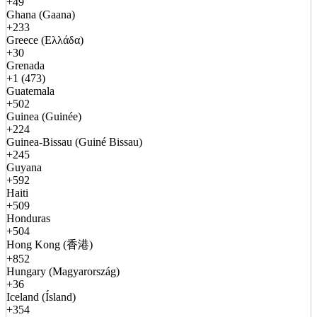
+49
Ghana (Gaana)
+233
Greece (Ελλάδα)
+30
Grenada
+1 (473)
Guatemala
+502
Guinea (Guinée)
+224
Guinea-Bissau (Guiné Bissau)
+245
Guyana
+592
Haiti
+509
Honduras
+504
Hong Kong (香港)
+852
Hungary (Magyarország)
+36
Iceland (Ísland)
+354