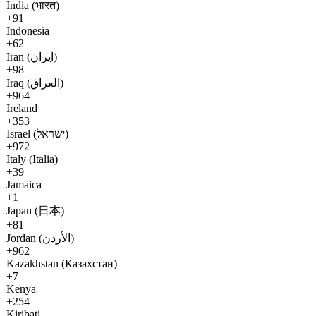
India (भारत)
+91
Indonesia
+62
Iran (ایران)
+98
Iraq (العراق)
+964
Ireland
+353
Israel (ישראל)
+972
Italy (Italia)
+39
Jamaica
+1
Japan (日本)
+81
Jordan (الأردن)
+962
Kazakhstan (Казахстан)
+7
Kenya
+254
Kiribati