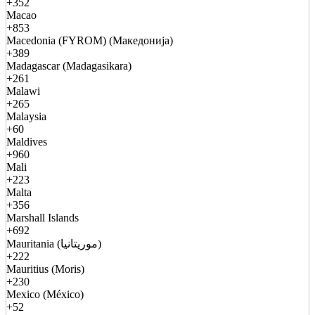
+352
Macao
+853
Macedonia (FYROM) (Македонија)
+389
Madagascar (Madagasikara)
+261
Malawi
+265
Malaysia
+60
Maldives
+960
Mali
+223
Malta
+356
Marshall Islands
+692
Mauritania (موريتانيا)
+222
Mauritius (Moris)
+230
Mexico (México)
+52