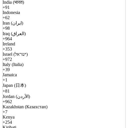
India (भारत)
+91
Indonesia
+62
Iran (ایران)
+98
Iraq (العراق)
+964
Ireland
+353
Israel (ישראל)
+972
Italy (Italia)
+39
Jamaica
+1
Japan (日本)
+81
Jordan (الأردن)
+962
Kazakhstan (Казахстан)
+7
Kenya
+254
Kiribati