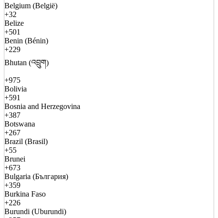
Belgium (België)
+32
Belize
+501
Benin (Bénin)
+229
Bhutan (འབྲུག)
+975
Bolivia
+591
Bosnia and Herzegovina
+387
Botswana
+267
Brazil (Brasil)
+55
Brunei
+673
Bulgaria (България)
+359
Burkina Faso
+226
Burundi (Uburundi)