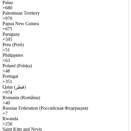
Palau
+680
Palestinian Territory
+970
Papua New Guinea
+675
Paraguay
+595
Peru (Perú)
+51
Philippines
+63
Poland (Polska)
+48
Portugal
+351
Qatar (قطر)
+974
Romania (România)
+40
Russian Federation (Российская Федерация)
+7
Rwanda
+250
Saint Kitts and Nevis