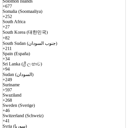
Solomon Islands
+677
Somalia (Soomaaliya)
+252
South Africa
+27
South Korea (대한민국)
+82
South Sudan (جنوب السودان)
+211
Spain (España)
+34
Sri Lanka (ශ්‍රී ලංකාව)
+94
Sudan (السودان)
+249
Suriname
+597
Swaziland
+268
Sweden (Sverige)
+46
Switzerland (Schweiz)
+41
Syria (سوريا)