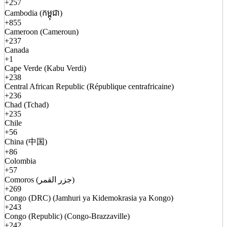
+257
Cambodia (កម្ពុជា)
+855
Cameroon (Cameroun)
+237
Canada
+1
Cape Verde (Kabu Verdi)
+238
Central African Republic (République centrafricaine)
+236
Chad (Tchad)
+235
Chile
+56
China (中国)
+86
Colombia
+57
Comoros (جزر القمر)
+269
Congo (DRC) (Jamhuri ya Kidemokrasia ya Kongo)
+243
Congo (Republic) (Congo-Brazzaville)
+242