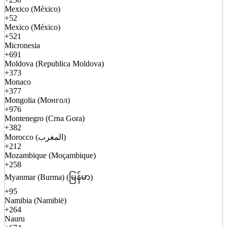
Mexico (México)
+52
Mexico (México)
+521
Micronesia
+691
Moldova (Republica Moldova)
+373
Monaco
+377
Mongolia (Монгол)
+976
Montenegro (Crna Gora)
+382
Morocco (المغرب)
+212
Mozambique (Moçambique)
+258
Myanmar (Burma) (မြန်မာ)
+95
Namibia (Namibië)
+264
Nauru