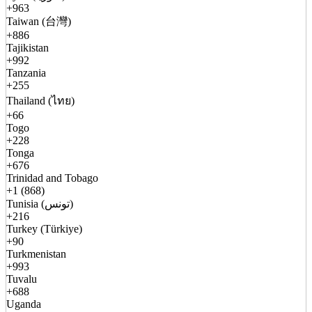
+963
Taiwan (台灣)
+886
Tajikistan
+992
Tanzania
+255
Thailand (ไทย)
+66
Togo
+228
Tonga
+676
Trinidad and Tobago
+1 (868)
Tunisia (تونس)
+216
Turkey (Türkiye)
+90
Turkmenistan
+993
Tuvalu
+688
Uganda