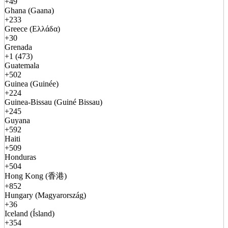
+49
Ghana (Gaana)
+233
Greece (Ελλάδα)
+30
Grenada
+1 (473)
Guatemala
+502
Guinea (Guinée)
+224
Guinea-Bissau (Guiné Bissau)
+245
Guyana
+592
Haiti
+509
Honduras
+504
Hong Kong (香港)
+852
Hungary (Magyarország)
+36
Iceland (Ísland)
+354