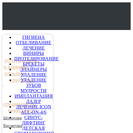
ГИГИЕНА
ОТБЕЛИВАНИЕ
ЛЕЧЕНИЕ
ВИНИРЫ
ПРОТЕЗИРОВАНИЕ
УСЛУГИ И ЦЕНЫ
БРЕКЕТЫ
О КЛИНИКЕ
ЭЛАЙНЕРЫ
ОТЗЫВЫ
УДАЛЕНИЕ
УДАЛЕНИЕ
КОНТАКТЫ
ЗУБОВ
МУДРОСТИ
ИМПЛАНТАЦИЯ
ЛАЗЕР
СПЕЦИАЛИСТЫ
ЛЕЧЕНИЕ ICON
ПРАЙС-ЛИСТ
ALL-ON-4/6
СИНУС-
Шолохова
ЛИФТИНГ
Висаитова
ДЕТСКАЯ