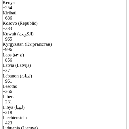
Kenya
+254
Kiribati
+686
Kosovo (Republic)
+383
Kuwait (الكويت)
+965
Kyrgyzstan (Кыргызстан)
+996
Laos (ລາວ)
+856
Latvia (Latvija)
+371
Lebanon (لبنان)
+961
Lesotho
+266
Liberia
+231
Libya (ليبيا)
+218
Liechtenstein
+423
Lithuania (Lietuva)