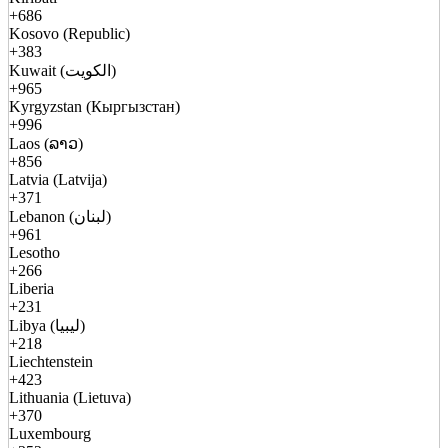
+686
Kosovo (Republic)
+383
Kuwait (الكويت)
+965
Kyrgyzstan (Кыргызстан)
+996
Laos (ລາວ)
+856
Latvia (Latvija)
+371
Lebanon (لبنان)
+961
Lesotho
+266
Liberia
+231
Libya (ليبيا)
+218
Liechtenstein
+423
Lithuania (Lietuva)
+370
Luxembourg