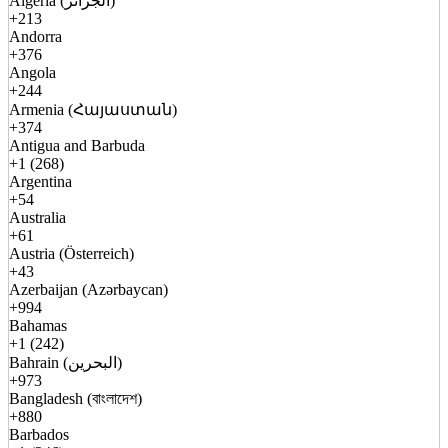
Algeria (الجزائر)
+213
Andorra
+376
Angola
+244
Armenia (Հայաստան)
+374
Antigua and Barbuda
+1 (268)
Argentina
+54
Australia
+61
Austria (Österreich)
+43
Azerbaijan (Azərbaycan)
+994
Bahamas
+1 (242)
Bahrain (البحرين)
+973
Bangladesh (বাংলাদেশ)
+880
Barbados