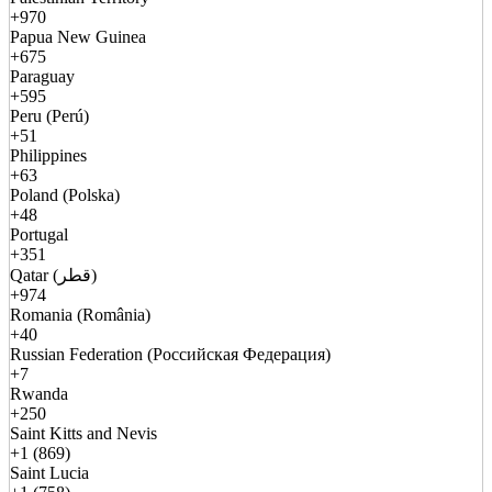
+970
Papua New Guinea
+675
Paraguay
+595
Peru (Perú)
+51
Philippines
+63
Poland (Polska)
+48
Portugal
+351
Qatar (قطر)
+974
Romania (România)
+40
Russian Federation (Российская Федерация)
+7
Rwanda
+250
Saint Kitts and Nevis
+1 (869)
Saint Lucia