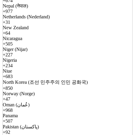
+674
Nepal (नेपाल)
+977
Netherlands (Nederland)
+31
New Zealand
+64
Nicaragua
+505
Niger (Nijar)
+227
Nigeria
+234
Niue
+683
North Korea (조선 민주주의 인민 공화국)
+850
Norway (Norge)
+47
Oman (عُمان)
+968
Panama
+507
Pakistan (پاکستان)
+92