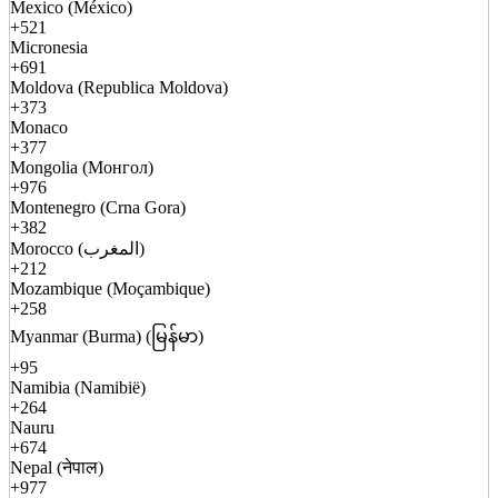
Mexico (México)
+521
Micronesia
+691
Moldova (Republica Moldova)
+373
Monaco
+377
Mongolia (Монгол)
+976
Montenegro (Crna Gora)
+382
Morocco (المغرب)
+212
Mozambique (Moçambique)
+258
Myanmar (Burma) (မြန်မာ)
+95
Namibia (Namibië)
+264
Nauru
+674
Nepal (नेपाल)
+977