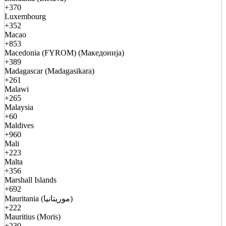
+370
Luxembourg
+352
Macao
+853
Macedonia (FYROM) (Македонија)
+389
Madagascar (Madagasikara)
+261
Malawi
+265
Malaysia
+60
Maldives
+960
Mali
+223
Malta
+356
Marshall Islands
+692
Mauritania (موريتانيا)
+222
Mauritius (Moris)
+230