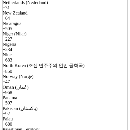
Netherlands (Nederland)
+31
New Zealand
+64
Nicaragua
+505
Niger (Nijar)
+227
Nigeria
+234
Niue
+683
North Korea (조선 민주주의 인민 공화국)
+850
Norway (Norge)
+47
Oman (عُمان)
+968
Panama
+507
Pakistan (پاکستان)
+92
Palau
+680
Palestinian Territory