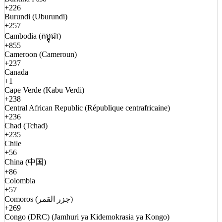
+226
Burundi (Uburundi)
+257
Cambodia (កម្ពុជា)
+855
Cameroon (Cameroun)
+237
Canada
+1
Cape Verde (Kabu Verdi)
+238
Central African Republic (République centrafricaine)
+236
Chad (Tchad)
+235
Chile
+56
China (中国)
+86
Colombia
+57
Comoros (جزر القمر)
+269
Congo (DRC) (Jamhuri ya Kidemokrasia ya Kongo)