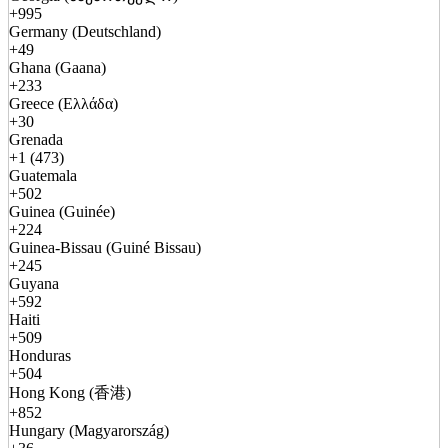
+995
Germany (Deutschland)
+49
Ghana (Gaana)
+233
Greece (Ελλάδα)
+30
Grenada
+1 (473)
Guatemala
+502
Guinea (Guinée)
+224
Guinea-Bissau (Guiné Bissau)
+245
Guyana
+592
Haiti
+509
Honduras
+504
Hong Kong (香港)
+852
Hungary (Magyarország)