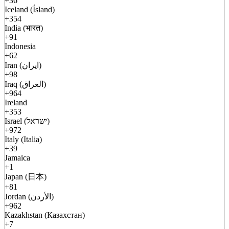
+36
Iceland (Ísland)
+354
India (भारत)
+91
Indonesia
+62
Iran (ایران)
+98
Iraq (العراق)
+964
Ireland
+353
Israel (ישראל)
+972
Italy (Italia)
+39
Jamaica
+1
Japan (日本)
+81
Jordan (الأردن)
+962
Kazakhstan (Казахстан)
+7