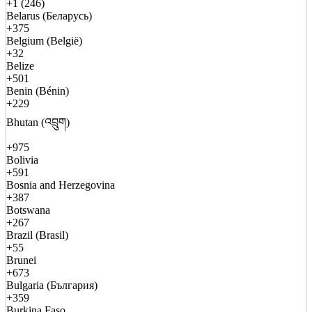
+1 (246)
Belarus (Беларусь)
+375
Belgium (België)
+32
Belize
+501
Benin (Bénin)
+229
Bhutan (འབྲུག)
+975
Bolivia
+591
Bosnia and Herzegovina
+387
Botswana
+267
Brazil (Brasil)
+55
Brunei
+673
Bulgaria (България)
+359
Burkina Faso