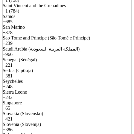
+1 (758)
Saint Vincent and the Grenadines
+1 (784)
Samoa
+685
San Marino
+378
Sao Tome and Principe (São Tomé e Príncipe)
+239
Saudi Arabia (المملكة العربية السعودية)
+966
Senegal (Sénégal)
+221
Serbia (Србија)
+381
Seychelles
+248
Sierra Leone
+232
Singapore
+65
Slovakia (Slovensko)
+421
Slovenia (Slovenija)
+386