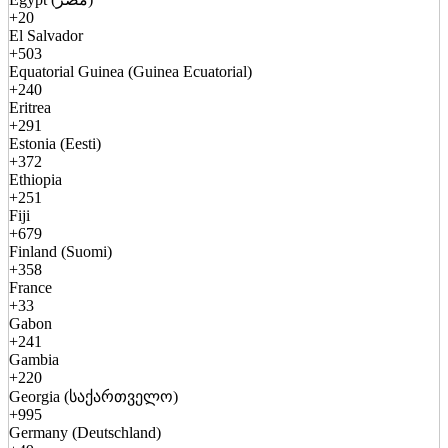
+20
El Salvador
+503
Equatorial Guinea (Guinea Ecuatorial)
+240
Eritrea
+291
Estonia (Eesti)
+372
Ethiopia
+251
Fiji
+679
Finland (Suomi)
+358
France
+33
Gabon
+241
Gambia
+220
Georgia (საქართველო)
+995
Germany (Deutschland)