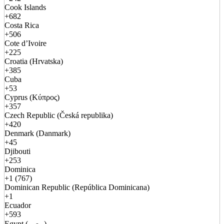
Cook Islands
+682
Costa Rica
+506
Cote d’Ivoire
+225
Croatia (Hrvatska)
+385
Cuba
+53
Cyprus (Κύπρος)
+357
Czech Republic (Česká republika)
+420
Denmark (Danmark)
+45
Djibouti
+253
Dominica
+1 (767)
Dominican Republic (República Dominicana)
+1
Ecuador
+593
Egypt (مصر)