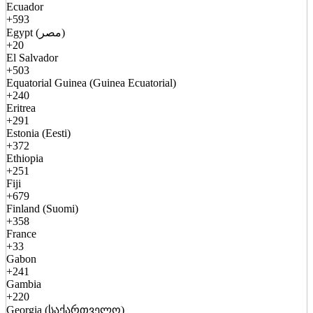
Ecuador
+593
Egypt (مصر)
+20
El Salvador
+503
Equatorial Guinea (Guinea Ecuatorial)
+240
Eritrea
+291
Estonia (Eesti)
+372
Ethiopia
+251
Fiji
+679
Finland (Suomi)
+358
France
+33
Gabon
+241
Gambia
+220
Georgia (საქართველო)