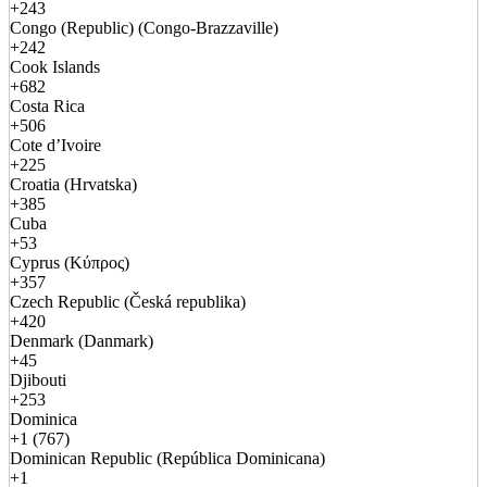
+243
Congo (Republic) (Congo-Brazzaville)
+242
Cook Islands
+682
Costa Rica
+506
Cote d’Ivoire
+225
Croatia (Hrvatska)
+385
Cuba
+53
Cyprus (Κύπρος)
+357
Czech Republic (Česká republika)
+420
Denmark (Danmark)
+45
Djibouti
+253
Dominica
+1 (767)
Dominican Republic (República Dominicana)
+1