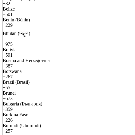
+32
Belize
+501
Benin (Bénin)
+229
Bhutan (འབྲུག)
+975
Bolivia
+591
Bosnia and Herzegovina
+387
Botswana
+267
Brazil (Brasil)
+55
Brunei
+673
Bulgaria (България)
+359
Burkina Faso
+226
Burundi (Uburundi)
+257