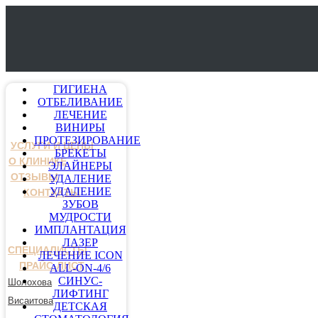
ГИГИЕНА
ОТБЕЛИВАНИЕ
ЛЕЧЕНИЕ
ВИНИРЫ
ПРОТЕЗИРОВАНИЕ
УСЛУГИ И ЦЕНЫ
БРЕКЕТЫ
О КЛИНИКЕ
ЭЛАЙНЕРЫ
ОТЗЫВЫ
УДАЛЕНИЕ
УДАЛЕНИЕ
КОНТАКТЫ
ЗУБОВ
МУДРОСТИ
ИМПЛАНТАЦИЯ
ЛАЗЕР
СПЕЦИАЛИСТЫ
ЛЕЧЕНИЕ ICON
ПРАЙС-ЛИСТ
ALL-ON-4/6
СИНУС-
Шолохова
ЛИФТИНГ
Висаитова
ДЕТСКАЯ