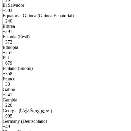
El Salvador
+503
Equatorial Guinea (Guinea Ecuatorial)
+240
Eritrea
+291
Estonia (Eesti)
+372
Ethiopia
+251
Fiji
+679
Finland (Suomi)
+358
France
+33
Gabon
+241
Gambia
+220
Georgia (საქართველო)
+995
Germany (Deutschland)
+49