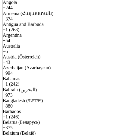
Angola
+244
Armenia (Հայաստան)
+374
Antigua and Barbuda
+1 (268)
Argentina
+54
Australia
+61
Austria (Österreich)
+43
Azerbaijan (Azərbaycan)
+994
Bahamas
+1 (242)
Bahrain (البحرين)
+973
Bangladesh (বাংলাদেশ)
+880
Barbados
+1 (246)
Belarus (Беларусь)
+375
Belgium (België)