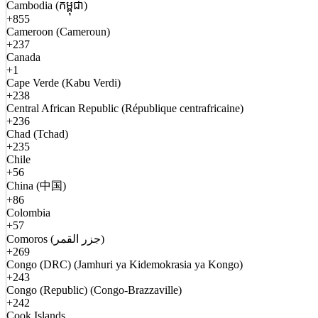
Cambodia (កម្ពុជា)
+855
Cameroon (Cameroun)
+237
Canada
+1
Cape Verde (Kabu Verdi)
+238
Central African Republic (République centrafricaine)
+236
Chad (Tchad)
+235
Chile
+56
China (中国)
+86
Colombia
+57
Comoros (جزر القمر)
+269
Congo (DRC) (Jamhuri ya Kidemokrasia ya Kongo)
+243
Congo (Republic) (Congo-Brazzaville)
+242
Cook Islands