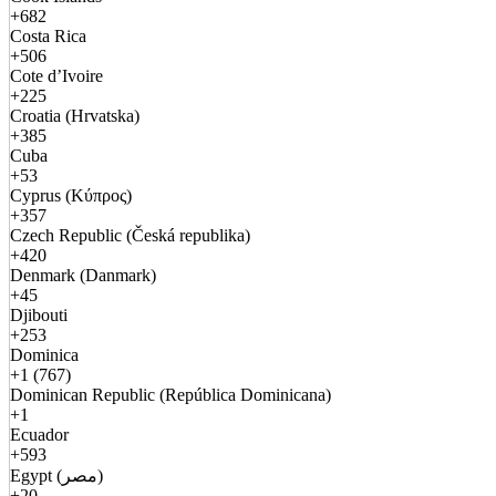
+682
Costa Rica
+506
Cote d’Ivoire
+225
Croatia (Hrvatska)
+385
Cuba
+53
Cyprus (Κύπρος)
+357
Czech Republic (Česká republika)
+420
Denmark (Danmark)
+45
Djibouti
+253
Dominica
+1 (767)
Dominican Republic (República Dominicana)
+1
Ecuador
+593
Egypt (مصر)
+20