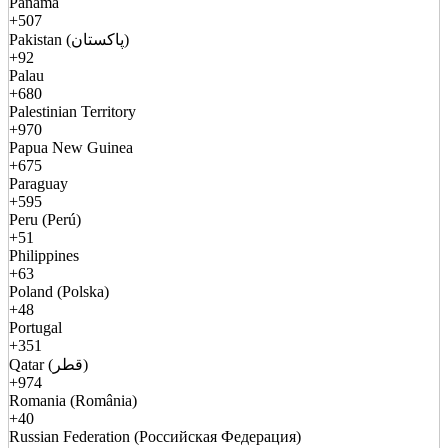
Panama
+507
Pakistan (پاکستان)
+92
Palau
+680
Palestinian Territory
+970
Papua New Guinea
+675
Paraguay
+595
Peru (Perú)
+51
Philippines
+63
Poland (Polska)
+48
Portugal
+351
Qatar (قطر)
+974
Romania (România)
+40
Russian Federation (Российская Федерация)