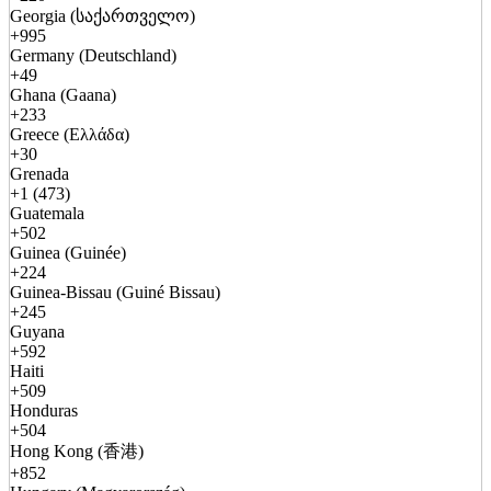
Georgia (საქართველო)
+995
Germany (Deutschland)
+49
Ghana (Gaana)
+233
Greece (Ελλάδα)
+30
Grenada
+1 (473)
Guatemala
+502
Guinea (Guinée)
+224
Guinea-Bissau (Guiné Bissau)
+245
Guyana
+592
Haiti
+509
Honduras
+504
Hong Kong (香港)
+852