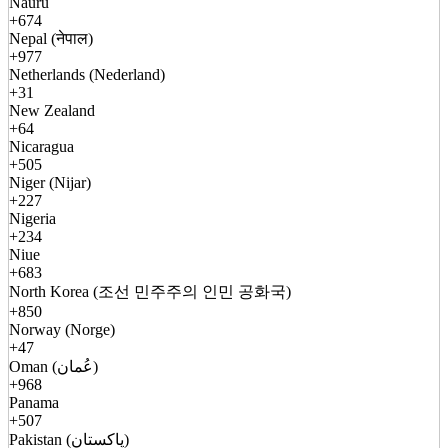
Nauru
+674
Nepal (नेपाल)
+977
Netherlands (Nederland)
+31
New Zealand
+64
Nicaragua
+505
Niger (Nijar)
+227
Nigeria
+234
Niue
+683
North Korea (조선 민주주의 인민 공화국)
+850
Norway (Norge)
+47
Oman (عُمان)
+968
Panama
+507
Pakistan (پاکستان)