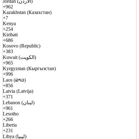
Jordan (الأردن)
+962
Kazakhstan (Казахстан)
+7
Kenya
+254
Kiribati
+686
Kosovo (Republic)
+383
Kuwait (الكويت)
+965
Kyrgyzstan (Кыргызстан)
+996
Laos (ລາວ)
+856
Latvia (Latvija)
+371
Lebanon (لبنان)
+961
Lesotho
+266
Liberia
+231
Libya (ليبيا)