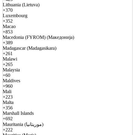
Lithuania (Lietuva)
+370
Luxembourg
+352
Macao
+853
Macedonia (FYROM) (Македонија)
+389
Madagascar (Madagasikara)
+261
Malawi
+265
Malaysia
+60
Maldives
+960
Mali
+223
Malta
+356
Marshall Islands
+692
Mauritania (موريتانيا)
+222