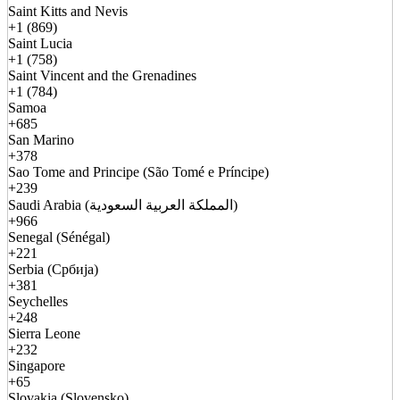
Saint Kitts and Nevis
+1 (869)
Saint Lucia
+1 (758)
Saint Vincent and the Grenadines
+1 (784)
Samoa
+685
San Marino
+378
Sao Tome and Principe (São Tomé e Príncipe)
+239
Saudi Arabia (المملكة العربية السعودية)
+966
Senegal (Sénégal)
+221
Serbia (Србија)
+381
Seychelles
+248
Sierra Leone
+232
Singapore
+65
Slovakia (Slovensko)