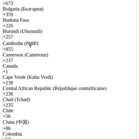
+673
Bulgaria (България)
+359
Burkina Faso
+226
Burundi (Uburundi)
+257
Cambodia (កម្ពុជា)
+855
Cameroon (Cameroun)
+237
Canada
+1
Cape Verde (Kabu Verdi)
+238
Central African Republic (République centrafricaine)
+236
Chad (Tchad)
+235
Chile
+56
China (中国)
+86
Colombia