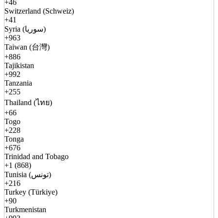
+46
Switzerland (Schweiz)
+41
Syria (سوريا)
+963
Taiwan (台灣)
+886
Tajikistan
+992
Tanzania
+255
Thailand (ไทย)
+66
Togo
+228
Tonga
+676
Trinidad and Tobago
+1 (868)
Tunisia (تونس)
+216
Turkey (Türkiye)
+90
Turkmenistan