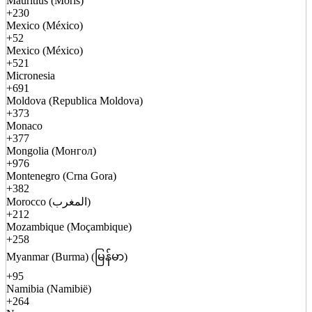
Mauritius (Moris)
+230
Mexico (México)
+52
Mexico (México)
+521
Micronesia
+691
Moldova (Republica Moldova)
+373
Monaco
+377
Mongolia (Монгол)
+976
Montenegro (Crna Gora)
+382
Morocco (المغرب)
+212
Mozambique (Moçambique)
+258
Myanmar (Burma) (မြန်မာ)
+95
Namibia (Namibië)
+264