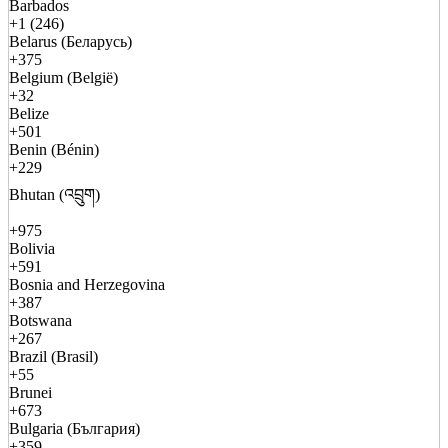
Barbados
+1 (246)
Belarus (Беларусь)
+375
Belgium (België)
+32
Belize
+501
Benin (Bénin)
+229
Bhutan (འབྲུག)
+975
Bolivia
+591
Bosnia and Herzegovina
+387
Botswana
+267
Brazil (Brasil)
+55
Brunei
+673
Bulgaria (България)
+359