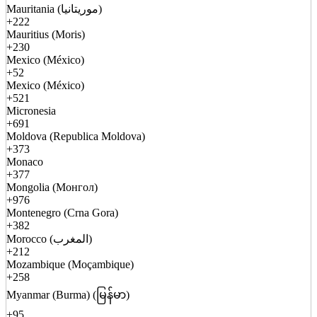
Mauritania (موريتانيا)
+222
Mauritius (Moris)
+230
Mexico (México)
+52
Mexico (México)
+521
Micronesia
+691
Moldova (Republica Moldova)
+373
Monaco
+377
Mongolia (Монгол)
+976
Montenegro (Crna Gora)
+382
Morocco (المغرب)
+212
Mozambique (Moçambique)
+258
Myanmar (Burma) (မြန်မာ)
+95