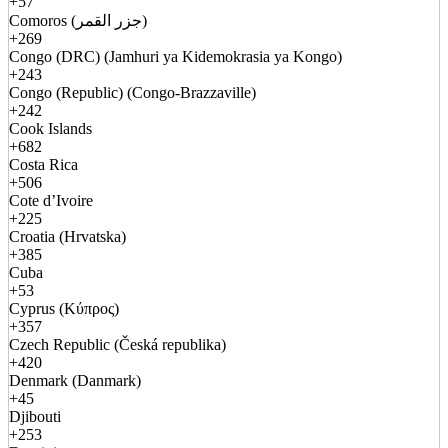
+57
Comoros (جزر القمر)
+269
Congo (DRC) (Jamhuri ya Kidemokrasia ya Kongo)
+243
Congo (Republic) (Congo-Brazzaville)
+242
Cook Islands
+682
Costa Rica
+506
Cote d’Ivoire
+225
Croatia (Hrvatska)
+385
Cuba
+53
Cyprus (Κύπρος)
+357
Czech Republic (Česká republika)
+420
Denmark (Danmark)
+45
Djibouti
+253