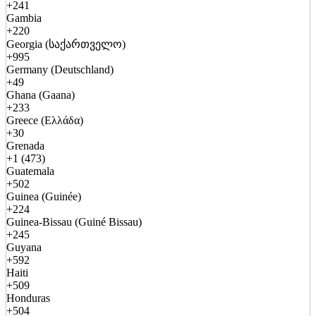
+241
Gambia
+220
Georgia (საქართველო)
+995
Germany (Deutschland)
+49
Ghana (Gaana)
+233
Greece (Ελλάδα)
+30
Grenada
+1 (473)
Guatemala
+502
Guinea (Guinée)
+224
Guinea-Bissau (Guiné Bissau)
+245
Guyana
+592
Haiti
+509
Honduras
+504