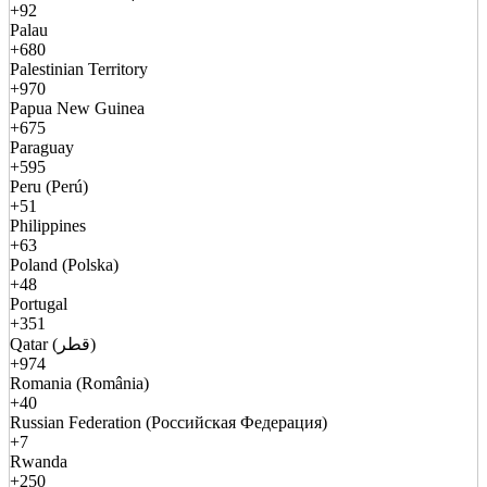
+92
Palau
+680
Palestinian Territory
+970
Papua New Guinea
+675
Paraguay
+595
Peru (Perú)
+51
Philippines
+63
Poland (Polska)
+48
Portugal
+351
Qatar (قطر)
+974
Romania (România)
+40
Russian Federation (Российская Федерация)
+7
Rwanda
+250