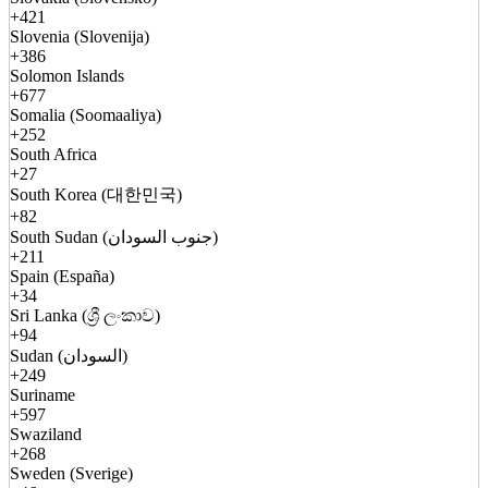
+421
Slovenia (Slovenija)
+386
Solomon Islands
+677
Somalia (Soomaaliya)
+252
South Africa
+27
South Korea (대한민국)
+82
South Sudan (جنوب السودان)
+211
Spain (España)
+34
Sri Lanka (ශ්‍රී ලංකාව)
+94
Sudan (السودان)
+249
Suriname
+597
Swaziland
+268
Sweden (Sverige)