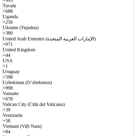
+993
Tuvalu
+688
Uganda
+256
Ukraine (Україна)
+380
United Arab Emirates (الإمارات العربية المتحدة)
+971
United Kingdom
+44
USA
+1
Uruguay
+598
Uzbekistan (Oʻzbekiston)
+998
Vanuatu
+678
Vatican City (Città del Vaticano)
+39
Venezuela
+58
Vietnam (Việt Nam)
+84