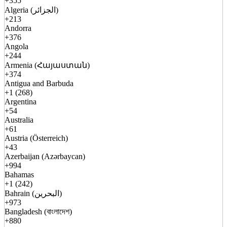
+355
Algeria (الجزائر)
+213
Andorra
+376
Angola
+244
Armenia (Հայաստան)
+374
Antigua and Barbuda
+1 (268)
Argentina
+54
Australia
+61
Austria (Österreich)
+43
Azerbaijan (Azərbaycan)
+994
Bahamas
+1 (242)
Bahrain (البحرين)
+973
Bangladesh (বাংলাদেশ)
+880