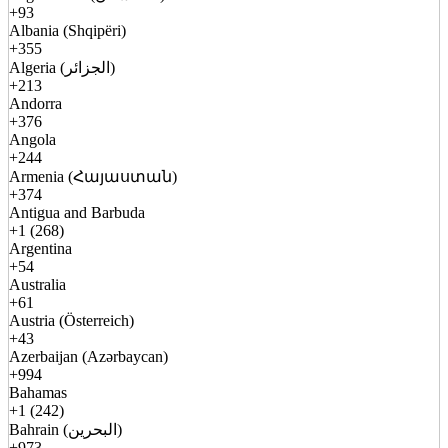
+93
Albania (Shqipëri)
+355
Algeria (الجزائر)
+213
Andorra
+376
Angola
+244
Armenia (Հայաստան)
+374
Antigua and Barbuda
+1 (268)
Argentina
+54
Australia
+61
Austria (Österreich)
+43
Azerbaijan (Azərbaycan)
+994
Bahamas
+1 (242)
Bahrain (البحرين)
+973