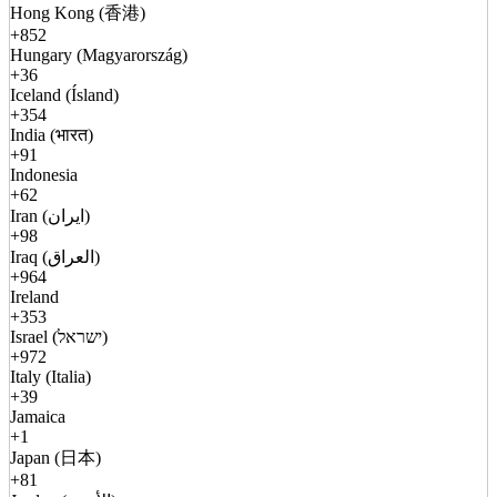
Hong Kong (香港)
+852
Hungary (Magyarország)
+36
Iceland (Ísland)
+354
India (भारत)
+91
Indonesia
+62
Iran (ایران)
+98
Iraq (العراق)
+964
Ireland
+353
Israel (ישראל)
+972
Italy (Italia)
+39
Jamaica
+1
Japan (日本)
+81