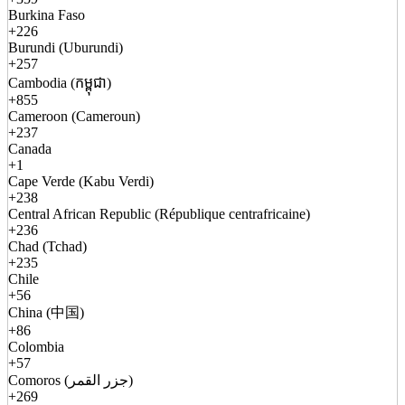
Burkina Faso
+226
Burundi (Uburundi)
+257
Cambodia (កម្ពុជា)
+855
Cameroon (Cameroun)
+237
Canada
+1
Cape Verde (Kabu Verdi)
+238
Central African Republic (République centrafricaine)
+236
Chad (Tchad)
+235
Chile
+56
China (中国)
+86
Colombia
+57
Comoros (جزر القمر)
+269