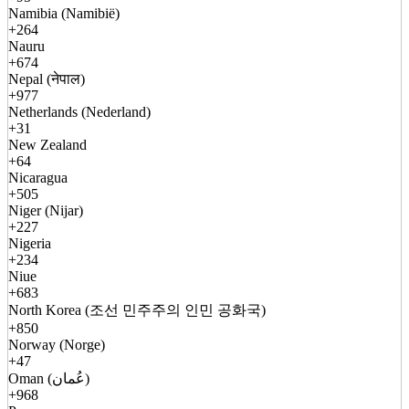
Namibia (Namibië)
+264
Nauru
+674
Nepal (नेपाल)
+977
Netherlands (Nederland)
+31
New Zealand
+64
Nicaragua
+505
Niger (Nijar)
+227
Nigeria
+234
Niue
+683
North Korea (조선 민주주의 인민 공화국)
+850
Norway (Norge)
+47
Oman (عُمان)
+968