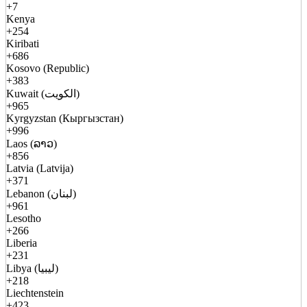
+7
Kenya
+254
Kiribati
+686
Kosovo (Republic)
+383
Kuwait (الكويت)
+965
Kyrgyzstan (Кыргызстан)
+996
Laos (ລາວ)
+856
Latvia (Latvija)
+371
Lebanon (لبنان)
+961
Lesotho
+266
Liberia
+231
Libya (ليبيا)
+218
Liechtenstein
+423