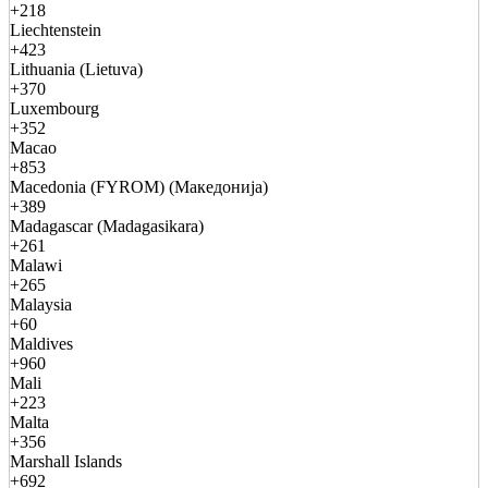
+218
Liechtenstein
+423
Lithuania (Lietuva)
+370
Luxembourg
+352
Macao
+853
Macedonia (FYROM) (Македонија)
+389
Madagascar (Madagasikara)
+261
Malawi
+265
Malaysia
+60
Maldives
+960
Mali
+223
Malta
+356
Marshall Islands
+692