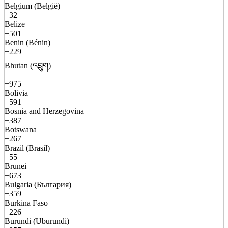
Belgium (België)
+32
Belize
+501
Benin (Bénin)
+229
Bhutan (འབྲུག)
+975
Bolivia
+591
Bosnia and Herzegovina
+387
Botswana
+267
Brazil (Brasil)
+55
Brunei
+673
Bulgaria (България)
+359
Burkina Faso
+226
Burundi (Uburundi)