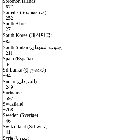
Solomon Islands
+677
Somalia (Soomaaliya)
+252
South Africa
+27
South Korea (대한민국)
+82
South Sudan (جنوب السودان)
+211
Spain (España)
+34
Sri Lanka (ශ්‍රී ලංකාව)
+94
Sudan (السودان)
+249
Suriname
+597
Swaziland
+268
Sweden (Sverige)
+46
Switzerland (Schweiz)
+41
Syria (سوريا)