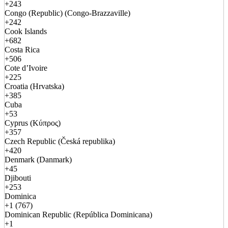
+243
Congo (Republic) (Congo-Brazzaville)
+242
Cook Islands
+682
Costa Rica
+506
Cote d’Ivoire
+225
Croatia (Hrvatska)
+385
Cuba
+53
Cyprus (Κύπρος)
+357
Czech Republic (Česká republika)
+420
Denmark (Danmark)
+45
Djibouti
+253
Dominica
+1 (767)
Dominican Republic (República Dominicana)
+1