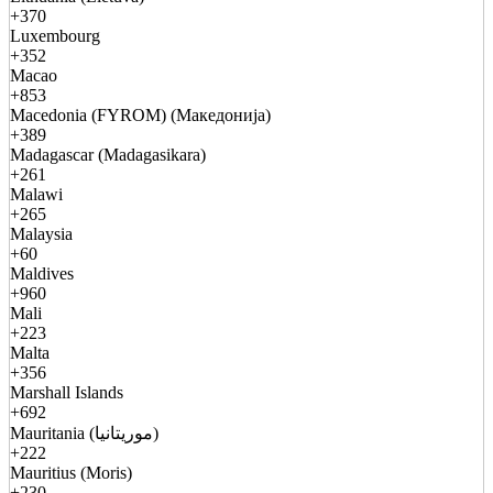
+370
Luxembourg
+352
Macao
+853
Macedonia (FYROM) (Македонија)
+389
Madagascar (Madagasikara)
+261
Malawi
+265
Malaysia
+60
Maldives
+960
Mali
+223
Malta
+356
Marshall Islands
+692
Mauritania (موريتانيا)
+222
Mauritius (Moris)
+230