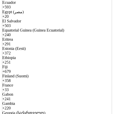
Ecuador
+593
Egypt (مصر)
+20
El Salvador
+503
Equatorial Guinea (Guinea Ecuatorial)
+240
Eritrea
+291
Estonia (Eesti)
+372
Ethiopia
+251
Fiji
+679
Finland (Suomi)
+358
France
+33
Gabon
+241
Gambia
+220
Georgia (საქართველო)