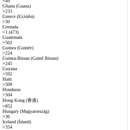
+49
Ghana (Gaana)
+233
Greece (Ελλάδα)
+30
Grenada
+1 (473)
Guatemala
+502
Guinea (Guinée)
+224
Guinea-Bissau (Guiné Bissau)
+245
Guyana
+592
Haiti
+509
Honduras
+504
Hong Kong (香港)
+852
Hungary (Magyarország)
+36
Iceland (Ísland)
+354