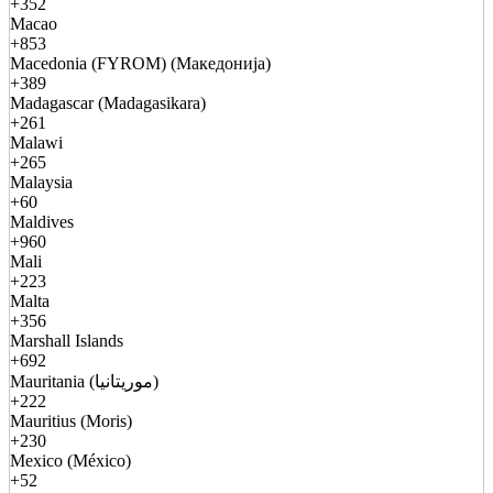
+352
Macao
+853
Macedonia (FYROM) (Македонија)
+389
Madagascar (Madagasikara)
+261
Malawi
+265
Malaysia
+60
Maldives
+960
Mali
+223
Malta
+356
Marshall Islands
+692
Mauritania (موريتانيا)
+222
Mauritius (Moris)
+230
Mexico (México)
+52