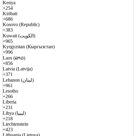
Kenya
+254
Kiribati
+686
Kosovo (Republic)
+383
Kuwait (الكويت)
+965
Kyrgyzstan (Кыргызстан)
+996
Laos (ລາວ)
+856
Latvia (Latvija)
+371
Lebanon (لبنان)
+961
Lesotho
+266
Liberia
+231
Libya (ليبيا)
+218
Liechtenstein
+423
Lithuania (Lietuva)