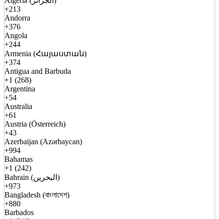
Algeria (الجزائر)
+213
Andorra
+376
Angola
+244
Armenia (Հայաստան)
+374
Antigua and Barbuda
+1 (268)
Argentina
+54
Australia
+61
Austria (Österreich)
+43
Azerbaijan (Azərbaycan)
+994
Bahamas
+1 (242)
Bahrain (البحرين)
+973
Bangladesh (বাংলাদেশ)
+880
Barbados