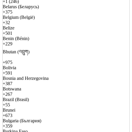
+1 (246)
Belarus (Беларусь)
+375
Belgium (België)
+32
Belize
+501
Benin (Bénin)
+229
Bhutan (འབྲུག)
+975
Bolivia
+591
Bosnia and Herzegovina
+387
Botswana
+267
Brazil (Brasil)
+55
Brunei
+673
Bulgaria (България)
+359
Burkina Faso