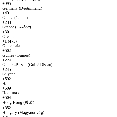
+995
Germany (Deutschland)
+49
Ghana (Gaana)
+233
Greece (Ελλάδα)
+30
Grenada
+1 (473)
Guatemala
+502
Guinea (Guinée)
+224
Guinea-Bissau (Guiné Bissau)
+245
Guyana
+592
Haiti
+509
Honduras
+504
Hong Kong (香港)
+852
Hungary (Magyarország)