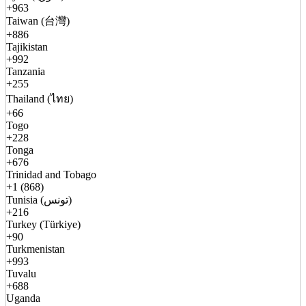
+963
Taiwan (台灣)
+886
Tajikistan
+992
Tanzania
+255
Thailand (ไทย)
+66
Togo
+228
Tonga
+676
Trinidad and Tobago
+1 (868)
Tunisia (تونس)
+216
Turkey (Türkiye)
+90
Turkmenistan
+993
Tuvalu
+688
Uganda