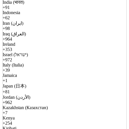
India (भारत)
+91
Indonesia
+62
Iran (ایران)
+98
Iraq (العراق)
+964
Ireland
+353
Israel (ישראל)
+972
Italy (Italia)
+39
Jamaica
+1
Japan (日本)
+81
Jordan (الأردن)
+962
Kazakhstan (Казахстан)
+7
Kenya
+254
Kiribati