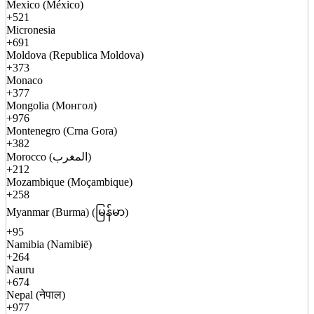
Mexico (México)
+521
Micronesia
+691
Moldova (Republica Moldova)
+373
Monaco
+377
Mongolia (Монгол)
+976
Montenegro (Crna Gora)
+382
Morocco (المغرب)
+212
Mozambique (Moçambique)
+258
Myanmar (Burma) (မြန်မာ)
+95
Namibia (Namibië)
+264
Nauru
+674
Nepal (नेपाल)
+977