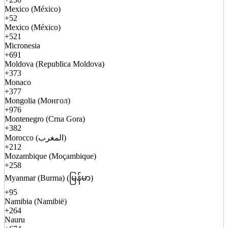
Mexico (México)
+52
Mexico (México)
+521
Micronesia
+691
Moldova (Republica Moldova)
+373
Monaco
+377
Mongolia (Монгол)
+976
Montenegro (Crna Gora)
+382
Morocco (المغرب)
+212
Mozambique (Moçambique)
+258
Myanmar (Burma) (မြန်မာ)
+95
Namibia (Namibië)
+264
Nauru