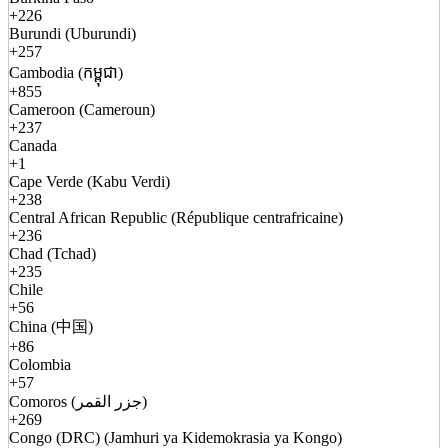
+226
Burundi (Uburundi)
+257
Cambodia (កម្ពុជា)
+855
Cameroon (Cameroun)
+237
Canada
+1
Cape Verde (Kabu Verdi)
+238
Central African Republic (République centrafricaine)
+236
Chad (Tchad)
+235
Chile
+56
China (中国)
+86
Colombia
+57
Comoros (جزر القمر)
+269
Congo (DRC) (Jamhuri ya Kidemokrasia ya Kongo)