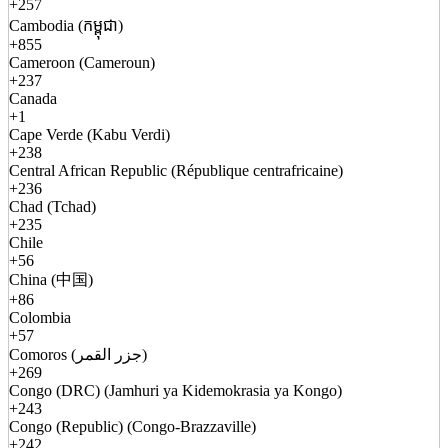
+257
Cambodia (កម្ពុជា)
+855
Cameroon (Cameroun)
+237
Canada
+1
Cape Verde (Kabu Verdi)
+238
Central African Republic (République centrafricaine)
+236
Chad (Tchad)
+235
Chile
+56
China (中国)
+86
Colombia
+57
Comoros (جزر القمر)
+269
Congo (DRC) (Jamhuri ya Kidemokrasia ya Kongo)
+243
Congo (Republic) (Congo-Brazzaville)
+242