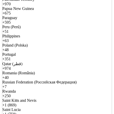
+970
Papua New Guinea
+675
Paraguay
+595
Peru (Perú)
+51
Philippines
+63
Poland (Polska)
+48
Portugal
+351
Qatar (قطر)
+974
Romania (România)
+40
Russian Federation (Российская Федерация)
+7
Rwanda
+250
Saint Kitts and Nevis
+1 (869)
Saint Lucia