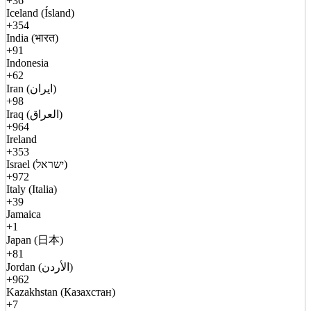
+36
Iceland (Ísland)
+354
India (भारत)
+91
Indonesia
+62
Iran (ایران)
+98
Iraq (العراق)
+964
Ireland
+353
Israel (ישראל)
+972
Italy (Italia)
+39
Jamaica
+1
Japan (日本)
+81
Jordan (الأردن)
+962
Kazakhstan (Казахстан)
+7