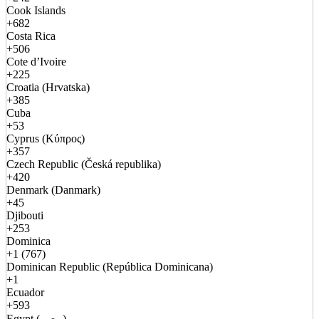
Cook Islands
+682
Costa Rica
+506
Cote d’Ivoire
+225
Croatia (Hrvatska)
+385
Cuba
+53
Cyprus (Κύπρος)
+357
Czech Republic (Česká republika)
+420
Denmark (Danmark)
+45
Djibouti
+253
Dominica
+1 (767)
Dominican Republic (República Dominicana)
+1
Ecuador
+593
Egypt (مصر)