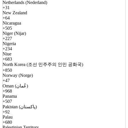
Netherlands (Nederland)
+31
New Zealand
+64
Nicaragua
+505
Niger (Nijar)
+227
Nigeria
+234
Niue
+683
North Korea (조선 민주주의 인민 공화국)
+850
Norway (Norge)
+47
Oman (عُمان)
+968
Panama
+507
Pakistan (پاکستان)
+92
Palau
+680
Palestinian Territory