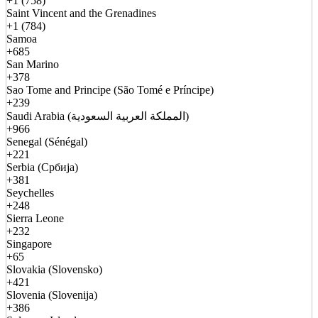
+1 (758)
Saint Vincent and the Grenadines
+1 (784)
Samoa
+685
San Marino
+378
Sao Tome and Principe (São Tomé e Príncipe)
+239
Saudi Arabia (المملكة العربية السعودية)
+966
Senegal (Sénégal)
+221
Serbia (Србија)
+381
Seychelles
+248
Sierra Leone
+232
Singapore
+65
Slovakia (Slovensko)
+421
Slovenia (Slovenija)
+386