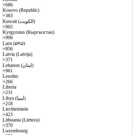
+686
Kosovo (Republic)
+383
Kuwait (الكويت)
+965
Kyrgyzstan (Кыргызстан)
+996
Laos (ລາວ)
+856
Latvia (Latvija)
+371
Lebanon (لبنان)
+961
Lesotho
+266
Liberia
+231
Libya (ليبيا)
+218
Liechtenstein
+423
Lithuania (Lietuva)
+370
Luxembourg