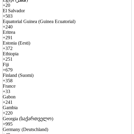
+20
El Salvador
+503
Equatorial Guinea (Guinea Ecuatorial)
+240
Eritrea
+291
Estonia (Eesti)
+372
Ethiopia
+251
Fiji
+679
Finland (Suomi)
+358
France
+33
Gabon
+241
Gambia
+220
Georgia (საქართველო)
+995
Germany (Deutschland)