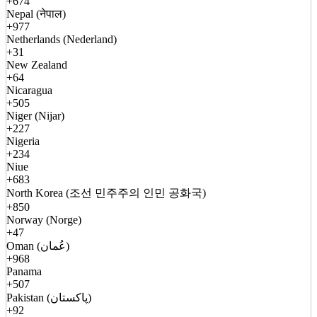
+674
Nepal (नेपाल)
+977
Netherlands (Nederland)
+31
New Zealand
+64
Nicaragua
+505
Niger (Nijar)
+227
Nigeria
+234
Niue
+683
North Korea (조선 민주주의 인민 공화국)
+850
Norway (Norge)
+47
Oman (عُمان)
+968
Panama
+507
Pakistan (پاکستان)
+92