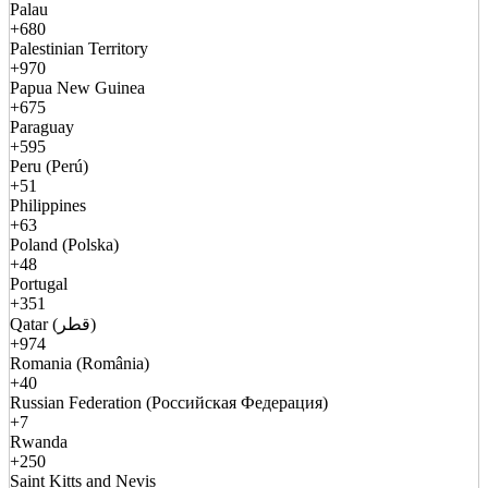
Palau
+680
Palestinian Territory
+970
Papua New Guinea
+675
Paraguay
+595
Peru (Perú)
+51
Philippines
+63
Poland (Polska)
+48
Portugal
+351
Qatar (قطر)
+974
Romania (România)
+40
Russian Federation (Российская Федерация)
+7
Rwanda
+250
Saint Kitts and Nevis