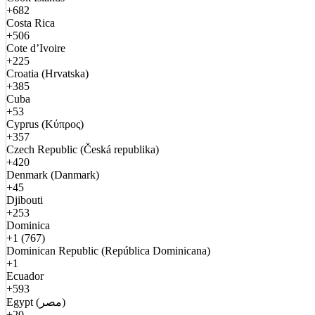
+682
Costa Rica
+506
Cote d’Ivoire
+225
Croatia (Hrvatska)
+385
Cuba
+53
Cyprus (Κύπρος)
+357
Czech Republic (Česká republika)
+420
Denmark (Danmark)
+45
Djibouti
+253
Dominica
+1 (767)
Dominican Republic (República Dominicana)
+1
Ecuador
+593
Egypt (مصر)
+20