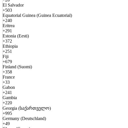
El Salvador
+503
Equatorial Guinea (Guinea Ecuatorial)
+240
Eritrea
+291
Estonia (Eesti)
+372
Ethiopia
+251
Fiji
+679
Finland (Suomi)
+358
France
+33
Gabon
+241
Gambia
+220
Georgia (საქართველო)
+995
Germany (Deutschland)
+49