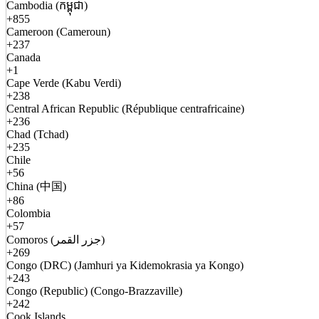
Cambodia (កម្ពុជា)
+855
Cameroon (Cameroun)
+237
Canada
+1
Cape Verde (Kabu Verdi)
+238
Central African Republic (République centrafricaine)
+236
Chad (Tchad)
+235
Chile
+56
China (中国)
+86
Colombia
+57
Comoros (جزر القمر)
+269
Congo (DRC) (Jamhuri ya Kidemokrasia ya Kongo)
+243
Congo (Republic) (Congo-Brazzaville)
+242
Cook Islands