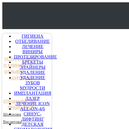
ГИГИЕНА
ОТБЕЛИВАНИЕ
ЛЕЧЕНИЕ
ВИНИРЫ
ПРОТЕЗИРОВАНИЕ
УСЛУГИ И ЦЕНЫ
БРЕКЕТЫ
О КЛИНИКЕ
ЭЛАЙНЕРЫ
ОТЗЫВЫ
УДАЛЕНИЕ
УДАЛЕНИЕ
КОНТАКТЫ
ЗУБОВ
МУДРОСТИ
ИМПЛАНТАЦИЯ
ЛАЗЕР
СПЕЦИАЛИСТЫ
ЛЕЧЕНИЕ ICON
ПРАЙС-ЛИСТ
ALL-ON-4/6
СИНУС-
Шолохова
ЛИФТИНГ
Висаитова
ДЕТСКАЯ