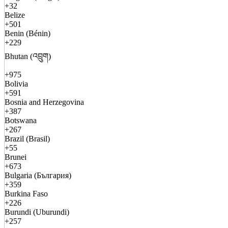
+32
Belize
+501
Benin (Bénin)
+229
Bhutan (འབྲུག)
+975
Bolivia
+591
Bosnia and Herzegovina
+387
Botswana
+267
Brazil (Brasil)
+55
Brunei
+673
Bulgaria (България)
+359
Burkina Faso
+226
Burundi (Uburundi)
+257