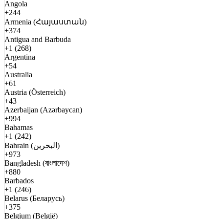
Angola
+244
Armenia (Հայաստան)
+374
Antigua and Barbuda
+1 (268)
Argentina
+54
Australia
+61
Austria (Österreich)
+43
Azerbaijan (Azərbaycan)
+994
Bahamas
+1 (242)
Bahrain (البحرين)
+973
Bangladesh (বাংলাদেশ)
+880
Barbados
+1 (246)
Belarus (Беларусь)
+375
Belgium (België)