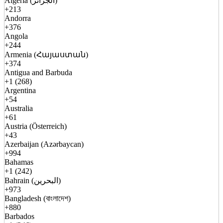
Algeria (الجزائر)
+213
Andorra
+376
Angola
+244
Armenia (Հայաստան)
+374
Antigua and Barbuda
+1 (268)
Argentina
+54
Australia
+61
Austria (Österreich)
+43
Azerbaijan (Azərbaycan)
+994
Bahamas
+1 (242)
Bahrain (البحرين)
+973
Bangladesh (বাংলাদেশ)
+880
Barbados