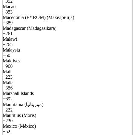
+352
Macao
+853
Macedonia (FYROM) (Македонија)
+389
Madagascar (Madagasikara)
+261
Malawi
+265
Malaysia
+60
Maldives
+960
Mali
+223
Malta
+356
Marshall Islands
+692
Mauritania (موريتانيا)
+222
Mauritius (Moris)
+230
Mexico (México)
+52