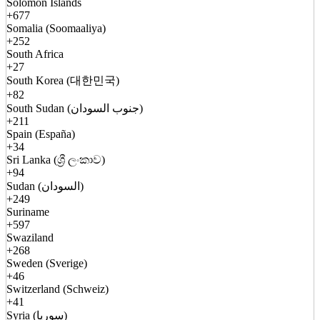
Solomon Islands
+677
Somalia (Soomaaliya)
+252
South Africa
+27
South Korea (대한민국)
+82
South Sudan (جنوب السودان)
+211
Spain (España)
+34
Sri Lanka (ශ්‍රී ලංකාව)
+94
Sudan (السودان)
+249
Suriname
+597
Swaziland
+268
Sweden (Sverige)
+46
Switzerland (Schweiz)
+41
Syria (سوريا)