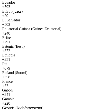
Ecuador
+593
Egypt (مصر)
+20
El Salvador
+503
Equatorial Guinea (Guinea Ecuatorial)
+240
Eritrea
+291
Estonia (Eesti)
+372
Ethiopia
+251
Fiji
+679
Finland (Suomi)
+358
France
+33
Gabon
+241
Gambia
+220
Georgia (საქართველო)