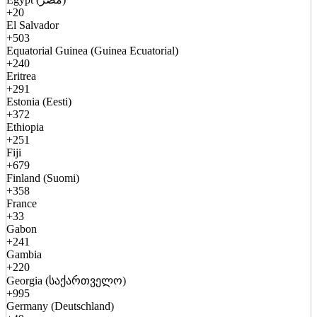
+20
El Salvador
+503
Equatorial Guinea (Guinea Ecuatorial)
+240
Eritrea
+291
Estonia (Eesti)
+372
Ethiopia
+251
Fiji
+679
Finland (Suomi)
+358
France
+33
Gabon
+241
Gambia
+220
Georgia (საქართველო)
+995
Germany (Deutschland)