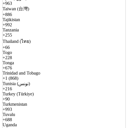
+963
Taiwan (台灣)
+886
Tajikistan
+992
Tanzania
+255
Thailand (ไทย)
+66
Togo
+228
Tonga
+676
Trinidad and Tobago
+1 (868)
Tunisia (تونس)
+216
Turkey (Türkiye)
+90
Turkmenistan
+993
Tuvalu
+688
Uganda