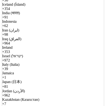
+36
Iceland (Ísland)
+354
India (भारत)
+91
Indonesia
+62
Iran (ایران)
+98
Iraq (العراق)
+964
Ireland
+353
Israel (ישראל)
+972
Italy (Italia)
+39
Jamaica
+1
Japan (日本)
+81
Jordan (الأردن)
+962
Kazakhstan (Казахстан)
+7