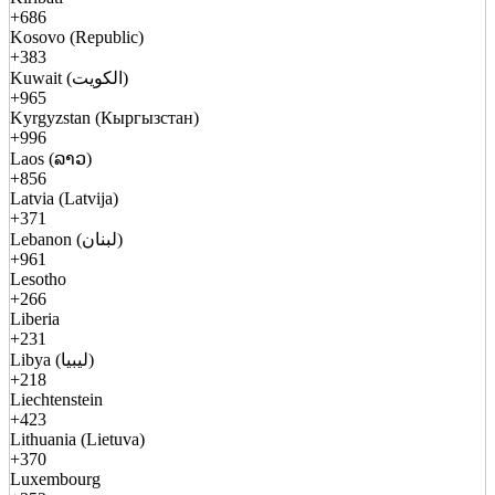
+686
Kosovo (Republic)
+383
Kuwait (الكويت)
+965
Kyrgyzstan (Кыргызстан)
+996
Laos (ລາວ)
+856
Latvia (Latvija)
+371
Lebanon (لبنان)
+961
Lesotho
+266
Liberia
+231
Libya (ليبيا)
+218
Liechtenstein
+423
Lithuania (Lietuva)
+370
Luxembourg