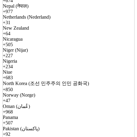
+674
Nepal (नेपाल)
+977
Netherlands (Nederland)
+31
New Zealand
+64
Nicaragua
+505
Niger (Nijar)
+227
Nigeria
+234
Niue
+683
North Korea (조선 민주주의 인민 공화국)
+850
Norway (Norge)
+47
Oman (عُمان)
+968
Panama
+507
Pakistan (پاکستان)
+92