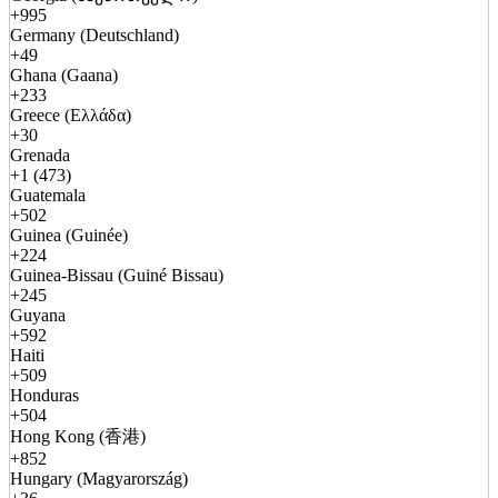
+995
Germany (Deutschland)
+49
Ghana (Gaana)
+233
Greece (Ελλάδα)
+30
Grenada
+1 (473)
Guatemala
+502
Guinea (Guinée)
+224
Guinea-Bissau (Guiné Bissau)
+245
Guyana
+592
Haiti
+509
Honduras
+504
Hong Kong (香港)
+852
Hungary (Magyarország)