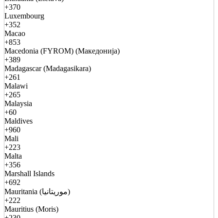
+370
Luxembourg
+352
Macao
+853
Macedonia (FYROM) (Македонија)
+389
Madagascar (Madagasikara)
+261
Malawi
+265
Malaysia
+60
Maldives
+960
Mali
+223
Malta
+356
Marshall Islands
+692
Mauritania (موريتانيا)
+222
Mauritius (Moris)
+230