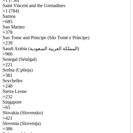
+1 (758)
Saint Vincent and the Grenadines
+1 (784)
Samoa
+685
San Marino
+378
Sao Tome and Principe (São Tomé e Príncipe)
+239
Saudi Arabia (المملكة العربية السعودية)
+966
Senegal (Sénégal)
+221
Serbia (Србија)
+381
Seychelles
+248
Sierra Leone
+232
Singapore
+65
Slovakia (Slovensko)
+421
Slovenia (Slovenija)
+386