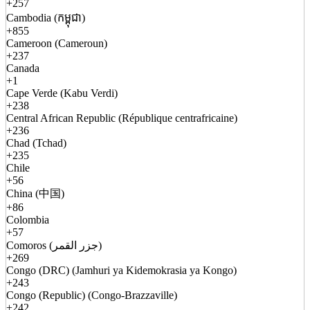
+257
Cambodia (កម្ពុជា)
+855
Cameroon (Cameroun)
+237
Canada
+1
Cape Verde (Kabu Verdi)
+238
Central African Republic (République centrafricaine)
+236
Chad (Tchad)
+235
Chile
+56
China (中国)
+86
Colombia
+57
Comoros (جزر القمر)
+269
Congo (DRC) (Jamhuri ya Kidemokrasia ya Kongo)
+243
Congo (Republic) (Congo-Brazzaville)
+242