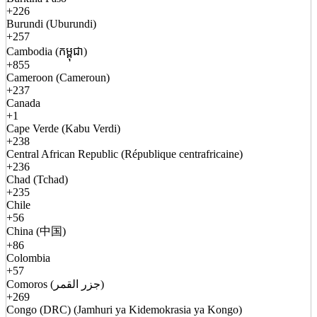
+226
Burundi (Uburundi)
+257
Cambodia (កម្ពុជា)
+855
Cameroon (Cameroun)
+237
Canada
+1
Cape Verde (Kabu Verdi)
+238
Central African Republic (République centrafricaine)
+236
Chad (Tchad)
+235
Chile
+56
China (中国)
+86
Colombia
+57
Comoros (جزر القمر)
+269
Congo (DRC) (Jamhuri ya Kidemokrasia ya Kongo)