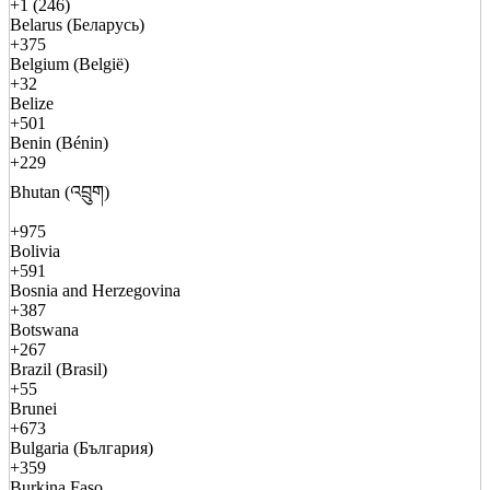
+1 (246)
Belarus (Беларусь)
+375
Belgium (België)
+32
Belize
+501
Benin (Bénin)
+229
Bhutan (འབྲུག)
+975
Bolivia
+591
Bosnia and Herzegovina
+387
Botswana
+267
Brazil (Brasil)
+55
Brunei
+673
Bulgaria (България)
+359
Burkina Faso