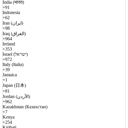
India (भारत)
+91
Indonesia
+62
Iran (ایران)
+98
Iraq (العراق)
+964
Ireland
+353
Israel (ישראל)
+972
Italy (Italia)
+39
Jamaica
+1
Japan (日本)
+81
Jordan (الأردن)
+962
Kazakhstan (Казахстан)
+7
Kenya
+254
Kiribati