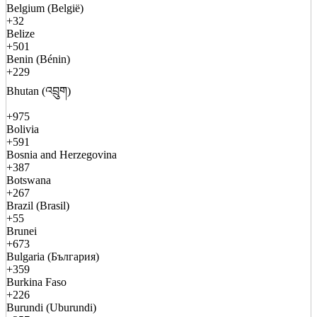
Belgium (België)
+32
Belize
+501
Benin (Bénin)
+229
Bhutan (འབྲུག)
+975
Bolivia
+591
Bosnia and Herzegovina
+387
Botswana
+267
Brazil (Brasil)
+55
Brunei
+673
Bulgaria (България)
+359
Burkina Faso
+226
Burundi (Uburundi)