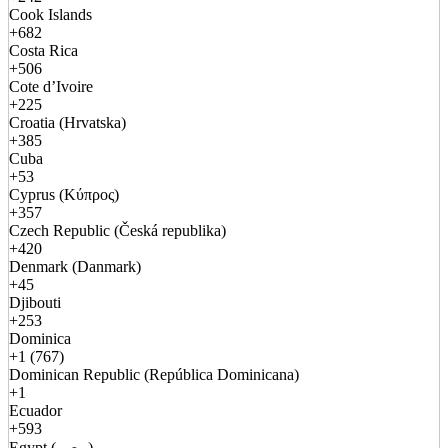
Cook Islands
+682
Costa Rica
+506
Cote d’Ivoire
+225
Croatia (Hrvatska)
+385
Cuba
+53
Cyprus (Κύπρος)
+357
Czech Republic (Česká republika)
+420
Denmark (Danmark)
+45
Djibouti
+253
Dominica
+1 (767)
Dominican Republic (República Dominicana)
+1
Ecuador
+593
Egypt (مصر)