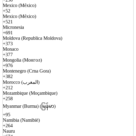
Mexico (México)
+52
Mexico (México)
+521
Micronesia
+691
Moldova (Republica Moldova)
+373
Monaco
+377
Mongolia (Монгол)
+976
Montenegro (Crna Gora)
+382
Morocco (المغرب)
+212
Mozambique (Moçambique)
+258
Myanmar (Burma) (မြန်မာ)
+95
Namibia (Namibië)
+264
Nauru