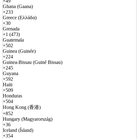
+49
Ghana (Gaana)
+233
Greece (Ελλάδα)
+30
Grenada
+1 (473)
Guatemala
+502
Guinea (Guinée)
+224
Guinea-Bissau (Guiné Bissau)
+245
Guyana
+592
Haiti
+509
Honduras
+504
Hong Kong (香港)
+852
Hungary (Magyarország)
+36
Iceland (Ísland)
+354