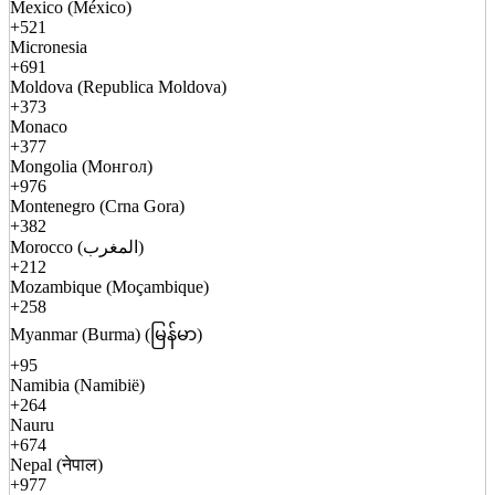
Mexico (México)
+521
Micronesia
+691
Moldova (Republica Moldova)
+373
Monaco
+377
Mongolia (Монгол)
+976
Montenegro (Crna Gora)
+382
Morocco (المغرب)
+212
Mozambique (Moçambique)
+258
Myanmar (Burma) (မြန်မာ)
+95
Namibia (Namibië)
+264
Nauru
+674
Nepal (नेपाल)
+977