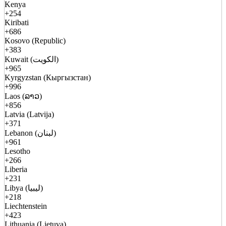
Kenya
+254
Kiribati
+686
Kosovo (Republic)
+383
Kuwait (الكويت)
+965
Kyrgyzstan (Кыргызстан)
+996
Laos (ລາວ)
+856
Latvia (Latvija)
+371
Lebanon (لبنان)
+961
Lesotho
+266
Liberia
+231
Libya (ليبيا)
+218
Liechtenstein
+423
Lithuania (Lietuva)