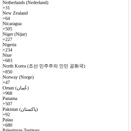
Netherlands (Nederland)
+31
New Zealand
+64
Nicaragua
+505
Niger (Nijar)
+227
Nigeria
+234
Niue
+683
North Korea (조선 민주주의 인민 공화국)
+850
Norway (Norge)
+47
Oman (عُمان)
+968
Panama
+507
Pakistan (پاکستان)
+92
Palau
+680
Palestinian Territory