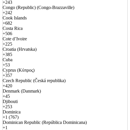
+243
Congo (Republic) (Congo-Brazzaville)
+242
Cook Islands
+682
Costa Rica
+506
Cote d’Ivoire
+225
Croatia (Hrvatska)
+385
Cuba
+53
Cyprus (Κύπρος)
+357
Czech Republic (Česká republika)
+420
Denmark (Danmark)
+45
Djibouti
+253
Dominica
+1 (767)
Dominican Republic (República Dominicana)
+1