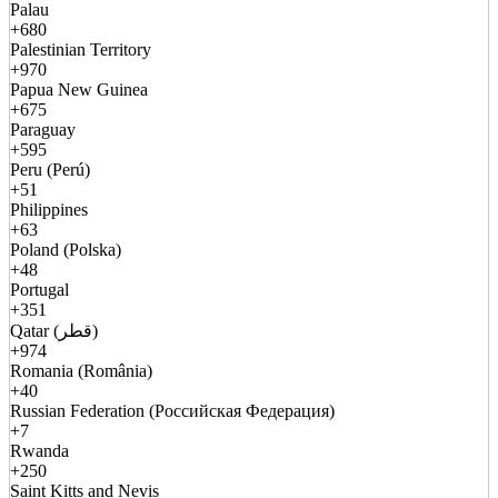
Palau
+680
Palestinian Territory
+970
Papua New Guinea
+675
Paraguay
+595
Peru (Perú)
+51
Philippines
+63
Poland (Polska)
+48
Portugal
+351
Qatar (قطر)
+974
Romania (România)
+40
Russian Federation (Российская Федерация)
+7
Rwanda
+250
Saint Kitts and Nevis