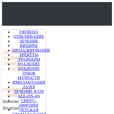
ГИГИЕНА
ОТБЕЛИВАНИЕ
ЛЕЧЕНИЕ
ВИНИРЫ
ПРОТЕЗИРОВАНИЕ
УСЛУГИ И ЦЕНЫ
БРЕКЕТЫ
О КЛИНИКЕ
ЭЛАЙНЕРЫ
ОТЗЫВЫ
УДАЛЕНИЕ
УДАЛЕНИЕ
КОНТАКТЫ
ЗУБОВ
МУДРОСТИ
ИМПЛАНТАЦИЯ
ЛАЗЕР
СПЕЦИАЛИСТЫ
ЛЕЧЕНИЕ ICON
ПРАЙС-ЛИСТ
ALL-ON-4/6
СИНУС-
Шолохова
ЛИФТИНГ
Висаитова
ДЕТСКАЯ