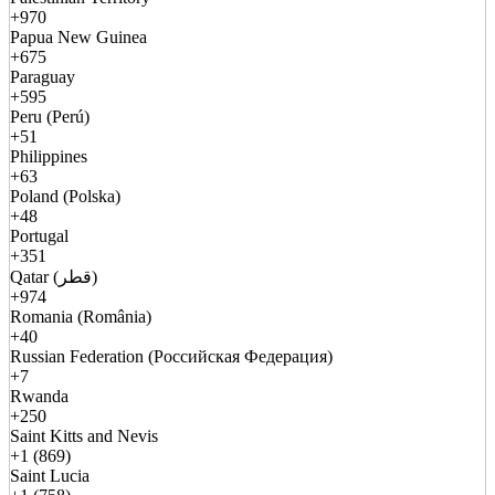
+970
Papua New Guinea
+675
Paraguay
+595
Peru (Perú)
+51
Philippines
+63
Poland (Polska)
+48
Portugal
+351
Qatar (قطر)
+974
Romania (România)
+40
Russian Federation (Российская Федерация)
+7
Rwanda
+250
Saint Kitts and Nevis
+1 (869)
Saint Lucia