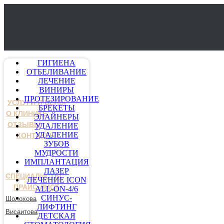
ГИГИЕНА
ОТБЕЛИВАНИЕ
ЛЕЧЕНИЕ
ВИНИРЫ
ПРОТЕЗИРОВАНИЕ
УСЛУГИ И ЦЕНЫ
БРЕКЕТЫ
О КЛИНИКЕ
ЭЛАЙНЕРЫ
ОТЗЫВЫ
УДАЛЕНИЕ
УДАЛЕНИЕ
КОНТАКТЫ
ЗУБОВ
МУДРОСТИ
ИМПЛАНТАЦИЯ
ЛАЗЕР
СПЕЦИАЛИСТЫ
ЛЕЧЕНИЕ ICON
ПРАЙС-ЛИСТ
ALL-ON-4/6
СИНУС-
Шолохова
ЛИФТИНГ
Висаитова
ДЕТСКАЯ