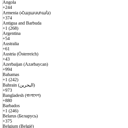
Angola
+244
Armenia (Հայաստան)
+374
Antigua and Barbuda
+1 (268)
Argentina
+54
Australia
+61
Austria (Österreich)
+43
Azerbaijan (Azərbaycan)
+994
Bahamas
+1 (242)
Bahrain (البحرين)
+973
Bangladesh (বাংলাদেশ)
+880
Barbados
+1 (246)
Belarus (Беларусь)
+375
Belgium (België)