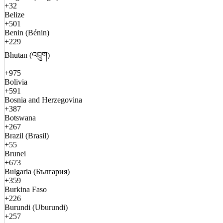
+32
Belize
+501
Benin (Bénin)
+229
Bhutan (འབྲུག)
+975
Bolivia
+591
Bosnia and Herzegovina
+387
Botswana
+267
Brazil (Brasil)
+55
Brunei
+673
Bulgaria (България)
+359
Burkina Faso
+226
Burundi (Uburundi)
+257