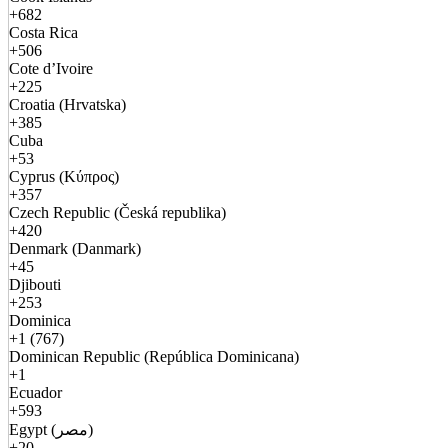
+682
Costa Rica
+506
Cote d’Ivoire
+225
Croatia (Hrvatska)
+385
Cuba
+53
Cyprus (Κύπρος)
+357
Czech Republic (Česká republika)
+420
Denmark (Danmark)
+45
Djibouti
+253
Dominica
+1 (767)
Dominican Republic (República Dominicana)
+1
Ecuador
+593
Egypt (مصر)
+20