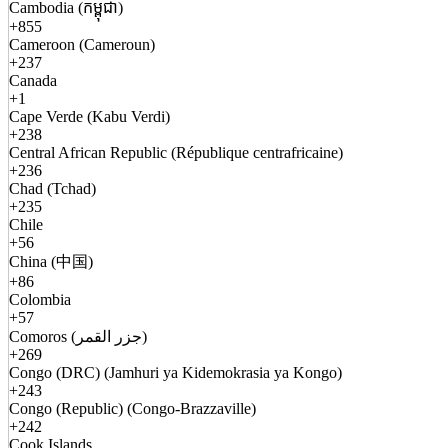
Cambodia (កម្ពុជា)
+855
Cameroon (Cameroun)
+237
Canada
+1
Cape Verde (Kabu Verdi)
+238
Central African Republic (République centrafricaine)
+236
Chad (Tchad)
+235
Chile
+56
China (中国)
+86
Colombia
+57
Comoros (جزر القمر)
+269
Congo (DRC) (Jamhuri ya Kidemokrasia ya Kongo)
+243
Congo (Republic) (Congo-Brazzaville)
+242
Cook Islands