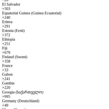
El Salvador
+503
Equatorial Guinea (Guinea Ecuatorial)
+240
Eritrea
+291
Estonia (Eesti)
+372
Ethiopia
+251
Fiji
+679
Finland (Suomi)
+358
France
+33
Gabon
+241
Gambia
+220
Georgia (საქართველო)
+995
Germany (Deutschland)
+49