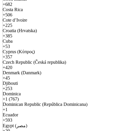
+682
Costa Rica
+506
Cote d’Ivoire
+225
Croatia (Hrvatska)
+385
Cuba
+53
Cyprus (Κύπρος)
+357
Czech Republic (Česká republika)
+420
Denmark (Danmark)
+45
Djibouti
+253
Dominica
+1 (767)
Dominican Republic (República Dominicana)
+1
Ecuador
+593
Egypt (مصر)
+20