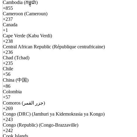
Cambodia (កម្ពុជា)
+855
Cameroon (Cameroun)
+237
Canada
+1
Cape Verde (Kabu Verdi)
+238
Central African Republic (République centrafricaine)
+236
Chad (Tchad)
+235
Chile
+56
China (中国)
+86
Colombia
+57
Comoros (جزر القمر)
+269
Congo (DRC) (Jamhuri ya Kidemokrasia ya Kongo)
+243
Congo (Republic) (Congo-Brazzaville)
+242
Cook Islands