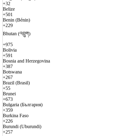
+32
Belize
+501
Benin (Bénin)
+229
Bhutan (འབྲུག)
+975
Bolivia
+591
Bosnia and Herzegovina
+387
Botswana
+267
Brazil (Brasil)
+55
Brunei
+673
Bulgaria (България)
+359
Burkina Faso
+226
Burundi (Uburundi)
+257