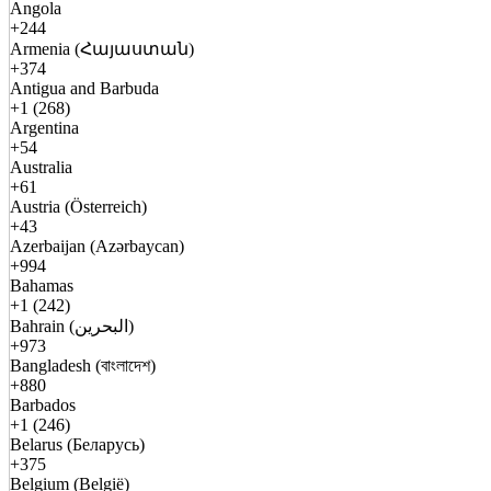
Angola
+244
Armenia (Հայաստան)
+374
Antigua and Barbuda
+1 (268)
Argentina
+54
Australia
+61
Austria (Österreich)
+43
Azerbaijan (Azərbaycan)
+994
Bahamas
+1 (242)
Bahrain (البحرين)
+973
Bangladesh (বাংলাদেশ)
+880
Barbados
+1 (246)
Belarus (Беларусь)
+375
Belgium (België)