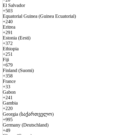
El Salvador
+503
Equatorial Guinea (Guinea Ecuatorial)
+240
Eritrea
+291
Estonia (Eesti)
+372
Ethiopia
+251
Fiji
+679
Finland (Suomi)
+358
France
+33
Gabon
+241
Gambia
+220
Georgia (საქართველო)
+995
Germany (Deutschland)
+49