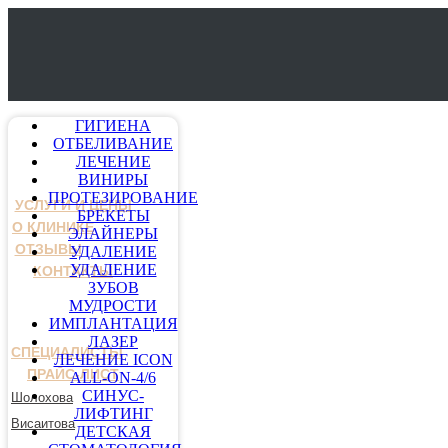
ГИГИЕНА
ОТБЕЛИВАНИЕ
ЛЕЧЕНИЕ
ВИНИРЫ
ПРОТЕЗИРОВАНИЕ
УСЛУГИ И ЦЕНЫ
БРЕКЕТЫ
О КЛИНИКЕ
ЭЛАЙНЕРЫ
ОТЗЫВЫ
УДАЛЕНИЕ
УДАЛЕНИЕ
КОНТАКТЫ
ЗУБОВ
МУДРОСТИ
ИМПЛАНТАЦИЯ
ЛАЗЕР
СПЕЦИАЛИСТЫ
ЛЕЧЕНИЕ ICON
ПРАЙС-ЛИСТ
ALL-ON-4/6
СИНУС-
Шолохова
ЛИФТИНГ
Висаитова
ДЕТСКАЯ