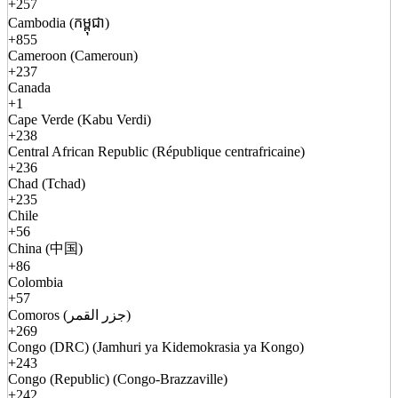
+257
Cambodia (កម្ពុជា)
+855
Cameroon (Cameroun)
+237
Canada
+1
Cape Verde (Kabu Verdi)
+238
Central African Republic (République centrafricaine)
+236
Chad (Tchad)
+235
Chile
+56
China (中国)
+86
Colombia
+57
Comoros (جزر القمر)
+269
Congo (DRC) (Jamhuri ya Kidemokrasia ya Kongo)
+243
Congo (Republic) (Congo-Brazzaville)
+242