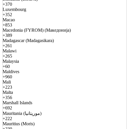
+370
Luxembourg
+352
Macao
+853
Macedonia (FYROM) (Македонија)
+389
Madagascar (Madagasikara)
+261
Malawi
+265
Malaysia
+60
Maldives
+960
Mali
+223
Malta
+356
Marshall Islands
+692
Mauritania (موريتانيا)
+222
Mauritius (Moris)
+230