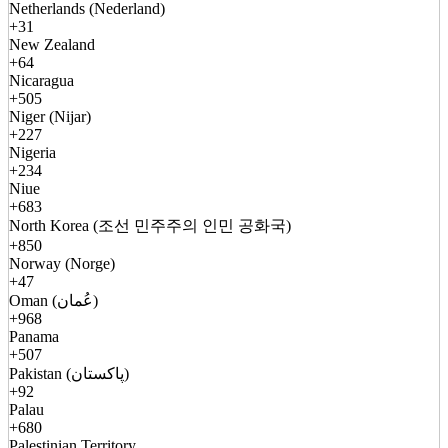
Netherlands (Nederland)
+31
New Zealand
+64
Nicaragua
+505
Niger (Nijar)
+227
Nigeria
+234
Niue
+683
North Korea (조선 민주주의 인민 공화국)
+850
Norway (Norge)
+47
Oman (عُمان)
+968
Panama
+507
Pakistan (پاکستان)
+92
Palau
+680
Palestinian Territory