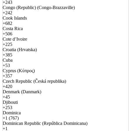
+243
Congo (Republic) (Congo-Brazzaville)
+242
Cook Islands
+682
Costa Rica
+506
Cote d’Ivoire
+225
Croatia (Hrvatska)
+385
Cuba
+53
Cyprus (Κύπρος)
+357
Czech Republic (Česká republika)
+420
Denmark (Danmark)
+45
Djibouti
+253
Dominica
+1 (767)
Dominican Republic (República Dominicana)
+1