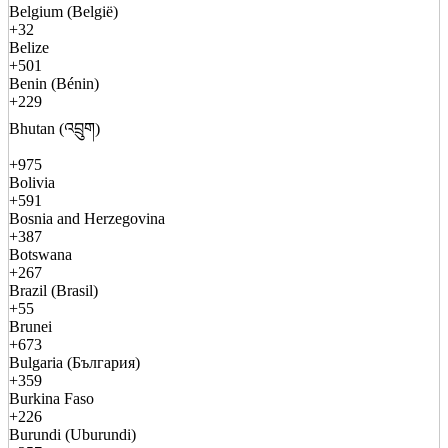
Belgium (België)
+32
Belize
+501
Benin (Bénin)
+229
Bhutan (འབྲུག)
+975
Bolivia
+591
Bosnia and Herzegovina
+387
Botswana
+267
Brazil (Brasil)
+55
Brunei
+673
Bulgaria (България)
+359
Burkina Faso
+226
Burundi (Uburundi)