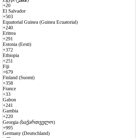
+20
El Salvador
+503
Equatorial Guinea (Guinea Ecuatorial)
+240
Eritrea
+291
Estonia (Eesti)
+372
Ethiopia
+251
Fiji
+679
Finland (Suomi)
+358
France
+33
Gabon
+241
Gambia
+220
Georgia (საქართველო)
+995
Germany (Deutschland)