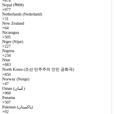
+674
Nepal (नेपाल)
+977
Netherlands (Nederland)
+31
New Zealand
+64
Nicaragua
+505
Niger (Nijar)
+227
Nigeria
+234
Niue
+683
North Korea (조선 민주주의 인민 공화국)
+850
Norway (Norge)
+47
Oman (عُمان)
+968
Panama
+507
Pakistan (پاکستان)
+92