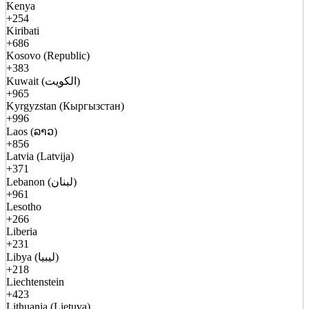
Kenya
+254
Kiribati
+686
Kosovo (Republic)
+383
Kuwait (الكويت)
+965
Kyrgyzstan (Кыргызстан)
+996
Laos (ລາວ)
+856
Latvia (Latvija)
+371
Lebanon (لبنان)
+961
Lesotho
+266
Liberia
+231
Libya (ليبيا)
+218
Liechtenstein
+423
Lithuania (Lietuva)