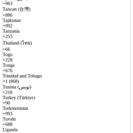
+963
Taiwan (台灣)
+886
Tajikistan
+992
Tanzania
+255
Thailand (ไทย)
+66
Togo
+228
Tonga
+676
Trinidad and Tobago
+1 (868)
Tunisia (تونس)
+216
Turkey (Türkiye)
+90
Turkmenistan
+993
Tuvalu
+688
Uganda