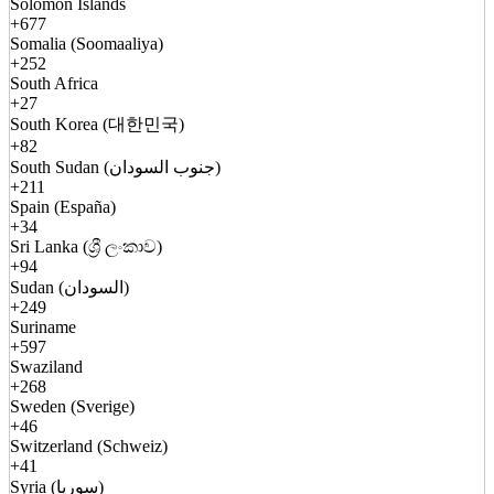
Solomon Islands
+677
Somalia (Soomaaliya)
+252
South Africa
+27
South Korea (대한민국)
+82
South Sudan (جنوب السودان)
+211
Spain (España)
+34
Sri Lanka (ශ්‍රී ලංකාව)
+94
Sudan (السودان)
+249
Suriname
+597
Swaziland
+268
Sweden (Sverige)
+46
Switzerland (Schweiz)
+41
Syria (سوريا)