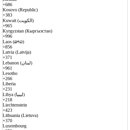
+686
Kosovo (Republic)
+383
Kuwait (الكويت)
+965
Kyrgyzstan (Кыргызстан)
+996
Laos (ລາວ)
+856
Latvia (Latvija)
+371
Lebanon (لبنان)
+961
Lesotho
+266
Liberia
+231
Libya (ليبيا)
+218
Liechtenstein
+423
Lithuania (Lietuva)
+370
Luxembourg