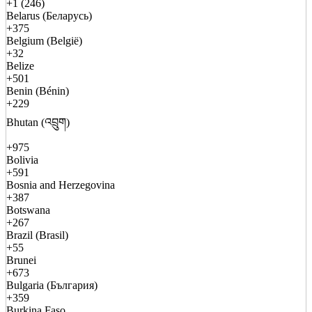
+1 (246)
Belarus (Беларусь)
+375
Belgium (België)
+32
Belize
+501
Benin (Bénin)
+229
Bhutan (འབྲུག)
+975
Bolivia
+591
Bosnia and Herzegovina
+387
Botswana
+267
Brazil (Brasil)
+55
Brunei
+673
Bulgaria (България)
+359
Burkina Faso