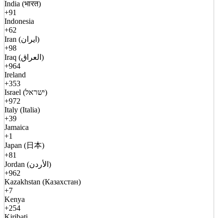
India (भारत)
+91
Indonesia
+62
Iran (ایران)
+98
Iraq (العراق)
+964
Ireland
+353
Israel (ישראל)
+972
Italy (Italia)
+39
Jamaica
+1
Japan (日本)
+81
Jordan (الأردن)
+962
Kazakhstan (Казахстан)
+7
Kenya
+254
Kiribati