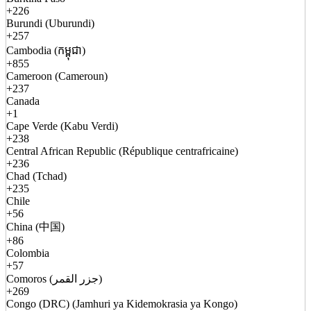
+226
Burundi (Uburundi)
+257
Cambodia (កម្ពុជា)
+855
Cameroon (Cameroun)
+237
Canada
+1
Cape Verde (Kabu Verdi)
+238
Central African Republic (République centrafricaine)
+236
Chad (Tchad)
+235
Chile
+56
China (中国)
+86
Colombia
+57
Comoros (جزر القمر)
+269
Congo (DRC) (Jamhuri ya Kidemokrasia ya Kongo)