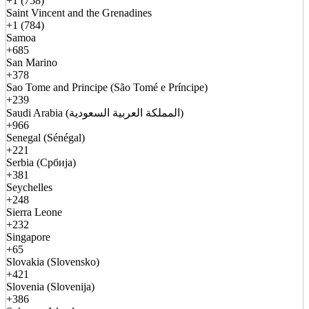
+1 (758)
Saint Vincent and the Grenadines
+1 (784)
Samoa
+685
San Marino
+378
Sao Tome and Principe (São Tomé e Príncipe)
+239
Saudi Arabia (المملكة العربية السعودية)
+966
Senegal (Sénégal)
+221
Serbia (Србија)
+381
Seychelles
+248
Sierra Leone
+232
Singapore
+65
Slovakia (Slovensko)
+421
Slovenia (Slovenija)
+386