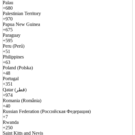
Palau
+680
Palestinian Territory
+970
Papua New Guinea
+675
Paraguay
+595
Peru (Perú)
+51
Philippines
+63
Poland (Polska)
+48
Portugal
+351
Qatar (قطر)
+974
Romania (România)
+40
Russian Federation (Российская Федерация)
+7
Rwanda
+250
Saint Kitts and Nevis