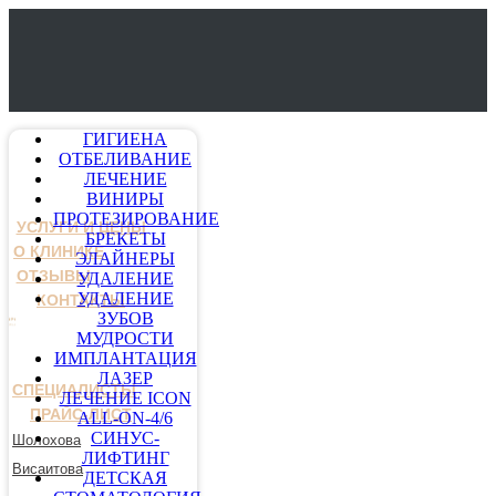
ГИГИЕНА
ОТБЕЛИВАНИЕ
ЛЕЧЕНИЕ
ВИНИРЫ
ПРОТЕЗИРОВАНИЕ
УСЛУГИ И ЦЕНЫ
БРЕКЕТЫ
О КЛИНИКЕ
ЭЛАЙНЕРЫ
ОТЗЫВЫ
УДАЛЕНИЕ
УДАЛЕНИЕ
КОНТАКТЫ
ЗУБОВ
МУДРОСТИ
ИМПЛАНТАЦИЯ
ЛАЗЕР
СПЕЦИАЛИСТЫ
ЛЕЧЕНИЕ ICON
ПРАЙС-ЛИСТ
ALL-ON-4/6
СИНУС-
Шолохова
ЛИФТИНГ
Висаитова
ДЕТСКАЯ