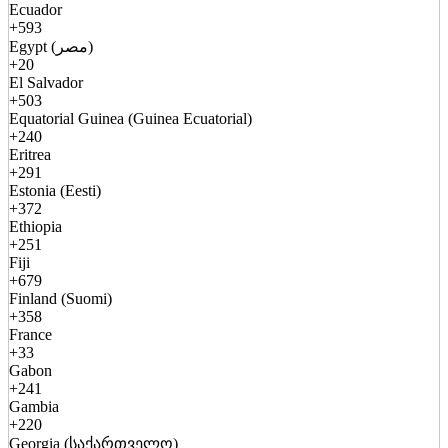
Ecuador
+593
Egypt (مصر)
+20
El Salvador
+503
Equatorial Guinea (Guinea Ecuatorial)
+240
Eritrea
+291
Estonia (Eesti)
+372
Ethiopia
+251
Fiji
+679
Finland (Suomi)
+358
France
+33
Gabon
+241
Gambia
+220
Georgia (საქართველო)