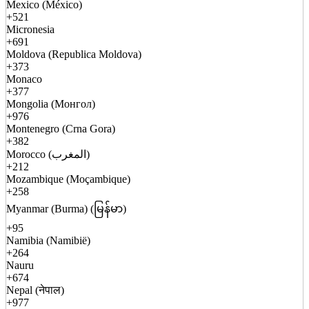
Mexico (México)
+521
Micronesia
+691
Moldova (Republica Moldova)
+373
Monaco
+377
Mongolia (Монгол)
+976
Montenegro (Crna Gora)
+382
Morocco (المغرب)
+212
Mozambique (Moçambique)
+258
Myanmar (Burma) (မြန်မာ)
+95
Namibia (Namibië)
+264
Nauru
+674
Nepal (नेपाल)
+977