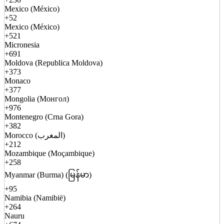
Mexico (México)
+52
Mexico (México)
+521
Micronesia
+691
Moldova (Republica Moldova)
+373
Monaco
+377
Mongolia (Монгол)
+976
Montenegro (Crna Gora)
+382
Morocco (المغرب)
+212
Mozambique (Moçambique)
+258
Myanmar (Burma) (မြန်မာ)
+95
Namibia (Namibië)
+264
Nauru