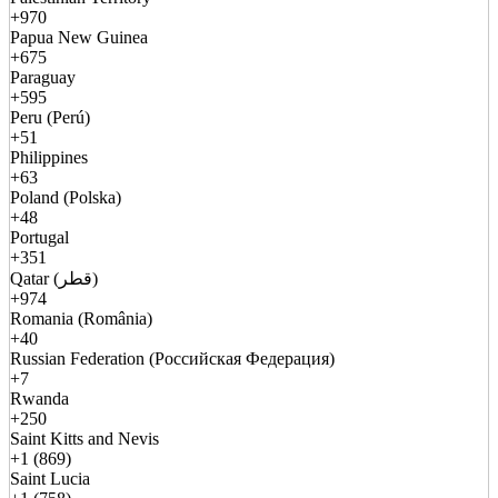
+970
Papua New Guinea
+675
Paraguay
+595
Peru (Perú)
+51
Philippines
+63
Poland (Polska)
+48
Portugal
+351
Qatar (قطر)
+974
Romania (România)
+40
Russian Federation (Российская Федерация)
+7
Rwanda
+250
Saint Kitts and Nevis
+1 (869)
Saint Lucia