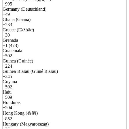
+995
Germany (Deutschland)
+49
Ghana (Gaana)
+233
Greece (Ελλάδα)
+30
Grenada
+1 (473)
Guatemala
+502
Guinea (Guinée)
+224
Guinea-Bissau (Guiné Bissau)
+245
Guyana
+592
Haiti
+509
Honduras
+504
Hong Kong (香港)
+852
Hungary (Magyarország)