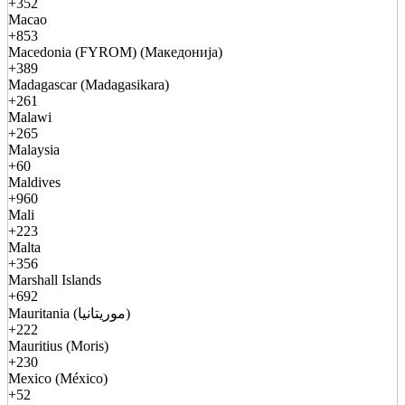
+352
Macao
+853
Macedonia (FYROM) (Македонија)
+389
Madagascar (Madagasikara)
+261
Malawi
+265
Malaysia
+60
Maldives
+960
Mali
+223
Malta
+356
Marshall Islands
+692
Mauritania (موريتانيا)
+222
Mauritius (Moris)
+230
Mexico (México)
+52