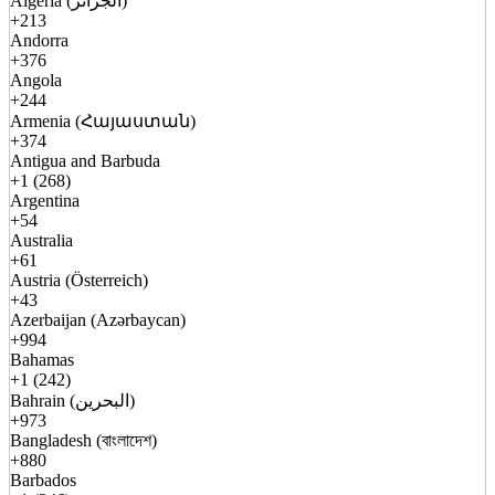
Algeria (الجزائر)
+213
Andorra
+376
Angola
+244
Armenia (Հայաստան)
+374
Antigua and Barbuda
+1 (268)
Argentina
+54
Australia
+61
Austria (Österreich)
+43
Azerbaijan (Azərbaycan)
+994
Bahamas
+1 (242)
Bahrain (البحرين)
+973
Bangladesh (বাংলাদেশ)
+880
Barbados