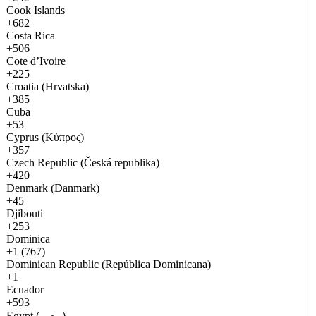
Cook Islands
+682
Costa Rica
+506
Cote d’Ivoire
+225
Croatia (Hrvatska)
+385
Cuba
+53
Cyprus (Κύπρος)
+357
Czech Republic (Česká republika)
+420
Denmark (Danmark)
+45
Djibouti
+253
Dominica
+1 (767)
Dominican Republic (República Dominicana)
+1
Ecuador
+593
Egypt (مصر)