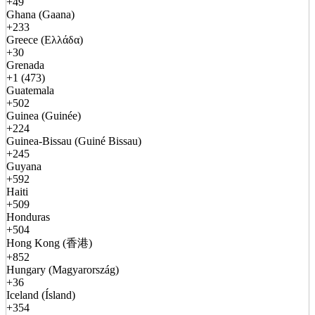
+49
Ghana (Gaana)
+233
Greece (Ελλάδα)
+30
Grenada
+1 (473)
Guatemala
+502
Guinea (Guinée)
+224
Guinea-Bissau (Guiné Bissau)
+245
Guyana
+592
Haiti
+509
Honduras
+504
Hong Kong (香港)
+852
Hungary (Magyarország)
+36
Iceland (Ísland)
+354