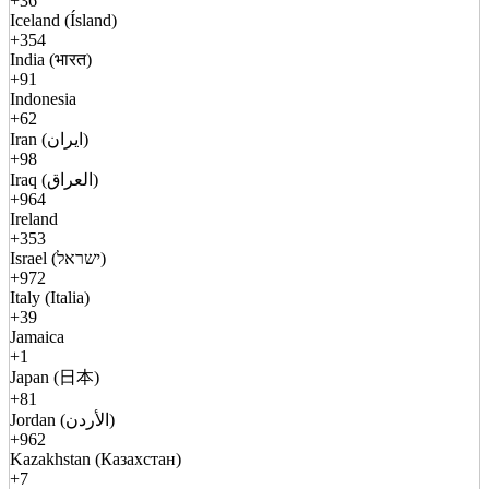
+36
Iceland (Ísland)
+354
India (भारत)
+91
Indonesia
+62
Iran (ایران)
+98
Iraq (العراق)
+964
Ireland
+353
Israel (ישראל)
+972
Italy (Italia)
+39
Jamaica
+1
Japan (日本)
+81
Jordan (الأردن)
+962
Kazakhstan (Казахстан)
+7